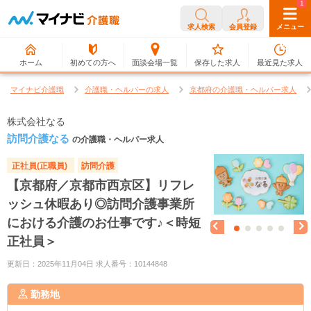
0
1
求人検索
会員登録
メニュー
ホーム
初めての方へ
面談会場一覧
保存した求人
最近見た求人
マイナビ介護職
介護職・ヘルパーの求人
京都府の介護職・ヘルパー求人
株式会社なる
訪問介護なる
の介護職・ヘルパー求人
正社員(正職員)
訪問介護
【京都府／京都市西京区】リフレ
ッシュ休暇あり◎訪問介護事業所
における介護のお仕事です♪＜時短
正社員＞
更新日：2025年11月04日 求人番号：10144848
勤務地