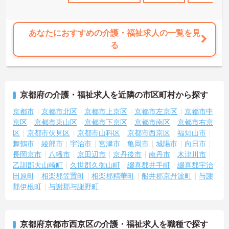
けたスキルを5段階でしっかり評価し手当で還元。さらに「目標管理
シート」を用いた月1回の上司との面談があり、一人ひとりの不安や
目標に寄り添う手厚いフォロー体制が整っています。
あなたにおすすめの介護・福祉求人の一覧を見
る
京都府の介護・福祉求人を近隣の市区町村から探す
京都市
京都市北区
京都市上京区
京都市左京区
京都市中
京区
京都市東山区
京都市下京区
京都市南区
京都市右京
区
京都市伏見区
京都市山科区
京都市西京区
福知山市
舞鶴市
綾部市
宇治市
宮津市
亀岡市
城陽市
向日市
長岡京市
八幡市
京田辺市
京丹後市
南丹市
木津川市
乙訓郡大山崎町
久世郡久御山町
綴喜郡井手町
綴喜郡宇治
田原町
相楽郡笠置町
相楽郡精華町
船井郡京丹波町
与謝
郡伊根町
与謝郡与謝野町
京都府京都市西京区の介護・福祉求人を職種で探す