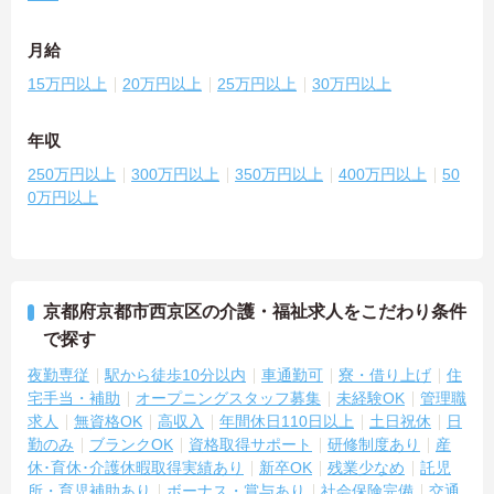
月給
15万円以上
20万円以上
25万円以上
30万円以上
年収
250万円以上
300万円以上
350万円以上
400万円以上
50
0万円以上
京都府京都市西京区の介護・福祉求人をこだわり条件
で探す
夜勤専従
駅から徒歩10分以内
車通勤可
寮・借り上げ
住
宅手当・補助
オープニングスタッフ募集
未経験OK
管理職
求人
無資格OK
高収入
年間休日110日以上
土日祝休
日
勤のみ
ブランクOK
資格取得サポート
研修制度あり
産
休･育休･介護休暇取得実績あり
新卒OK
残業少なめ
託児
所・育児補助あり
ボーナス・賞与あり
社会保険完備
交通