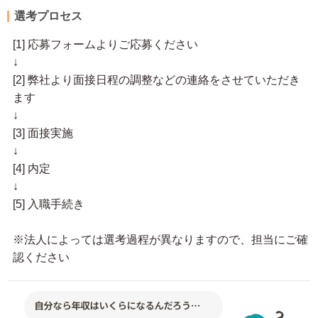
選考プロセス
[1] 応募フォームよりご応募ください
↓
[2] 弊社より面接日程の調整などの連絡をさせていただき
ます
↓
[3] 面接実施
↓
[4] 内定
↓
[5] 入職手続き
※法人によっては選考過程が異なりますので、担当にご確
認ください