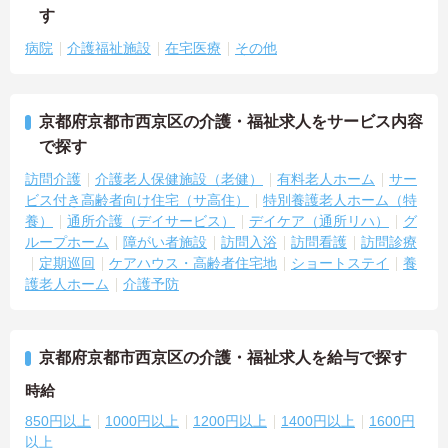
す
病院
介護福祉施設
在宅医療
その他
京都府京都市西京区の介護・福祉求人をサービス内容
で探す
訪問介護
介護老人保健施設（老健）
有料老人ホーム
サー
ビス付き高齢者向け住宅（サ高住）
特別養護老人ホーム（特
養）
通所介護（デイサービス）
デイケア（通所リハ）
グ
ループホーム
障がい者施設
訪問入浴
訪問看護
訪問診療
定期巡回
ケアハウス・高齢者住宅地
ショートステイ
養
護老人ホーム
介護予防
京都府京都市西京区の介護・福祉求人を給与で探す
時給
850円以上
1000円以上
1200円以上
1400円以上
1600円
以上