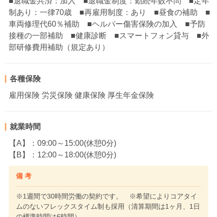
■退職金共済：加入 ■退職金制度：勤続年数不問 ■定年
制あり：一律70歳 ■再雇用制度：あり ■昼食の補助 ■
車両修理代60％補助 ■ヘルパー傷害保険の加入 ■予防
接種の一部補助 ■健康診断 ■スマートフォン貸与 ■外
部研修費用補助（規定あり）
各種保険
雇用保険 労災保険 健康保険 厚生年金保険
就業時間
【A】：09:00～15:00(休憩0分)
【B】：12:00～18:00(休憩0分)
備 考
※1週間で30時間労働の契約です。 ※希望によりコアタイ
ムのないフレックスタイム制も採用（清算期間は1ヶ月、1日
の標準時間は6時間）