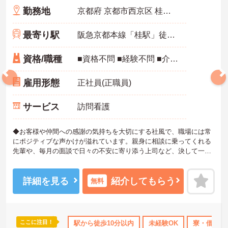
勤務地
京都府 京都市西京区 桂朝日町123
最寄り駅
阪急京都本線「桂駅」徒歩9分
資格/職種
■資格不問 ■経験不問 ■介護職員初任者研修（ヘルパー2級）以上あれば尚可
雇用形態
正社員(正職員)
サービス
訪問看護
◆お客様や仲間への感謝の気持ちを大切にする社風で、職場には常
にポジティブな声かけが溢れています。親身に相談に乗ってくれる
先輩や、毎月の面談で日々の不安に寄り添う上司など、決して一人
きりにさせないフォロー体制が万全。心理的安全性が高く、中途入
社でも自然と馴染める職場です。
◆無資格からでもプロフェッショナルを目指せる「資格取得支援制
詳細を見る
紹介してもらう
無料
度」を完備しています。初任者研修から国家資格である介護福祉士
まで、現場での実務経験を積みながら、会社からのバックアップを
受けて資格取得に挑戦できます。
◆法人独自の介護技術認定制度「ケアマイスター」により、身につ
ここに注目！
駅から徒歩10分以内
未経験OK
寮・借り上