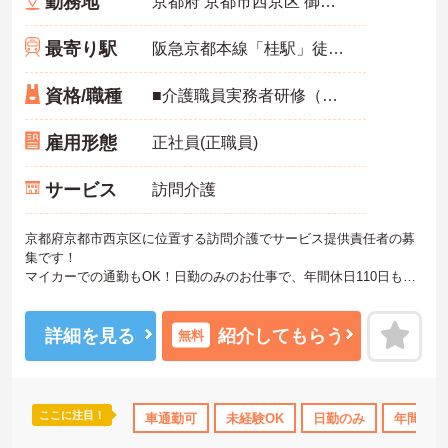
勤務地
京都府 京都市西京区 御陵溝浦町33 マレ・オット106
最寄り駅
阪急京都本線「桂駅」徒歩15分
資格/職種
■介護職員実務者研修（ヘルパー1級）以上必須 ■必要なＰＣスキル：インターネット検索とメール作成程度のスキル ■経験不問
雇用形態
正社員(正職員)
サービス
訪問介護
京都府京都市西京区に位置する訪問介護でサービス提供責任者の募
集です！
マイカーでの通勤もOK！日勤のみのお仕事で、年間休日110日もあ
りプライベートとの両立を目指す方におすすめの環境です◎昇給や
賞与制度があり、頑張りが評価されてしっかりと還元されます。さ
らに福利厚生や各種手当も充実しているのは嬉しいポイントです◎
詳細を見る
紹介してもらう
無料
しっかりとしたフォロー体制で、経験に関わらず安心してスタート
できます。
こちらの求人にご興味がございましたら面接のポイントもお伝えし
ますので是非ご応募お待ちしております。
ここに注目！
車通勤可
未経験OK
日勤のみ
年間休日