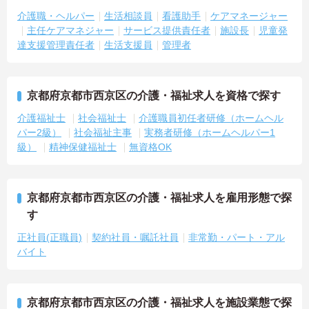
介護職・ヘルパー
生活相談員
看護助手
ケアマネージャー
主任ケアマネジャー
サービス提供責任者
施設長
児童発
達支援管理責任者
生活支援員
管理者
京都府京都市西京区の介護・福祉求人を資格で探す
介護福祉士
社会福祉士
介護職員初任者研修（ホームヘル
パー2級）
社会福祉主事
実務者研修（ホームヘルパー1
級）
精神保健福祉士
無資格OK
京都府京都市西京区の介護・福祉求人を雇用形態で探
す
正社員(正職員)
契約社員・嘱託社員
非常勤・パート・アル
バイト
京都府京都市西京区の介護・福祉求人を施設業態で探