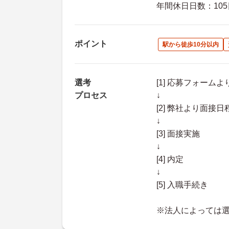
年間休日日数：105
ポイント
駅から徒歩10分以内
選考
[1] 応募フォーム
プロセス
↓
[2] 弊社より面
↓
[3] 面接実施
↓
[4] 内定
↓
[5] 入職手続き
※法人によっては