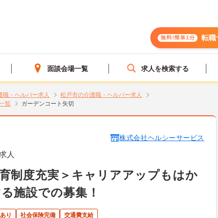
転職
無料!簡単1分
面談会場一覧
求人を検索する
護職・ヘルパー求人
松戸市の介護職・ヘルパー求人
一覧
ガーデンコート矢切
株式会社ヘルシーサービス
求人
教育制度充実＞キャリアアップもはか
する施設での募集！
あり
社会保険完備
交通費支給