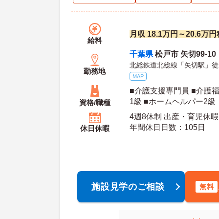
月収 18.1万円～20.6万
給料
千葉県
松戸市 矢切99-10
北総鉄道北総線「矢切駅」徒
勤務地
MAP
■介護支援専門員 ■介護
1級 ■ホームヘルパー2級
資格/職種
4週8休制 出産・育児休暇
年間休日日数：105日
休日休暇
施設見学のご相談
無料