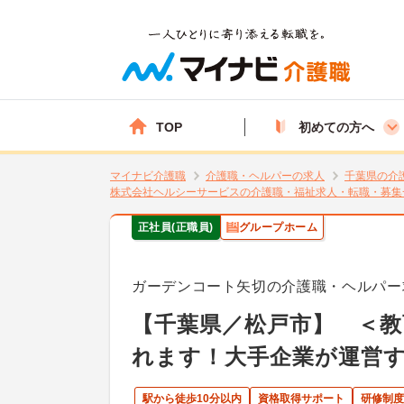
TOP
初めての方へ
マイナビ介護職
介護職・ヘルパーの求人
千葉県の介
株式会社ヘルシーサービスの介護職・福祉求人・転職・募集
正社員(正職員)
グループホーム
ガーデンコート矢切の介護職・ヘルパー
【千葉県／松戸市】 ＜
れます！大手企業が運営
駅から徒歩10分以内
資格取得サポート
研修制度