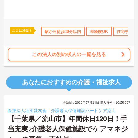
ここに注目！
K
年間休日110日以上
駅から徒歩10分以内
社会保険完備
交通費支給
未経験OK
退職金制度
住宅手当・
この法人の別の求人の一覧を見る
あなたにおすすめの介護・福祉求人
更新日：2026年07月14日 求人番号：10250667
医療法人社団愛友会 介護老人保健施設ハートケア流山
【千葉県／流山市】年間休日120日！手
当充実♪介護老人保健施設でケアマネジ