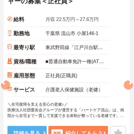
ャーの募集＜正社員＞
給料
月収 22.5万円～27.6万円
勤務地
千葉県 流山市 小屋146-1
最寄り駅
東武野田線「江戸川台駅」バス・車5分
資格/職種
■普通自動車免許一種(AT限定可)必須 ■word・Excelの基本操作
雇用形態
正社員(正職員)
サービス
介護老人保健施設（老健）
＼在宅復帰を支える安心の老健♪／
医療法人社団愛友会グループが運営する「ハートケア流山」は、病
院から在宅まで一貫して支援できる体制が整っている老健です。入
所・通所・居宅支援を組み合わせ、利用者さまの状態に合わせて切
れ目なく関われるのが魅力。医療と介護の連携が取りやすく、退院
後の生活を見据えた支援にしっかり向き合えます。年間休日や残業
詳細を見る
紹介してもらう
無料