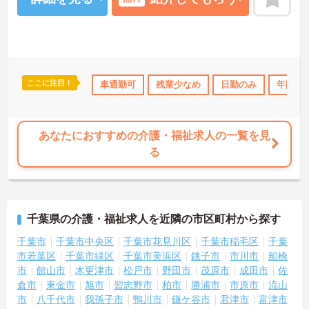
時間にも配慮されており、無理なく長く続けやすい環境。地域に根
ざしたサポートに関わりたい方にぴったりの職場です。
―――――――――――――――
■ しっかり休める安心勤務♪
―――――――――――――――
ここに注目！
手当・補助
ブランクOK
車通勤可
資格取得サポート
残業少なめ
研修制度あり
日勤のみ
年間休日
産休
働きやすさを大切にした環境です。
・年間休日「120日」でお休み充実
・月平均残業「10時間程度」と落ち着いた業務量
・週休二日制×シフト制で生活リズム安定
あなたにおすすめの介護・福祉求人の一覧を見
→ オンオフの切り替えがしやすい職場です
る
―――――――――――――――
■ 地域を支えるやりがいポジション
―――――――――――――――
ケアマネとして幅広く活躍できます。
・ケアプラン作成～サービス調整まで一貫して担当
千葉県の介護・福祉求人を近隣の市区町村から探す
・介護認定申請代行など行政手続きにも関与
・施設と在宅をつなぐ役割として地域連携に携われる
千葉市
千葉市中央区
千葉市花見川区
千葉市稲毛区
千葉
→ 利用者さまの生活に深く関われる環境です
市若葉区
千葉市緑区
千葉市美浜区
銚子市
市川市
船橋
―――――――――――――――
市
館山市
木更津市
松戸市
野田市
茂原市
成田市
佐
■ 医療法人ならではの安心連携
倉市
東金市
旭市
習志野市
柏市
勝浦市
市原市
流山
―――――――――――――――
働きやすさにつながる体制が整っています。
市
八千代市
我孫子市
鴨川市
鎌ケ谷市
君津市
富津市