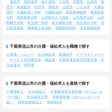
・医療機関との連携がスムーズに取れる環境
浦安市
四街道市
袖ケ浦市
八街市
印西市
白井市
富
・老健内の機能を活用して支援が可能
里市
南房総市
匝瑳市
香取市
山武市
いすみ市
大網白
・多職種と協力しながら業務を進められる
里市
印旛郡酒々井町
印旛郡栄町
香取郡神崎町
香取郡多
→ チームで支える安心感があります
古町
香取郡東庄町
山武郡九十九里町
山武郡芝山町
山武
―――――――――――――――
郡横芝光町
長生郡一宮町
長生郡睦沢町
長生郡白子町
長
■ 安定収入で長期勤務をサポート♪
生郡長柄町
夷隅郡大多喜町
夷隅郡御宿町
安房郡鋸南町
―――――――――――――――
待遇面も安心の内容です。
・賞与「年2回・計3.40ヶ月分（前年度実績）」
・各種手当や通勤手当あり
千葉県流山市の介護・福祉求人を職種で探す
・退職金制度（勤続3年以上）あり
→ 将来を見据えて働ける環境です
介護職・ヘルパー
生活相談員
看護助手
ケアマネージャー
サービス提供責任者
施設長
児童発達支援管理責任者
生
活支援員
管理者
千葉県流山市の介護・福祉求人を資格で探す
介護福祉士
社会福祉士
介護職員初任者研修（ホームヘル
パー2級）
社会福祉主事
実務者研修（ホームヘルパー1
級）
精神保健福祉士
無資格OK