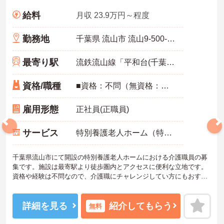
給料
月収 23.9万円～程度
勤務地
千葉県 流山市 流山9-500-31
最寄り駅
流鉄流山線「平和台(千葉)駅」徒歩5分
資格/職種
■資格：不問（無資格：可） ■経験：不問（未経験：可）
雇用形態
正社員(正職員)
サービス
特別養護老人ホーム（特養）
千葉県流山市にて開設の特別養護老人ホームにおける介護職員の募
集です。施設は最寄駅より徒歩圏内とアクセスに便利な立地です。
資格や経験は不問なので、介護職にチャレンジしてい方にもおすす
めです。年間休日は111日なので、お休みがしっかりとれメリハリの
ある働き方が可能です。
ご興味のある方には、面接対策ポイントなど、さらに詳細をお話し
詳細を見る
紹介してもらう
無料
いたしますのでお気軽にご相談ください！