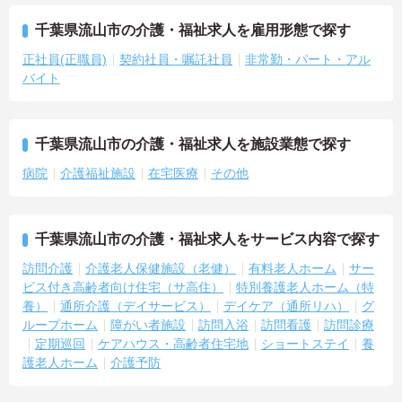
千葉県流山市の介護・福祉求人を雇用形態で探す
正社員(正職員)
契約社員・嘱託社員
非常勤・パート・アル
バイト
千葉県流山市の介護・福祉求人を施設業態で探す
病院
介護福祉施設
在宅医療
その他
千葉県流山市の介護・福祉求人をサービス内容で探す
訪問介護
介護老人保健施設（老健）
有料老人ホーム
サー
ビス付き高齢者向け住宅（サ高住）
特別養護老人ホーム（特
養）
通所介護（デイサービス）
デイケア（通所リハ）
グ
ループホーム
障がい者施設
訪問入浴
訪問看護
訪問診療
定期巡回
ケアハウス・高齢者住宅地
ショートステイ
養
護老人ホーム
介護予防