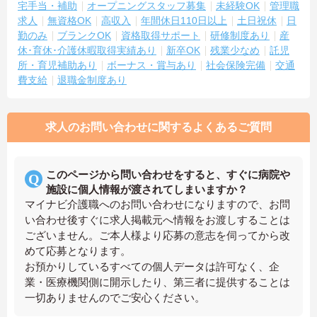
宅手当・補助
オープニングスタッフ募集
未経験OK
管理職
求人
無資格OK
高収入
年間休日110日以上
土日祝休
日
勤のみ
ブランクOK
資格取得サポート
研修制度あり
産
休･育休･介護休暇取得実績あり
新卒OK
残業少なめ
託児
所・育児補助あり
ボーナス・賞与あり
社会保険完備
交通
費支給
退職金制度あり
求人のお問い合わせに関するよくあるご質問
このページから問い合わせをすると、すぐに病院や
施設に個人情報が渡されてしまいますか？
マイナビ介護職へのお問い合わせになりますので、お問
い合わせ後すぐに求人掲載元へ情報をお渡しすることは
ございません。ご本人様より応募の意志を伺ってから改
めて応募となります。
お預かりしているすべての個人データは許可なく、企
業・医療機関側に開示したり、第三者に提供することは
一切ありませんのでご安心ください。