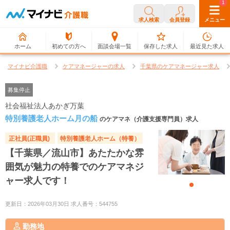
0
1
求人検索
会員登録
メニュー
ホーム
初めての方へ
面談会場一覧
保存した求人
最近見た求人
マイナビ介護職
ケアマネージャーの求人
千葉県のケアマネージャー求人
募集停止
社会福祉法人あかぎ万葉
特別養護老人ホーム月の船
のケアマネ（介護支援専門員）求人
正社員(正職員)
特別養護老人ホーム（特養）
【千葉県／流山市】あたたかな雰
囲気が魅力の特養でのケアマネジ
ャー求人です！
更新日：2026年03月30日 求人番号：544755
勤務地