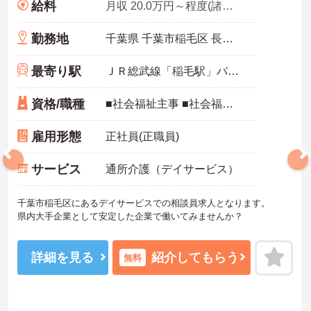
給料
月収 20.0万円～程度(諸手当込)
勤務地
千葉県 千葉市稲毛区 長沼町252-5
最寄り駅
ＪＲ総武線「稲毛駅」バス・車20分
資格/職種
■社会福祉主事 ■社会福祉士
雇用形態
正社員(正職員)
サービス
通所介護（デイサービス）
千葉市稲毛区にあるデイサービスでの相談員求人となります。
県内大手企業として安定した企業で働いてみませんか？
詳細を見る
紹介してもらう
無料