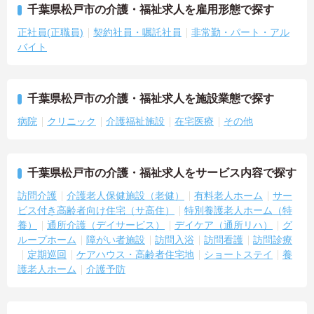
千葉県松戸市の介護・福祉求人を雇用形態で探す
正社員(正職員)
契約社員・嘱託社員
非常勤・パート・アル
バイト
千葉県松戸市の介護・福祉求人を施設業態で探す
病院
クリニック
介護福祉施設
在宅医療
その他
千葉県松戸市の介護・福祉求人をサービス内容で探す
訪問介護
介護老人保健施設（老健）
有料老人ホーム
サー
ビス付き高齢者向け住宅（サ高住）
特別養護老人ホーム（特
養）
通所介護（デイサービス）
デイケア（通所リハ）
グ
ループホーム
障がい者施設
訪問入浴
訪問看護
訪問診療
定期巡回
ケアハウス・高齢者住宅地
ショートステイ
養
護老人ホーム
介護予防