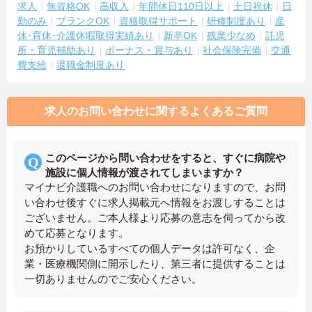
求人
無資格OK
高収入
年間休日110日以上
土日祝休
日
勤のみ
ブランクOK
資格取得サポート
研修制度あり
産
休･育休･介護休暇取得実績あり
新卒OK
残業少なめ
託児
所・育児補助あり
ボーナス・賞与あり
社会保険完備
交通
費支給
退職金制度あり
求人のお問い合わせに関するよくあるご質問
このページから問い合わせをすると、すぐに病院や
施設に個人情報が渡されてしまいますか？
マイナビ介護職へのお問い合わせになりますので、お問
い合わせ後すぐに求人掲載元へ情報をお渡しすることは
ございません。ご本人様より応募の意志を伺ってから改
めて応募となります。
お預かりしているすべての個人データは許可なく、企
業・医療機関側に開示したり、第三者に提供することは
一切ありませんのでご安心ください。