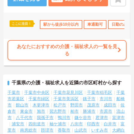
しますのでお気軽にご相談ください！
ここに注目！
0日以上
ボーナス・賞与あり
駅から徒歩10分以内
社会保険完備
車通勤可
交通費支給
日勤のみ
退職
あなたにおすすめの介護・福祉求人の一覧を見
る
千葉県の介護・福祉求人を近隣の市区町村から探す
千葉市
千葉市中央区
千葉市花見川区
千葉市稲毛区
千葉
市若葉区
千葉市緑区
千葉市美浜区
銚子市
市川市
船橋
市
館山市
木更津市
松戸市
野田市
茂原市
成田市
佐
倉市
東金市
旭市
習志野市
柏市
勝浦市
市原市
流山
市
八千代市
我孫子市
鴨川市
鎌ケ谷市
君津市
富津市
浦安市
四街道市
袖ケ浦市
八街市
印西市
白井市
富
里市
南房総市
匝瑳市
香取市
山武市
いすみ市
大網白