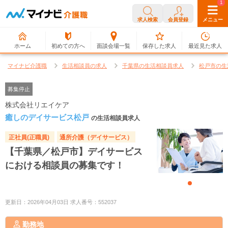
0
1
求人検索
会員登録
メニュー
ホーム
初めての方へ
面談会場一覧
保存した求人
最近見た求人
マイナビ介護職
生活相談員の求人
千葉県の生活相談員求人
松戸市の生
募集停止
株式会社リエイケア
癒しのデイサービス松戸
の生活相談員求人
正社員(正職員)
通所介護（デイサービス）
【千葉県／松戸市】デイサービス
における相談員の募集です！
更新日：2026年04月03日 求人番号：552037
勤務地