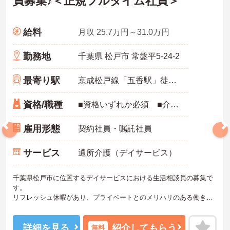
員募集♪＜正規フルタイム社員＞
給料
月収 25.7万円～31.0万円
勤務地
千葉県 松戸市 常盤平5-24-2
最寄り駅
京成松戸線「五香駅」徒歩7分
資格/職種
■資格いずれか必須 ■介護職員としての経験がある方 ■普通自動車免許必須
雇用形態
契約社員・嘱託社員
サービス
通所介護（デイサービス）
千葉県松戸市に位置するデイサービスにおける生活相談員の募集で
す。
リフレッシュ休暇があり、プライベートとのメリハリのある働き方
が可能です。また、研修制度があり、働きながらスキルアップが目
指せる環境です。
ご興味のある方には、面接対策ポイントなど、さらに詳細をご案内
詳細を見る
紹介してもらう
無料