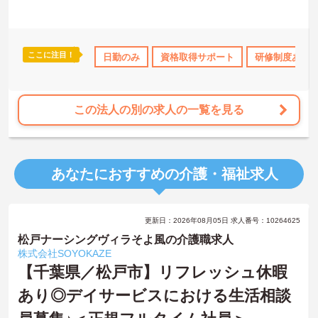
ここに注目！
なめ
年間休日110日以上
日勤のみ
ブランクOK
資格取得サポート
資格取得サポート
研修制度あり
研
この法人の別の求人の一覧を見る
あなたにおすすめの介護・福祉求人
更新日：2026年08月05日 求人番号：10264625
松戸ナーシングヴィラそよ風の介護職求人
株式会社SOYOKAZE
【千葉県／松戸市】リフレッシュ休暇
あり◎デイサービスにおける生活相談