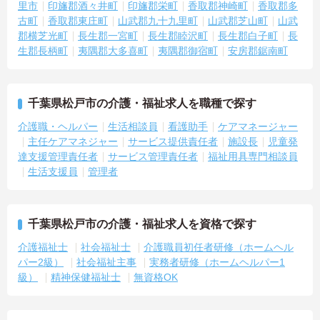
里市
印旛郡酒々井町
印旛郡栄町
香取郡神崎町
香取郡多
古町
香取郡東庄町
山武郡九十九里町
山武郡芝山町
山武
郡横芝光町
長生郡一宮町
長生郡睦沢町
長生郡白子町
長
生郡長柄町
夷隅郡大多喜町
夷隅郡御宿町
安房郡鋸南町
千葉県松戸市の介護・福祉求人を職種で探す
介護職・ヘルパー
生活相談員
看護助手
ケアマネージャー
主任ケアマネジャー
サービス提供責任者
施設長
児童発
達支援管理責任者
サービス管理責任者
福祉用具専門相談員
生活支援員
管理者
千葉県松戸市の介護・福祉求人を資格で探す
介護福祉士
社会福祉士
介護職員初任者研修（ホームヘル
パー2級）
社会福祉主事
実務者研修（ホームヘルパー1
級）
精神保健福祉士
無資格OK