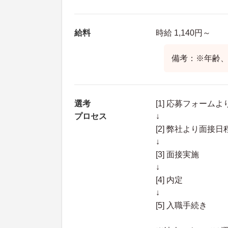
給料
時給 1,140円～
備考：※年齢
選考
[1] 応募フォーム
プロセス
↓
[2] 弊社より面
↓
[3] 面接実施
↓
[4] 内定
↓
[5] 入職手続き