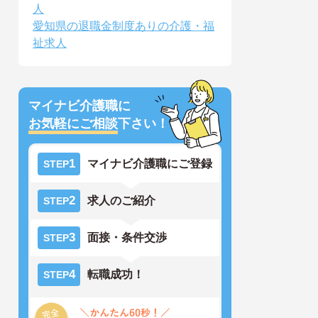
人
愛知県の退職金制度ありの介護・福
祉求人
マイナビ介護職に
お気軽にご相談
下さい！
1
マイナビ介護職にご登録
STEP
2
求人のご紹介
STEP
3
面接・条件交渉
STEP
4
転職成功！
STEP