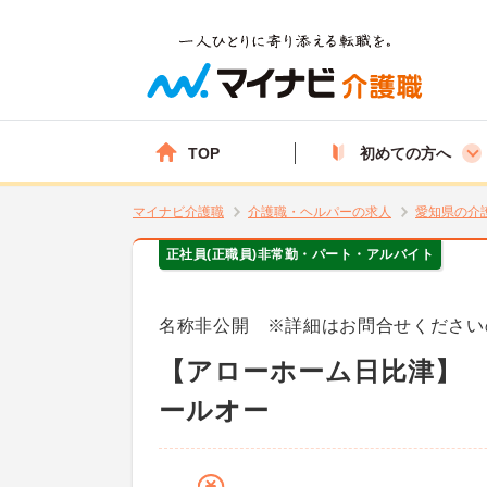
TOP
初めての方へ
マイナビ介護職
介護職・ヘルパーの求人
愛知県の介
正社員(正職員)
非常勤・パート・アルバイト
名称非公開 ※詳細はお問合せください
【アローホーム日比津】
ールオー