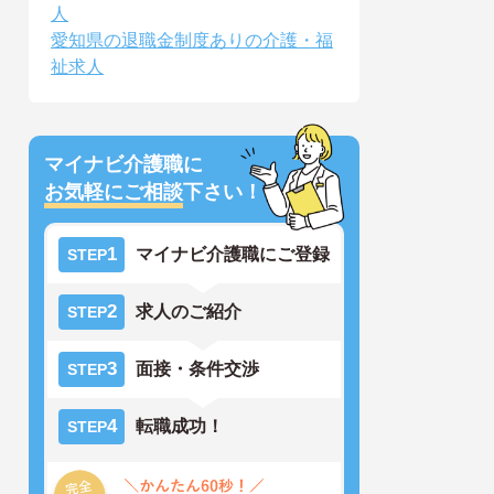
人
愛知県の退職金制度ありの介護・福
祉求人
マイナビ介護職に
お気軽にご相談
下さい！
1
マイナビ介護職にご登録
STEP
2
求人のご紹介
STEP
3
面接・条件交渉
STEP
4
転職成功！
STEP