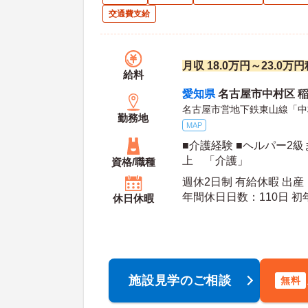
交通費支給
月収 18.0万円～23.0万
給料
愛知県
名古屋市中村区 
名古屋市営地下鉄東山線「中
勤務地
MAP
■介護経験 ■ヘルパー2
上 「介護」
資格/職種
週休2日制 有給休暇 出
年間休日日数：110日 初年度有給日数：10日 最
休日休暇
大有給日数：20日
施設見学のご相談
無料