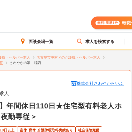
転職
無料!簡単1分
面談会場一覧
求人を検索する
護職・ヘルパー求人
名古屋市中村区の介護職・ヘルパー求人
覧
さわやかの家 稲西
株式会社さわやからいふ
求人
】年間休日110日★住宅型有料老人ホ
＜夜勤専従＞
10日以上
産休･育休･介護休暇取得実績あり
社会保険完備