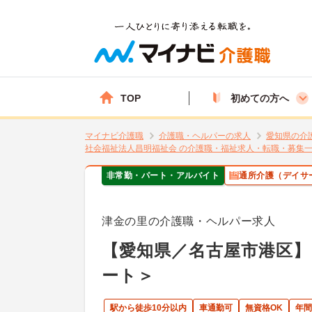
TOP
初めての方へ
マイナビ介護職
介護職・ヘルパーの求人
愛知県の介
社会福祉法人昌明福祉会 の介護職・福祉求人・転職・募集
非常勤・パート・アルバイト
通所介護（デイサ
津金の里の介護職・ヘルパー求人
【愛知県／名古屋市港区
ート＞
駅から徒歩10分以内
車通勤可
無資格OK
年間