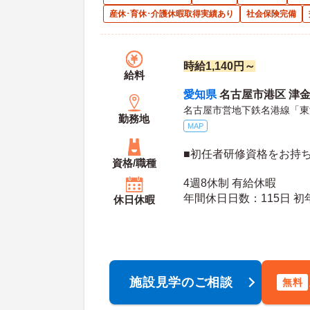
産休･育休･介護休暇取得実績あり
社会保険完備
時給1,140円～
給料
愛知県
名古屋市港区 津金
名古屋市営地下鉄名港線「東
勤務地
MAP
■初任者研修資格をお持
資格/職種
4週8休制 有給休暇
年間休日日数：115日 初年度有給日数：10日 最
休日休暇
大有給日数：20日
施設見学のご相談
無料