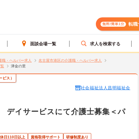
転職
無料!簡単1分
面談会場一覧
求人を検索する
護職・ヘルパー求人
名古屋市港区の介護職・ヘルパー求人
一覧
津金の里
ービス）
社会福祉法人昌明福祉会
】 デイサービスにて介護士募集＜パ
休日110日以上
資格取得サポート
研修制度あり