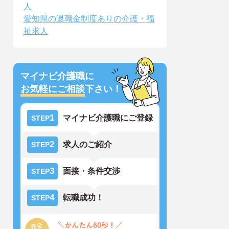
人
愛知県の退職金制度ありの介護・福
祉求人
マイナビ介護職に
お気軽にご相談
下さい！
1
マイナビ介護職にご登録
STEP
2
求人のご紹介
STEP
3
面接・条件交渉
STEP
4
転職成功！
STEP