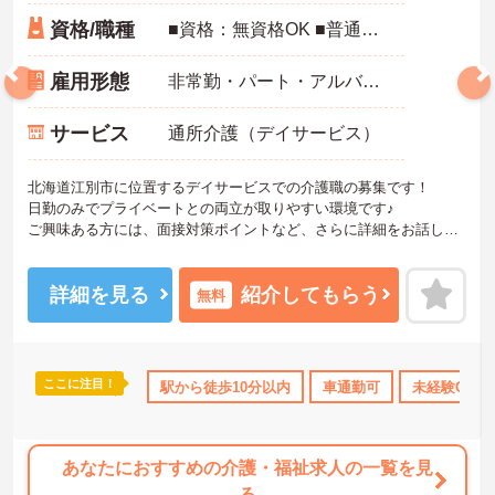
資格/職種
■資格：無資格OK ■普通自動車免許：必須 ■経験：不問 未経験可
雇用形態
非常勤・パート・アルバイト
サービス
通所介護（デイサービス）
北海道江別市に位置するデイサービスでの介護職の募集です！
日勤のみでプライベートとの両立が取りやすい環境です♪
ご興味ある方には、面接対策ポイントなど、さらに詳細をお話しい
たしますのでお気軽にご相談ください。
詳細を見る
紹介してもらう
無料
ここに注目！
K
無資格OK
社会保険完備
駅から徒歩10分以内
交通費支給
車通勤可
未経験OK
あなたにおすすめの介護・福祉求人の一覧を見
る