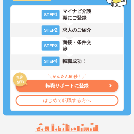
マイナビ介護
1
STEP
職にご登録
2
求人のご紹介
STEP
面接・条件交
3
STEP
渉
4
転職成功！
STEP
転職サポートに登録
はじめて転職する方へ