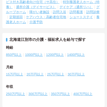
ビス付き高齢者向け住宅（サ高住）
特別養護老人ホーム（特
養）
通所介護（デイサービス）
デイケア（通所リハ）
グ
ループホーム
障がい者施設
訪問入浴
訪問看護
訪問診療
定期巡回
ケアハウス・高齢者住宅地
ショートステイ
養
護老人ホーム
介護予防
北海道江別市の介護・福祉求人を給与で探す
時給
850円以上
1000円以上
1200円以上
1400円以上
月給
15万円以上
20万円以上
25万円以上
30万円以上
年収
250万円以上
300万円以上
350万円以上
400万円以上