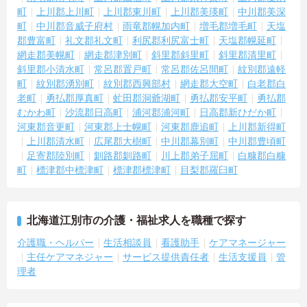
町
上川郡上川町
上川郡東川町
上川郡美瑛町
中川郡美深
町
中川郡音威子府村
雨竜郡幌加内町
増毛郡増毛町
天塩
郡豊富町
礼文郡礼文町
利尻郡利尻富士町
天塩郡幌延町
網走郡美幌町
網走郡津別町
斜里郡斜里町
斜里郡清里町
斜里郡小清水町
常呂郡置戸町
常呂郡佐呂間町
紋別郡遠軽
町
紋別郡湧別町
紋別郡西興部村
網走郡大空町
白老郡白
老町
勇払郡厚真町
虻田郡洞爺湖町
勇払郡安平町
勇払郡
むかわ町
沙流郡日高町
浦河郡浦河町
日高郡新ひだか町
河東郡音更町
河東郡上士幌町
河東郡鹿追町
上川郡新得町
上川郡清水町
広尾郡大樹町
中川郡幕別町
中川郡豊頃町
足寄郡陸別町
釧路郡釧路町
川上郡弟子屈町
白糠郡白糠
町
標津郡中標津町
標津郡標津町
目梨郡羅臼町
北海道江別市の介護・福祉求人を職種で探す
介護職・ヘルパー
生活相談員
看護助手
ケアマネージャー
主任ケアマネジャー
サービス提供責任者
生活支援員
管
理者