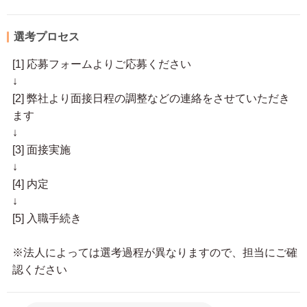
選考プロセス
[1] 応募フォームよりご応募ください
↓
[2] 弊社より面接日程の調整などの連絡をさせていただき
ます
↓
[3] 面接実施
↓
[4] 内定
↓
[5] 入職手続き
※法人によっては選考過程が異なりますので、担当にご確
認ください