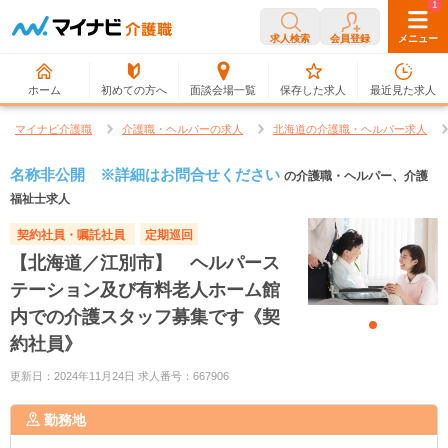
0
1
求人検索
会員登録
メニュー
ホーム
初めての方へ
面談会場一覧
保存した求人
最近見た求人
マイナビ介護職
介護職・ヘルパーの求人
北海道の介護職・ヘルパー求人
名称非公開 ※詳細はお問合せください
の介護職・ヘルパー、介護
福祉士求人
契約社員・嘱託社員
定期巡回
【北海道／江別市】 ヘルパース
テーション及び有料老人ホーム館
内での介護スタッフ募集です《契
約社員》
更新日：2024年11月24日 求人番号：667906
勤務地