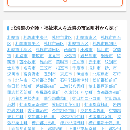
北海道の介護・福祉求人を近隣の市区町村から探す
札幌市
札幌市中央区
札幌市北区
札幌市東区
札幌市白石
区
札幌市豊平区
札幌市南区
札幌市西区
札幌市厚別区
札幌市手稲区
札幌市清田区
函館市
小樽市
旭川市
室蘭
市
釧路市
帯広市
北見市
夕張市
岩見沢市
網走市
留
萌市
苫小牧市
稚内市
美唄市
江別市
赤平市
紋別市
士別市
名寄市
三笠市
根室市
千歳市
滝川市
砂川市
深川市
富良野市
登別市
恵庭市
伊達市
北広島市
石狩
市
北斗市
石狩郡当別町
石狩郡新篠津村
松前郡松前町
亀田郡七飯町
茅部郡森町
二海郡八雲町
檜山郡厚沢部町
爾志郡乙部町
奥尻郡奥尻町
久遠郡せたな町
寿都郡寿都町
寿都郡黒松内町
磯谷郡蘭越町
虻田郡ニセコ町
虻田郡真
狩村
虻田郡留寿都村
虻田郡喜茂別町
虻田郡京極町
岩内
郡岩内町
古宇郡泊村
余市郡余市町
空知郡南幌町
空知郡
奈井江町
空知郡上砂川町
夕張郡由仁町
夕張郡長沼町
夕
張郡栗山町
樺戸郡月形町
樺戸郡浦臼町
樺戸郡新十津川町
雨竜郡雨竜町
上川郡鷹栖町
上川郡東神楽町
上川郡愛別