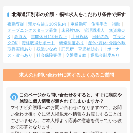
北海道江別市の介護・福祉求人をこだわり条件で探す
夜勤専従
駅から徒歩10分以内
車通勤可
住宅手当・補助
オープニングスタッフ募集
未経験OK
管理職求人
無資格O
K
高収入
年間休日110日以上
土日祝休
日勤のみ
ブラン
クOK
資格取得サポート
研修制度あり
産休･育休･介護休暇
取得実績あり
残業少なめ
託児所・育児補助あり
ボーナ
ス・賞与あり
社会保険完備
交通費支給
退職金制度あり
求人のお問い合わせに関するよくあるご質問
このページから問い合わせをすると、すぐに病院や
施設に個人情報が渡されてしまいますか？
マイナビ介護職へのお問い合わせになりますので、お問
い合わせ後すぐに求人掲載元へ情報をお渡しすることは
ございません。ご本人様より応募の意志を伺ってから改
めて応募となります。