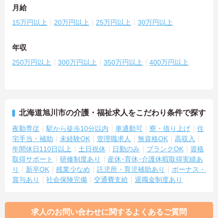
月給
15万円以上
20万円以上
25万円以上
30万円以上
年収
250万円以上
300万円以上
350万円以上
400万円以上
北海道旭川市の介護・福祉求人をこだわり条件で探す
夜勤専従
駅から徒歩10分以内
車通勤可
寮・借り上げ
住
宅手当・補助
未経験OK
管理職求人
無資格OK
高収入
年間休日110日以上
土日祝休
日勤のみ
ブランクOK
資格
取得サポート
研修制度あり
産休･育休･介護休暇取得実績あ
り
新卒OK
残業少なめ
託児所・育児補助あり
ボーナス・
賞与あり
社会保険完備
交通費支給
退職金制度あり
求人のお問い合わせに関するよくあるご質問