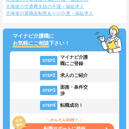
北海道の交通費支給の介護・福祉求人
北海道の退職金制度ありの介護・福祉求人
マイナビ介護職に
お気軽にご相談
下さい！
マイナビ介護
1
STEP
職にご登録
2
求人のご紹介
STEP
面接・条件交
3
STEP
渉
4
転職成功！
STEP
転職サポートに登録