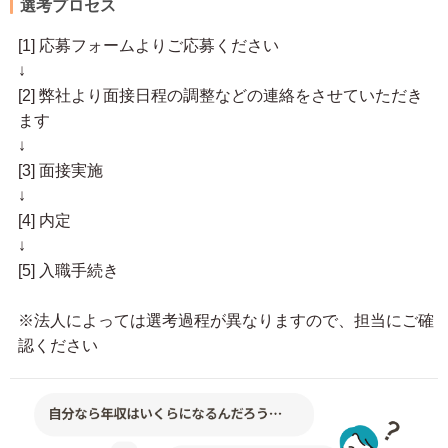
選考プロセス
[1] 応募フォームよりご応募ください
↓
[2] 弊社より面接日程の調整などの連絡をさせていただき
ます
↓
[3] 面接実施
↓
[4] 内定
↓
[5] 入職手続き
※法人によっては選考過程が異なりますので、担当にご確
認ください