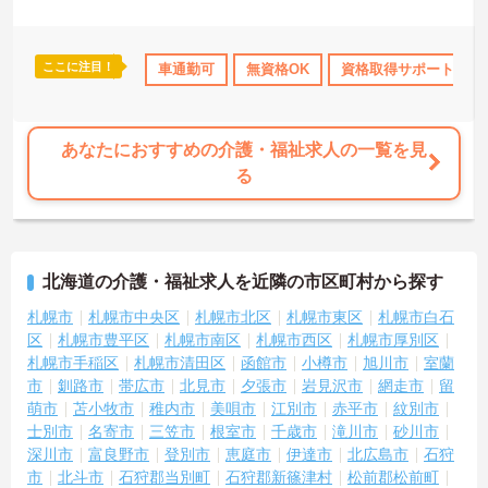
ここに注目！
勤のみ
社会保険完備
車通勤可
交通費支給
無資格OK
資格取得サポート
あなたにおすすめの介護・福祉求人の一覧を見
る
北海道の介護・福祉求人を近隣の市区町村から探す
札幌市
札幌市中央区
札幌市北区
札幌市東区
札幌市白石
区
札幌市豊平区
札幌市南区
札幌市西区
札幌市厚別区
札幌市手稲区
札幌市清田区
函館市
小樽市
旭川市
室蘭
市
釧路市
帯広市
北見市
夕張市
岩見沢市
網走市
留
萌市
苫小牧市
稚内市
美唄市
江別市
赤平市
紋別市
士別市
名寄市
三笠市
根室市
千歳市
滝川市
砂川市
深川市
富良野市
登別市
恵庭市
伊達市
北広島市
石狩
市
北斗市
石狩郡当別町
石狩郡新篠津村
松前郡松前町