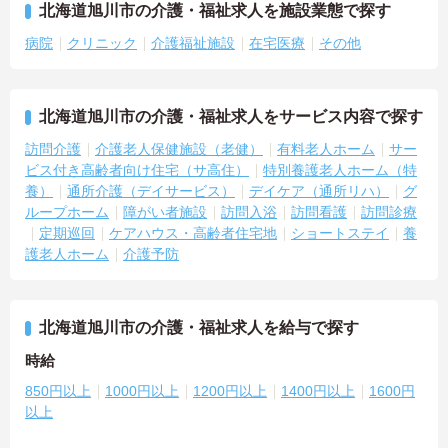
北海道旭川市の介護・福祉求人を施設業態で探す
病院
クリニック
介護福祉施設
在宅医療
その他
北海道旭川市の介護・福祉求人をサービス内容で探す
訪問介護
介護老人保健施設（老健）
有料老人ホーム
サー
ビス付き高齢者向け住宅（サ高住）
特別養護老人ホーム（特
養）
通所介護（デイサービス）
デイケア（通所リハ）
グ
ループホーム
障がい者施設
訪問入浴
訪問看護
訪問診療
定期巡回
ケアハウス・高齢者住宅地
ショートステイ
養
護老人ホーム
介護予防
北海道旭川市の介護・福祉求人を給与で探す
時給
850円以上
1000円以上
1200円以上
1400円以上
1600円
以上