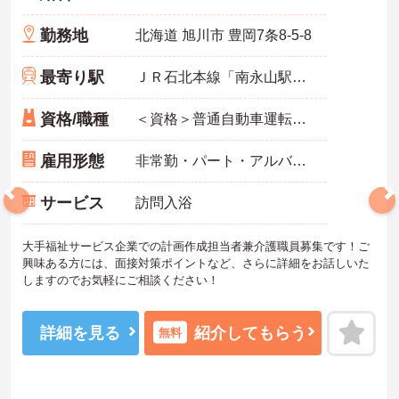
勤務地
北海道 旭川市 豊岡7条8-5-8
最寄り駅
ＪＲ石北本線「南永山駅」バス・車7分
資格/職種
＜資格＞普通自動車運転免許(AT限定可)必須 介護職員初任者研修(旧ヘルパー2級)以上 歓迎 ＜経験＞不問 ※無資格者:入社半年以内に会社負担で認知症介護基礎研修受講
雇用形態
非常勤・パート・アルバイト
サービス
訪問入浴
大手福祉サービス企業での計画作成担当者兼介護職員募集です！ご
興味ある方には、面接対策ポイントなど、さらに詳細をお話しいた
しますのでお気軽にご相談ください！
詳細を見る
紹介してもらう
無料