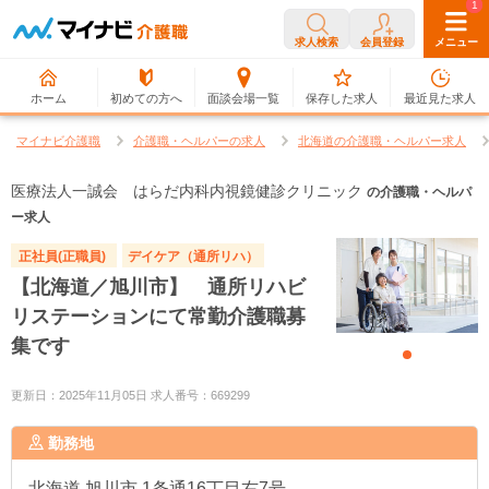
0
1
求人検索
会員登録
メニュー
ホーム
初めての方へ
面談会場一覧
保存した求人
最近見た求人
マイナビ介護職
介護職・ヘルパーの求人
北海道の介護職・ヘルパー求人
医療法人一誠会 はらだ内科内視鏡健診クリニック
の介護職・ヘルパ
ー求人
正社員(正職員)
デイケア（通所リハ）
【北海道／旭川市】 通所リハビ
リステーションにて常勤介護職募
集です
更新日：2025年11月05日 求人番号：669299
勤務地
北海道
旭川市 1条通16丁目右7号