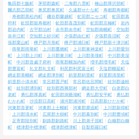
亀田郡七飯町
茅部郡森町
二海郡八雲町
檜山郡厚沢部町
爾志郡乙部町
奥尻郡奥尻町
久遠郡せたな町
寿都郡寿都町
寿都郡黒松内町
磯谷郡蘭越町
虻田郡ニセコ町
虻田郡真
狩村
虻田郡留寿都村
虻田郡喜茂別町
虻田郡京極町
岩内
郡岩内町
古宇郡泊村
余市郡余市町
空知郡南幌町
空知郡
奈井江町
空知郡上砂川町
夕張郡由仁町
夕張郡長沼町
夕
張郡栗山町
樺戸郡月形町
樺戸郡浦臼町
樺戸郡新十津川町
雨竜郡雨竜町
上川郡鷹栖町
上川郡東神楽町
上川郡愛別
町
上川郡上川町
上川郡東川町
上川郡美瑛町
中川郡美深
町
中川郡音威子府村
雨竜郡幌加内町
増毛郡増毛町
天塩
郡豊富町
礼文郡礼文町
利尻郡利尻富士町
天塩郡幌延町
網走郡美幌町
網走郡津別町
斜里郡斜里町
斜里郡清里町
斜里郡小清水町
常呂郡置戸町
常呂郡佐呂間町
紋別郡遠軽
町
紋別郡湧別町
紋別郡西興部村
網走郡大空町
白老郡白
老町
勇払郡厚真町
虻田郡洞爺湖町
勇払郡安平町
勇払郡
むかわ町
沙流郡日高町
浦河郡浦河町
日高郡新ひだか町
河東郡音更町
河東郡上士幌町
河東郡鹿追町
上川郡新得町
上川郡清水町
広尾郡大樹町
中川郡幕別町
中川郡豊頃町
足寄郡陸別町
釧路郡釧路町
川上郡弟子屈町
白糠郡白糠
町
標津郡中標津町
標津郡標津町
目梨郡羅臼町