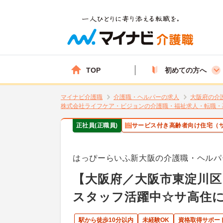
TOP
初めての方へ
マイナビ介護職
介護職・ヘルパーの求人
大阪府の介
株式会社ライフケア・ビジョンの介護職・福祉求人・転職・
正社員(正職員)
サービス付き高齢者向け住宅（
はっぴーらいふ新大阪の介護職・ヘルパ
【大阪府／大阪市東淀川区（
スタッフ活躍中☆サ高住
駅から徒歩10分以内
未経験OK
資格取得サポー