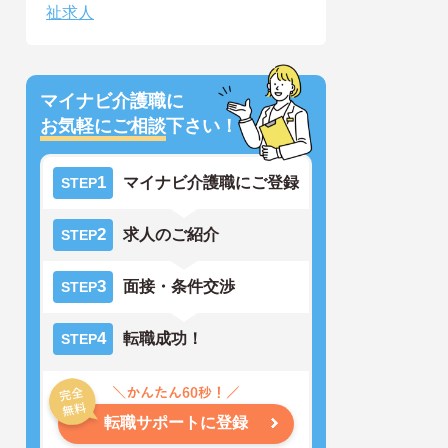
祉求人
マイナビ介護職に
お気軽にご相談
下さい！
1
マイナビ介護職にご登録
STEP
2
求人のご紹介
STEP
3
面接・条件交渉
STEP
4
転職成功！
STEP
転職サポートに登録