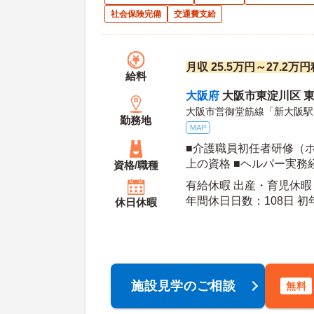
社会保険完備
交通費支給
月収 25.5万円～27.2
給料
大阪府
大阪市東淀川区 東中
大阪市営御堂筋線「新大阪駅
勤務地
MAP
■介護職員初任者研修（
上の資格 ■ヘルパー実務
資格/職種
有給休暇 出産・育児休暇 
年間休日日数：108日 初年度有給日数：10日 最
休日休暇
大有給日数：20日
施設見学のご相談
無料