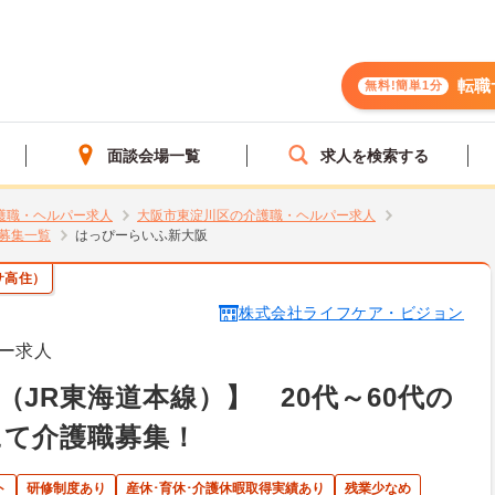
転職
無料!簡単1分
面談会場一覧
求人を検索する
護職・ヘルパー求人
大阪市東淀川区の介護職・ヘルパー求人
募集一覧
はっぴーらいふ新大阪
サ高住）
株式会社ライフケア・ビジョン
ー求人
JR東海道本線）】 20代～60代の
にて介護職募集！
ト
研修制度あり
産休･育休･介護休暇取得実績あり
残業少なめ