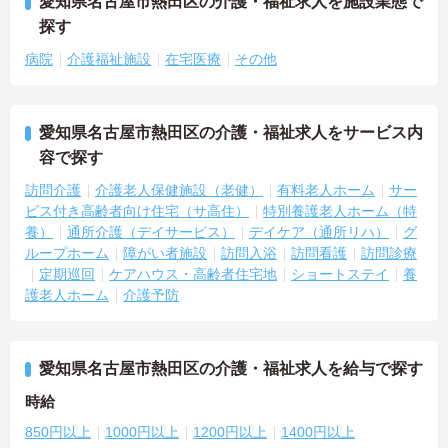
愛知県名古屋市熱田区の介護・福祉求人を施設業態で
探す
病院
介護福祉施設
在宅医療
その他
愛知県名古屋市熱田区の介護・福祉求人をサービス内
容で探す
訪問介護
介護老人保健施設（老健）
有料老人ホーム
サー
ビス付き高齢者向け住宅（サ高住）
特別養護老人ホーム（特
養）
通所介護（デイサービス）
デイケア（通所リハ）
グ
ループホーム
障がい者施設
訪問入浴
訪問看護
訪問診療
定期巡回
ケアハウス・高齢者住宅地
ショートステイ
養
護老人ホーム
介護予防
愛知県名古屋市熱田区の介護・福祉求人を給与で探す
時給
850円以上
1000円以上
1200円以上
1400円以上