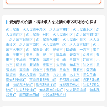
愛知県の介護・福祉求人を近隣の市区町村から探す
名古屋市
名古屋市千種区
名古屋市東区
名古屋市北区
名
古屋市西区
名古屋市中村区
名古屋市中区
名古屋市昭和区
名古屋市瑞穂区
名古屋市熱田区
名古屋市中川区
名古屋
市港区
名古屋市南区
名古屋市守山区
名古屋市緑区
名古
屋市名東区
名古屋市天白区
豊橋市
岡崎市
一宮市
瀬戸
市
半田市
春日井市
豊川市
津島市
碧南市
刈谷市
豊
田市
安城市
西尾市
蒲郡市
犬山市
常滑市
江南市
小
牧市
稲沢市
新城市
東海市
大府市
知多市
知立市
尾
張旭市
高浜市
岩倉市
豊明市
日進市
田原市
愛西市
清須市
北名古屋市
弥富市
みよし市
あま市
長久手市
愛知郡東郷町
西春日井郡豊山町
丹羽郡大口町
丹羽郡扶桑
町
海部郡大治町
海部郡蟹江町
海部郡飛島村
知多郡阿久
比町
知多郡東浦町
知多郡南知多町
知多郡美浜町
知多郡
武豊町
額田郡幸田町
北設楽郡豊根村