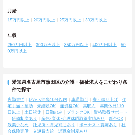
月給
15万円以上
20万円以上
25万円以上
30万円以上
年収
250万円以上
300万円以上
350万円以上
400万円以上
50
0万円以上
愛知県名古屋市熱田区の介護・福祉求人をこだわり条
件で探す
夜勤専従
駅から徒歩10分以内
車通勤可
寮・借り上げ
住
宅手当・補助
未経験OK
無資格OK
高収入
年間休日110
日以上
土日祝休
日勤のみ
ブランクOK
資格取得サポート
研修制度あり
産休･育休･介護休暇取得実績あり
新卒OK
残業少なめ
託児所・育児補助あり
ボーナス・賞与あり
社
会保険完備
交通費支給
退職金制度あり