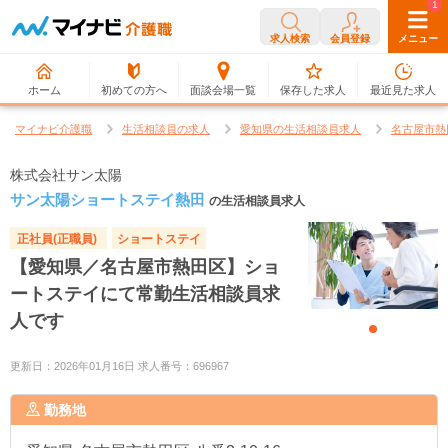
0
1
求人検索
会員登録
メニュー
ホーム
初めての方へ
面談会場一覧
保存した求人
最近見た求人
マイナビ介護職
生活相談員の求人
愛知県の生活相談員求人
名古屋市熱
株式会社サン太陽
サン太陽ショートステイ熱田
の生活相談員求人
正社員(正職員)
ショートステイ
【愛知県／名古屋市熱田区】ショ
ートステイにて常勤生活相談員求
人です
更新日：2026年01月16日 求人番号：696967
勤務地