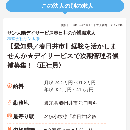
この法人の別の求人
更新日：2026年01月16日 求人番号：9127790
サン太陽デイサービス春日井の介護職求人
株式会社サン太陽
【愛知県／春日井市】経験を活かしま
せんか★デイサービスで次期管理者候
補募集！〈正社員〉
月収 24.5万円～31.2万円程度 諸手当込
給料
年収 335万円～415万円程度 諸手当・賞与込
勤務地
愛知県 春日井市 稲口町4-3-4
最寄り駅
名鉄小牧線「春日井(名鉄)駅」バス・車6分