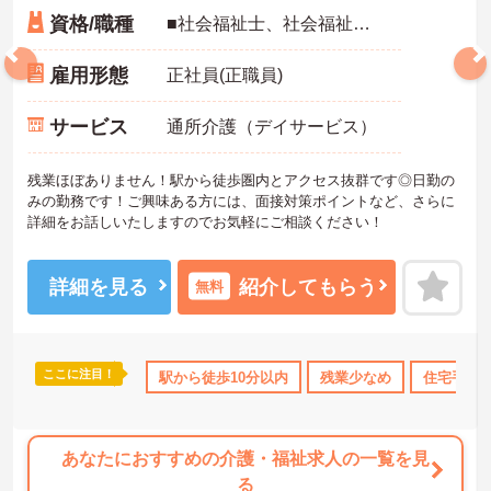
資格/職種
■社会福祉士、社会福祉主事任用、介護福祉士のいずれか※未経験も相談可
雇用形態
正社員(正職員)
サービス
通所介護（デイサービス）
残業ほぼありません！駅から徒歩圏内とアクセス抜群です◎日勤の
みの勤務です！ご興味ある方には、面接対策ポイントなど、さらに
詳細をお話しいたしますのでお気軽にご相談ください！
詳細を見る
紹介してもらう
無料
ここに注目！
宅手当・補助
土日祝休
駅から徒歩10分以内
日勤のみ
年間休日110日以上
残業少なめ
住宅手当
ブラン
あなたにおすすめの介護・福祉求人の一覧を見
る