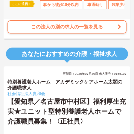
ここに注目！
格取得サポート
研修制度あり
駅から徒歩10分以内
産休･育休･介護休暇取得実績あり
車通勤可
残業少なめ
この法人の別の求人の一覧を見る
あなたにおすすめの介護・福祉求人
更新日：2026年07月30日 求人番号：9155107
特別養護老人ホーム アカデミックケアホーム太閤の
介護職求人
社会福祉法人貴和会
【愛知県／名古屋市中村区】福利厚生充
実★ユニット型特別養護老人ホームで
介護職員募集！〈正社員〉