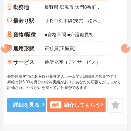
勤務地
長野県 塩尻市 大門8番町9-10
最寄り駅
ＪＲ中央本線(東京－松本)「塩尻駅」徒歩1分
資格/職種
■資格不問 ■介護職員初任者研修（ホームヘルパー2級）以上あれば尚可 ■普通自動車運転免許（AT限定可） あれば尚可
雇用形態
正社員(正職員)
サービス
通所介護（デイサービス）
長野県塩尻市にある特別養護老人ホームで介護職員の募集です！
昇給と計3.00ヵ月分の賞与実績があり、あなたの頑張りがしっかり
評価され、やりがいを持ってお仕事ができます！
また、最寄り駅から徒歩1分の好立地でマイカー通勤もOKなので、
ご自身のライフスタイルに合わせた交通手段が選べます♪
ご興味ある方は面接ポイントをお伝えしますので、お気軽にご連絡
詳細を見る
紹介してもらう
無料
ください。