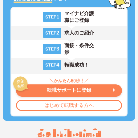
マイナビ介護
1
STEP
職にご登録
2
求人のご紹介
STEP
面接・条件交
3
STEP
渉
4
転職成功！
STEP
転職サポートに登録
はじめて転職する方へ