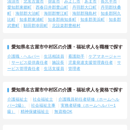
清須市
北名古屋市
弥富市
みよし市
あま市
長久手市
愛知郡東郷町
西春日井郡豊山町
丹羽郡大口町
丹羽郡扶桑
町
海部郡大治町
海部郡蟹江町
海部郡飛島村
知多郡阿久
比町
知多郡東浦町
知多郡南知多町
知多郡美浜町
知多郡
武豊町
額田郡幸田町
北設楽郡豊根村
愛知県名古屋市中村区の介護・福祉求人を職種で探す
介護職・ヘルパー
生活相談員
看護助手
ケアマネージャー
サービス提供責任者
施設長
児童発達支援管理責任者
サ
ービス管理責任者
生活支援員
管理者
愛知県名古屋市中村区の介護・福祉求人を資格で探す
介護福祉士
社会福祉士
介護職員初任者研修（ホームヘル
パー2級）
社会福祉主事
実務者研修（ホームヘルパー1
級）
精神保健福祉士
無資格OK