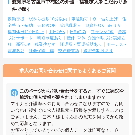
愛知県名古屋市中村区の介護・福祉求人をこだわり条
件で探す
夜勤専従
駅から徒歩10分以内
車通勤可
寮・借り上げ
住
宅手当・補助
未経験OK
管理職求人
無資格OK
高収入
年間休日110日以上
土日祝休
日勤のみ
ブランクOK
資格
取得サポート
研修制度あり
産休･育休･介護休暇取得実績あ
り
新卒OK
残業少なめ
託児所・育児補助あり
ボーナス・
賞与あり
社会保険完備
交通費支給
退職金制度あり
求人のお問い合わせに関するよくあるご質問
このページから問い合わせをすると、すぐに病院や
施設に個人情報が渡されてしまいますか？
マイナビ介護職へのお問い合わせになりますので、お問
い合わせ後すぐに求人掲載元へ情報をお渡しすることは
ございません。ご本人様より応募の意志を伺ってから改
めて応募となります。
お預かりしているすべての個人データは許可なく、企