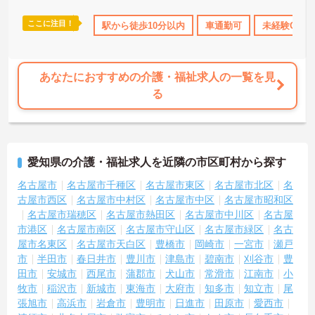
トです。
ここに注目！
なめ
寮・借り上げ
駅から徒歩10分以内
託児所・育児補助
無資格OK
車通勤可
未経験OK
年間休日11
あなたにおすすめの介護・福祉求人の一覧を見
る
愛知県の介護・福祉求人を近隣の市区町村から探す
名古屋市
名古屋市千種区
名古屋市東区
名古屋市北区
名
古屋市西区
名古屋市中村区
名古屋市中区
名古屋市昭和区
名古屋市瑞穂区
名古屋市熱田区
名古屋市中川区
名古屋
市港区
名古屋市南区
名古屋市守山区
名古屋市緑区
名古
屋市名東区
名古屋市天白区
豊橋市
岡崎市
一宮市
瀬戸
市
半田市
春日井市
豊川市
津島市
碧南市
刈谷市
豊
田市
安城市
西尾市
蒲郡市
犬山市
常滑市
江南市
小
牧市
稲沢市
新城市
東海市
大府市
知多市
知立市
尾
張旭市
高浜市
岩倉市
豊明市
日進市
田原市
愛西市