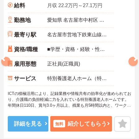
給料
月収 22.2万円～27.1万円
勤務地
愛知県 名古屋市中村区 日吉町22番地の2 アカデミックケアホーム太閤
最寄り駅
名古屋市営地下鉄東山線「中村日赤駅」徒歩7分
資格/職種
■学歴・資格・経験・性別不問
雇用形態
正社員(正職員)
サービス
特別養護老人ホーム（特養）
ICTの積極活用により、記録業務や情報共有の効率化が進められてお
り、介護職の負担軽減に力を入れている特別養護老人ホームです。
年間休日110日、賞与3.0ヶ月以上、残業も月5時間以内と、ワークラ
イフバランスを重視したい方におすすめの環境です。夜勤は実働8時
間のショート夜勤で、一般的な長時間夜勤に比べて身体的負担が少
ない点も魅力。さらに、誕生日お祝金や3年ごとのリフレッシュ休暇
詳細を見る
紹介してもらう
無料
（7日間付与）など福利厚生も充実しており、長く安心して働ける職
場です。中村日赤駅から徒歩7分と通勤しやすい立地も嬉しいポイン