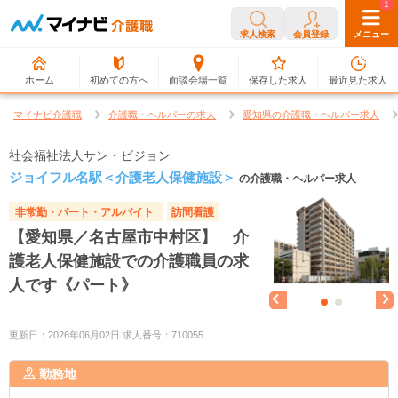
0
1
求人検索
会員登録
メニュー
ホーム
初めての方へ
面談会場一覧
保存した求人
最近見た求人
マイナビ介護職
介護職・ヘルパーの求人
愛知県の介護職・ヘルパー求人
社会福祉法人サン・ビジョン
ジョイフル名駅＜介護老人保健施設＞
の介護職・ヘルパー求人
非常勤・パート・アルバイト
訪問看護
【愛知県／名古屋市中村区】 介
護老人保健施設での介護職員の求
人です《パート》
更新日：2026年06月02日 求人番号：710055
勤務地