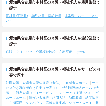
愛知県名古屋市中村区の介護・福祉求人を雇用形態で
探す
正社員(正職員)
契約社員・嘱託社員
非常勤・パート・アル
バイト
愛知県名古屋市中村区の介護・福祉求人を施設業態で
探す
病院
クリニック
介護福祉施設
在宅医療
その他
愛知県名古屋市中村区の介護・福祉求人をサービス内
容で探す
訪問介護
介護老人保健施設（老健）
有料老人ホーム
サー
ビス付き高齢者向け住宅（サ高住）
特別養護老人ホーム（特
養）
通所介護（デイサービス）
デイケア（通所リハ）
グ
ループホーム
障がい者施設
訪問入浴
訪問看護
訪問診療
定期巡回
ケアハウス・高齢者住宅地
ショートステイ
養