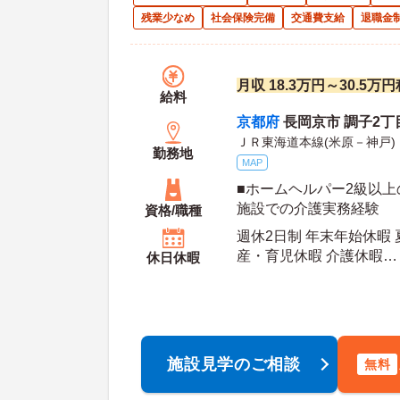
残業少なめ
社会保険完備
交通費支給
退職金
月収 18.3万円～30.5
給料
京都府
長岡京市 調子2丁目
ＪＲ東海道本線(米原－神戸
勤務地
MAP
■ホームヘルパー2級以上
施設での介護実務経験
資格/職種
週休2日制 年末年始休暇 
産・育児休暇 介護休暇
休日休暇
年間休日日数：108日 夏季休暇日数：2日 初年
度有給日数：10日 最大有給日数：20日 年末年
始休暇日数：3日
施設見学のご相談
無料