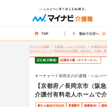
TOP
初めての方へ
マイナビ介護職
介護職・ヘルパーの求人
京都府の介
オーチャード・ケア株式会社の介護職・福祉求人・転職・募
正社員(正職員)
通所介護（デイサービス）
オーチャード長岡京の介護職・ヘルパー
【京都府／長岡京市（阪急
介護付有料老人ホームで介
駅から徒歩10分以内
車通勤可
無資格OK
資格