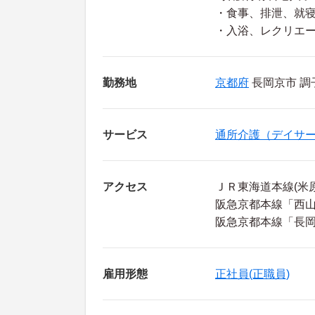
・食事、排泄、就
・入浴、レクリエ
勤務地
京都府
長岡京市 調子
サービス
通所介護（デイサ
アクセス
ＪＲ東海道本線(米
阪急京都本線「西山
阪急京都本線「長岡
雇用形態
正社員(正職員)