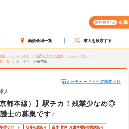
転職
無料!簡単1分
面談会場一覧
求人を検索する
護職・ヘルパー求人
長岡京市の介護職・ヘルパー求人
集一覧
オーチャード長岡京
オーチャード・ケア株式会社
求人
京都本線）】駅チカ！残業少なめ◎
護士の募集です♪
取得サポート
研修制度あり
産休･育休･介護休暇取得実績あり