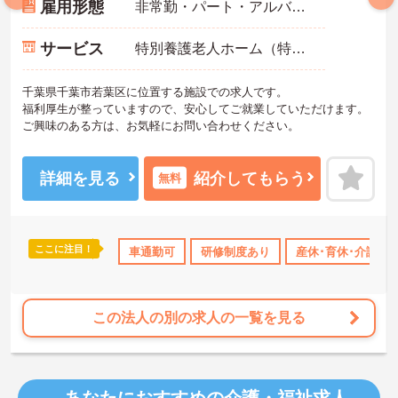
雇用形態
非常勤・パート・アルバイト
サービス
特別養護老人ホーム（特養）
千葉県千葉市若葉区に位置する施設での求人です。
福利厚生が整っていますので、安心してご就業していただけます。
ご興味のある方は、お気軽にお問い合わせください。
詳細を見る
紹介してもらう
無料
ここに注目！
修制度あり
産休･育休･介護休暇取得実績あり
車通勤可
研修制度あり
社会保険完備
産休･育休･介護休
退職
この法人の別の求人の一覧を見る
あなたにおすすめの介護・福祉求人