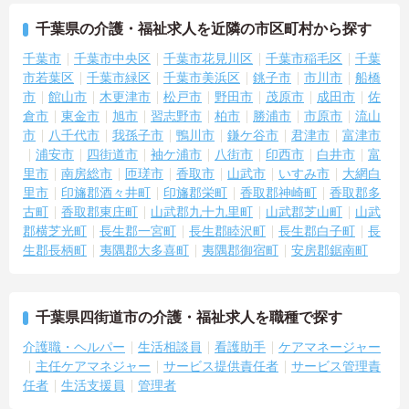
千葉県の介護・福祉求人を近隣の市区町村から探す
千葉市
千葉市中央区
千葉市花見川区
千葉市稲毛区
千葉
市若葉区
千葉市緑区
千葉市美浜区
銚子市
市川市
船橋
市
館山市
木更津市
松戸市
野田市
茂原市
成田市
佐
倉市
東金市
旭市
習志野市
柏市
勝浦市
市原市
流山
市
八千代市
我孫子市
鴨川市
鎌ケ谷市
君津市
富津市
浦安市
四街道市
袖ケ浦市
八街市
印西市
白井市
富
里市
南房総市
匝瑳市
香取市
山武市
いすみ市
大網白
里市
印旛郡酒々井町
印旛郡栄町
香取郡神崎町
香取郡多
古町
香取郡東庄町
山武郡九十九里町
山武郡芝山町
山武
郡横芝光町
長生郡一宮町
長生郡睦沢町
長生郡白子町
長
生郡長柄町
夷隅郡大多喜町
夷隅郡御宿町
安房郡鋸南町
千葉県四街道市の介護・福祉求人を職種で探す
介護職・ヘルパー
生活相談員
看護助手
ケアマネージャー
主任ケアマネジャー
サービス提供責任者
サービス管理責
任者
生活支援員
管理者