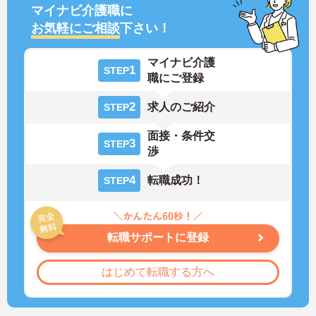
マイナビ介護職に
お気軽にご相談
下さい！
マイナビ介護
1
STEP
職にご登録
2
求人のご紹介
STEP
面接・条件交
3
STEP
渉
4
転職成功！
STEP
転職サポートに登録
はじめて転職する方へ