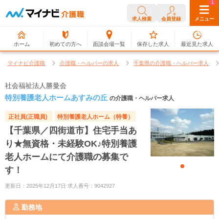
0
1
求人検索
会員登録
メニュー
ホーム
初めての方へ
面談会場一覧
保存した求人
最近見た求人
マイナビ介護職
介護職・ヘルパーの求人
千葉県の介護職・ヘルパー求人
社会福祉法人勝曼会
特別養護老人ホームあすみの丘
の介護職・ヘルパー求人
正社員(正職員)
特別養護老人ホーム（特養）
【千葉県／四街道市】住宅手当あ
り★無資格・未経験OK♪特別養護
老人ホームにて介護職の募集で
す！
更新日：2025年12月17日 求人番号：9042927
勤務地