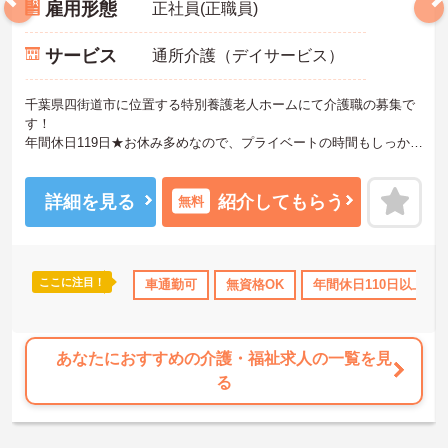
雇用形態
正社員(正職員)
サービス
通所介護（デイサービス）
千葉県四街道市に位置する特別養護老人ホームにて介護職の募集で
す！
年間休日119日★お休み多めなので、プライベートの時間もしっかり
確保できます！
マイカー通勤OKなので、通勤も楽々です♪
ご興味のある方はお気軽にお問い合わせ下さい。
詳細を見る
紹介してもらう
無料
ここに注目！
日勤のみ
年間休日110日以上
車通勤可
無資格OK
ブランクOK
年間休日110日以上
研修制度あり
あなたにおすすめの介護・福祉求人の一覧を見
る