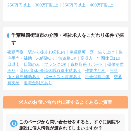
250万円以上
300万円以上
350万円以上
400万円以上
千葉県四街道市の介護・福祉求人をこだわり条件で探
す
夜勤専従
駅から徒歩10分以内
車通勤可
寮・借り上げ
住
宅手当・補助
未経験OK
無資格OK
高収入
年間休日110
日以上
日勤のみ
ブランクOK
資格取得サポート
研修制度
あり
産休･育休･介護休暇取得実績あり
残業少なめ
託児
所・育児補助あり
ボーナス・賞与あり
社会保険完備
交通
費支給
退職金制度あり
求人のお問い合わせに関するよくあるご質問
このページから問い合わせをすると、すぐに病院や
施設に個人情報が渡されてしまいますか？