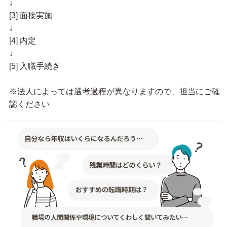
↓
[3] 面接実施
↓
[4] 内定
↓
[5] 入職手続き
※法人によっては選考過程が異なりますので、担当にご確
認ください