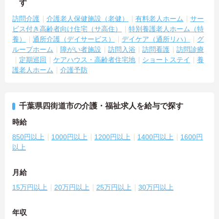
す
訪問介護
介護老人保健施設（老健）
有料老人ホーム
サー
ビス付き高齢者向け住宅（サ高住）
特別養護老人ホーム（特
養）
通所介護（デイサービス）
デイケア（通所リハ）
グ
ループホーム
障がい者施設
訪問入浴
訪問看護
訪問診療
定期巡回
ケアハウス・高齢者住宅地
ショートステイ
養
護老人ホーム
介護予防
千葉県四街道市の介護・福祉求人を給与で探す
時給
850円以上
1000円以上
1200円以上
1400円以上
1600円
以上
月給
15万円以上
20万円以上
25万円以上
30万円以上
年収