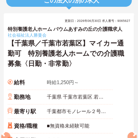
この法人の別の求人
更新日：2026年06月30日 求人番号：9065627
特別養護老人ホーム バウムあすみの丘の介護職求人
社会福祉法人勝曼会
【千葉県／千葉市若葉区】マイカー通
勤可 特別養護老人ホームでの介護職
募集〈日勤・非常勤〉
給料
時給1,250円～
勤務地
千葉県 千葉市若葉区 若松町88番地１
最寄り駅
千葉都市モノレール２号線「千城台北駅」バス・車10分
資格/職種
■無資格未経験可能