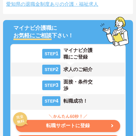
愛知県の退職金制度ありの介護・福祉求人
マイナビ介護職に
お気軽にご相談
下さい！
マイナビ介護
1
STEP
職にご登録
2
求人のご紹介
STEP
面接・条件交
3
STEP
渉
4
転職成功！
STEP
転職サポートに登録