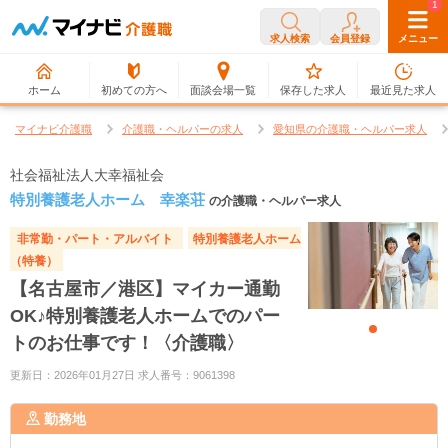
0
1
求人検索
会員登録
メニュー
ホーム
初めての方へ
面談会場一覧
保存した求人
最近見た求人
マイナビ介護職
介護職・ヘルパーの求人
愛知県の介護職・ヘルパー求人
社会福祉法人大幸福祉会
特別養護老人ホーム 幸楽荘
の介護職・ヘルパー求人
非常勤・パート・アルバイト
特別養護老人ホーム
（特養）
【名古屋市／港区】マイカー通勤
OK♪特別養護老人ホームでのパー
トのお仕事です！〈介護職〉
更新日：2026年01月27日 求人番号：9061398
勤務地