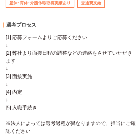
産休･育休･介護休暇取得実績あり
交通費支給
選考プロセス
[1] 応募フォームよりご応募ください
↓
[2] 弊社より面接日程の調整などの連絡をさせていただき
ます
↓
[3] 面接実施
↓
[4] 内定
↓
[5] 入職手続き
※法人によっては選考過程が異なりますので、担当にご確
認ください