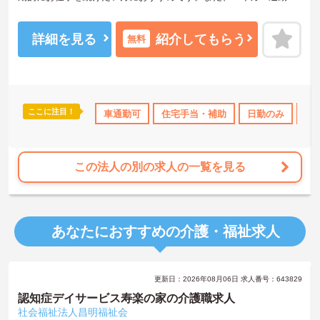
可能なので通勤も安心です。ご興味のある方には面接のポイントを
お伝えしますので、お気軽にお問い合わせください。
詳細を見る
紹介してもらう
無料
ここに注目！
資格OK
産休･育休･介護休暇取得実績あり
車通勤可
住宅手当・補助
交通費支給
日勤のみ
産
この法人の別の求人の一覧を見る
あなたにおすすめの介護・福祉求人
更新日：2026年08月06日 求人番号：643829
認知症デイサービス寿楽の家の介護職求人
社会福祉法人昌明福祉会