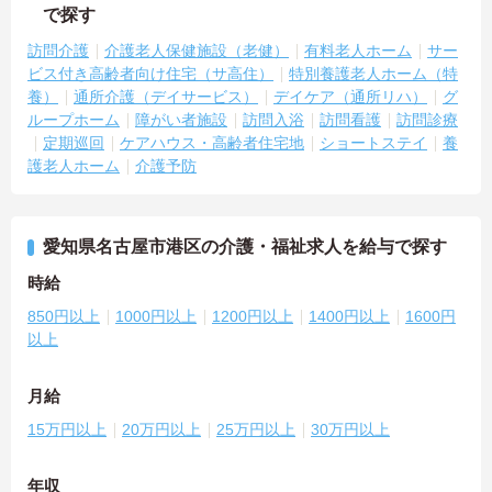
で探す
訪問介護
介護老人保健施設（老健）
有料老人ホーム
サー
ビス付き高齢者向け住宅（サ高住）
特別養護老人ホーム（特
養）
通所介護（デイサービス）
デイケア（通所リハ）
グ
ループホーム
障がい者施設
訪問入浴
訪問看護
訪問診療
定期巡回
ケアハウス・高齢者住宅地
ショートステイ
養
護老人ホーム
介護予防
愛知県名古屋市港区の介護・福祉求人を給与で探す
時給
850円以上
1000円以上
1200円以上
1400円以上
1600円
以上
月給
15万円以上
20万円以上
25万円以上
30万円以上
年収