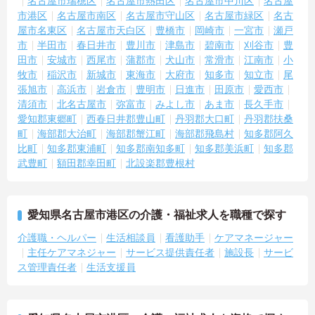
名古屋市瑞穂区
名古屋市熱田区
名古屋市中川区
名古屋
市港区
名古屋市南区
名古屋市守山区
名古屋市緑区
名古
屋市名東区
名古屋市天白区
豊橋市
岡崎市
一宮市
瀬戸
市
半田市
春日井市
豊川市
津島市
碧南市
刈谷市
豊
田市
安城市
西尾市
蒲郡市
犬山市
常滑市
江南市
小
牧市
稲沢市
新城市
東海市
大府市
知多市
知立市
尾
張旭市
高浜市
岩倉市
豊明市
日進市
田原市
愛西市
清須市
北名古屋市
弥富市
みよし市
あま市
長久手市
愛知郡東郷町
西春日井郡豊山町
丹羽郡大口町
丹羽郡扶桑
町
海部郡大治町
海部郡蟹江町
海部郡飛島村
知多郡阿久
比町
知多郡東浦町
知多郡南知多町
知多郡美浜町
知多郡
武豊町
額田郡幸田町
北設楽郡豊根村
愛知県名古屋市港区の介護・福祉求人を職種で探す
介護職・ヘルパー
生活相談員
看護助手
ケアマネージャー
主任ケアマネジャー
サービス提供責任者
施設長
サービ
ス管理責任者
生活支援員