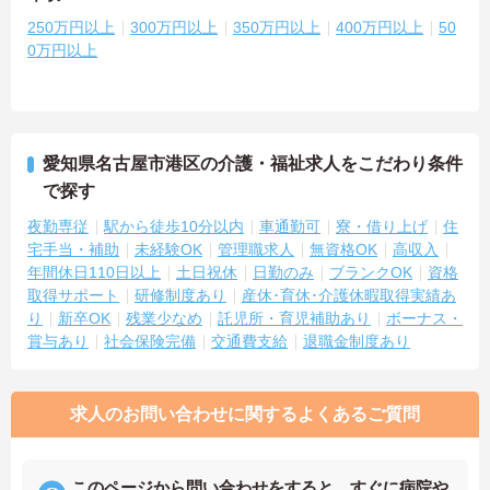
250万円以上
300万円以上
350万円以上
400万円以上
50
0万円以上
愛知県名古屋市港区の介護・福祉求人をこだわり条件
で探す
夜勤専従
駅から徒歩10分以内
車通勤可
寮・借り上げ
住
宅手当・補助
未経験OK
管理職求人
無資格OK
高収入
年間休日110日以上
土日祝休
日勤のみ
ブランクOK
資格
取得サポート
研修制度あり
産休･育休･介護休暇取得実績あ
り
新卒OK
残業少なめ
託児所・育児補助あり
ボーナス・
賞与あり
社会保険完備
交通費支給
退職金制度あり
求人のお問い合わせに関するよくあるご質問
このページから問い合わせをすると、すぐに病院や