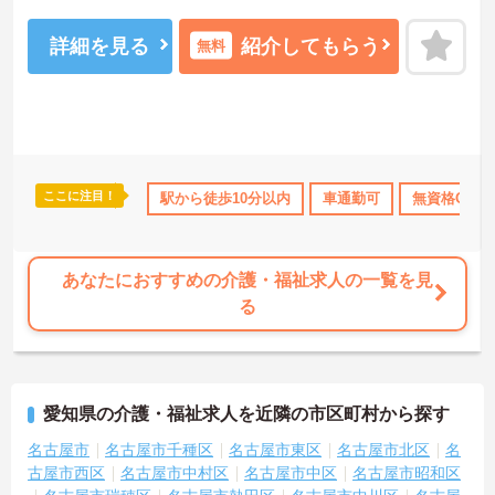
最寄駅より徒歩5分と近いため通勤がとても便利です。また、マイカ
ー通勤も可能で職員用の駐車場もありますので遠方からも通いやす
いです。
詳細を見る
紹介してもらう
無料
ご興味をお持ちの方には詳細の情報や面接のポイントをお伝えしま
すので、お気軽にお問い合わせくださいませ。
ここに注目！
なめ
住宅手当・補助
駅から徒歩10分以内
年間休日110日以上
車通勤可
資格取得サポート
無資格OK
あなたにおすすめの介護・福祉求人の一覧を見
る
愛知県の介護・福祉求人を近隣の市区町村から探す
名古屋市
名古屋市千種区
名古屋市東区
名古屋市北区
名
古屋市西区
名古屋市中村区
名古屋市中区
名古屋市昭和区