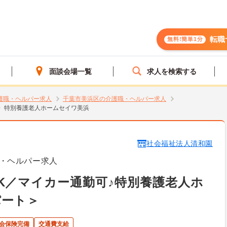
転職
無料!簡単1分
面談会場一覧
求人を検索する
護職・ヘルパー求人
千葉市美浜区の介護職・ヘルパー求人
特別養護老人ホームセイワ美浜
社会福祉法人清和園
・ヘルパー求人
K／マイカー通勤可♪特別養護老人ホ
パート＞
会保険完備
交通費支給