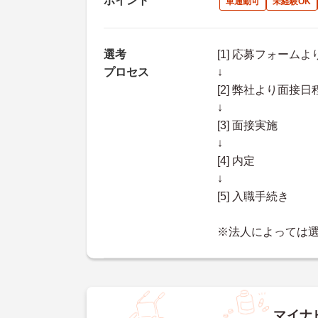
ポイント
車通勤可
未経験OK
選考
[1] 応募フォーム
プロセス
↓
[2] 弊社より面
↓
[3] 面接実施
↓
[4] 内定
↓
[5] 入職手続き
※法人によっては
マイナ