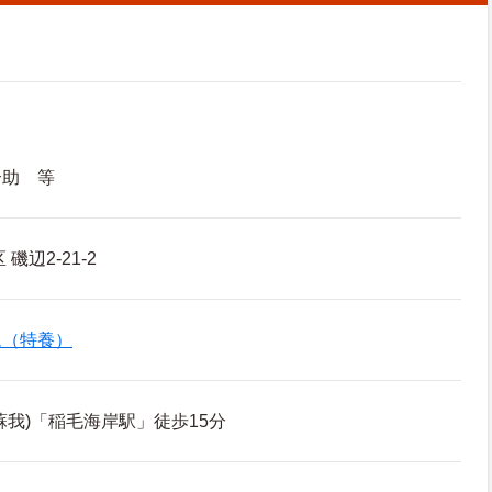
介助 等
磯辺2-21-2
ム（特養）
蘇我)「稲毛海岸駅」徒歩15分