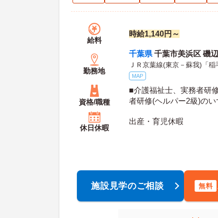
時給1,140円～
給料
千葉県
千葉市美浜区 磯辺2-
ＪＲ京葉線(東京－蘇我)「稲
勤務地
MAP
■介護福祉士、実務者研修
者研修(ヘルパー2級)のい
資格/職種
OK
出産・育児休暇
休日休暇
施設見学のご相談
無料