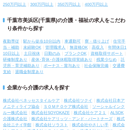
250万円以上
300万円以上
350万円以上
400万円以上
千葉市美浜区(千葉県)の介護・福祉の求人をこだわ
り条件から探す
夜勤専従
駅から徒歩10分以内
車通勤可
寮・借り上げ
住宅手
当・補助
未経験OK
管理職求人
無資格OK
高収入
年間休日1
10日以上
土日祝休
日勤のみ
ブランクOK
資格取得サポート
研修制度あり
産休･育休･介護休暇取得実績あり
残業少なめ
託
児所・育児補助あり
ボーナス・賞与あり
社会保険完備
交通費
支給
退職金制度あり
企業から介護の求人を探す
株式会社ベネッセスタイルケア
株式会社ツクイ
株式会社日本ア
メニティライフ協会
ＳＯＭＰＯケア株式会社
ソーシャルインク
ルー株式会社
株式会社SOYOKAZE
株式会社ケア２１
ALSOK
介護株式会社
株式会社ケアリッツ・アンド・パートナーズ
株式
会社ニチイ学館
株式会社ソラスト
株式会社やさしい手
株式会