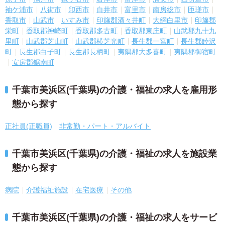
袖ケ浦市
八街市
印西市
白井市
富里市
南房総市
匝瑳市
香取市
山武市
いすみ市
印旛郡酒々井町
大網白里市
印旛郡
栄町
香取郡神崎町
香取郡多古町
香取郡東庄町
山武郡九十九
里町
山武郡芝山町
山武郡横芝光町
長生郡一宮町
長生郡睦沢
町
長生郡白子町
長生郡長柄町
夷隅郡大多喜町
夷隅郡御宿町
安房郡鋸南町
千葉市美浜区(千葉県)の介護・福祉の求人を雇用形
態から探す
正社員(正職員)
非常勤・パート・アルバイト
千葉市美浜区(千葉県)の介護・福祉の求人を施設業
態から探す
病院
介護福祉施設
在宅医療
その他
千葉市美浜区(千葉県)の介護・福祉の求人をサービ