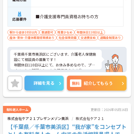
■介護支援専門員資格お持ちの方
応募要件
駅から徒歩10分以内
車通勤可
残業少なめ
年間休日110日以上
産休･育休･介護休暇取得実績あり
社会保険完備
交通費支給
退職金制度あり
千葉県千葉市美浜区にございます、介護老人保健施
設にて相談員の募集です！
年間休日110日以上にて、お休み多めなので、プラ
イベートの時間もしっかり確保できます◎
ご興味のある方は、マイナビ介護職までお問い合わ
せください。
詳細を見る
無料
紹介してもらう
有料老人ホーム
更新日：2026年05月16日
株式会社ケア２１プレザンメゾン美浜
株式会社ケア２１
【千葉県／千葉市美浜区】“我が家”をコンセプト