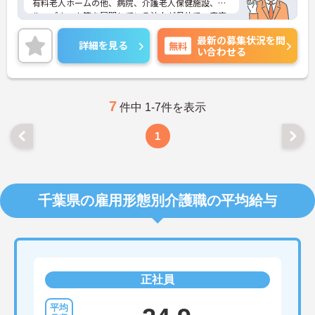
有料老人ホームの他、病院、介護老人保健施設、グ
ループホーム等を展開している法人が母体で、安定
感は抜群です。年間休日も110日以上ありますの
最新の募集状況を問
で、ワーク・ライフ・バランスも大切にしていただ
詳細を見る
無料
い合わせる
けます。
ご興味のある方は是非お気軽にお問い合わせくださ
い。
7
件中 1-7件を表示
1
千葉県の雇用形態別介護職の平均給与
正社員