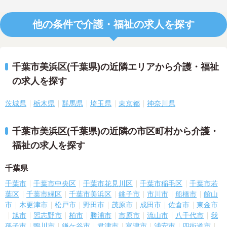
他の条件で介護・福祉の求人を探す
千葉市美浜区(千葉県)の近隣エリアから介護・福祉
の求人を探す
茨城県
栃木県
群馬県
埼玉県
東京都
神奈川県
千葉市美浜区(千葉県)の近隣の市区町村から介護・
福祉の求人を探す
千葉県
千葉市
千葉市中央区
千葉市花見川区
千葉市稲毛区
千葉市若
葉区
千葉市緑区
千葉市美浜区
銚子市
市川市
船橋市
館山
市
木更津市
松戸市
野田市
茂原市
成田市
佐倉市
東金市
旭市
習志野市
柏市
勝浦市
市原市
流山市
八千代市
我
孫子市
鴨川市
鎌ケ谷市
君津市
富津市
浦安市
四街道市