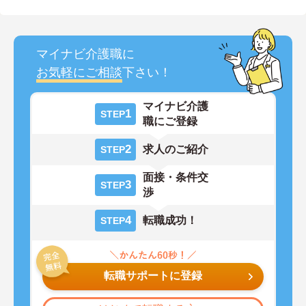
マイナビ介護職に
お気軽にご相談
下さい！
マイナビ介護
1
STEP
職にご登録
2
求人のご紹介
STEP
面接・条件交
3
STEP
渉
4
転職成功！
STEP
転職サポートに登録