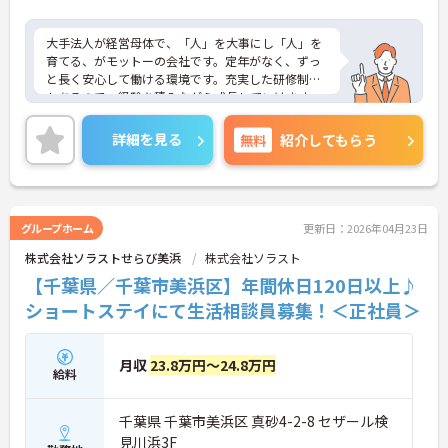
大手法人が経営母体で、「人」を大事にし「人」を
育てる、がモットーの会社です。定年がなく、ずっ
と長く安心して働ける環境です。充実した研修制度
もあるので、経験を積みながら成長していけます。
ご興味のある方は是非お気軽にお問い合わせくださ
い。
詳細を見る
無料
紹介してもらう
グループホーム
更新日：2026年04月23日
株式会社ソラストせらび美浜
株式会社ソラスト
【千葉県／千葉市美浜区】年間休日120日以上♪
ショートステイにて生活相談員募集！＜正社員＞
月収
23.8万円～24.8万円
給料
千葉県 千葉市美浜区 真砂4-2-8 セザール検
見川浜3F