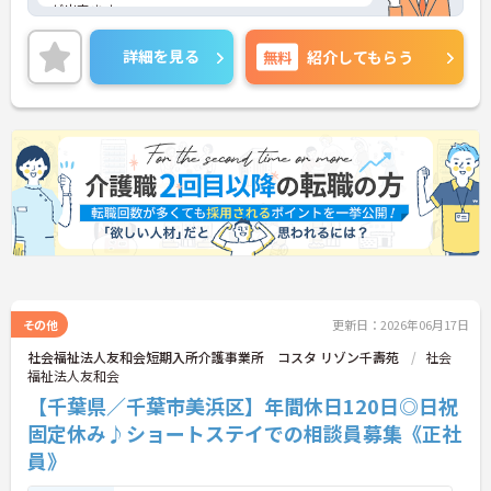
が出来ます。
ご興味のある方は、お気軽にお問い合わせくださ
い。
詳細を見る
無料
紹介してもらう
その他
更新日：2026年06月17日
社会福祉法人友和会短期入所介護事業所 コスタ リゾン千壽苑
社会
福祉法人友和会
【千葉県／千葉市美浜区】年間休日120日◎日祝
固定休み♪ショートステイでの相談員募集《正社
員》