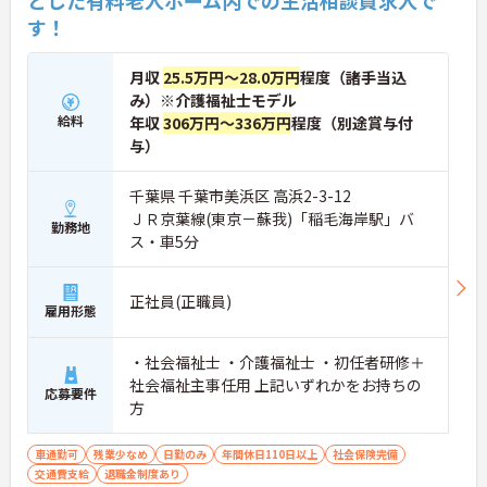
とした有料老人ホーム内での生活相談員求人で
す！
月収
25.5万円～28.0万円
程度（諸手当込
み）※介護福祉士モデル
給料
年収
306万円～336万円
程度（別途賞与付
与）
千葉県 千葉市美浜区 高浜2-3-12
ＪＲ京葉線(東京－蘇我)「稲毛海岸駅」バ
勤務地
ス・車5分
正社員(正職員)
雇用形態
・社会福祉士 ・介護福祉士 ・初任者研修＋
社会福祉主事任用 上記いずれかをお持ちの
応募要件
方
車通勤可
残業少なめ
日勤のみ
年間休日110日以上
社会保険完備
交通費支給
退職金制度あり