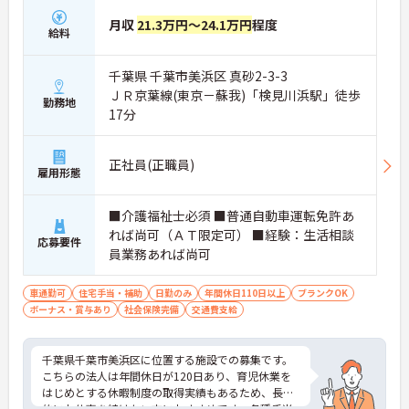
月収
21.3万円～24.1万円
程度
給料
千葉県 千葉市美浜区 真砂2-3-3
ＪＲ京葉線(東京－蘇我)「検見川浜駅」徒歩
勤務地
17分
正社員(正職員)
雇用形態
■介護福祉士必須 ■普通自動車運転免許あ
れば尚可（ＡＴ限定可） ■経験：生活相談
応募要件
員業務あれば尚可
車通勤可
住宅手当・補助
日勤のみ
年間休日110日以上
ブランクOK
ボーナス・賞与あり
社会保険完備
交通費支給
千葉県千葉市美浜区に位置する施設での募集です。
こちらの法人は年間休日が120日あり、育児休業を
はじめとする休暇制度の取得実績もあるため、長期
的にお仕事を続けたい方におすすめです。各種手当