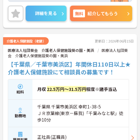
も充実しております♪ご興味のある方には面接のポ
イントをお伝えしますので、お気軽にお問い合わせ
詳細を見る
無料
紹介してもらう
ください。
介護老人保健施設（老健）
更新日：2026年06月15日
医療法人社団葵会 介護老人保健施設葵の園・美浜
医療法人社団葵
会 介護老人保健施設葵の園・美浜
【千葉県／千葉市美浜区】年間休日110日以上★
介護老人保健施設にて相談員の募集です！
月収
22.5万円～31.5万円
程度※諸手当込
給料
千葉県 千葉市美浜区 幸町1-38-5
ＪＲ京葉線(東京－蘇我)「千葉みなと駅」徒
勤務地
歩10分
正社員(正職員)
雇用形態