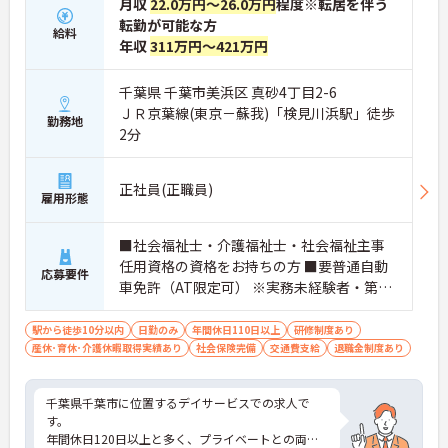
月収
22.0万円～26.0万円
程度※転居を伴う
転勤が可能な方
給料
年収
311万円～421万円
千葉県 千葉市美浜区 真砂4丁目2-6
ＪＲ京葉線(東京－蘇我)「検見川浜駅」徒歩
勤務地
2分
正社員(正職員)
雇用形態
■社会福祉士・介護福祉士・社会福祉主事
任用資格の資格をお持ちの方 ■要普通自動
応募要件
車免許（AT限定可） ※実務未経験者・第二
新卒を歓迎致します
駅から徒歩10分以内
日勤のみ
年間休日110日以上
研修制度あり
産休･育休･介護休暇取得実績あり
社会保険完備
交通費支給
退職金制度あり
千葉県千葉市に位置するデイサービスでの求人で
す。
年間休日120日以上と多く、プライベートとの両立