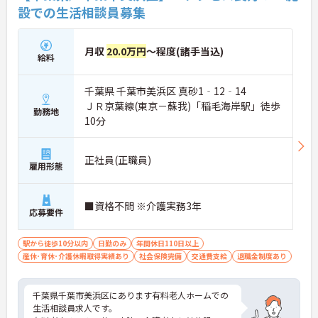
設での生活相談員募集
月収
20.0万円
～程度(諸手当込)
給料
千葉県 千葉市美浜区 真砂1‐12‐14
ＪＲ京葉線(東京－蘇我)「稲毛海岸駅」徒歩
勤務地
10分
正社員(正職員)
雇用形態
■資格不問 ※介護実務3年
応募要件
駅から徒歩10分以内
日勤のみ
年間休日110日以上
産休･育休･介護休暇取得実績あり
社会保険完備
交通費支給
退職金制度あり
千葉県千葉市美浜区にあります有料老人ホームでの
生活相談員求人です。