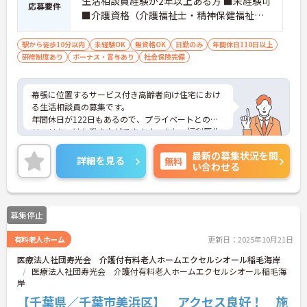
生活相談員経験が2年以上ある方 ■未経験可
応募要件
■介護資格（介護福祉士・精神保健福祉
士・社会福祉士・介護支援専門員・社会福
祉主事任用資格）・経験ある方は歓迎
駅から徒歩10分以内
未経験OK
無資格OK
日勤のみ
年間休日110日以上
研修制度あり
ボーナス・賞与あり
社会保険完備
幕張に位置するサービス付き高齢者向け住宅におけ
る生活相談員の募集です。
年間休日が122日もあるので、プライベートとのメ
リハリをつけた働き方ができます。また、福利厚生
が充実しているので、働きやすい環境が整ってお
最新の募集状況を問
り、長くご勤務いただけます。
詳細を見る
無料
い合わせる
ご興味のある方には、面接対策ポイントなど、さら
に詳細をお話しいたしますのでお気軽にご相談くだ
さい！
募集停止
有料老人ホーム
更新日：2025年10月21日
医療法人社団寿光会 介護付有料老人ホームエクセルシオール稲毛海岸
医療法人社団寿光会 介護付有料老人ホームエクセルシオール稲毛海
岸
【千葉県／千葉市美浜区】 アクセス良好！ 施