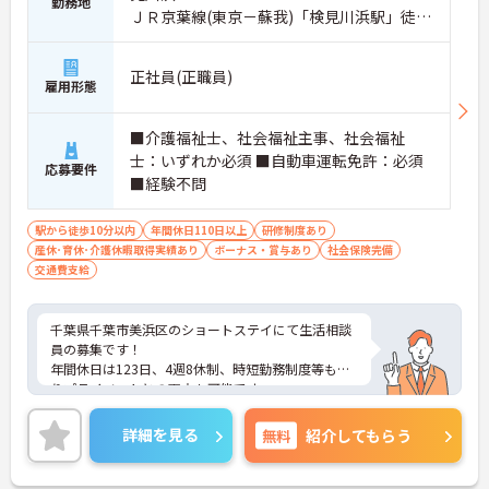
勤務地
ＪＲ京葉線(東京－蘇我)「検見川浜駅」徒歩
4分
正社員(正職員)
雇用形態
■介護福祉士、社会福祉主事、社会福祉
士：いずれか必須 ■自動車運転免許：必須
応募要件
■経験不問
駅から徒歩10分以内
年間休日110日以上
研修制度あり
産休･育休･介護休暇取得実績あり
ボーナス・賞与あり
社会保険完備
交通費支給
千葉県千葉市美浜区のショートステイにて生活相談
員の募集です！
年間休日は123日、4週8休制、時短勤務制度等もあ
りプライベートとの両立も可能です。
ご興味のある方には、面接対策ポイントなどさらに
詳細をお話いたしますので、お気軽にご相談くださ
詳細を見る
無料
紹介してもらう
い。