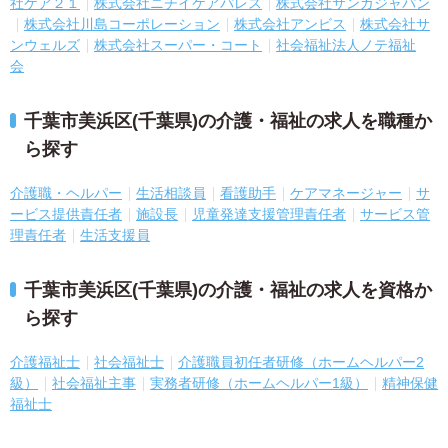
社ケア２１
株式会社ニチイケアパレス
株式会社サンガジャパン
株式会社川島コーポレーション
株式会社アンビス
株式会社サ
ンウェルズ
株式会社スーパー・コート
社会福祉法人ノテ福祉
会
千葉市美浜区(千葉県)の介護・福祉の求人を職種か
ら探す
介護職・ヘルパー
生活相談員
看護助手
ケアマネージャー
サ
ービス提供責任者
施設長
児童発達支援管理責任者
サービス管
理責任者
生活支援員
千葉市美浜区(千葉県)の介護・福祉の求人を資格か
ら探す
介護福祉士
社会福祉士
介護職員初任者研修（ホームヘルパー2
級）
社会福祉主事
実務者研修（ホームヘルパー1級）
精神保健
福祉士