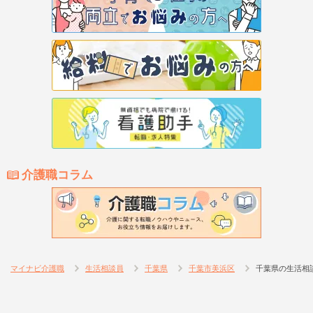
介護職コラム
マイナビ介護職
生活相談員
千葉県
千葉市美浜区
千葉県の生活相