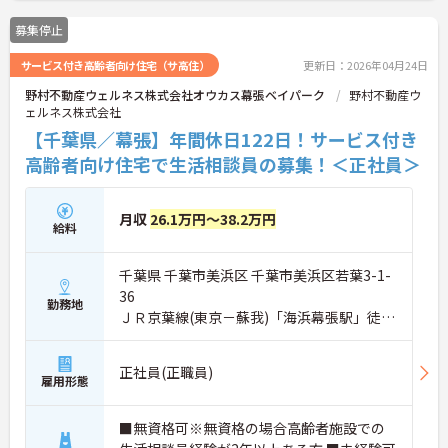
募集停止
サービス付き高齢者向け住宅（サ高住）
更新日：2026年04月24日
野村不動産ウェルネス株式会社オウカス幕張ベイパーク
野村不動産ウ
ェルネス株式会社
【千葉県／幕張】年間休日122日！サービス付き
高齢者向け住宅で生活相談員の募集！＜正社員＞
月収
26.1万円～38.2万円
給料
千葉県 千葉市美浜区 千葉市美浜区若葉3-1-
36
勤務地
ＪＲ京葉線(東京－蘇我)「海浜幕張駅」徒歩
5分
正社員(正職員)
雇用形態
■無資格可※無資格の場合高齢者施設での