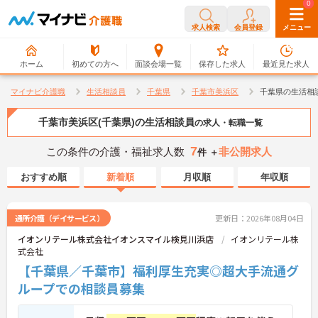
0
0
求人検索
会員登録
メニュー
ホーム
初めての方へ
面談会場一覧
保存した求人
最近見た求人
マイナビ介護職
生活相談員
千葉県
千葉市美浜区
千葉県の生活相
千葉市美浜区(千葉県)の生活相談員
の求人・転職一覧
7
この条件の介護・福祉求人数
非公開求人
件 ＋
おすすめ順
新着順
月収順
年収順
通所介護（デイサービス）
更新日：2026年08月04日
イオンリテール株式会社イオンスマイル検見川浜店
イオンリテール株
式会社
【千葉県／千葉市】福利厚生充実◎超大手流通グ
ループでの相談員募集