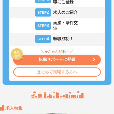
職にご登録
2
求人のご紹介
STEP
面接・条件交
3
STEP
渉
4
転職成功！
STEP
転職サポートに登録
はじめて転職する方へ
求人特集