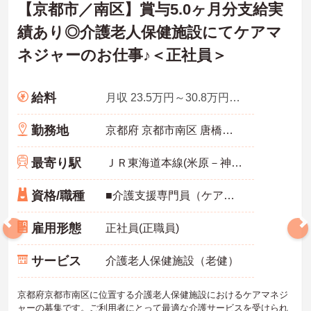
【京都市／南区】賞与5.0ヶ月分支給実
績あり◎介護老人保健施設にてケアマ
ネジャーのお仕事♪＜正社員＞
給料
月収 23.5万円～30.8万円程度 ※諸手当込み
勤務地
京都府 京都市南区 唐橋羅城門町38
最寄り駅
ＪＲ東海道本線(米原－神戸)「西大路駅」徒歩13分
資格/職種
■介護支援専門員（ケアマネジャー）：必須 ■実務経験：不問
雇用形態
正社員(正職員)
サービス
介護老人保健施設（老健）
京都府京都市南区に位置する介護老人保健施設におけるケアマネジ
ャーの募集です。ご利用者にとって最適な介護サービスを受けられ