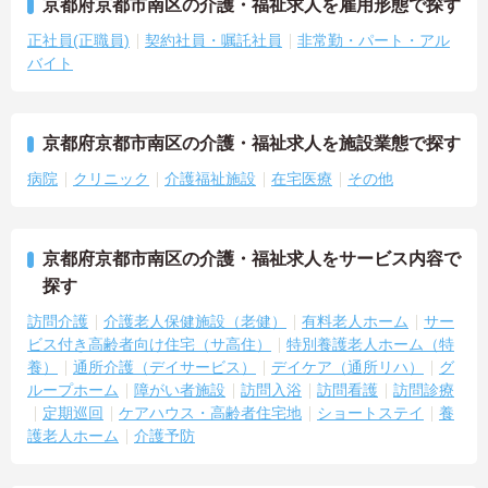
京都府京都市南区の介護・福祉求人を雇用形態で探す
正社員(正職員)
契約社員・嘱託社員
非常勤・パート・アル
バイト
京都府京都市南区の介護・福祉求人を施設業態で探す
病院
クリニック
介護福祉施設
在宅医療
その他
京都府京都市南区の介護・福祉求人をサービス内容で
探す
訪問介護
介護老人保健施設（老健）
有料老人ホーム
サー
ビス付き高齢者向け住宅（サ高住）
特別養護老人ホーム（特
養）
通所介護（デイサービス）
デイケア（通所リハ）
グ
ループホーム
障がい者施設
訪問入浴
訪問看護
訪問診療
定期巡回
ケアハウス・高齢者住宅地
ショートステイ
養
護老人ホーム
介護予防