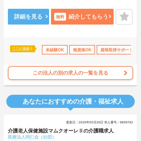
ん、有資格者の方は大歓迎♪ご興味がある方は是非一度マイナビまで
お問合せ下さい。更に詳細などお伝えします。
詳細を見る
紹介してもらう
無料
ここに注目！
資格OK
資格取得サポート
未経験OK
社会保険完備
無資格OK
交通費支給
資格取得サポート
退職金
この法人の別の求人の一覧を見る
あなたにおすすめの介護・福祉求人
更新日：2026年05月26日 求人番号：9859782
介護老人保健施設マムクオーレⅡの介護職求人
医療法人同仁会（社団）