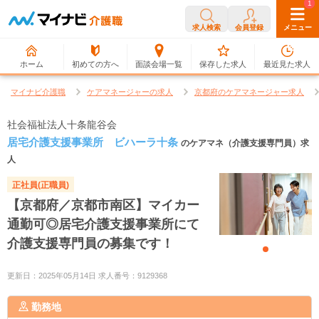
0
1
求人検索
会員登録
メニュー
ホーム
初めての方へ
面談会場一覧
保存した求人
最近見た求人
マイナビ介護職
ケアマネージャーの求人
京都府のケアマネージャー求人
社会福祉法人十条龍谷会
居宅介護支援事業所 ビハーラ十条
のケアマネ（介護支援専門員）求
人
正社員(正職員)
【京都府／京都市南区】マイカー
通勤可◎居宅介護支援事業所にて
介護支援専門員の募集です！
更新日：2025年05月14日 求人番号：9129368
勤務地