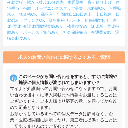
夜勤専従
駅から徒歩10分以内
車通勤可
寮・借り上げ
住
宅手当・補助
オープニングスタッフ募集
未経験OK
管理職
求人
無資格OK
高収入
年間休日110日以上
土日祝休
日
勤のみ
ブランクOK
資格取得サポート
研修制度あり
産
休･育休･介護休暇取得実績あり
残業少なめ
託児所・育児補
助あり
ボーナス・賞与あり
社会保険完備
交通費支給
退
職金制度あり
求人のお問い合わせに関するよくあるご質問
このページから問い合わせをすると、すぐに病院や
施設に個人情報が渡されてしまいますか？
マイナビ介護職へのお問い合わせになりますので、お問
い合わせ後すぐに求人掲載元へ情報をお渡しすることは
ございません。ご本人様より応募の意志を伺ってから改
めて応募となります。
お預かりしているすべての個人データは許可なく、企
業・医療機関側に開示したり、第三者に提供することは
一切ありませんのでご安心ください。