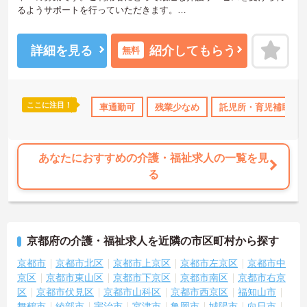
るようサポートを行っていただきます。
賞与は5.0ヶ月分の支給実績があり、頑張りがきちんと評価される職
場です。また、利用可能な託児所があり、子育て世代の方も安心し
てご勤務いただけます。
詳細を見る
紹介してもらう
無料
ご興味のある方には、面接対策ポイントなど、さらに詳細をお話し
いたしますのでお気軽にご相談ください！
ここに注目！
産休･育休･介護休暇取得実績あり
車通勤可
残業少なめ
ボーナス・賞与あり
託児所・育児補助
社会保
あなたにおすすめの介護・福祉求人の一覧を見
る
京都府の介護・福祉求人を近隣の市区町村から探す
京都市
京都市北区
京都市上京区
京都市左京区
京都市中
京区
京都市東山区
京都市下京区
京都市南区
京都市右京
区
京都市伏見区
京都市山科区
京都市西京区
福知山市
舞鶴市
綾部市
宇治市
宮津市
亀岡市
城陽市
向日市