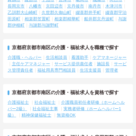
長岡京市
八幡市
京田辺市
京丹後市
南丹市
木津川市
乙訓郡大山崎町
久世郡久御山町
綴喜郡井手町
綴喜郡宇治
田原町
相楽郡笠置町
相楽郡精華町
船井郡京丹波町
与謝
郡伊根町
与謝郡与謝野町
京都府京都市南区の介護・福祉求人を職種で探す
介護職・ヘルパー
生活相談員
看護助手
ケアマネージャー
主任ケアマネジャー
サービス提供責任者
施設長
サービ
ス管理責任者
福祉用具専門相談員
生活支援員
管理者
京都府京都市南区の介護・福祉求人を資格で探す
介護福祉士
社会福祉士
介護職員初任者研修（ホームヘル
パー2級）
社会福祉主事
実務者研修（ホームヘルパー1
級）
精神保健福祉士
無資格OK