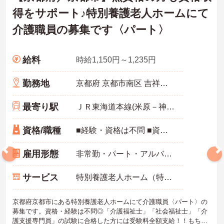
得をサポート♪特別養護老人ホームにて
介護職員の募集です〈パート〉
給料
時給1,150円～1,235円
勤務地
京都府 京都市南区 吉祥院南落合町40-4
最寄り駅
ＪＲ東海道本線(米原－神戸)「西大路駅」徒歩15分
資格/職種
■経験・資格は不問 ■資格取得を応援 「介護福祉士」「社会福祉士」「介護支援専門員」の試験に合格した方には受験料全額支給
雇用形態
非常勤・パート・アルバイト
サービス
特別養護老人ホーム（特養）
京都府京都市にある特別養護老人ホームにて介護職員〈パート〉の
募集です。資格・経験は不問◎「介護福祉士」「社会福祉士」「介
護支援専門員」の試験に合格した方には受験料全額支給！！もちろ