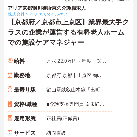
アリア京都鴨川御所東の介護職求人
株式会社ベネッセスタイルケア
【京都府／京都市上京区】業界最大手ク
ラスの企業が運営する有料老人ホーム
での施設ケアマネジャー
給料
月収 22.0万円～程度 ※諸手当含む
勤務地
京都府 京都市上京区 御車道通清和院口上る東側梶井町457-1
最寄り駅
叡山電鉄叡山本線「出町柳駅」徒歩8分
資格/職種
■介護支援専門員 ※未経験・ブランクもOK
雇用形態
正社員(正職員)
サービス
訪問看護