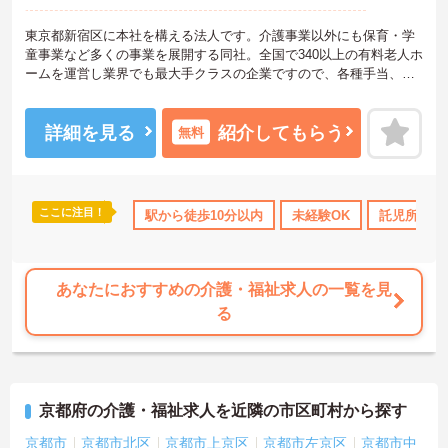
東京都新宿区に本社を構える法人です。介護事業以外にも保育・学
童事業など多くの事業を展開する同社。全国で340以上の有料老人ホ
ームを運営し業界でも最大手クラスの企業ですので、各種手当、福
利厚生も充実しており、長く安心して働いていただける環境です。
研修制度や資格取得支援制度があり、教育制度も整っています！フ
レックス制勤務なので、公休や有休などお休みもしっかりとれ、メ
詳細を見る
紹介してもらう
無料
リハリのある勤務が可能です。ご興味ある方には、面接対策ポイン
トなど、さらに詳細をお話しいたしますのでお気軽にご相談くださ
い！
ここに注目！
駅から徒歩10分以内
未経験OK
託児所・育
あなたにおすすめの介護・福祉求人の一覧を見
る
京都府の介護・福祉求人を近隣の市区町村から探す
京都市
京都市北区
京都市上京区
京都市左京区
京都市中