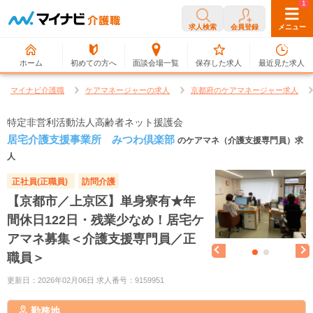
0
1
求人検索
会員登録
メニュー
ホーム
初めての方へ
面談会場一覧
保存した求人
最近見た求人
マイナビ介護職
ケアマネージャーの求人
京都府のケアマネージャー求人
特定非営利活動法人高齢者ネット援護会
居宅介護支援事業所 みつわ倶楽部
のケアマネ（介護支援専門員）求
人
正社員(正職員)
訪問介護
【京都市／上京区】単身寮有★年
間休日122日・残業少なめ！居宅ケ
アマネ募集＜介護支援専門員／正
職員＞
更新日：2026年02月06日 求人番号：9159951
勤務地