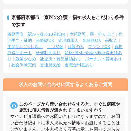
京都府京都市上京区の介護・福祉求人をこだわり条件
で探す
夜勤専従
駅から徒歩10分以内
車通勤可
寮・借り上げ
住
宅手当・補助
未経験OK
管理職求人
無資格OK
高収入
年間休日110日以上
土日祝休
日勤のみ
ブランクOK
資格
取得サポート
研修制度あり
産休･育休･介護休暇取得実績あ
り
残業少なめ
託児所・育児補助あり
ボーナス・賞与あり
社会保険完備
交通費支給
退職金制度あり
求人のお問い合わせに関するよくあるご質問
このページから問い合わせをすると、すぐに病院や
施設に個人情報が渡されてしまいますか？
マイナビ介護職へのお問い合わせになりますので、お問
い合わせ後すぐに求人掲載元へ情報をお渡しすることは
ございません。ご本人様より応募の意志を伺ってから改