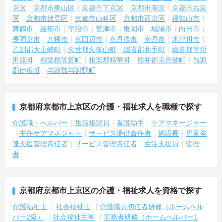
京区
京都市東山区
京都市下京区
京都市南区
京都市右京
区
京都市伏見区
京都市山科区
京都市西京区
福知山市
舞鶴市
綾部市
宇治市
宮津市
亀岡市
城陽市
向日市
長岡京市
八幡市
京田辺市
京丹後市
南丹市
木津川市
乙訓郡大山崎町
久世郡久御山町
綴喜郡井手町
綴喜郡宇治
田原町
相楽郡笠置町
相楽郡精華町
船井郡京丹波町
与謝
郡伊根町
与謝郡与謝野町
京都府京都市上京区の介護・福祉求人を職種で探す
介護職・ヘルパー
生活相談員
看護助手
ケアマネージャー
主任ケアマネジャー
サービス提供責任者
施設長
児童発
達支援管理責任者
サービス管理責任者
生活支援員
管理
者
京都府京都市上京区の介護・福祉求人を資格で探す
介護福祉士
社会福祉士
介護職員初任者研修（ホームヘル
パー2級）
社会福祉主事
実務者研修（ホームヘルパー1