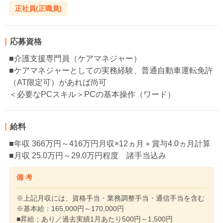
正社員(正職員)
応募資格
■介護支援専門員（ケアマネジャー）
■ケアマネジャーとしての実務経験、普通自動車運転免許
（AT限定可）があれば尚可
＜必要なPCスキル＞PCの基本操作（ワード）
給料
■年収 366万円～416万円月収×12ヵ月＋賞与4.0ヵ月計算
■月収 25.0万円～29.0万円程度 諸手当込み
備 考
※上記月収には、資格手当・業務調整手当・通信手当を含む
※基本給：165,000円～170,000円
■昇給：あり／過去実績1月あたり500円～1,500円