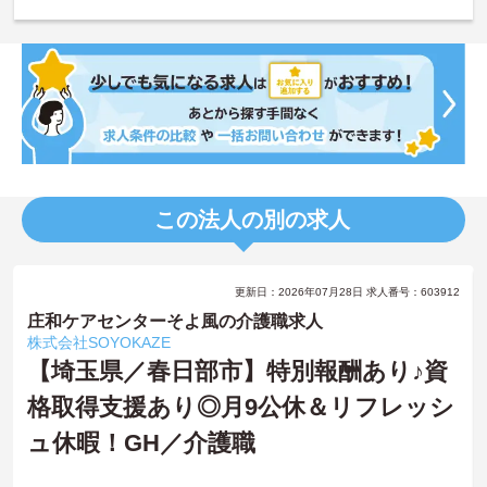
この法人の別の求人
更新日：2026年07月28日 求人番号：603912
庄和ケアセンターそよ風の介護職求人
株式会社SOYOKAZE
【埼玉県／春日部市】特別報酬あり♪資
格取得支援あり◎月9公休＆リフレッシ
ュ休暇！GH／介護職