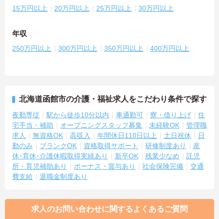
15万円以上
20万円以上
25万円以上
30万円以上
年収
250万円以上
300万円以上
350万円以上
400万円以上
北海道函館市の介護・福祉求人をこだわり条件で探す
夜勤専従
駅から徒歩10分以内
車通勤可
寮・借り上げ
住
宅手当・補助
オープニングスタッフ募集
未経験OK
管理職
求人
無資格OK
高収入
年間休日110日以上
土日祝休
日
勤のみ
ブランクOK
資格取得サポート
研修制度あり
産
休･育休･介護休暇取得実績あり
新卒OK
残業少なめ
託児
所・育児補助あり
ボーナス・賞与あり
社会保険完備
交通
費支給
退職金制度あり
求人のお問い合わせに関するよくあるご質問