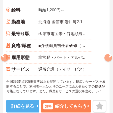
・月平均残業時間が少なく、年間17日のリフレッシュ休暇も取得で
きる環境で、心身のゆとりを維持できます。
給料
時給1,200円～
【手厚い資格取得支援や継続雇用制度で、将来の安心感が得られま
勤務地
北海道 函館市 湯川町2-14-22
す】
・勤務時間内で受講可能な資格取得サポートが整備されているた
最寄り駅
め、働きながら着実に認知症ケアの専門性を磨けます。
函館市電宝来・谷地頭線「湯の川駅」徒歩5分
・65歳の定年後も70歳まで勤務可能な再雇用制度が設けられてお
り、一つの職場で安定して長く活躍し続けることが可能です。
資格/職種
■介護職員初任者研修（ヘルパー2級）以上
雇用形態
非常勤・パート・アルバイト
サービス
通所介護（デイサービス）
全国359拠点705事業所以上を展開しています。幅広いサービスを展
開することで、利用者一人ひとりのニーズに合わせたケアの提供が
可能となっています。また、職員もサービスの選択を含め、ライフ
スタイルに合わせた働き方の選択肢が多くあります。入社時研修は
もちろん、サービス・職種ごとに研修カリキュラムが整っており学
び成長できる環境です。
詳細を見る
紹介してもらう
無料
ご興味のある方は面接対策ポイントなどお話致しますのでお気軽に