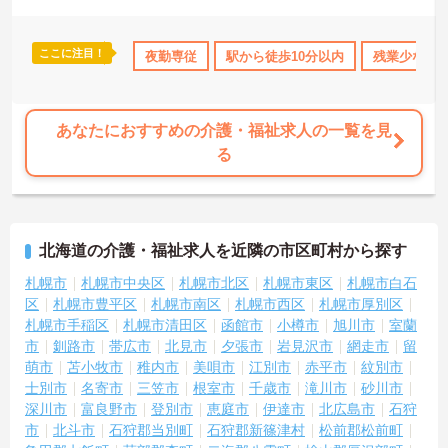
お問い合わせください。
ここに注目！
得サポート
研修制度あり
夜勤専従
産休･育休･介護休暇取得実績あり
駅から徒歩10分以内
残業少なめ
交通
あなたにおすすめの介護・福祉求人の一覧を見
る
北海道の介護・福祉求人を近隣の市区町村から探す
札幌市
札幌市中央区
札幌市北区
札幌市東区
札幌市白石
区
札幌市豊平区
札幌市南区
札幌市西区
札幌市厚別区
札幌市手稲区
札幌市清田区
函館市
小樽市
旭川市
室蘭
市
釧路市
帯広市
北見市
夕張市
岩見沢市
網走市
留
萌市
苫小牧市
稚内市
美唄市
江別市
赤平市
紋別市
士別市
名寄市
三笠市
根室市
千歳市
滝川市
砂川市
深川市
富良野市
登別市
恵庭市
伊達市
北広島市
石狩
市
北斗市
石狩郡当別町
石狩郡新篠津村
松前郡松前町