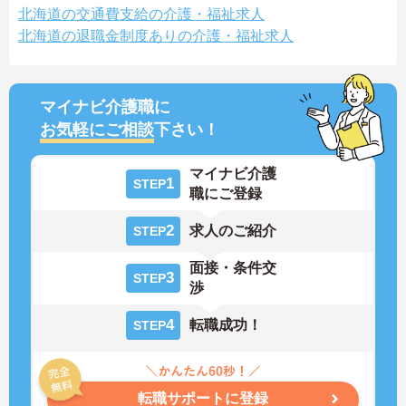
北海道の交通費支給の介護・福祉求人
北海道の退職金制度ありの介護・福祉求人
マイナビ介護職に
お気軽にご相談
下さい！
マイナビ介護
1
STEP
職にご登録
2
求人のご紹介
STEP
面接・条件交
3
STEP
渉
4
転職成功！
STEP
転職サポートに登録