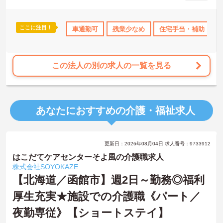
身の個性を大切にしながら自分らしいスタイルで働くことができま
す。認知症ケアの専門性を高めたい方にも最適な環境であり、手厚
い研修体制を通じて働きながらスキルアップを目指すことも可能で
ここに注目！
宅手当・補助
日勤のみ
車通勤可
年間休日110日以上
残業少なめ
住宅手当・補助
ブランクOK
ボ
す。年間17日のリフレッシュ休暇や定年後の再雇用制度など、長期
的にキャリアを描ける福利厚生も大きな魅力です。
★おすすめPOINT★
この法人の別の求人の一覧を見る
【チーム全体で情報を共有し、一人で抱え込まずに働ける環境で
す】
・毎朝スタッフ全員で情報共有のミーティングを実施しているた
め、お客様の変化や業務連絡を細やかに把握できます。
あなたにおすすめの介護・福祉求人
・困った時もすぐに相談してフォローし合える体制が整っているの
で、安心して業務に取り組むことが期待できます。
【独自の特別報酬制度により、確かな収入アップが見込めます】
更新日：2026年08月04日 求人番号：9733912
・賞与年2回に加え、施設運営への貢献やチームワークを評価する特
別報酬が支給される仕組みがあります。
はこだてケアセンターそよ風の介護職求人
・目に見える形で日々の努力がしっかりと還元されることで、高い
株式会社SOYOKAZE
モチベーションを保ちながら将来的な昇給を目指せます。
【北海道／函館市】週2日～勤務◎福利
厚生充実★施設での介護職《パート／
【自分らしいスタイルを大切にしながら、無理のないペースで働け
ます】
夜勤専従》【ショートステイ】
・清潔感と節度があれば髪色やネイルなどの制限がないため、ご自
身の個性を尊重した働き方を叶えられます。