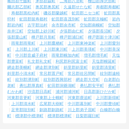
亀田郡七飯町
茅部郡森町
二海郡八雲町
檜山郡厚沢部町
爾志郡乙部町
奥尻郡奥尻町
久遠郡せたな町
寿都郡寿都町
寿都郡黒松内町
磯谷郡蘭越町
虻田郡ニセコ町
虻田郡真
狩村
虻田郡留寿都村
虻田郡喜茂別町
虻田郡京極町
岩内
郡岩内町
古宇郡泊村
余市郡余市町
空知郡南幌町
空知郡
奈井江町
空知郡上砂川町
夕張郡由仁町
夕張郡長沼町
夕
張郡栗山町
樺戸郡月形町
樺戸郡浦臼町
樺戸郡新十津川町
雨竜郡雨竜町
上川郡鷹栖町
上川郡東神楽町
上川郡愛別
町
上川郡上川町
上川郡東川町
上川郡美瑛町
中川郡美深
町
中川郡音威子府村
雨竜郡幌加内町
増毛郡増毛町
天塩
郡豊富町
礼文郡礼文町
利尻郡利尻富士町
天塩郡幌延町
網走郡美幌町
網走郡津別町
斜里郡斜里町
斜里郡清里町
斜里郡小清水町
常呂郡置戸町
常呂郡佐呂間町
紋別郡遠軽
町
紋別郡湧別町
紋別郡西興部村
網走郡大空町
白老郡白
老町
勇払郡厚真町
虻田郡洞爺湖町
勇払郡安平町
勇払郡
むかわ町
沙流郡日高町
浦河郡浦河町
日高郡新ひだか町
河東郡音更町
河東郡上士幌町
河東郡鹿追町
上川郡新得町
上川郡清水町
広尾郡大樹町
中川郡幕別町
中川郡豊頃町
足寄郡陸別町
釧路郡釧路町
川上郡弟子屈町
白糠郡白糠
町
標津郡中標津町
標津郡標津町
目梨郡羅臼町