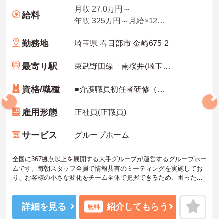
月収 27.0万円～
給料
年収 325万円～月給×12ヶ月
勤務地
埼玉県 春日部市 金崎675-2
最寄り駅
東武野田線「南桜井(埼玉)駅」徒歩15分
資格/職種
■介護職員初任者研修（ヘルパー2級）以上 いずれか必須
雇用形態
正社員(正職員)
サービス
グループホーム
全国に367拠点以上を展開する大手グループが運営するグループホー
ムです。毎朝スタッフ全員で情報共有のミーティングを実施してお
り、お客様の小さな変化をチーム全体で把握できるため、困った時
もすぐに相談できる安心の体制が整っています。待遇面では、賞与
年2回に加え、日々の努力や売上への寄与を評価する特別報酬が支給
されるため、高いモチベーションを保ちながら勤務できる環境で
詳細を見る
紹介してもらう
無料
す。さらに、清潔感があれば髪色やネイルなどの規定がなく、ご自