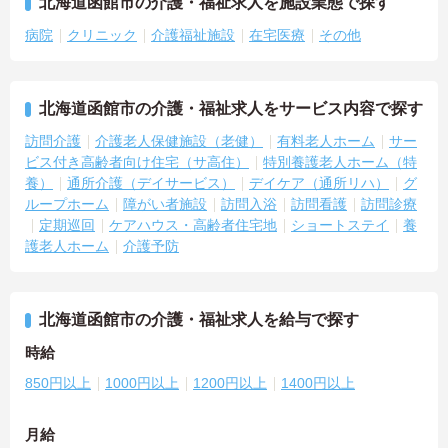
北海道函館市の介護・福祉求人を施設業態で探す
病院
クリニック
介護福祉施設
在宅医療
その他
北海道函館市の介護・福祉求人をサービス内容で探す
訪問介護
介護老人保健施設（老健）
有料老人ホーム
サー
ビス付き高齢者向け住宅（サ高住）
特別養護老人ホーム（特
養）
通所介護（デイサービス）
デイケア（通所リハ）
グ
ループホーム
障がい者施設
訪問入浴
訪問看護
訪問診療
定期巡回
ケアハウス・高齢者住宅地
ショートステイ
養
護老人ホーム
介護予防
北海道函館市の介護・福祉求人を給与で探す
時給
850円以上
1000円以上
1200円以上
1400円以上
月給