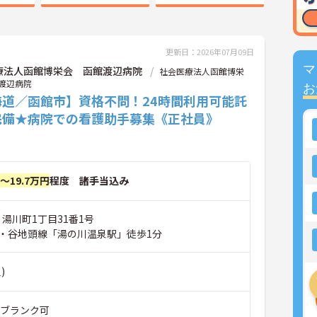
更新日：2026年07月09日
マ
療法人函館博栄会 函館渡辺病院
社会医療法人函館博栄
渡辺病院
お
海道／函館市】資格不問！24時間利用可能託
完備★病院での看護助手募集《正社員》
円～19.7万円
程度 諸手当込み
 湯川町1丁目31番1号
・谷地頭線「湯の川温泉駅」徒歩1分
)
※ブランク可