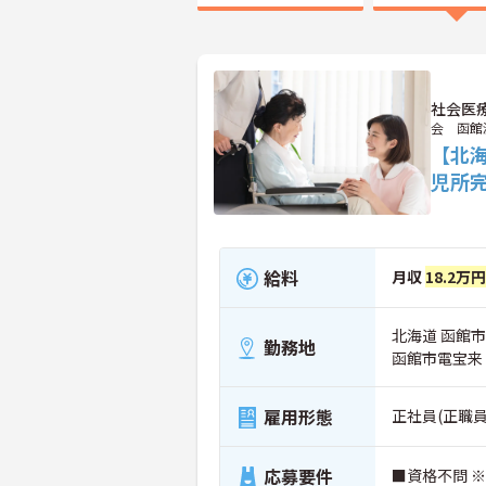
社会医
会 函館
【北
児所
給料
月収
18.2万
北海道 函館市
勤務地
函館市電宝来
雇用形態
正社員(正職員
応募要件
■資格不問 