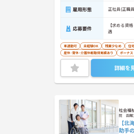
雇用形態
正社員(正職員
【求める資格
応募要件
遇
車通勤可
未経験OK
残業少なめ
住
産休･育休･介護休暇取得実績あり
ボーナス
詳細を
社会福
院 函館
【北
助手