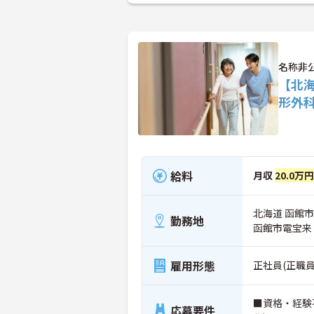
名称非
【北
形外
給料
月収
20.0万円
北海道 函館市
勤務地
函館市電宝来
雇用形態
正社員(正職員
■資格・経験
応募要件