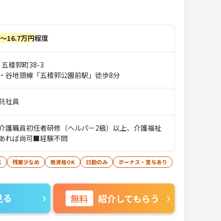
円～16.7万円
程度
 五稜郭町38-3
・谷地頭線「五稜郭公園前駅」徒歩8分
託社員
介護職員初任者研修（ヘルパー2級）以上、介護福祉
あれば尚可■経験不問
K
残業少なめ
無資格OK
日勤のみ
ボーナス・賞与あり
見る
無料
紹介してもらう