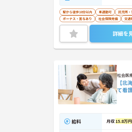
駅から徒歩10分以内
車通勤可
託児所・
ボーナス・賞与あり
社会保険完備
交通
詳細を
社会医
【北
て看
給料
月収
15.8万円