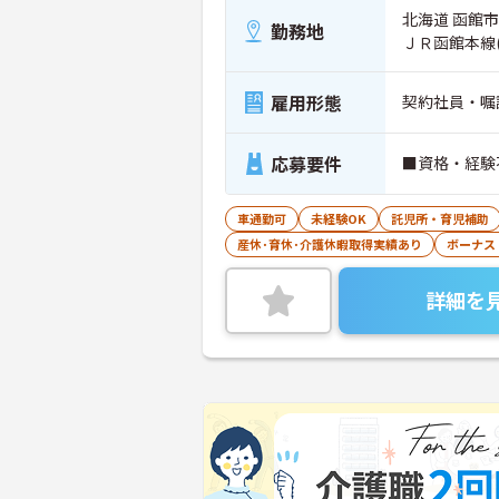
北海道 函館市
勤務地
ＪＲ函館本線
雇用形態
契約社員・嘱
応募要件
■資格・経験
車通勤可
未経験OK
託児所・育児補助
産休･育休･介護休暇取得実績あり
ボーナス
詳細を