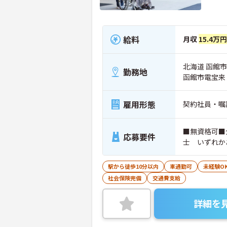
給料
月収
15.4万
北海道 函館市
勤務地
函館市電宝来
雇用形態
契約社員・嘱
■無資格可■
応募要件
士 いずれか
駅から徒歩10分以内
車通勤可
未経験O
社会保険完備
交通費支給
詳細を