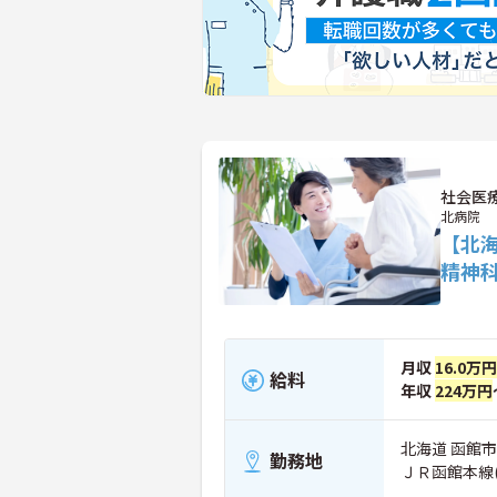
社会医
北病院
【北
精神
月収
16.0万
給料
年収
224万円
北海道 函館市
勤務地
ＪＲ函館本線