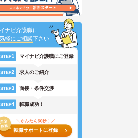
イナビ介護職に
気軽にご相談
下さい！
1
マイナビ介護職にご登録
STEP
2
求人のご紹介
STEP
3
面接・条件交渉
STEP
4
転職成功！
STEP
転職サポートに登録