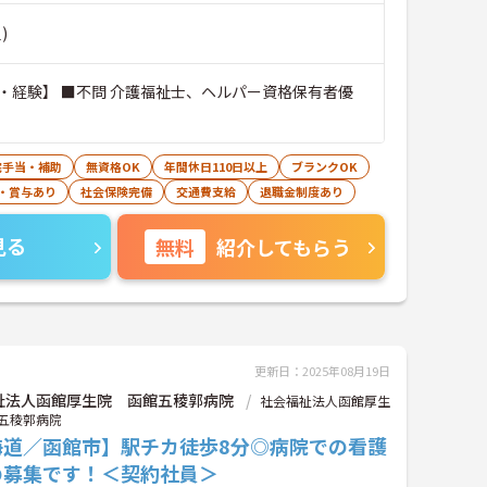
)
・経験】 ■不問 介護福祉士、ヘルパー資格保有者優
宅手当・補助
無資格OK
年間休日110日以上
ブランクOK
・賞与あり
社会保険完備
交通費支給
退職金制度あり
見る
無料
紹介してもらう
更新日：2025年08月19日
祉法人函館厚生院 函館五稜郭病院
社会福祉法人函館厚生
五稜郭病院
海道／函館市】駅チカ徒歩8分◎病院での看護
の募集です！＜契約社員＞