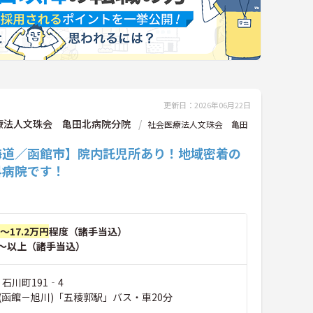
更新日：2026年06月22日
療法人文珠会 亀田北病院分院
社会医療法人文珠会 亀田
海道／函館市】院内託児所あり！地域密着の
科病院です！
円～17.2万円
程度（諸手当込）
～以上（諸手当込）
 石川町191‐4
(函館－旭川)「五稜郭駅」バス・車20分