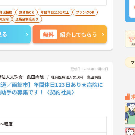
育児補助
無資格OK
年間休日110日以上
ブランクOK
費支給
退職金制度あり
見る
無料
紹介してもらう
更新日：2026年07月07日
療法人文珠会 亀田病院
社会医療法人文珠会 亀田病院
海道／函館市】年間休日123日あり★病院に
護助手の募集です！〈契約社員〉
～程度