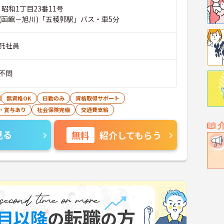
 昭和1丁目23番11号
(函館－旭川)「五稜郭駅」バス・車5分
託社員
不問
無資格OK
日勤のみ
資格取得サポート
・賞与あり
社会保険完備
交通費支給
見る
無料
紹介してもらう