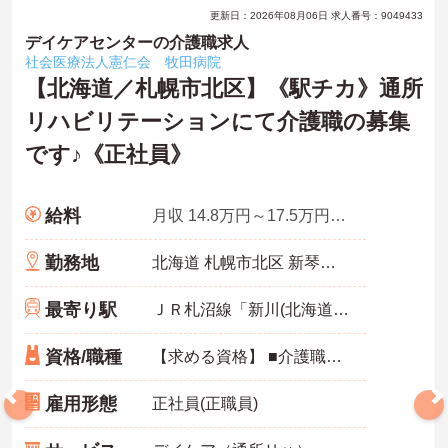
更新日：2026年08月06日 求人番号：9049433
デイケアセンターの介護職求人
社会医療法人憲仁会 牧田病院
【北海道／札幌市北区】《駅チカ》通所
リハビリテーションにて介護職の募集
です♪《正社員》
給料
月収 14.8万円～17.5万円程度 ※諸手当込み
勤務地
北海道 札幌市北区 新琴似1条2-6-25
最寄り駅
ＪＲ札沼線「新川(北海道)駅」徒歩9分
資格/職種
【求める資格】 ■介護職員初任者研修（ヘルパー2級）以上 ※無資格要相談
雇用形態
正社員(正職員)