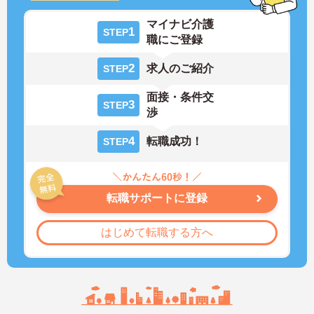
マイナビ介護
1
STEP
職にご登録
2
求人のご紹介
STEP
面接・条件交
3
STEP
渉
4
転職成功！
STEP
転職サポートに登録
はじめて転職する方へ