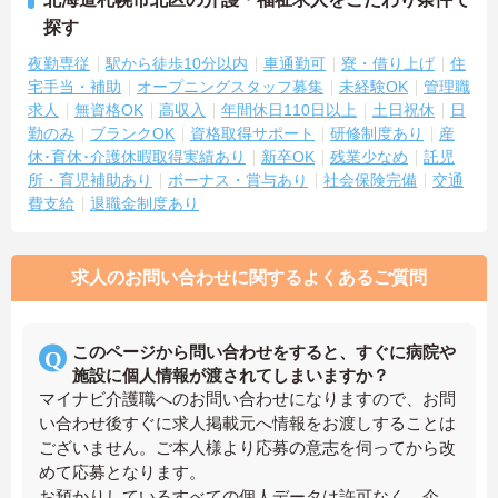
探す
夜勤専従
駅から徒歩10分以内
車通勤可
寮・借り上げ
住
宅手当・補助
オープニングスタッフ募集
未経験OK
管理職
求人
無資格OK
高収入
年間休日110日以上
土日祝休
日
勤のみ
ブランクOK
資格取得サポート
研修制度あり
産
休･育休･介護休暇取得実績あり
新卒OK
残業少なめ
託児
所・育児補助あり
ボーナス・賞与あり
社会保険完備
交通
費支給
退職金制度あり
求人のお問い合わせに関するよくあるご質問
このページから問い合わせをすると、すぐに病院や
施設に個人情報が渡されてしまいますか？
マイナビ介護職へのお問い合わせになりますので、お問
い合わせ後すぐに求人掲載元へ情報をお渡しすることは
ございません。ご本人様より応募の意志を伺ってから改
めて応募となります。
お預かりしているすべての個人データは許可なく、企