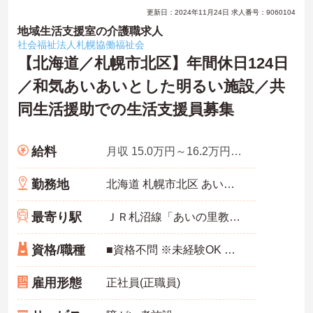
更新日：2024年11月24日 求人番号：9060104
地域生活支援室の介護職求人
社会福祉法人札幌協働福祉会
【北海道／札幌市北区】年間休日124日
／和気あいあいとした明るい施設／共
同生活援助での生活支援員募集
給料
月収 15.0万円～16.2万円程度 諸手当込み
勤務地
北海道 札幌市北区 あいの里4条5丁目9-1
最寄り駅
ＪＲ札沼線「あいの里教育大駅」徒歩15分
資格/職種
■資格不問 ※未経験OK ※介護職員初任者研修（ヘルパー2級）以上歓迎 ※要普通運転免許（ＡＴ可）
雇用形態
正社員(正職員)