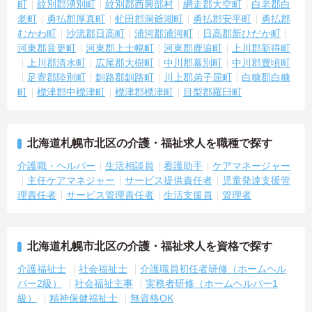
町
紋別郡湧別町
紋別郡西興部村
網走郡大空町
白老郡白
老町
勇払郡厚真町
虻田郡洞爺湖町
勇払郡安平町
勇払郡
むかわ町
沙流郡日高町
浦河郡浦河町
日高郡新ひだか町
河東郡音更町
河東郡上士幌町
河東郡鹿追町
上川郡新得町
上川郡清水町
広尾郡大樹町
中川郡幕別町
中川郡豊頃町
足寄郡陸別町
釧路郡釧路町
川上郡弟子屈町
白糠郡白糠
町
標津郡中標津町
標津郡標津町
目梨郡羅臼町
北海道札幌市北区の介護・福祉求人を職種で探す
介護職・ヘルパー
生活相談員
看護助手
ケアマネージャー
主任ケアマネジャー
サービス提供責任者
児童発達支援管
理責任者
サービス管理責任者
生活支援員
管理者
北海道札幌市北区の介護・福祉求人を資格で探す
介護福祉士
社会福祉士
介護職員初任者研修（ホームヘル
パー2級）
社会福祉主事
実務者研修（ホームヘルパー1
級）
精神保健福祉士
無資格OK