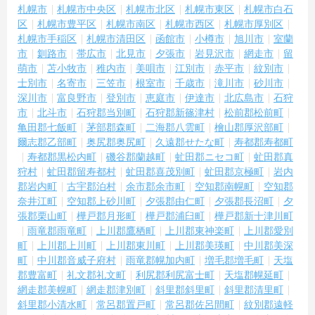
札幌市
札幌市中央区
札幌市北区
札幌市東区
札幌市白石
区
札幌市豊平区
札幌市南区
札幌市西区
札幌市厚別区
札幌市手稲区
札幌市清田区
函館市
小樽市
旭川市
室蘭
市
釧路市
帯広市
北見市
夕張市
岩見沢市
網走市
留
萌市
苫小牧市
稚内市
美唄市
江別市
赤平市
紋別市
士別市
名寄市
三笠市
根室市
千歳市
滝川市
砂川市
深川市
富良野市
登別市
恵庭市
伊達市
北広島市
石狩
市
北斗市
石狩郡当別町
石狩郡新篠津村
松前郡松前町
亀田郡七飯町
茅部郡森町
二海郡八雲町
檜山郡厚沢部町
爾志郡乙部町
奥尻郡奥尻町
久遠郡せたな町
寿都郡寿都町
寿都郡黒松内町
磯谷郡蘭越町
虻田郡ニセコ町
虻田郡真
狩村
虻田郡留寿都村
虻田郡喜茂別町
虻田郡京極町
岩内
郡岩内町
古宇郡泊村
余市郡余市町
空知郡南幌町
空知郡
奈井江町
空知郡上砂川町
夕張郡由仁町
夕張郡長沼町
夕
張郡栗山町
樺戸郡月形町
樺戸郡浦臼町
樺戸郡新十津川町
雨竜郡雨竜町
上川郡鷹栖町
上川郡東神楽町
上川郡愛別
町
上川郡上川町
上川郡東川町
上川郡美瑛町
中川郡美深
町
中川郡音威子府村
雨竜郡幌加内町
増毛郡増毛町
天塩
郡豊富町
礼文郡礼文町
利尻郡利尻富士町
天塩郡幌延町
網走郡美幌町
網走郡津別町
斜里郡斜里町
斜里郡清里町
斜里郡小清水町
常呂郡置戸町
常呂郡佐呂間町
紋別郡遠軽