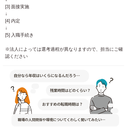
[3] 面接実施
↓
[4] 内定
↓
[5] 入職手続き
※法人によっては選考過程が異なりますので、担当にご確
認ください