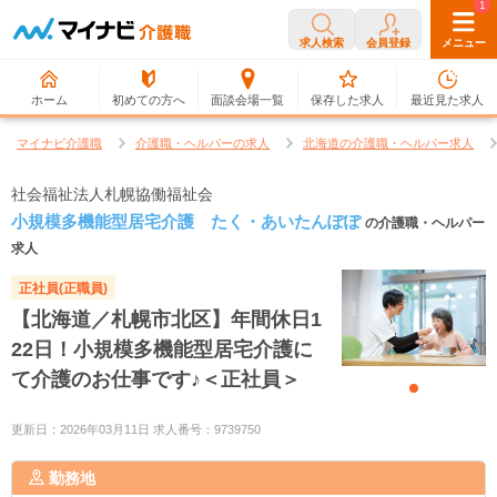
0
1
求人検索
会員登録
メニュー
ホーム
初めての方へ
面談会場一覧
保存した求人
最近見た求人
マイナビ介護職
介護職・ヘルパーの求人
北海道の介護職・ヘルパー求人
社会福祉法人札幌協働福祉会
小規模多機能型居宅介護 たく・あいたんぽぽ
の介護職・ヘルパー
求人
正社員(正職員)
【北海道／札幌市北区】年間休日1
22日！小規模多機能型居宅介護に
て介護のお仕事です♪＜正社員＞
更新日：2026年03月11日 求人番号：9739750
勤務地