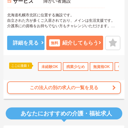
サービス
障がい者施設
北海道札幌市北区に位置する施設です。
自立された方が多くご入居されており、メインは生活支援です。
介護系にの資格をお持ちでない方もチャレンジいただけます。
ご興味ある方には、面接対策ポイントなど、さらに詳細をお話しい
たしますのでお気軽にご相談ください！
詳細を見る
紹介してもらう
無料
ここに注目！
未経験OK
残業少なめ
無資格OK
年間休
この法人の別の求人の一覧を見る
あなたにおすすめの介護・福祉求人