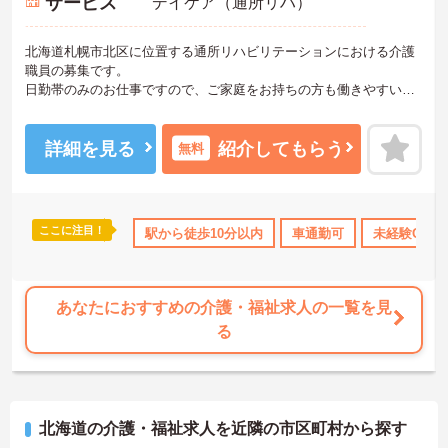
サービス
デイケア（通所リハ）
北海道札幌市北区に位置する通所リハビリテーションにおける介護
職員の募集です。
日勤帯のみのお仕事ですので、ご家庭をお持ちの方も働きやすい勤
務時間でオススメ◎
退職金制度やマイカー通勤可等、各種福利厚生も充実しております
ので長く安定した勤務が可能です。
詳細を見る
紹介してもらう
無料
ご興味ある方には、面接のポイントなど、さらに詳細をお話致しま
すのでお気軽にご相談ください。
ここに注目！
交通費支給
駅から徒歩10分以内
車通勤可
未経験OK
あなたにおすすめの介護・福祉求人の一覧を見
る
北海道の介護・福祉求人を近隣の市区町村から探す