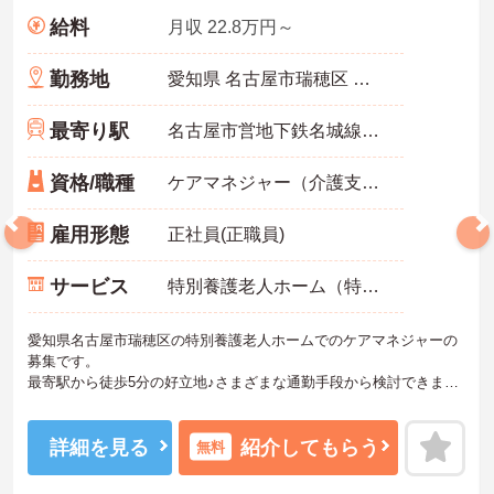
給料
月収 22.8万円～
勤務地
愛知県 名古屋市瑞穂区 神穂町5-10
最寄り駅
名古屋市営地下鉄名城線「堀田(名古屋市営)駅」徒歩5分
資格/職種
ケアマネジャー（介護支援専門員）必須 経験不問
雇用形態
正社員(正職員)
サービス
特別養護老人ホーム（特養）
愛知県名古屋市瑞穂区の特別養護老人ホームでのケアマネジャーの
募集です。
最寄駅から徒歩5分の好立地♪さまざまな通勤手段から検討できま
す！昇給・賞与ありのため、あなたの頑張りがしっかり評価されま
す。
ご興味のある方は、面接のポイントをお伝えしますのでお気軽にお
詳細を見る
紹介してもらう
無料
問い合せください。