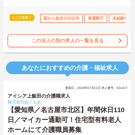
ここに注目！
日勤のみ
資格取得サポート
駅から徒歩10分以内
研修制度あり
車通勤可
産休･育休･介護休
未経験OK
この法人の別の求人の一覧を見る
あなたにおすすめの介護・福祉求人
更新日：2026年07月21日 求人番号：521417
アイシア上飯田の介護職求人
株式会社ぬくもあ
【愛知県／名古屋市北区】年間休日110
日／マイカー通勤可！住宅型有料老人
ホームにて介護職員募集