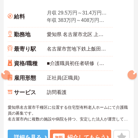
月収 29.5万円～31.4万円程度 諸手当込
給料
年収 383万円～408万円程度 諸手当込
勤務地
愛知県 名古屋市北区 上飯田南町3－15
最寄り駅
名古屋市営地下鉄上飯田線「上飯田駅」徒歩8分
資格/職種
■介護職員初任者研修（ヘルパー2級）以上
雇用形態
正社員(正職員)
サービス
訪問看護
愛知県名古屋市千種区に位置する住宅型有料老人ホームにて介護職
員の募集です。
名古屋市内に複数の施設や病院を持つ、安定した法人が運営してい
ます。
地域の医療機関と連携し、通院や入院など必要な医療を、利用者に
提供出来る体制が整っていますので、安心して介護のお仕事ができ
詳細を見る
紹介してもらう
無料