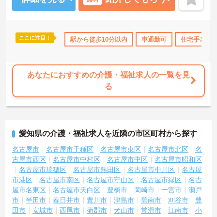
ます。
ぬくもあは介護業界ではめずらしく「ぬくもあカレッジ」という研
修専用の施設を作ってしまうほど人材育成やスキルアップに力を入
れています。
ここに注目！
K
無資格OK
資格取得サポート
駅から徒歩10分以内
研修制度あり
車通勤可
社会保険完備
住宅手当・
未経験者はもちろん、たとえば「経験者が復習しやすいように」だ
ったり、「ステップアップ用のレベル別研修」があったり。合計200
種類もの中から、あなたに合った研修を受けられるので、とにかく
自分の仕事に自信が持てるようになりますよ！
あなたにおすすめの介護・福祉求人の一覧を見
ぬくもあが利用者さんやそのご家族に選ばれる理由のひとつが、利
る
用者さんを最期までお世話する「看取り」に力を入れていること。
なので、もしあなたが「利用者さん一人一人と深く長く関わってい
たい」と思うタイプなら、ここはピッタリの環境ですよ！
おすすめポイントの1つ目は、人間関係がいいこと。2つ目は、利用
者さんとお話をする機会が多いこと。日常生活で関わる部分が多い
愛知県の介護・福祉求人を近隣の市区町村から探す
ので、やりがいにつながります。3つ目は、私生活と仕事の両立がし
やすいのが魅力です。
名古屋市
名古屋市千種区
名古屋市東区
名古屋市北区
名
古屋市西区
名古屋市中村区
名古屋市中区
名古屋市昭和区
名古屋市瑞穂区
名古屋市熱田区
名古屋市中川区
名古屋
市港区
名古屋市南区
名古屋市守山区
名古屋市緑区
名古
屋市名東区
名古屋市天白区
豊橋市
岡崎市
一宮市
瀬戸
市
半田市
春日井市
豊川市
津島市
碧南市
刈谷市
豊
田市
安城市
西尾市
蒲郡市
犬山市
常滑市
江南市
小