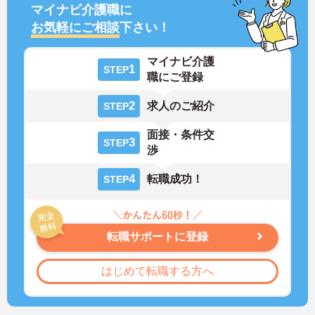
マイナビ介護職に
お気軽にご相談
下さい！
マイナビ介護
1
STEP
職にご登録
2
求人のご紹介
STEP
面接・条件交
3
STEP
渉
4
転職成功！
STEP
転職サポートに登録
はじめて転職する方へ