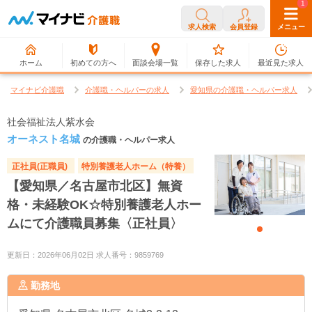
0
1
求人検索
会員登録
メニュー
ホーム
初めての方へ
面談会場一覧
保存した求人
最近見た求人
マイナビ介護職
介護職・ヘルパーの求人
愛知県の介護職・ヘルパー求人
社会福祉法人紫水会
オーネスト名城
の介護職・ヘルパー求人
正社員(正職員)
特別養護老人ホーム（特養）
【愛知県／名古屋市北区】無資
格・未経験OK☆特別養護老人ホー
ムにて介護職員募集〈正社員〉
更新日：2026年06月02日 求人番号：9859769
勤務地