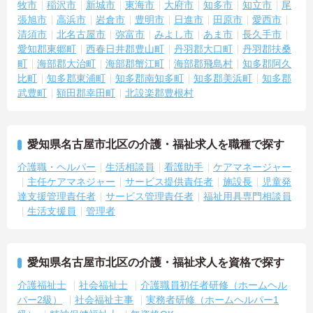
牧市
稲沢市
新城市
東海市
大府市
知多市
知立市
尾
張旭市
高浜市
岩倉市
豊明市
日進市
田原市
愛西市
清須市
北名古屋市
弥富市
みよし市
あま市
長久手市
愛知郡東郷町
西春日井郡豊山町
丹羽郡大口町
丹羽郡扶桑
町
海部郡大治町
海部郡蟹江町
海部郡飛島村
知多郡阿久
比町
知多郡東浦町
知多郡南知多町
知多郡美浜町
知多郡
武豊町
額田郡幸田町
北設楽郡豊根村
愛知県名古屋市北区の介護・福祉求人を職種で探す
介護職・ヘルパー
生活相談員
看護助手
ケアマネージャー
主任ケアマネジャー
サービス提供責任者
施設長
児童発
達支援管理責任者
サービス管理責任者
福祉用具専門相談員
生活支援員
管理者
愛知県名古屋市北区の介護・福祉求人を資格で探す
介護福祉士
社会福祉士
介護職員初任者研修（ホームヘル
パー2級）
社会福祉主事
実務者研修（ホームヘルパー1