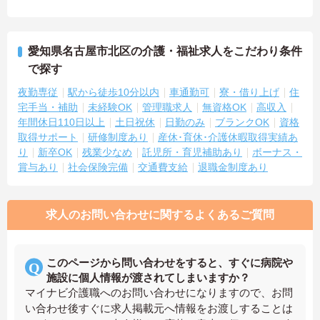
愛知県名古屋市北区の介護・福祉求人をこだわり条件
で探す
夜勤専従
駅から徒歩10分以内
車通勤可
寮・借り上げ
住
宅手当・補助
未経験OK
管理職求人
無資格OK
高収入
年間休日110日以上
土日祝休
日勤のみ
ブランクOK
資格
取得サポート
研修制度あり
産休･育休･介護休暇取得実績あ
り
新卒OK
残業少なめ
託児所・育児補助あり
ボーナス・
賞与あり
社会保険完備
交通費支給
退職金制度あり
求人のお問い合わせに関するよくあるご質問
このページから問い合わせをすると、すぐに病院や
施設に個人情報が渡されてしまいますか？
マイナビ介護職へのお問い合わせになりますので、お問
い合わせ後すぐに求人掲載元へ情報をお渡しすることは