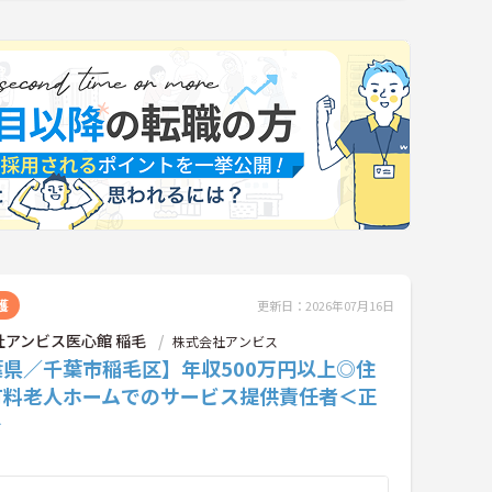
護
更新日：2026年07月16日
社アンビス医心館 稲毛
株式会社アンビス
葉県／千葉市稲毛区】年収500万円以上◎住
有料老人ホームでのサービス提供責任者＜正
＞