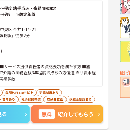
～程度 諸手当込・夜勤4回想定
～程度 ※想定年収
央区 今井1-14-21
蘇我駅」徒歩2分
)
 ■サービス提供責任者の資格要項を満たす方 ■施
で介護の実務経験3年程度お持ちの方優遇 ※サ責未経
実績多数
年間休日110日以上
研修制度あり
・賞与あり
社会保険完備
交通費支給
退職金制度あり
見る
無料
紹介してもらう