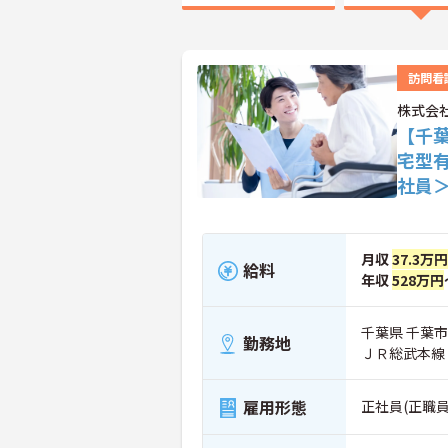
訪問看
株式会
【千
宅型
社員
月収
37.3万円
給料
年収
528万円
千葉県 千葉市
勤務地
ＪＲ総武本線
雇用形態
正社員(正職員