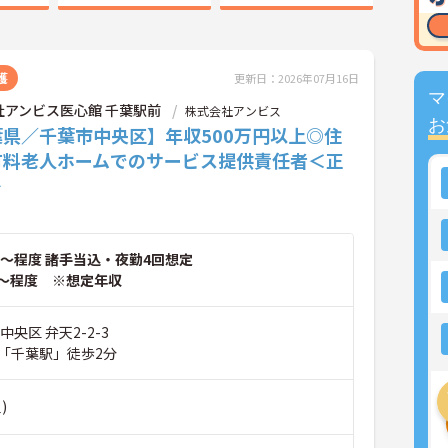
護
更新日：2026年07月16日
マ
社アンビス医心館 千葉駅前
株式会社アンビス
お
葉県／千葉市中央区】年収500万円以上◎住
有料老人ホームでのサービス提供責任者＜正
＞
～程度 諸手当込・夜勤4回想定
～程度 ※想定年収
中央区 弁天2-2-3
「千葉駅」徒歩2分
)