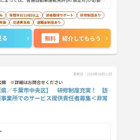
域によっては、普通自動車運転免許(AT限定可)が必要と
ります。
み
年間休日110日以上
資格取得サポート
研修制度あり
完備
交通費支給
退職金制度あり
見る
無料
紹介してもらう
更新日：2026年06月11日
公開 ※詳細はお問合せください
葉県／千葉市中央区】 研修制度充実！ 訪
護事業所でのサービス提供責任者募集＜非常
～