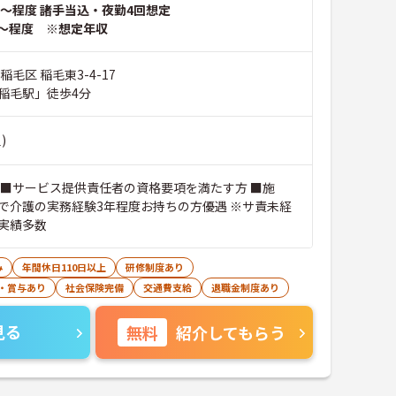
～程度 諸手当込・夜勤4回想定
～程度 ※想定年収
稲毛区 稲毛東3-4-17
稲毛駅」徒歩4分
)
 ■サービス提供責任者の資格要項を満たす方 ■施
で介護の実務経験3年程度お持ちの方優遇 ※サ責未経
実績多数
み
年間休日110日以上
研修制度あり
・賞与あり
社会保険完備
交通費支給
退職金制度あり
見る
無料
紹介してもらう