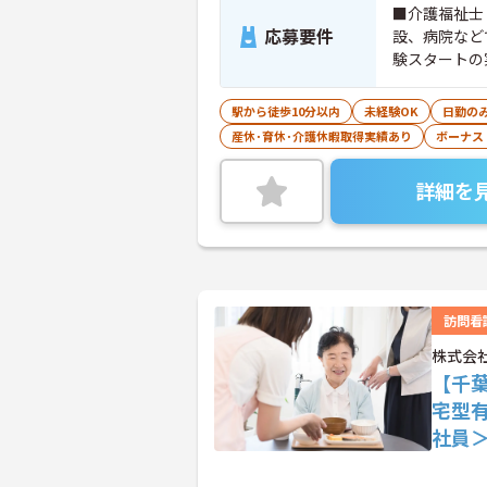
■介護福祉士
応募要件
設、病院など
験スタートの
駅から徒歩10分以内
未経験OK
日勤の
産休･育休･介護休暇取得実績あり
ボーナス
詳細を
訪問看
株式会
【千
宅型
社員