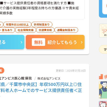
 ■サービス提供責任者の資格要項を満たす方 ■施
で介護の実務経験3年程度お持ちの方優遇 ※サ責未経
実績多数
み
年間休日110日以上
研修制度あり
・賞与あり
社会保険完備
交通費支給
退職金制度あり
見る
無料
紹介してもらう
護
更新日：2026年07月16日
社アンビス医心館 蘇我
株式会社アンビス
葉県／千葉市中央区】年収500万円以上◎住
有料老人ホームでのサービス提供責任者＜正
＞