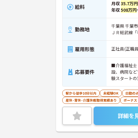
月収
35.7万円
給料
年収
508万円
千葉県 千葉市
勤務地
ＪＲ総武線「
雇用形態
正社員(正職員
■介護福祉士
応募要件
設、病院など
験スタートの
駅から徒歩10分以内
未経験OK
日勤の
産休･育休･介護休暇取得実績あり
ボーナス
詳細を