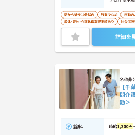
きる方 ※地
なる場合があ
駅から徒歩10分以内
残業少なめ
日勤の
産休･育休･介護休暇取得実績あり
社会保険
詳細を
名称非
【千
問介
勤＞
給料
時給
1,300円