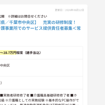
更新日：2026年06月12日
公開 ※詳細はお問合せください
葉県／千葉市中央区】 充実の研修制度！
介護事業所でのサービス提供責任者募集＜常
円～28.7万円
程度（諸手当込）
市中央区
)
 ■実務者研修修了者 ■介護職員基礎研修修了者 ■ホ
1級 ※介護職としての実務経験 ※基本的なPC操作がで