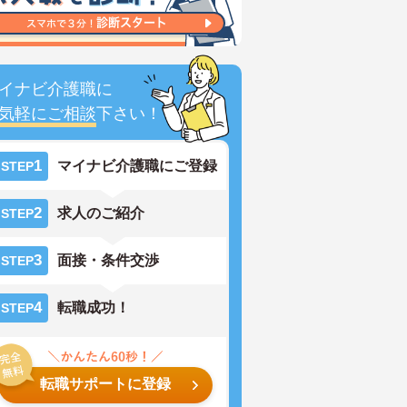
イナビ介護職に
気軽にご相談
下さい！
1
マイナビ介護職にご登録
STEP
2
求人のご紹介
STEP
3
面接・条件交渉
STEP
4
転職成功！
STEP
転職サポートに登録