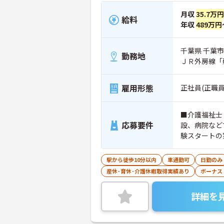
月収
35.7万円
給料
年収
489万円
千葉県 千葉市中
勤務地
ＪＲ外房線「
雇用形態
正社員(正職員
■介護福祉士
応募要件
設、病院など
験スタートの
駅から徒歩10分以内
車通勤可
日勤のみ
産休･育休･介護休暇取得実績あり
ボーナス
詳細を