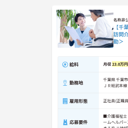
名称非
【千
訪問
勤＞
給料
月収
23.0万
千葉県 千葉
勤務地
ＪＲ総武本線
雇用形態
正社員(正職員
■介護福祉士
応募要件
ームヘルパー