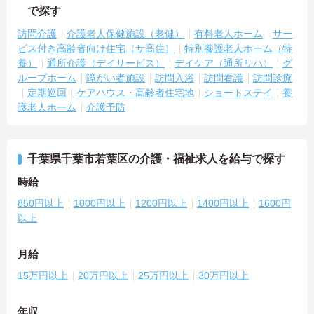
で探す
訪問介護
介護老人保健施設（老健）
有料老人ホーム
サー
ビス付き高齢者向け住宅（サ高住）
特別養護老人ホーム（特
養）
通所介護（デイサービス）
デイケア（通所リハ）
グ
ループホーム
障がい者施設
訪問入浴
訪問看護
訪問診療
定期巡回
ケアハウス・高齢者住宅地
ショートステイ
養
護老人ホーム
介護予防
千葉県千葉市若葉区の介護・福祉求人を給与で探す
時給
850円以上
1000円以上
1200円以上
1400円以上
1600円
以上
月給
15万円以上
20万円以上
25万円以上
30万円以上
年収