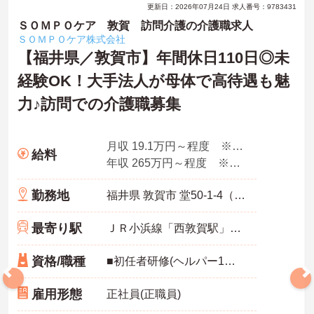
更新日：2026年07月24日 求人番号：9783431
ＳＯＭＰＯケア 敦賀 訪問介護の介護職求人
ＳＯＭＰＯケア株式会社
【福井県／敦賀市】年間休日110日◎未
経験OK！大手法人が母体で高待遇も魅
力♪訪問での介護職募集
月収 19.1万円～程度 ※諸手当込み
給料
年収 265万円～程度 ※想定年収
勤務地
福井県 敦賀市 堂50-1-4（長沢）日経ビル1F
最寄り駅
ＪＲ小浜線「西敦賀駅」バス・車4分
資格/職種
■初任者研修(ヘルパー1級・2級)以上の資格をお持ちの方 ■スマートフォン所持必須（業務に使用するため） ■普通運転免許必須（AT可） ※未経験可
雇用形態
正社員(正職員)