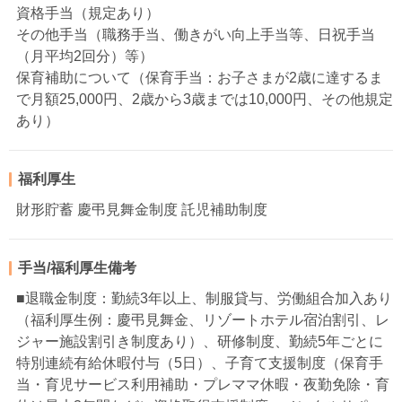
資格手当（規定あり）
その他手当（職務手当、働きがい向上手当等、日祝手当
（月平均2回分）等）
保育補助について（保育手当：お子さまが2歳に達するま
で月額25,000円、2歳から3歳までは10,000円、その他規定
あり）
福利厚生
財形貯蓄 慶弔見舞金制度 託児補助制度
手当/福利厚生備考
■退職金制度：勤続3年以上、制服貸与、労働組合加入あり
（福利厚生例：慶弔見舞金、リゾートホテル宿泊割引、レ
ジャー施設割引き制度あり）、研修制度、勤続5年ごとに
特別連続有給休暇付与（5日）、子育て支援制度（保育手
当・育児サービス利用補助・プレママ休暇・夜勤免除・育