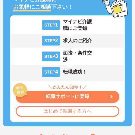
お気軽にご相談
下さい！
マイナビ介護
1
STEP
職にご登録
2
求人のご紹介
STEP
面接・条件交
3
STEP
渉
4
転職成功！
STEP
転職サポートに登録
はじめて転職する方へ