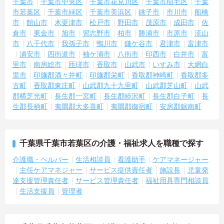
千葉市
千葉市中央区
千葉市花見川区
千葉市稲毛区
千葉
市若葉区
千葉市緑区
千葉市美浜区
銚子市
市川市
船橋
市
館山市
木更津市
松戸市
野田市
茂原市
成田市
佐
倉市
東金市
旭市
習志野市
柏市
勝浦市
市原市
流山
市
八千代市
我孫子市
鴨川市
鎌ケ谷市
君津市
富津市
浦安市
四街道市
袖ケ浦市
八街市
印西市
白井市
富
里市
南房総市
匝瑳市
香取市
山武市
いすみ市
大網白
里市
印旛郡酒々井町
印旛郡栄町
香取郡神崎町
香取郡多
古町
香取郡東庄町
山武郡九十九里町
山武郡芝山町
山武
郡横芝光町
長生郡一宮町
長生郡睦沢町
長生郡白子町
長
生郡長柄町
夷隅郡大多喜町
夷隅郡御宿町
安房郡鋸南町
千葉県千葉市若葉区の介護・福祉求人を職種で探す
介護職・ヘルパー
生活相談員
看護助手
ケアマネージャー
主任ケアマネジャー
サービス提供責任者
施設長
児童発
達支援管理責任者
サービス管理責任者
福祉用具専門相談員
生活支援員
管理者