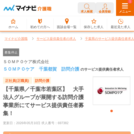
0
1
求人検索
会員登録
メニュー
ホーム
初めての方へ
面談会場一覧
保存した求人
最近見た求人
マイナビ介護職
サービス提供責任者の求人
千葉県のサービス提供責任者求
募集停止
ＳＯＭＰＯケア株式会社
ＳＯＭＰＯケア 千葉都賀 訪問介護
のサービス提供責任者求人
正社員(正職員)
訪問介護
【千葉県／千葉市若葉区】 大手
法人グループが展開する訪問介護
事業所にてサービス提供責任者募
集！
更新日：2026年05月10日 求人番号：697382