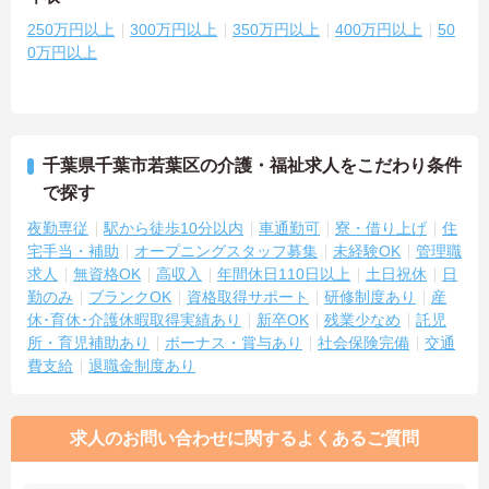
250万円以上
300万円以上
350万円以上
400万円以上
50
0万円以上
千葉県千葉市若葉区の介護・福祉求人をこだわり条件
で探す
夜勤専従
駅から徒歩10分以内
車通勤可
寮・借り上げ
住
宅手当・補助
オープニングスタッフ募集
未経験OK
管理職
求人
無資格OK
高収入
年間休日110日以上
土日祝休
日
勤のみ
ブランクOK
資格取得サポート
研修制度あり
産
休･育休･介護休暇取得実績あり
新卒OK
残業少なめ
託児
所・育児補助あり
ボーナス・賞与あり
社会保険完備
交通
費支給
退職金制度あり
求人のお問い合わせに関するよくあるご質問