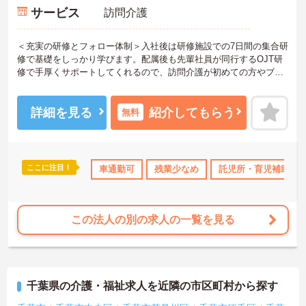
サービス
訪問介護
＜充実の研修とフォロー体制＞入社後は研修施設での7日間の集合研
修で基礎をしっかり学びます。配属後も先輩社員が同行するOJT研
修で手厚くサポートしてくれるので、訪問介護が初めての方やブラ
ンクがある方も安心してスタートできます。定期的なフォローアッ
プ研修もあり、日々の業務で生まれた不安や悩みを解消しながら、
着実に成長していける職場です。
詳細を見る
紹介してもらう
無料
＜幅広い世代が在籍♪＞若手から60代のベテランまで、幅広い年齢層
のスタッフが活躍しています。世代を超えて協力し合う風土があ
り、困ったときには相談しやすい環境です。また、月8～10日の休日
や年間公休110日に加え、有給休暇も取得しやすい体制が整ってお
ここに注目！
ランクOK
資格取得サポート
車通勤可
研修制度あり
残業少なめ
託児所・育児補助
産休･育休･介護休暇
り、プライベートも大切にしながらメリハリをつけて働けます。
この法人の別の求人の一覧を見る
千葉県の介護・福祉求人を近隣の市区町村から探す