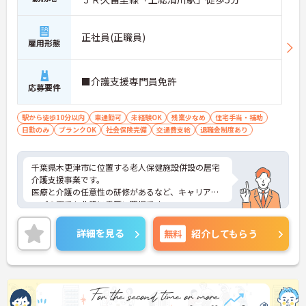
正社員(正職員)
雇用形態
■介護支援専門員免許
応募要件
駅から徒歩10分以内
車通勤可
未経験OK
残業少なめ
住宅手当・補助
日勤のみ
ブランクOK
社会保険完備
交通費支給
退職金制度あり
千葉県木更津市に位置する老人保健施設併設の居宅
介護支援事業です。
医療と介護の任意性の研修があるなど、キャリアア
ップの面でも非常に手厚い職場です。
また、法人内でデイケアを運営していたり、姉妹法
人で特養を経営していたりで、キャリアチェンジの
詳細を見る
無料
紹介してもらう
選択肢も幅広い職場となっております。
社員旅行や法人内イベントも開催しているため、ス
タッフの仲も良く、アットホームな雰囲気が自慢で
す。その結果、離職率が低く、産休・育休から復職
される職員さんも多いです。
ご興味ある方には、面接対策ポイントなど、詳細を