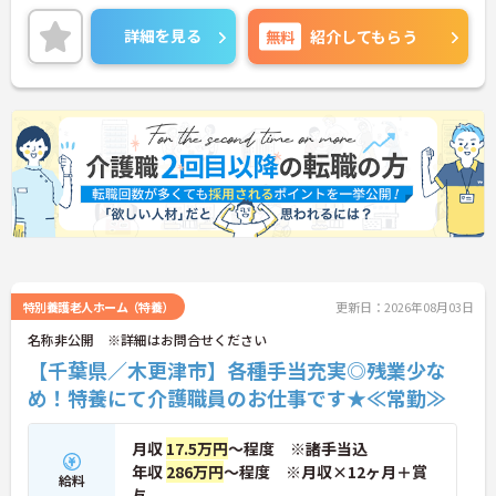
育児・介護休業や看護休暇取得実績があり、ライフ
スタイルが変わっても安心な制度が整っております
詳細を見る
無料
紹介してもらう
♪
ご興味のある方は、面接のポイントをお伝えします
のでご連絡ください！
特別養護老人ホーム（特養）
更新日：2026年08月03日
名称非公開 ※詳細はお問合せください
【千葉県／木更津市】各種手当充実◎残業少な
め！特養にて介護職員のお仕事です★≪常勤≫
月収
17.5万円
～程度 ※諸手当込
年収
286万円
～程度 ※月収×12ヶ月＋賞
給料
与