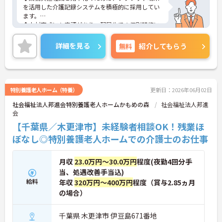
を活用した介護記録システムを積極的に採用してい
ます。
◆人材育成にも定評があり、配属先での個別研修に
加え、本部主導の集合研修やeラーニングシステムな
ど、未経験からでも着実にスキルアップできる教育
詳細を見る
無料
紹介してもらう
体制が整っています
◆育児・介護支援制度も充実しており、育児休暇取
得推進や、学習・健康・食事などに使える独自の福
利厚生ポイント付与など、職員の生活全般を支える
手厚い福利厚生制度を用意しています。
特別養護老人ホーム（特養）
更新日：2026年06月02日
社会福祉法人邦進会特別養護老人ホームかもめの森
社会福祉法人邦進
会
【千葉県／木更津市】未経験者相談OK！残業ほ
ぼなし◎特別養護老人ホームでの介護士のお仕事
月収
23.0万円～30.0万円
程度(夜勤4回分手
当、処遇改善手当込)
給料
年収
320万円～400万円
程度（賞与2.85ヵ月
の場合）
千葉県 木更津市 伊豆島671番地