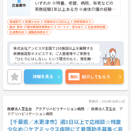
いずれか ※特養、老健、病院、有老などの
応募要件
実務経験1年以上ある方 ※身体介護の経験年
以上ある方、機械浴の使用の経験のある方
歓迎
車通勤可
残業少なめ
年間休日110日以上
研修制度あり
産休･育休･介護休暇取得実績あり
ボーナス・賞与あり
社会保険完備
交通費支給
退職金制度あり
株式会社アンビスが全国で100施設以上を展開する
医療施設型ホスピスです。ご入居者様やご家族を
「ひとりにはしない」という理念のもと、慢性期や
終末期にあり医療依存度の高い方を受け入れ、地域
医療を支える社会的意義の高い事業を推進していま
す。現場には看護師が24時間常駐しています。急変
詳細を見る
無料
紹介してもらう
時の対応や医療行為は看護師が担当するため、初任
者研修や実務者研修の方も食事介助や入浴介助など
の生活を支えるケアに専念できる環境です。多職種
で情報を共有し、一人で判断を抱え込まないチーム
連携の体制がしっかりと整っています。働き方の面
更新日：2026年06月11日
では、夜勤明けの翌日が原則として公休となるほ
医療法人互生会 アクアリハビリテーション病院
医療法人互生会 ア
か、月平均の残業時間も5時間から7時間程度とかな
クアリハビリテーション病院
り少なめです。常勤スタッフの比率が90パーセント
【千葉県／木更津市】週3日以上で応相談☆残業
を超えているため急な勤務変更が発生しにくく、あ
らかじめ決められた訪問予定表に沿って規則正しく
少なめ◎ケアミックス病院にて看護助手募集＜非