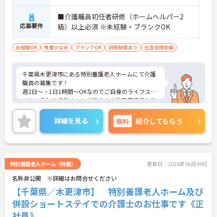
■介護職員初任者研修（ホームヘルパー2
応募要件
級）以上必須 ※未経験・ブランクOK
未経験OK
残業少なめ
ブランクOK
研修制度あり
社会保険完備
千葉県木更津市にある特別養護老人ホームにて介護
職員の募集です！
週2日～・1日1時間～OKなのでご自身のライフスタ
イルに合わせて働くことができます◎医療連携あり
で安心スタートできる特養のお仕事です☆
ご興味のある方には、面接対策ポイントなど、さら
詳細を見る
無料
紹介してもらう
に詳細をお話しいたしますのでお気軽にご相談くだ
さい！
特別養護老人ホーム（特養）
更新日：2026年06月09日
名称非公開 ※詳細はお問合せください
【千葉県／木更津市】 特別養護老人ホーム及び
併設ショートステイでの介護士のお仕事です《正
社員》