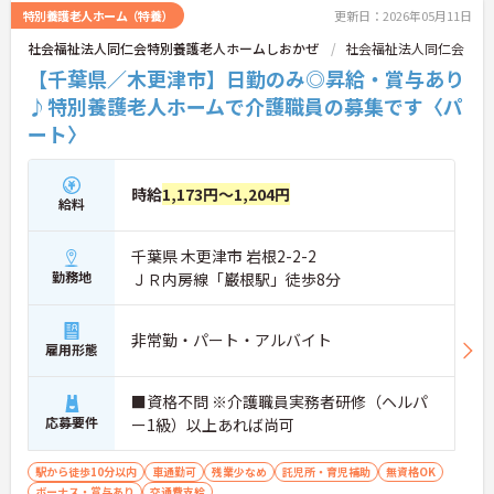
特別養護老人ホーム（特養）
更新日：2026年05月11日
社会福祉法人同仁会特別養護老人ホームしおかぜ
社会福祉法人同仁会
【千葉県／木更津市】日勤のみ◎昇給・賞与あり
♪特別養護老人ホームで介護職員の募集です〈パ
ート〉
時給
1,173円～1,204円
給料
千葉県 木更津市 岩根2-2-2
勤務地
ＪＲ内房線「巌根駅」徒歩8分
非常勤・パート・アルバイト
雇用形態
■資格不問 ※介護職員実務者研修（ヘルパ
応募要件
ー1級）以上あれば尚可
駅から徒歩10分以内
車通勤可
残業少なめ
託児所・育児補助
無資格OK
ボーナス・賞与あり
交通費支給