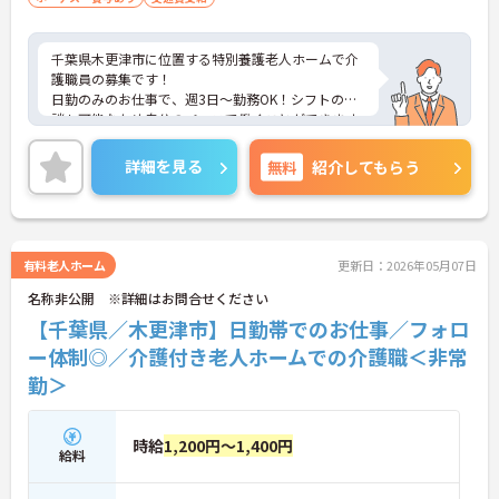
千葉県木更津市に位置する特別養護老人ホームで介
護職員の募集です！
日勤のみのお仕事で、週3日～勤務OK！シフトの相
談も可能なため自分のペースで働くことができます
◎最寄り駅から徒歩圏内のため通勤も楽々♪マイカ
ーでの通勤もOK！昇給や賞与制度があり、頑張りが
詳細を見る
無料
紹介してもらう
評価されてしっかりと還元されます。フォロー体制
もあり、経験に関わらず安心してスタートできま
す。
こちらの求人にご興味がございましたら面接のポイ
ントもお伝えしますので是非ご応募お待ちしており
有料老人ホーム
更新日：2026年05月07日
ます。
名称非公開 ※詳細はお問合せください
【千葉県／木更津市】日勤帯でのお仕事／フォロ
ー体制◎／介護付き老人ホームでの介護職＜非常
勤＞
時給
1,200円～1,400円
給料