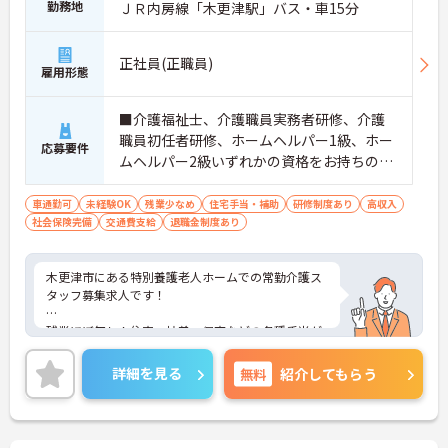
勤務地
ＪＲ内房線「木更津駅」バス・車15分
正社員(正職員)
雇用形態
■介護福祉士、介護職員実務者研修、介護
職員初任者研修、ホームヘルパー1級、ホー
応募要件
ムヘルパー2級いずれかの資格をお持ちの方
※経験者歓迎 ※未経験者相談可能
車通勤可
未経験OK
残業少なめ
住宅手当・補助
研修制度あり
高収入
社会保険完備
交通費支給
退職金制度あり
木更津市にある特別養護老人ホームでの常勤介護ス
タッフ募集求人です！
残業ほぼ無し！住宅・扶養・保育などの各種手当が
充実しており安心して長期での就業が可能です！
詳細を見る
無料
紹介してもらう
ご興味ある方には、面接のポイントなど、さらに詳
細をお話致しますのでお気軽にご相談ください。