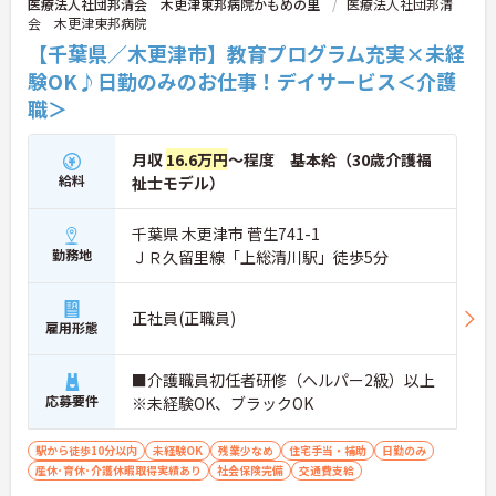
医療法人社団邦清会 木更津東邦病院かもめの里
医療法人社団邦清
会 木更津東邦病院
【千葉県／木更津市】教育プログラム充実×未経
験OK♪日勤のみのお仕事！デイサービス＜介護
職＞
月収
16.6万円
～程度 基本給（30歳介護福
給料
祉士モデル）
千葉県 木更津市 菅生741-1
勤務地
ＪＲ久留里線「上総清川駅」徒歩5分
正社員(正職員)
雇用形態
■介護職員初任者研修（ヘルパー2級）以上
応募要件
※未経験OK、ブラックOK
駅から徒歩10分以内
未経験OK
残業少なめ
住宅手当・補助
日勤のみ
産休･育休･介護休暇取得実績あり
社会保険完備
交通費支給