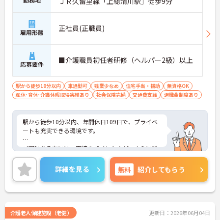
ＪＲ久留里線「上総清川駅」徒歩9分
正社員(正職員)
雇用形態
■介護職員初任者研修（ヘルパー2級）以上
応募要件
駅から徒歩10分以内
車通勤可
残業少なめ
住宅手当・補助
無資格OK
産休･育休･介護休暇取得実績あり
社会保険完備
交通費支給
退職金制度あり
駅から徒歩10分以内、年間休日109日で、プライベ
ートも充実できる環境です。
ご興味ある方には、面接のポイントなど、さらに詳
細をお話致しますのでお気軽にご相談ください。
詳細を見る
無料
紹介してもらう
介護老人保健施設（老健）
更新日：2026年06月04日