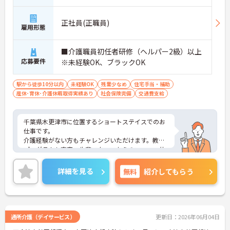
正社員(正職員)
雇用形態
■介護職員初任者研修（ヘルパー2級）以上
応募要件
※未経験OK、ブラックOK
駅から徒歩10分以内
未経験OK
残業少なめ
住宅手当・補助
産休･育休･介護休暇取得実績あり
社会保険完備
交通費支給
千葉県木更津市に位置するショートステイスでのお
仕事です。
介護経験がない方もチャレンジいただけます。教育
プログラムも充実、先輩スタッフからのフォロー体
制も抜群です。
日勤のみのお仕事ですので、ご家庭やプライベート
詳細を見る
無料
紹介してもらう
との両立もしやすいです。
ご興味のある方には、面接対策ポイントなど、さら
に詳細をお話しいたしますのでお気軽にご相談くだ
さい！
通所介護（デイサービス）
更新日：2026年06月04日