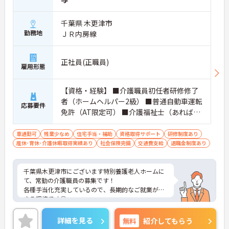
千葉県 木更津市
勤務地
ＪＲ内房線
正社員(正職員)
雇用形態
【資格・経験】 ■介護職員初任者研修修了
者（ホームヘルパー2級） ■普通自動車運転
応募要件
免許（AT限定可） ■介護福祉士（あれば尚
可） ■介護業務経験（あれば尚可）
車通勤可
残業少なめ
住宅手当・補助
資格取得サポート
研修制度あり
産休･育休･介護休暇取得実績あり
社会保険完備
交通費支給
退職金制度あり
千葉県木更津市にございます特別養護老人ホームに
て、常勤の介護職員の募集です！
各種手当化充実しているので、長期的なご就業がで
きる環境です◎
残業も少なめなので、お仕事終わりの時間も大切に
していただけます◎
詳細を見る
無料
紹介してもらう
ご興味がありましたら、詳細をお伝えしますので、