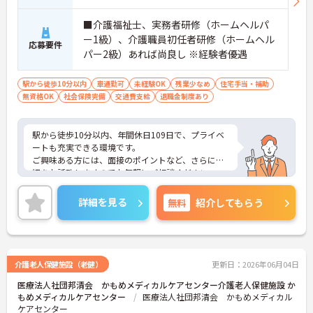
■介護福祉士、実務者研修（ホームヘルパ
ー1級）、介護職員初任者研修（ホームヘル
応募要件
パー2級）あれば尚良し ※経験者優遇
駅から徒歩10分以内
車通勤可
未経験OK
残業少なめ
住宅手当・補助
無資格OK
社会保険完備
交通費支給
退職金制度あり
駅から徒歩10分以内、年間休日109日で、プライベ
ートも充実できる環境です。
ご興味ある方には、面接のポイントなど、さらに詳
細をお話致しますのでお気軽にご相談ください。
詳細を見る
無料
紹介してもらう
介護老人保健施設（老健）
更新日：2026年06月04日
医療法人社団邦清会 かもめメディカルケアセンター介護老人保健施設 か
もめメディカルケアセンター
医療法人社団邦清会 かもめメディカル
ケアセンター