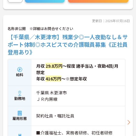
お気軽にお問い合わせください！
更新日：2026年07月16日
名称非公開 ※詳細はお問合せください
【千葉県／木更津市】残業少◎一人夜勤なし＆サ
ポート体制◎ホスピスでの介護職員募集《正社員
登用あり》
月収
29.8万円
～程度 諸手当込・夜勤4回/月
想定
給料
年収
416万円
～※想定年収
千葉県 木更津市
勤務地
ＪＲ内房線
契約社員・嘱託社員
雇用形態
■介護福祉士、実務者研修、初任者研修