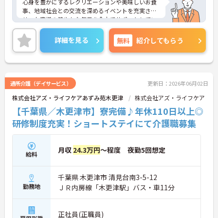
心身を豊かにするレクリエーションや美味しいお食
事、地域社会との交流を深めるイベントを充実さ
せ、お客様の健やかな毎日を全力でサポートしてい
ます。
「職員のはたらきやすい職場づくり」にも力をいれ
詳細を見る
無料
紹介してもらう
ており、ワークライフバランスを大切にしていま
す。社内外研修制度も充実しておりスキルアップも
目指せます。ご興味のある方は是非お気軽にお問い
合わせください。
通所介護（デイサービス）
更新日：2026年06月02日
株式会社アズ・ライフケアあずみ苑木更津
株式会社アズ・ライフケア
【千葉県／木更津市】寮完備♪年休110日以上◎
研修制度充実！ショートステイにて介護職募集
月収
24.3万円
～程度 夜勤5回想定
給料
千葉県 木更津市 清見台南3-5-12
勤務地
ＪＲ内房線「木更津駅」バス・車11分
正社員(正職員)