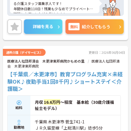
る介護スタッフ募集求人です！
年間休日数110日！残業も少なめでプライベートな
時間も大切にしながら働けます！
ご興味ある方には、面接のポイントなど、さらに詳
細をお話致しますのでお気軽にご相談ください。
詳細を見る
無料
紹介してもらう
通所介護（デイサービス）
更新日：2026年06月04日
医療法人社団邦清会 木更津東邦病院かもめの里
医療法人社団邦清
会 木更津東邦病院
【千葉県／木更津市】教育プログラム充実×未経
験OK♪夜勤手当1回8千円♪ショートステイ＜介
護職＞
月収
16.6万円
～程度 基本給（30歳介護福
給料
祉士モデル）
千葉県 木更津市 菅生741-1
勤務地
ＪＲ久留里線「上総清川駅」徒歩5分