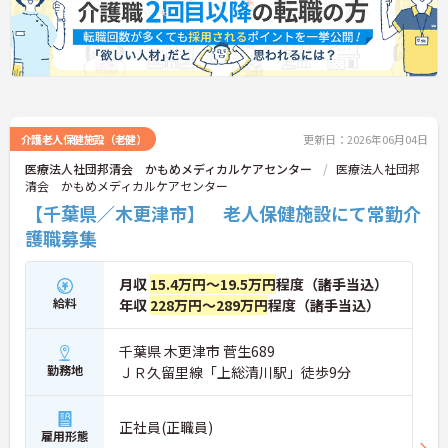
お話しいたしますのでお気軽にご相談ください。
介護老人保健施設（老健）
更新日：2026年06月04日
医療法人社団邦清会 かもめメディカルケアセンター
医療法人社団邦
清会 かもめメディカルケアセンター
【千葉県／木更津市】 老人保健施設にて常勤介
護職募集
月収
15.4万円～19.5万円
程度（諸手当込）
給料
年収
228万円～289万円
程度（諸手当込）
千葉県 木更津市 菅生689
勤務地
ＪＲ久留里線「上総清川駅」徒歩9分
正社員(正職員)
雇用形態