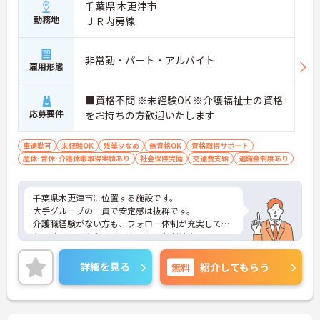
千葉県 木更津市
勤務地
ＪＲ内房線
非常勤・パート・アルバイト
雇用形態
■資格不問 ※未経験OK ※介護福祉士の資格
応募要件
をお持ちの方歓迎いたします
車通勤可
未経験OK
残業少なめ
無資格OK
資格取得サポート
産休･育休･介護休暇取得実績あり
社会保険完備
交通費支給
退職金制度あり
千葉県木更津市に位置する施設です。
大手グループの一員で安定感は抜群です。
介護職経験がない方も、フォロー体制が充実してお
りますでの、安心してスタートいただけます。
ご興味ある方には、面接対策ポイントなど、さらに
詳細をお話しいたしますのでお気軽にご相談くださ
詳細を見る
無料
紹介してもらう
い！