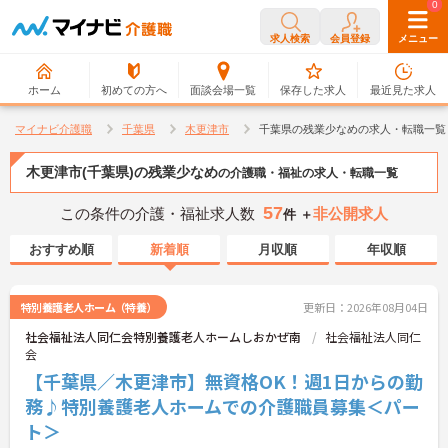
0
0
求人検索
会員登録
メニュー
ホーム
初めての方へ
面談会場一覧
保存した求人
最近見た求人
マイナビ介護職
千葉県
木更津市
千葉県の残業少なめの求人・転職一覧
木更津市(千葉県)の残業少なめ
の介護職・福祉の求人・転職一覧
57
この条件の介護・福祉求人数
非公開求人
件 ＋
おすすめ順
新着順
月収順
年収順
特別養護老人ホーム（特養）
更新日：2026年08月04日
社会福祉法人同仁会特別養護老人ホームしおかぜ南
社会福祉法人同仁
会
【千葉県／木更津市】無資格OK！週1日からの勤
務♪特別養護老人ホームでの介護職員募集＜パー
ト＞