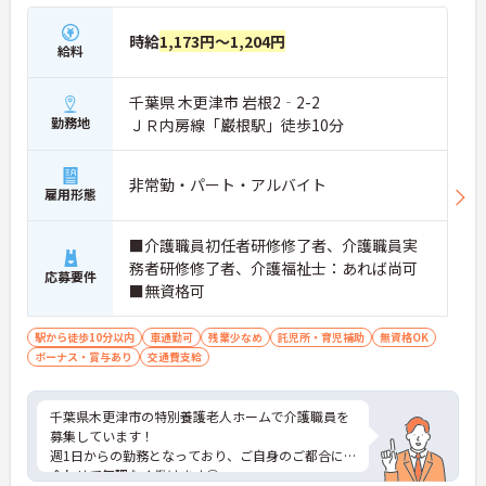
時給
1,173円～1,204円
給料
千葉県 木更津市 岩根2‐2-2
勤務地
ＪＲ内房線「巌根駅」徒歩10分
非常勤・パート・アルバイト
雇用形態
■介護職員初任者研修修了者、介護職員実
務者研修修了者、介護福祉士：あれば尚可
応募要件
■無資格可
駅から徒歩10分以内
車通勤可
残業少なめ
託児所・育児補助
無資格OK
ボーナス・賞与あり
交通費支給
千葉県木更津市の特別養護老人ホームで介護職員を
募集しています！
週1日からの勤務となっており、ご自身のご都合に
合わせて無理なく働けます◎