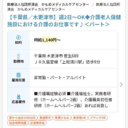
医療法人社団邦清会 かもめメディカルケアセンター
医療法人社団邦
清会 かもめメディカルケアセンター
【千葉県／木更津市】週2日～OK◆介護老人保健
施設における介護のお仕事です♪＜パート＞
時給
1,140円
～
給料
千葉県 木更津市 菅生689
勤務地
ＪＲ久留里線「上総清川駅」徒歩9分
非常勤・パート・アルバイト
雇用形態
■介護職経験必須 ■介護福祉士、実務者研
修（ホームヘルパー1級）、介護職員初任者
応募要件
研修（ホームヘルパー2級）あれば尚良し
駅から徒歩10分以内
車通勤可
残業少なめ
無資格OK
ブランクOK
社会保険完備
交通費支給