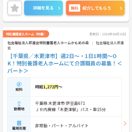
境です。
編成が組まれており、しっかりと休息を取りながら
ご興味のある方には、面接対策ポイントなど、さら
長期的な就業が可能です
詳細を見る
無料
紹介してもらう
に詳細をお話いたしますので、お気軽にご相談くだ
＜評価制度でキャリアアップ＞
さい。
・介護福祉士や初任者研修などの資格や実務経験、
夜勤回数がしっかりと給与に反映されるためモチベ
ーションを維持できます
・年次を問わずリーダーや主任などのマネジメント
特別養護老人ホーム（特養）
更新日：2026年06月10日
職へ昇格する事例も多数あり、腰を据えて長期的な
社会福祉法人邦進会特別養護老人ホームかもめの森
社会福祉法人邦進
キャリア形成が可能です
会
【千葉県／木更津市】週2日～・1日1時間～O
K！特別養護老人ホームにて介護職員の募集！＜
パート＞
時給
1,272円
～
給料
千葉県 木更津市 伊豆島671
勤務地
ＪＲ内房線「木更津駅」バス・車15分
非常勤・パート・アルバイト
雇用形態