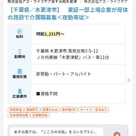
株式会社アズ・ライフケアあずみ苑木更津
株式会社アズ・ライフケア
【千葉県／木更津市】 東証一部上場企業が母体
の施設で介護職募集＜夜勤専従＞
時給
1,231円
～
給料
千葉県 木更津市 清見台南3-5-12
勤務地
ＪＲ内房線「木更津駅」バス・車11分
非常勤・パート・アルバイト
雇用形態
■資格不問
応募要件
夜勤専従
車通勤可
残業少なめ
無資格OK
ボーナス・賞与あり
社会保険完備
交通費支給
あずみ苑では、「こころの元気」をコンセプトに、