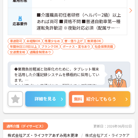
雇用形態
■介護職員初任者研修（ヘルパー2級）以上
あれば尚可 ■資格不問 ■普通自動車第一種
応募要件
運転免許歓迎 ※夜勤対応必須（配属サービ
スに関わらず、介護職正社員は夜勤シフト
に入る可能性があります）
車通勤可
未経験OK
残業少なめ
寮・借り上げ
無資格OK
年間休日110日以上
ブランクOK
ボーナス・賞与あり
社会保険完備
交通費支給
退職金制度あり
◆業務負担軽減と効率化のために、タブレット端末
を活用した介護記録システムを積極的に採用してい
ます。
◆人材育成にも定評があり、配属先での個別研修に
加え、本部主導の集合研修やeラーニングシステムな
ど、未経験からでも着実にスキルアップできる教育
詳細を見る
無料
紹介してもらう
体制が整っています
◆育児・介護支援制度も充実しており、育児休暇取
得推進や、学習・健康・食事などに使える独自の福
利厚生ポイント付与など、職員の生活全般を支える
手厚い福利厚生制度を用意しています。
通所介護（デイサービス）
更新日：2026年06月02日
株式会社アズ・ライフケアあずみ苑木更津
株式会社アズ・ライフケア