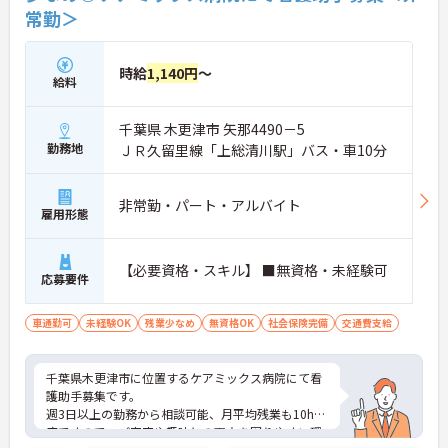
働けます。入職後は現場スタッフによるお一人おひ
常勤＞
とりに合わせた個別のOJT研修が実施されます。eラ
ーニングも導入されており、多職種と連携しながら
専門性を着実に深めていける環境が用意されていま
時給
1,140円
～
す。
給料
★おすすめPOINT★
千葉県 木更津市 矢那4490－5
＜個別ＯＪＴとチーム連携で着実に成長！＞
勤務地
・入職後はお一人おひとりの習熟度に合わせた個別
ＪＲ久留里線「上総清川駅」バス・車10分
のＯＪＴ研修を実施し、ｅラーニングを用いた学習
の機会も提供されます
・施設内には看護師が24時間常駐しており、急変時
非常勤・パート・アルバイト
雇用形態
の対応や専門的な医療処置は看護師が担当するため
負担が減ります
・介護スタッフと看護スタッフの比率が1対1で相談
【必要資格・スキル】 ■無資格・未経験可
しやすく、初任者研修や実務者研修からでも着実に
応募要件
専門性を高められます
＜残業月7時間以下で身体の負担を軽減！＞
車通勤可
未経験OK
残業少なめ
無資格OK
社会保険完備
交通費支給
・常勤で働くスタッフの比率が90パーセント以上と
高く、急なシフト変更や無理な長時間勤務が発生し
にくい人員体制です
千葉県木更津市に位置するケアミックス病院にて看
・訪問スケジュールに沿って施設内でのケアを行う
護助手募集です。
ため、月平均の残業時間は5時間から7時間程度とか
週3日以上の勤務から相談可能、月平均残業も10h程
なり少なめに抑えられます
度ですので、ご家庭や趣味との両立を図りやすい環
・夜勤明けの翌日は原則としてお休みとなるシフト