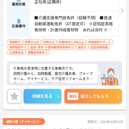
正社員(正職員)
雇用形態
■介護支援専門員免許（経験不問） ■普通
自動車運転免許（AT限定可） ※認知症実践
応募要件
者研修・計画作成者研修 あれば尚可 ※未
受講の場合は入社後、会社負担にて受講し
ていただきます。
車通勤可
残業少なめ
日勤のみ
年間休日110日以上
資格取得サポート
研修制度あり
産休･育休･介護休暇取得実績あり
高収入
社会保険完備
交通費支給
退職金制度あり
千葉県木更津市に位置する事業所です。
訪問介護から、訪問看護、居宅介護支援、グループ
ホーム、デイサービス、ケア住宅リフォームまで幅
広いサービスを展開する法人です。
多様性のある小規模多機能型施設ならではの経験を
積んでいただけます。
詳細を見る
無料
紹介してもらう
年間休日110日！リフレッシュ休暇もあり、メリハ
リつけてご就業いただけます。
ご興味ある方には、面接対策ポイントなど、さらに
詳細をお話しいたしますのでお気軽にご相談くださ
い！
通所介護（デイサービス）
更新日：2026年06月02日