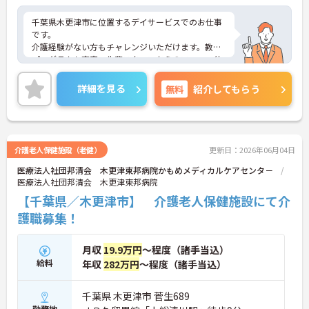
千葉県木更津市に位置するデイサービスでのお仕事
です。
介護経験がない方もチャレンジいただけます。教育
プログラムも充実、先輩スタッフからのフォロー体
制も抜群です。
日勤のみのお仕事ですので、ご家庭やプライベート
詳細を見る
無料
紹介してもらう
との両立もしやすいです。
ご興味のある方には、面接対策ポイントなど、さら
に詳細をお話しいたしますのでお気軽にご相談くだ
さい！
介護老人保健施設（老健）
更新日：2026年06月04日
医療法人社団邦清会 木更津東邦病院かもめメディカルケアセンタ－
医療法人社団邦清会 木更津東邦病院
【千葉県／木更津市】 介護老人保健施設にて介
護職募集！
月収
19.9万円
～程度（諸手当込）
給料
年収
282万円
～程度（諸手当込）
千葉県 木更津市 菅生689
勤務地