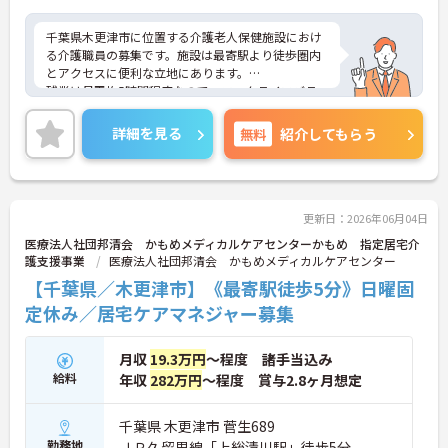
千葉県木更津市に位置する介護老人保健施設におけ
る介護職員の募集です。施設は最寄駅より徒歩圏内
とアクセスに便利な立地にあります。
残業は月平均5時間程度なので、ワークライフバラ
ンスを保ちながらご勤務いただけます。
ご興味のある方には、面接対策ポイントなど、さら
詳細を見る
無料
紹介してもらう
に詳細をお話しいたしますのでお気軽にご相談くだ
さい！
更新日：2026年06月04日
医療法人社団邦清会 かもめメディカルケアセンターかもめ 指定居宅介
護支援事業
医療法人社団邦清会 かもめメディカルケアセンター
【千葉県／木更津市】《最寄駅徒歩5分》日曜固
定休み／居宅ケアマネジャー募集
月収
19.3万円
～程度 諸手当込み
給料
年収
282万円
～程度 賞与2.8ヶ月想定
千葉県 木更津市 菅生689
勤務地
ＪＲ久留里線「上総清川駅」徒歩5分