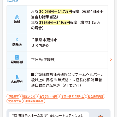
月収
20.0万円～24.7万円
程度（夜勤4回分手
当含む諸手当込）
給料
年収
279万円～349万円
程度（賞与2.8ヵ月
の場合）
千葉県 木更津市
勤務地
ＪＲ内房線
正社員(正職員)
雇用形態
■介護職員初任者研修又はホームヘルパー2
級以上の資格 ※無資格・未経験応相談 ■普
応募要件
通自動車運転免許（AT限定可）
車通勤可
残業少なめ
住宅手当・補助
年間休日110日以上
社会保険完備
交通費支給
退職金制度あり
特別養護老人ホーム及び併設ショートステイにおけ