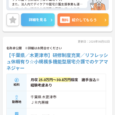
また、法人内でデイケアや居宅介護支援事業も運営
していたり、姉妹法人で特養を経営していたりで、
キャリアチェンジの選択肢も幅広い職場となってお
ります。
詳細を見る
無料
紹介してもらう
社員旅行や法人内イベントも開催しているため、ス
タッフの仲も良く、アットホームな雰囲気が自慢で
す。その結果、離職率が低く、産休・育休から復職
される職員さんも多いです。
ご興味ある方には、面接対策ポイントなど、詳細を
更新日：2026年06月02日
お話しいたしますのでお気軽にご相談ください。
名称非公開 ※詳細はお問合せください
【千葉県／木更津市】研修制度充実／リフレッシ
ュ休暇有り☆小規模多機能型居宅介護でのケアマ
ネジャー
月収
25.0万円～30.8万円
程度 諸手当込※
給料
経験考慮あり
千葉県 木更津市
勤務地
ＪＲ内房線