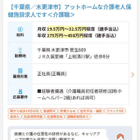
【千葉県／木更津市】アットホームな介護老人保
健施設求人です＜介護職＞
月収
19.5万円～32.5万円
程度（諸手当込）
給料
年収
275万円～458万円
程度（諸手当込）
千葉県 木更津市 菅生689
勤務地
ＪＲ久留里線「上総清川駅」徒歩8分
正社員(正職員)
雇用形態
■経験者優遇（介護職員初任者研修(旧称ホ
応募要件
ームヘルパー2級)あれば尚可）
駅から徒歩10分以内
車通勤可
残業少なめ
住宅手当・補助
ブランクOK
高収入
社会保険完備
交通費支給
退職金制度あり
医療と介護の任意性の研修があるなど、キャリアア
ップの面でも非常に手厚い職場です。