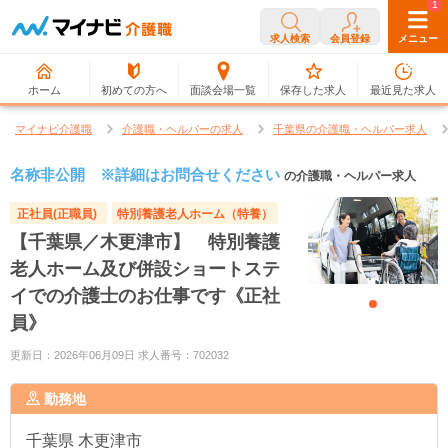
0
1
求人検索
会員登録
メニュー
ホーム
初めての方へ
面談会場一覧
保存した求人
最近見た求人
マイナビ介護職
介護職・ヘルパーの求人
千葉県の介護職・ヘルパー求人
名称非公開 ※詳細はお問合せください
の介護職・ヘルパー求人
正社員(正職員)
特別養護老人ホーム（特養）
【千葉県／木更津市】 特別養護
老人ホーム及び併設ショートステ
イでの介護士のお仕事です《正社
員》
更新日：2026年06月09日 求人番号：702032
勤務地
千葉県
木更津市