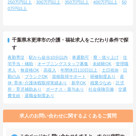
250万円以上
300万円以上
350万円以上
400万円以上
50
0万円以上
千葉県木更津市の介護・福祉求人をこだわり条件で探
す
夜勤専従
駅から徒歩10分以内
車通勤可
寮・借り上げ
住
宅手当・補助
オープニングスタッフ募集
未経験OK
管理職
求人
無資格OK
高収入
年間休日110日以上
土日祝休
日
勤のみ
ブランクOK
資格取得サポート
研修制度あり
産
休･育休･介護休暇取得実績あり
新卒OK
残業少なめ
託児
所・育児補助あり
ボーナス・賞与あり
社会保険完備
交通
費支給
退職金制度あり
求人のお問い合わせに関するよくあるご質問