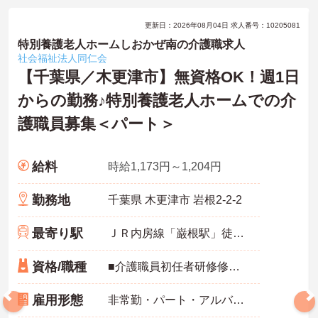
更新日：2026年08月04日 求人番号：10205081
特別養護老人ホームしおかぜ南の介護職求人
社会福祉法人同仁会
【千葉県／木更津市】無資格OK！週1日
からの勤務♪特別養護老人ホームでの介
護職員募集＜パート＞
給料
時給1,173円～1,204円
勤務地
千葉県 木更津市 岩根2‐2-2
最寄り駅
ＪＲ内房線「巌根駅」徒歩10分
資格/職種
■介護職員初任者研修修了者、介護職員実務者研修修了者、介護福祉士：あれば尚可 ■無資格可
雇用形態
非常勤・パート・アルバイト