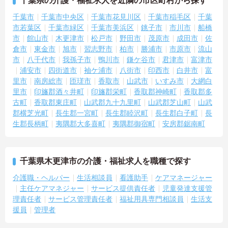
千葉県の介護・福祉求人を近隣の市区町村から探す
千葉市
千葉市中央区
千葉市花見川区
千葉市稲毛区
千葉
市若葉区
千葉市緑区
千葉市美浜区
銚子市
市川市
船橋
市
館山市
木更津市
松戸市
野田市
茂原市
成田市
佐
倉市
東金市
旭市
習志野市
柏市
勝浦市
市原市
流山
市
八千代市
我孫子市
鴨川市
鎌ケ谷市
君津市
富津市
浦安市
四街道市
袖ケ浦市
八街市
印西市
白井市
富
里市
南房総市
匝瑳市
香取市
山武市
いすみ市
大網白
里市
印旛郡酒々井町
印旛郡栄町
香取郡神崎町
香取郡多
古町
香取郡東庄町
山武郡九十九里町
山武郡芝山町
山武
郡横芝光町
長生郡一宮町
長生郡睦沢町
長生郡白子町
長
生郡長柄町
夷隅郡大多喜町
夷隅郡御宿町
安房郡鋸南町
千葉県木更津市の介護・福祉求人を職種で探す
介護職・ヘルパー
生活相談員
看護助手
ケアマネージャー
主任ケアマネジャー
サービス提供責任者
児童発達支援管
理責任者
サービス管理責任者
福祉用具専門相談員
生活支
援員
管理者