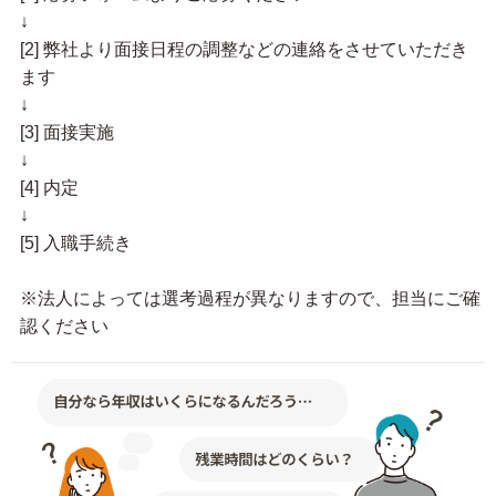
↓
[2] 弊社より面接日程の調整などの連絡をさせていただき
ます
↓
[3] 面接実施
↓
[4] 内定
↓
[5] 入職手続き
※法人によっては選考過程が異なりますので、担当にご確
認ください