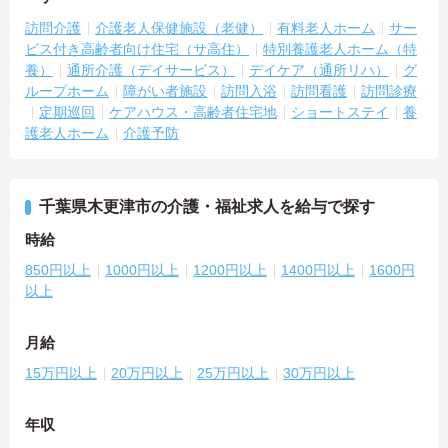
訪問介護
介護老人保健施設（老健）
有料老人ホーム
サー
ビス付き高齢者向け住宅（サ高住）
特別養護老人ホーム（特
養）
通所介護（デイサービス）
デイケア（通所リハ）
グ
ループホーム
障がい者施設
訪問入浴
訪問看護
訪問診療
定期巡回
ケアハウス・高齢者住宅地
ショートステイ
養
護老人ホーム
介護予防
千葉県木更津市の介護・福祉求人を給与で探す
時給
850円以上
1000円以上
1200円以上
1400円以上
1600円
以上
月給
15万円以上
20万円以上
25万円以上
30万円以上
年収