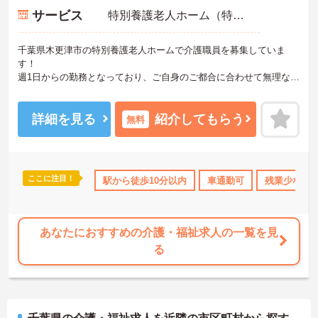
サービス
特別養護老人ホーム（特養）
千葉県木更津市の特別養護老人ホームで介護職員を募集していま
す！
週1日からの勤務となっており、ご自身のご都合に合わせて無理なく
働けます◎
育児・介護休業や看護休暇取得実績があり、ライフスタイルが変わ
っても安心な制度が整っております♪
詳細を見る
紹介してもらう
無料
ご興味のある方は、面接のポイントをお伝えしますのでご連絡くだ
さい！
ここに注目！
0日以上
資格取得サポート
駅から徒歩10分以内
産休･育休･介護休暇取得実績あり
車通勤可
残業少なめ
高収
あなたにおすすめの介護・福祉求人の一覧を見
る