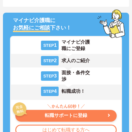
マイナビ介護職に
お気軽にご相談
下さい！
マイナビ介護
1
STEP
職にご登録
2
求人のご紹介
STEP
面接・条件交
3
STEP
渉
4
転職成功！
STEP
転職サポートに登録
はじめて転職する方へ