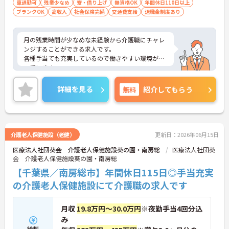
車通勤可
残業少なめ
寮・借り上げ
無資格OK
年間休日110日以上
ブランクOK
高収入
社会保険完備
交通費支給
退職金制度あり
月の残業時間が少なめな未経験から介護職にチャレ
ンジすることができる求人です。
各種手当ても充実しているので働きやすい環境が整
っています。
ご興味ある方には、面接対策ポイントなど、さらに
詳細をお話しいたしますのでお気軽にご相談くださ
詳細を見る
無料
紹介してもらう
い！
介護老人保健施設（老健）
更新日：2026年06月15日
医療法人社団葵会 介護老人保健施設葵の園・南房総
医療法人社団葵
会 介護老人保健施設葵の園・南房総
【千葉県／南房総市】年間休日115日◎手当充実
の介護老人保健施設にて介護職の求人です
月収
19.8万円～30.0万円
※夜勤手当4回分込
み
給料