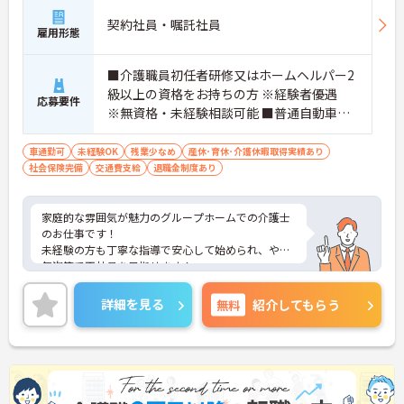
契約社員・嘱託社員
雇用形態
■介護職員初任者研修又はホームヘルパー2
級以上の資格をお持ちの方 ※経験者優遇
応募要件
※無資格・未経験相談可能 ■普通自動車運
転免許（AT限定可）
車通勤可
未経験OK
残業少なめ
産休･育休･介護休暇取得実績あり
社会保険完備
交通費支給
退職金制度あり
家庭的な雰囲気が魅力のグループホームでの介護士
のお仕事です！
未経験の方も丁寧な指導で安心して始められ、やる
気次第で正社員を目指せます！
ご興味ある方には、面接のポイントなど、さらに詳
細をお話致しますのでお気軽にご相談ください。
詳細を見る
無料
紹介してもらう