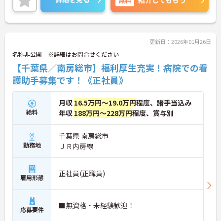
紹介してもらう
い。
更新日：2026年01月26日
名称非公開 ※詳細はお問合せください
【千葉県／南房総市】福利厚生充実！病院での看
護助手募集です！《正社員》
月収
16.5万円～19.0万円
程度、諸手当込み
給料
年収
188万円～228万円
程度、賞与別
千葉県 南房総市
勤務地
ＪＲ内房線
正社員(正職員)
雇用形態
■無資格・未経験歓迎！
応募要件