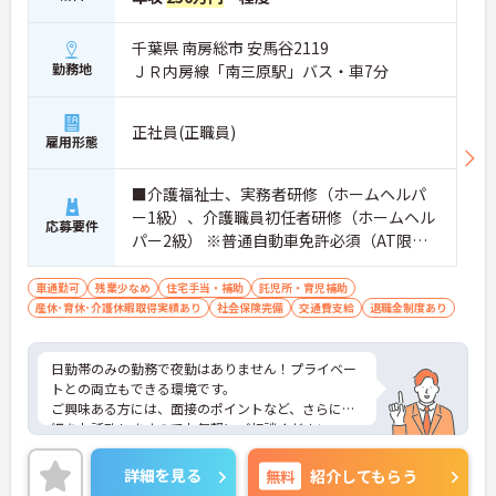
千葉県 南房総市 安馬谷2119
勤務地
ＪＲ内房線「南三原駅」バス・車7分
正社員(正職員)
雇用形態
■介護福祉士、実務者研修（ホームヘルパ
ー1級）、介護職員初任者研修（ホームヘル
応募要件
パー2級） ※普通自動車免許必須（AT限定
可） ※未経験者・無資格者応相談 ※介護実
務の経験があれば尚良
車通勤可
残業少なめ
住宅手当・補助
託児所・育児補助
産休･育休･介護休暇取得実績あり
社会保険完備
交通費支給
退職金制度あり
日勤帯のみの勤務で夜勤はありません！プライベー
トとの両立もできる環境です。
ご興味ある方には、面接のポイントなど、さらに詳
細をお話致しますのでお気軽にご相談ください。
詳細を見る
無料
紹介してもらう