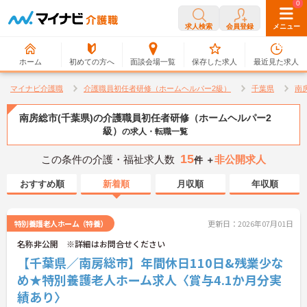
0
0
求人検索
会員登録
メニュー
ホーム
初めての方へ
面談会場一覧
保存した求人
最近見た求人
マイナビ介護職
介護職員初任者研修（ホームヘルパー2級）
千葉県
南
南房総市(千葉県)の介護職員初任者研修（ホームヘルパー2
級）
の求人・転職一覧
15
この条件の介護・福祉求人数
非公開求人
件 ＋
おすすめ順
新着順
月収順
年収順
特別養護老人ホーム（特養）
更新日：2026年07月01日
名称非公開 ※詳細はお問合せください
【千葉県／南房総市】年間休日110日&残業少な
め★特別養護老人ホーム求人〈賞与4.1か月分実
績あり〉