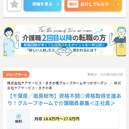
年間休日110日、残業少なめとメリハリをつけて勤
詳細を見る
無料
紹介してもらう
務できるので、ワークライフバランス重視の方にも
オススメの求人です！嬉しい賞与4.1か月分支給実績
あり♪
ご興味ある方には、面接対策ポイントなど、さらに
詳細をお話しいたしますのでお気軽にご相談くださ
い。
グループホーム
更新日：2026年06月29日
株式会社ケアサービス・まきの実グループホームやつかガーデン
株式
会社ケアサービス・まきの実
【千葉県／南房総市】資格不問◎資格取得支援あ
り！グループホームで介護職員募集＜正社員＞
月収
18.6万円～27.0万円
給料