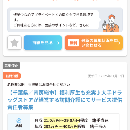
残業少なめでプライベートとの両立もできる環境で
す。
ご興味ある方には、面接のポイントなど、さらに詳
細をお話致しますのでお気軽にご相談ください。
最新の募集状況を問
詳細を見る
無料
い合わせる
募集停止
訪問介護
更新日：2025年11月07日
名称非公開 ※詳細はお問合せください
【千葉県／南房総市】福利厚生も充実♪大手ドラ
ッグストアが経営する訪問介護にてサービス提供
責任者募集
月収
21.0万円～29.0万円
程度 諸手当込
給料
年収
292万円～408万円
程度 諸手当込