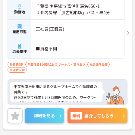
千葉県 南房総市 富浦町深名656-1
勤務地
ＪＲ内房線「那古船形駅」バス・車4分
正社員(正職員)
雇用形態
■資格不問
応募要件
無資格OK
年間休日110日以上
ボーナス・賞与あり
社会保険完備
交通費支給
千葉県南房総市にあるグループホームで介護職員の
募集です！
週休2日制で残業も月3時間程度のため、ワークライ
フバランスを保ちながらお仕事できます♪
また、無資格OK！資格取得支援があるため、働きな
がらキャリアアップも可能です！
詳細を見る
無料
紹介してもらう
ご興味ある方は面接ポイントをお伝えしますので、
お気軽にご連絡ください。