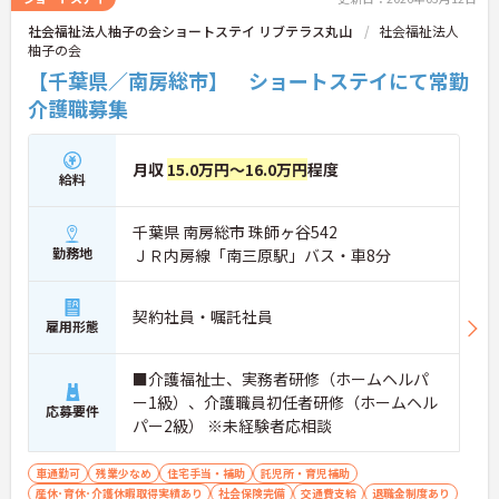
社会福祉法人柚子の会ショートステイ リブテラス丸山
社会福祉法人
柚子の会
【千葉県／南房総市】 ショートステイにて常勤
介護職募集
月収
15.0万円～16.0万円
程度
給料
千葉県 南房総市 珠師ヶ谷542
勤務地
ＪＲ内房線「南三原駅」バス・車8分
契約社員・嘱託社員
雇用形態
■介護福祉士、実務者研修（ホームヘルパ
ー1級）、介護職員初任者研修（ホームヘル
応募要件
パー2級） ※未経験者応相談
車通勤可
残業少なめ
住宅手当・補助
託児所・育児補助
産休･育休･介護休暇取得実績あり
社会保険完備
交通費支給
退職金制度あり