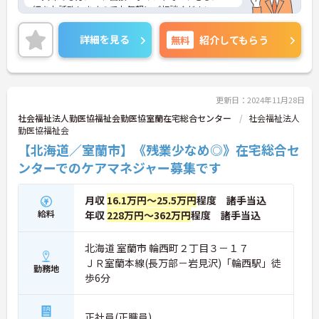
細をお話致しますのでお気軽にご相談ください。
詳細を見る
無料
紹介してもらう
更新日：2024年11月28日
社会福祉法人勤医協福祉会勤医協室蘭在宅総合センター
社会福祉法人
勤医協福祉会
【北海道／室蘭市】《残業少なめ◎》在宅総合セ
ンターでのケアマネジャー募集です
月収
16.1万円～25.5万円
程度 諸手当込
給料
年収
228万円～362万円
程度 諸手当込
北海道 室蘭市 輪西町２丁目３－１７
ＪＲ室蘭本線(長万部－岩見沢)「輪西駅」徒
勤務地
歩6分
正社員(正職員)