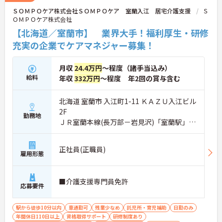
ＳＯＭＰＯケア株式会社ＳＯＭＰＯケア 室蘭入江 居宅介護支援
Ｓ
ＯＭＰＯケア株式会社
【北海道／室蘭市】 業界大手！福利厚生・研修
充実の企業でケアマネジャー募集！
月収
24.4万円
～程度（諸手当込み）
給料
年収
332万円
～程度 年2回の賞与含む
北海道 室蘭市 入江町1-11 ＫＡＺＵ入江ビル
2F
勤務地
ＪＲ室蘭本線(長万部－岩見沢)「室蘭駅」徒
歩7分
正社員(正職員)
雇用形態
■介護支援専門員免許
応募要件
駅から徒歩10分以内
車通勤可
残業少なめ
託児所・育児補助
日勤のみ
年間休日110日以上
資格取得サポート
研修制度あり