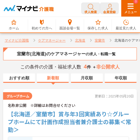
0
0
求人検索
会員登録
メニュー
ホーム
初めての方へ
面談会場一覧
保存した求人
最近見た求人
マイナビ介護職
ケアマネージャー
北海道
室蘭市
北海道のケアマ
室蘭市(北海道)のケアマネージャー
の求人・転職一覧
4
この条件の介護・福祉求人数
非公開求人
件 ＋
おすすめ順
新着順
月収順
年収順
グループホーム
更新日：2025年05月20日
名称非公開 ※詳細はお問合せください
【北海道／室蘭市】賞与年3回実績あり☆グルー
プホームにて計画作成担当者兼介護士の募集＜常
勤＞