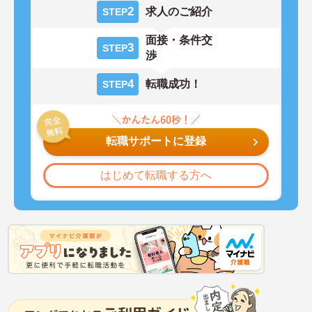
2
求人のご紹介
STEP
面接・条件交
3
STEP
渉
4
転職成功！
STEP
転職サポートに登録
はじめて転職する方へ