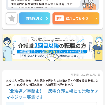
北海道内に複数施設を展開する法人が運営してお
り、福利厚生制度も充実しています。
ご興味のある方には、面接対策ポイントなど、さら
に詳細をお話いたしますので、お気軽にご相談くだ
詳細を見る
無料
紹介してもらう
さい。
更新日：2024年12月07日
医療法人社団医修会 大川原脳神経外科病院指定居宅介護支援事業者こと
ぶき
医療法人社団医修会 大川原脳神経外科病院
【北海道／室蘭市】 居宅介護支援にて常勤ケア
マネジャー募集です