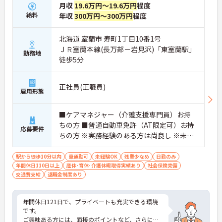
月収
19.6万円～19.6万円
程度
給料
年収
300万円～300万円
程度
北海道 室蘭市 寿町1丁目10番1号
ＪＲ室蘭本線(長万部－岩見沢)「東室蘭駅」
勤務地
徒歩5分
正社員(正職員)
雇用形態
■ケアマネジャー（介護支援専門員）お持
ちの方 ■普通自動車免許（AT限定可）お持
応募要件
ちの方 ※実務経験のある方は尚良し ※未経
験者応相談
駅から徒歩10分以内
車通勤可
未経験OK
残業少なめ
日勤のみ
年間休日110日以上
産休･育休･介護休暇取得実績あり
社会保険完備
交通費支給
退職金制度あり
年間休日121日で、プライベートも充実できる環境
です。
ご興味ある方には、面接のポイントなど、さらに詳