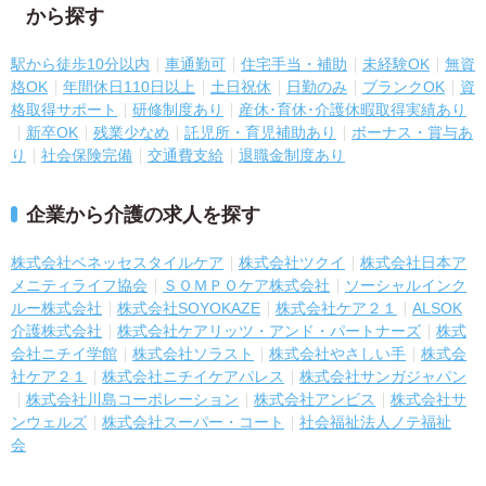
から探す
駅から徒歩10分以内
車通勤可
住宅手当・補助
未経験OK
無資
格OK
年間休日110日以上
土日祝休
日勤のみ
ブランクOK
資
格取得サポート
研修制度あり
産休･育休･介護休暇取得実績あり
新卒OK
残業少なめ
託児所・育児補助あり
ボーナス・賞与あ
り
社会保険完備
交通費支給
退職金制度あり
企業から介護の求人を探す
株式会社ベネッセスタイルケア
株式会社ツクイ
株式会社日本ア
メニティライフ協会
ＳＯＭＰＯケア株式会社
ソーシャルインク
ルー株式会社
株式会社SOYOKAZE
株式会社ケア２１
ALSOK
介護株式会社
株式会社ケアリッツ・アンド・パートナーズ
株式
会社ニチイ学館
株式会社ソラスト
株式会社やさしい手
株式会
社ケア２１
株式会社ニチイケアパレス
株式会社サンガジャパン
株式会社川島コーポレーション
株式会社アンビス
株式会社サ
ンウェルズ
株式会社スーパー・コート
社会福祉法人ノテ福祉
会