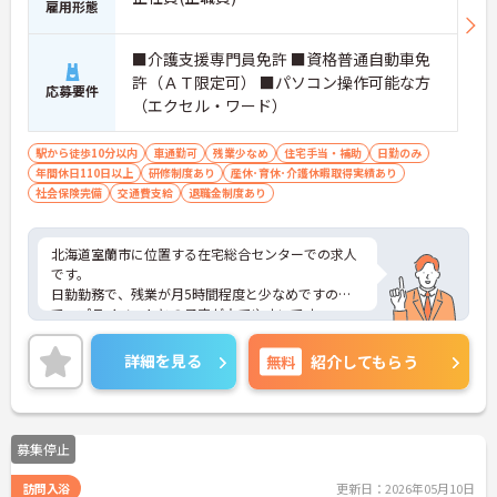
雇用形態
■介護支援専門員免許 ■資格普通自動車免
許（ＡＴ限定可） ■パソコン操作可能な方
応募要件
（エクセル・ワード）
駅から徒歩10分以内
車通勤可
残業少なめ
住宅手当・補助
日勤のみ
年間休日110日以上
研修制度あり
産休･育休･介護休暇取得実績あり
社会保険完備
交通費支給
退職金制度あり
北海道室蘭市に位置する在宅総合センターでの求人
です。
日勤勤務で、残業が月5時間程度と少なめですの
で、プライベートとの予定が立てやすいです。
ご興味のある方は、お気軽にお問い合わせくださ
い。
詳細を見る
無料
紹介してもらう
募集停止
訪問入浴
更新日：2026年05月10日