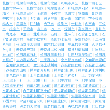
札幌市
札幌市中央区
札幌市北区
札幌市東区
札幌市白石区
札幌市豊平区
札幌市南区
札幌市西区
札幌市厚別区
札幌市手
稲区
札幌市清田区
函館市
小樽市
旭川市
室蘭市
釧路市
帯広市
北見市
夕張市
岩見沢市
網走市
留萌市
苫小牧市
稚内市
美唄市
江別市
赤平市
紋別市
士別市
名寄市
三笠
市
根室市
千歳市
滝川市
砂川市
深川市
富良野市
登別市
恵庭市
伊達市
北広島市
石狩市
北斗市
石狩郡当別町
石
狩郡新篠津村
松前郡松前町
亀田郡七飯町
茅部郡森町
二海郡
八雲町
檜山郡厚沢部町
爾志郡乙部町
奥尻郡奥尻町
久遠郡せ
たな町
寿都郡寿都町
寿都郡黒松内町
磯谷郡蘭越町
虻田郡ニ
セコ町
虻田郡真狩村
虻田郡留寿都村
虻田郡喜茂別町
虻田郡
京極町
岩内郡岩内町
古宇郡泊村
余市郡余市町
空知郡南幌町
空知郡奈井江町
空知郡上砂川町
夕張郡由仁町
夕張郡長沼町
夕張郡栗山町
樺戸郡月形町
樺戸郡浦臼町
樺戸郡新十津川町
雨竜郡雨竜町
上川郡鷹栖町
上川郡東神楽町
上川郡愛別町
上川郡上川町
上川郡東川町
上川郡美瑛町
中川郡美深町
中川
郡音威子府村
雨竜郡幌加内町
増毛郡増毛町
天塩郡豊富町
礼
文郡礼文町
利尻郡利尻富士町
天塩郡幌延町
網走郡美幌町
網
走郡津別町
斜里郡斜里町
斜里郡清里町
斜里郡小清水町
常呂
郡置戸町
常呂郡佐呂間町
紋別郡遠軽町
紋別郡湧別町
紋別郡
西興部村
網走郡大空町
白老郡白老町
勇払郡厚真町
虻田郡洞