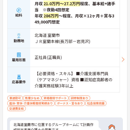
月収
21.0万円～27.2万円
程度、基本給+諸手
当 ※夜勤4回想定
給料
年収
286万円
～程度、月収×12ヶ月＋賞与3
49,000円想定
北海道 室蘭市
勤務地
ＪＲ室蘭本線(長万部－岩見沢)
正社員(正職員)
雇用形態
【必要資格・スキル】 ■介護支援専門員
（ケアマネジャー）資格 ■認知症高齢者の
応募要件
介護実務経験3年以上
車通勤可
残業少なめ
資格取得サポート
研修制度あり
産休･育休･介護休暇取得実績あり
ボーナス・賞与あり
社会保険完備
交通費支給
北海道室蘭市に位置するグループホームにて計画作
成担当者兼介護士の募集です。