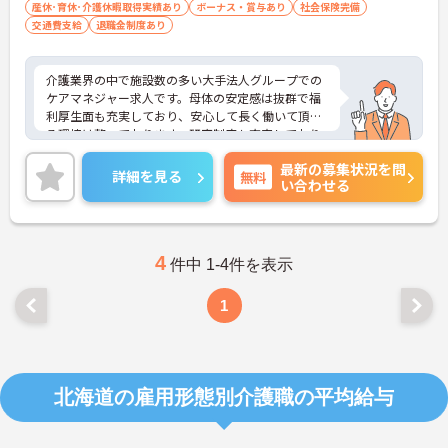
産休･育休･介護休暇取得実績あり
ボーナス・賞与あり
社会保険完備
交通費支給
退職金制度あり
介護業界の中で施設数の多い大手法人グループでの
ケアマネジャー求人です。母体の安定感は抜群で福
利厚生面も充実しており、安心して長く働いて頂け
る環境は整っております。研究制度も充実しており
ますのでスキルアップも目指せます。ご興味のある
最新の募集状況を問
方はぜひお気軽にお問い合わせください。
詳細を見る
無料
い合わせる
4
件中 1-4件を表示
1
北海道の雇用形態別介護職の平均給与