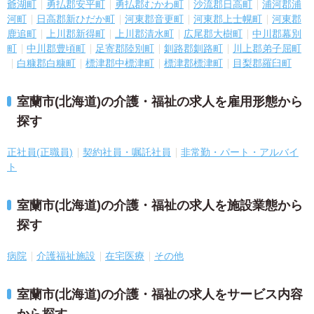
爺湖町
勇払郡安平町
勇払郡むかわ町
沙流郡日高町
浦河郡浦
河町
日高郡新ひだか町
河東郡音更町
河東郡上士幌町
河東郡
鹿追町
上川郡新得町
上川郡清水町
広尾郡大樹町
中川郡幕別
町
中川郡豊頃町
足寄郡陸別町
釧路郡釧路町
川上郡弟子屈町
白糠郡白糠町
標津郡中標津町
標津郡標津町
目梨郡羅臼町
室蘭市(北海道)の介護・福祉の求人を雇用形態から
探す
正社員(正職員)
契約社員・嘱託社員
非常勤・パート・アルバイ
ト
室蘭市(北海道)の介護・福祉の求人を施設業態から
探す
病院
介護福祉施設
在宅医療
その他
室蘭市(北海道)の介護・福祉の求人をサービス内容