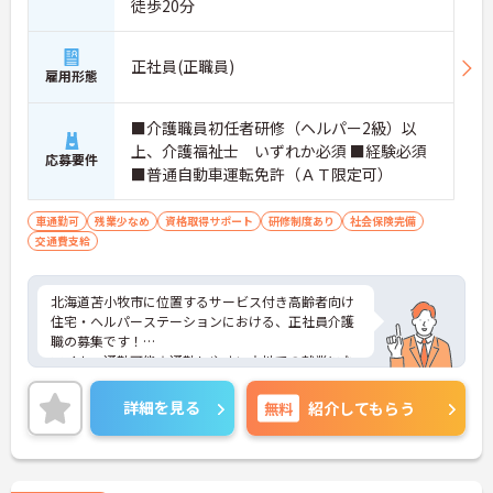
徒歩20分
正社員(正職員)
雇用形態
■介護職員初任者研修（ヘルパー2級）以
上、介護福祉士 いずれか必須 ■経験必須
応募要件
■普通自動車運転免許（ＡＴ限定可）
車通勤可
残業少なめ
資格取得サポート
研修制度あり
社会保険完備
交通費支給
北海道苫小牧市に位置するサービス付き高齢者向け
住宅・ヘルパーステーションにおける、正社員介護
職の募集です！
マイカー通勤可能☆通勤しやすい立地での就業にな
ります！
ご興味ある方には、面接対策ポイントなど、さらに
詳細を見る
無料
紹介してもらう
詳細をお話しいたしますのでお気軽にご相談くださ
い。