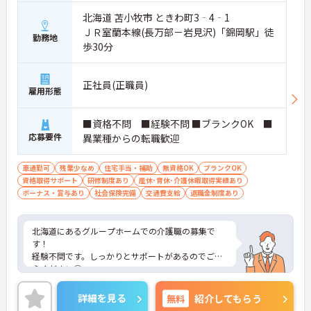
北海道 苫小牧市 ときわ町3‐4‐1
ＪＲ室蘭本線(長万部－岩見沢)「錦岡駅」徒
勤務地
歩30分
正社員(正職員)
雇用形態
■資格不問 ■経験不問 ■ブランクOK ■
応募要件
異業種からの転職歓迎
車通勤可
残業少なめ
住宅手当・補助
無資格OK
ブランクOK
資格取得サポート
研修制度あり
産休･育休･介護休暇取得実績あり
ボーナス・賞与あり
社会保険完備
交通費支給
退職金制度あり
北海道にあるグループホームでの介護職の募集で
す！
経験不問です。しっかりとサポートがあるのでご安
心ください◎
残業も月5時間程度と少なめなので、プライベート
の時間を大切にできます☆
詳細を見る
無料
紹介してもらう
ご興味のある方には、面接対策ポイントなど、さら