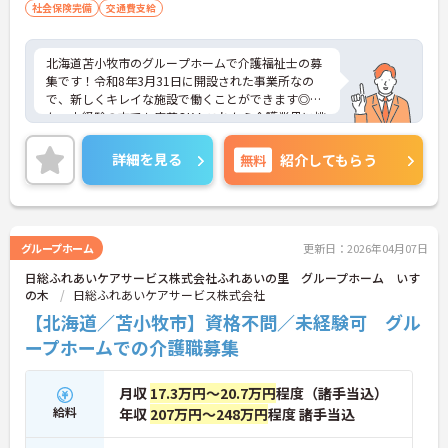
社会保険完備
交通費支給
北海道苫小牧市のグループホームで介護福祉士の募
集です！令和8年3月31日に開設された事業所なの
で、新しくキレイな施設で働くことができます◎ま
た、未経験の方でも応募OK！これから介護業界に挑
戦したいという方にピッタリの職場です♪ご興味の
ある方は面接ポイントをお伝えしますので、お気軽
詳細を見る
無料
紹介してもらう
にご連絡ください！
グループホーム
更新日：2026年04月07日
日総ふれあいケアサービス株式会社ふれあいの里 グループホーム いす
の木
日総ふれあいケアサービス株式会社
【北海道／苫小牧市】資格不問／未経験可 グル
ープホームでの介護職募集
月収
17.3万円～20.7万円
程度（諸手当込）
給料
年収
207万円～248万円
程度 諸手当込