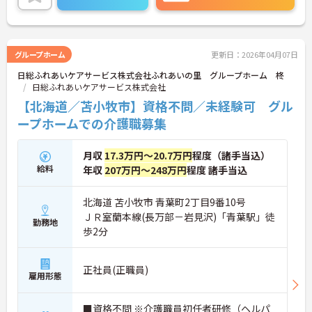
い。
グループホーム
更新日：2026年04月07日
日総ふれあいケアサービス株式会社ふれあいの里 グループホーム 柊
日総ふれあいケアサービス株式会社
【北海道／苫小牧市】資格不問／未経験可 グル
ープホームでの介護職募集
月収
17.3万円～20.7万円
程度（諸手当込）
給料
年収
207万円～248万円
程度 諸手当込
北海道 苫小牧市 青葉町2丁目9番10号
ＪＲ室蘭本線(長万部－岩見沢)「青葉駅」徒
勤務地
歩2分
正社員(正職員)
雇用形態
■資格不問 ※介護職員初任者研修（ヘルパ