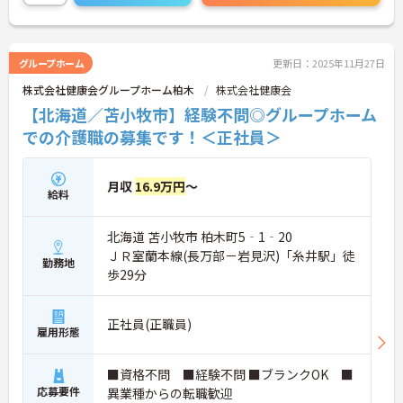
に詳細をお話しいたしますのでお気軽にご相談くだ
さい！
グループホーム
更新日：2025年11月27日
株式会社健康会グループホーム柏木
株式会社健康会
【北海道／苫小牧市】経験不問◎グループホーム
での介護職の募集です！＜正社員＞
月収
16.9万円
～
給料
北海道 苫小牧市 柏木町5‐1‐20
ＪＲ室蘭本線(長万部－岩見沢)「糸井駅」徒
勤務地
歩29分
正社員(正職員)
雇用形態
■資格不問 ■経験不問 ■ブランクOK ■
応募要件
異業種からの転職歓迎