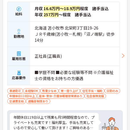
月収
16.6万円～18.9万円
程度 諸手当込
給料
年収
257万円
～程度 諸手当込
北海道 苫小牧市 北栄町3丁目19-26
ＪＲ千歳線(苫小牧－札幌)「沼ノ端駅」徒歩
勤務地
14分
正社員(正職員)
雇用形態
■学歴不問 ■必要な経験等不問 ※介護福祉
応募要件
士の資格をお持ちの方優遇
車通勤可
未経験OK
残業少なめ
寮・借り上げ
住宅手当・補助
日勤のみ
年間休日110日以上
産休･育休･介護休暇取得実績あり
社会保険完備
交通費支給
退職金制度あり
年間休日119日以上で残業も月5時間程度なので、プ
ライベートも充実です！福利厚生、手当も充実して
いるので安心して働いて頂けます！ご興味のある方