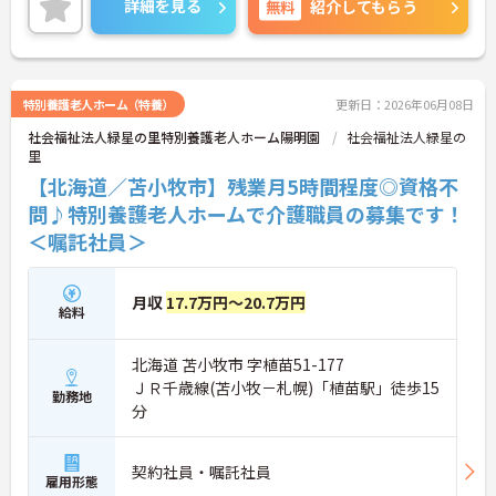
詳細を見る
無料
紹介してもらう
もあり、経験に関わらず安心してスタートできま
す。
こちらの求人にご興味がございましたら面接のポイ
ントもお伝えしますので是非ご応募お待ちしており
ます。
特別養護老人ホーム（特養）
更新日：2026年06月08日
社会福祉法人緑星の里特別養護老人ホーム陽明園
社会福祉法人緑星の
里
【北海道／苫小牧市】残業月5時間程度◎資格不
問♪特別養護老人ホームで介護職員の募集です！
＜嘱託社員＞
月収
17.7万円～20.7万円
給料
北海道 苫小牧市 字植苗51-177
ＪＲ千歳線(苫小牧－札幌)「植苗駅」徒歩15
勤務地
分
契約社員・嘱託社員
雇用形態