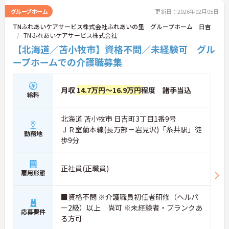
グループホーム
更新日：2026年02月05日
TNふれあいケアサービス株式会社ふれあいの里 グループホーム 日吉
TNふれあいケアサービス株式会社
【北海道／苫小牧市】資格不問／未経験可 グル
ープホームでの介護職募集
月収
14.7万円～16.9万円
程度 諸手当込
給料
北海道 苫小牧市 日吉町3丁目1番9号
ＪＲ室蘭本線(長万部－岩見沢)「糸井駅」徒
勤務地
歩9分
正社員(正職員)
雇用形態
■資格不問 ※介護職員初任者研修（ヘルパ
ー2級）以上 尚可 ※未経験者・ブランクあ
応募要件
る方可