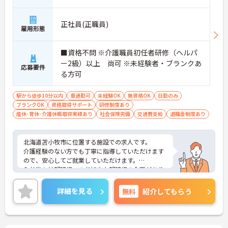
正社員(正職員)
雇用形態
■資格不問 ※介護職員初任者研修（ヘルパ
ー2級）以上 尚可 ※未経験者・ブランクあ
応募要件
る方可
駅から徒歩10分以内
車通勤可
未経験OK
無資格OK
日勤のみ
ブランクOK
資格取得サポート
研修制度あり
産休･育休･介護休暇取得実績あり
社会保険完備
交通費支給
退職金制度あり
北海道苫小牧市に位置する施設での求人です。
介護経験のない方でも丁寧に指導していただけます
ので、安心してご就業していただけます。
入社後も外部研修への参加や内部研修の企画があり
ますので、スキルアップしていく事が出来ます。
ご興味のある方は、お気軽にお問い合わせくださ
詳細を見る
無料
紹介してもらう
い。