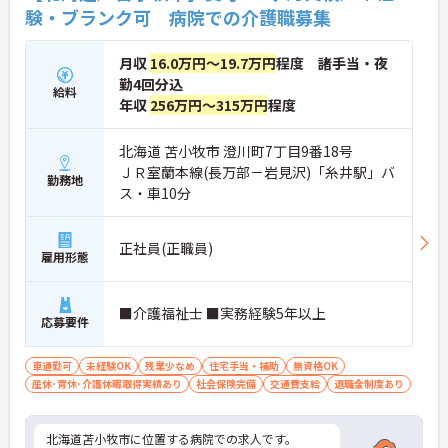
験・ブランク可 病院での介護職募集
月収
16.0万円～19.7万円
程度 諸手当・夜
勤4回分込
給料
年収
256万円～315万円
程度
北海道 苫小牧市 澄川町7丁目9番18号
ＪＲ室蘭本線(長万部－岩見沢)「糸井駅」バ
勤務地
ス・車10分
正社員(正職員)
雇用形態
■介護福祉士 ■実務経験5年以上
応募要件
車通勤可
未経験OK
残業少なめ
住宅手当・補助
無資格OK
産休･育休･介護休暇取得実績あり
社会保険完備
交通費支給
退職金制度あり
北海道苫小牧市に位置する病院での求人です。