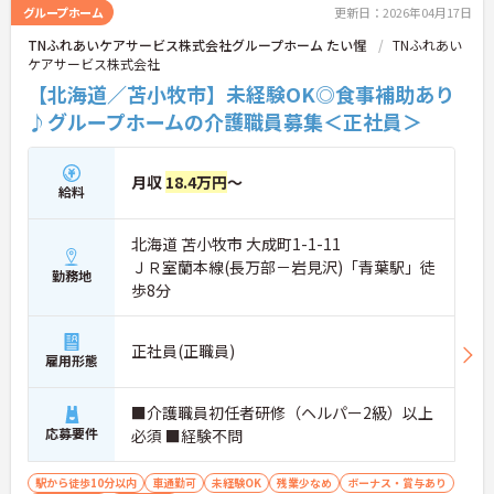
グループホーム
更新日：2026年04月17日
TNふれあいケアサービス株式会社グループホーム たい惺
TNふれあい
ケアサービス株式会社
【北海道／苫小牧市】未経験OK◎食事補助あり
♪グループホームの介護職員募集＜正社員＞
月収
18.4万円
～
給料
北海道 苫小牧市 大成町1-1-11
ＪＲ室蘭本線(長万部－岩見沢)「青葉駅」徒
勤務地
歩8分
正社員(正職員)
雇用形態
■介護職員初任者研修（ヘルパー2級）以上
応募要件
必須 ■経験不問
駅から徒歩10分以内
車通勤可
未経験OK
残業少なめ
ボーナス・賞与あり