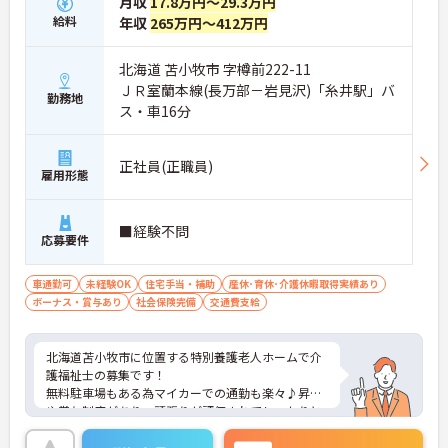
月収
17.8万円～29.3万円
給料
年収
265万円～412万円
北海道 苫小牧市 字樽前222-11
ＪＲ室蘭本線(長万部－岩見沢)「糸井駅」バ
勤務地
ス・車16分
正社員(正職員)
雇用形態
■経験不問
応募要件
車通勤可
未経験OK
住宅手当・補助
産休･育休･介護休暇取得実績あり
ボーナス・賞与あり
社会保険完備
交通費支給
北海道苫小牧市に位置する特別養護老人ホームで介
護福祉士の募集です！
無料駐車場もある為マイカーでの通勤も楽々♪昇給
や賞与制度があり、頑張りが評価されてしっかりと
還元されます。さらに住宅手当などの各種手当も充
実しているのは嬉しいポイントです◎フォロー体制