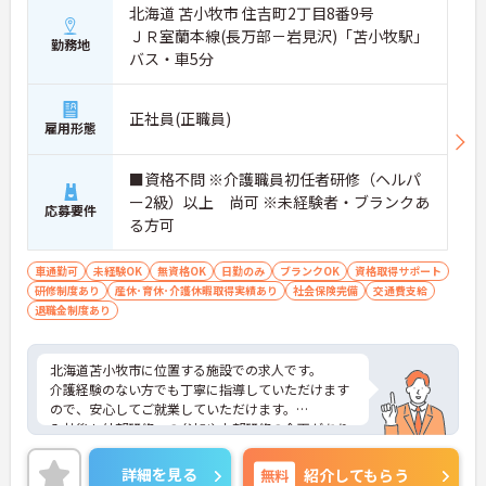
北海道 苫小牧市 住吉町2丁目8番9号
ＪＲ室蘭本線(長万部－岩見沢)「苫小牧駅」
勤務地
バス・車5分
正社員(正職員)
雇用形態
■資格不問 ※介護職員初任者研修（ヘルパ
ー2級）以上 尚可 ※未経験者・ブランクあ
応募要件
る方可
車通勤可
未経験OK
無資格OK
日勤のみ
ブランクOK
資格取得サポート
研修制度あり
産休･育休･介護休暇取得実績あり
社会保険完備
交通費支給
退職金制度あり
北海道苫小牧市に位置する施設での求人です。
介護経験のない方でも丁寧に指導していただけます
ので、安心してご就業していただけます。
入社後も外部研修への参加や内部研修の企画があり
ますので、スキルアップしていく事が出来ます。
ご興味のある方は、お気軽にお問い合わせくださ
詳細を見る
無料
紹介してもらう