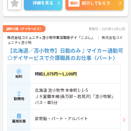
の時間を大切にできます☆
詳細を見る
無料
紹介してもらう
ご興味のある方には、面接対策ポイントなど、さら
に詳細をお話しいたしますのでお気軽にご相談くだ
さい！
通所介護（デイサービス）
更新日：2025年11月11日
株式会社コミュニティ苫小牧作業活動型デイ「こぶし」
株式会社コミ
ュニティ苫小牧
【北海道／苫小牧市】日勤のみ♪マイカー通勤可
◎デイサービスで介護職員のお仕事〈パート〉
時給
1,075円～1,100円
給料
北海道 苫小牧市 本幸町1-1-5
ＪＲ室蘭本線(長万部－岩見沢)「苫小牧駅」
勤務地
バス・車5分
非常勤・パート・アルバイト
雇用形態