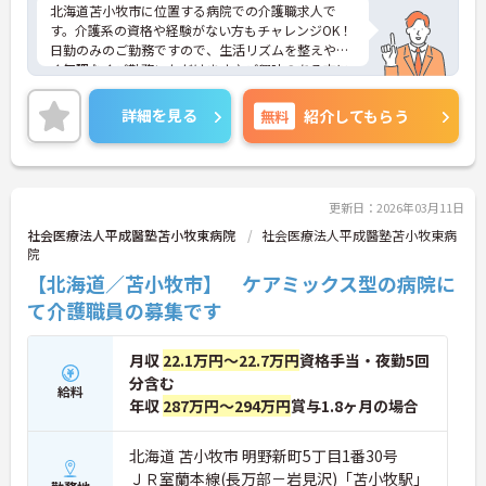
北海道苫小牧市に位置する病院での介護職求人で
す。介護系の資格や経験がない方もチャレンジOK！
日勤のみのご勤務ですので、生活リズムを整えやす
く無理なくご勤務いただけます♪ご興味のある方に
は、面接対策ポイントなど、さらに詳細をお話しい
たしますのでお気軽にご相談ください！
詳細を見る
無料
紹介してもらう
更新日：2026年03月11日
社会医療法人平成醫塾苫小牧東病院
社会医療法人平成醫塾苫小牧東病
院
【北海道／苫小牧市】 ケアミックス型の病院に
て介護職員の募集です
月収
22.1万円～22.7万円
資格手当・夜勤5回
分含む
給料
年収
287万円～294万円
賞与1.8ヶ月の場合
北海道 苫小牧市 明野新町5丁目1番30号
ＪＲ室蘭本線(長万部－岩見沢)「苫小牧駅」