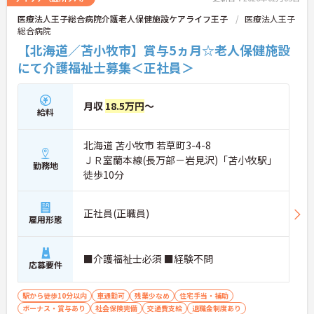
医療法人王子総合病院介護老人保健施設ケアライフ王子
医療法人王子
総合病院
【北海道／苫小牧市】賞与5ヵ月☆老人保健施設
にて介護福祉士募集＜正社員＞
月収
18.5万円
～
給料
北海道 苫小牧市 若草町3-4-8
ＪＲ室蘭本線(長万部－岩見沢)「苫小牧駅」
勤務地
徒歩10分
正社員(正職員)
雇用形態
■介護福祉士必須 ■経験不問
応募要件
駅から徒歩10分以内
車通勤可
残業少なめ
住宅手当・補助
ボーナス・賞与あり
社会保険完備
交通費支給
退職金制度あり