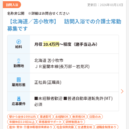
訪問入浴
更新日：2026年03月13日
名称非公開 ※詳細はお問合せください
【北海道／苫小牧市】 訪問入浴での介護士常勤
募集です
月収
20.4万円
～程度（諸手当込み）
給料
北海道 苫小牧市
勤務地
ＪＲ室蘭本線(長万部－岩見沢)
正社員(正職員)
雇用形態
■未経験者歓迎 ■普通自動車運転免許(MT)
応募要件
必須
駅から徒歩10分以内
車通勤可
未経験OK
無資格OK
日勤のみ
年間休日110日以上
資格取得サポート
研修制度あり
産休･育休･介護休暇取得実績あり
社会保険完備
交通費支給
退職金制度あり