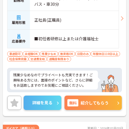
勤務地
バス・車30分
正社員(正職員)
雇用形態
■初任者研修以上または介護福祉士
応募要件
車通勤可
未経験OK
残業少なめ
無資格OK
日勤のみ
年間休日110日以上
社会保険完備
交通費支給
退職金制度あり
残業少なめなのでプライベートも充実できます！ご
興味ある方には、面接のポイントなど、さらに詳細
をお話致しますのでお気軽にご相談ください。
詳細を見る
無料
紹介してもらう
デイケア（通所リハ）
更新日：2026年02月05日