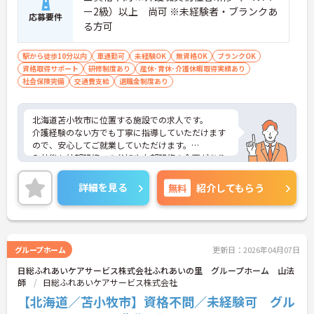
ー2級）以上 尚可 ※未経験者・ブランクあ
応募要件
る方可
駅から徒歩10分以内
車通勤可
未経験OK
無資格OK
ブランクOK
資格取得サポート
研修制度あり
産休･育休･介護休暇取得実績あり
社会保険完備
交通費支給
退職金制度あり
北海道苫小牧市に位置する施設での求人です。
介護経験のない方でも丁寧に指導していただけます
ので、安心してご就業していただけます。
入社後も外部研修への参加や内部研修の企画があり
ますので、スキルアップしていく事が出来ます。
ご興味のある方は、お気軽にお問い合わせくださ
詳細を見る
無料
紹介してもらう
い。
グループホーム
更新日：2026年04月07日
日総ふれあいケアサービス株式会社ふれあいの里 グループホーム 山法
師
日総ふれあいケアサービス株式会社
【北海道／苫小牧市】資格不問／未経験可 グル