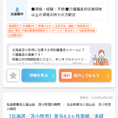
■資格・経験：不問 ■介護職員初任者研修
応募要件
以上の資格お持ちの方歓迎
車通勤可
未経験OK
残業少なめ
住宅手当・補助
無資格OK
産休･育休･介護休暇取得実績あり
ボーナス・賞与あり
社会保険完備
交通費支給
北海道苫小牧市に位置する特別養護老人ホームにて
介護職員の募集です！
残業は月5時間程度と少なく、オンオフのメリハリ
のある働き方が可能です◎また、マイカー通勤可
能・無料駐車場完備と通勤に便利な環境が整ってお
ります♪
詳細を見る
無料
紹介してもらう
ご興味のある方には、面接対策ポイントなど、さら
に詳細をご案内しますのでお気軽にご相談くださ
い！
更新日：2026年06月04日
社会医療法人延山会 苫小牧澄川病院
社会医療法人延山会 苫小牧澄
川病院
【北海道／苫小牧市】賞与4.5ヶ月実績／未経