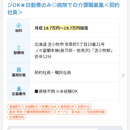
ジOK★日勤帯のみ◎病院での介護職募集＜契約
社員＞
月収
18.7万円～19.7万円
程度
給料
北海道 苫小牧市 若草町5丁目10番21号
ＪＲ室蘭本線(長万部－岩見沢)「苫小牧駅」
勤務地
徒歩12分
契約社員・嘱託社員
雇用形態
■資格不問 ※未経験OK
応募要件
車通勤可
未経験OK
残業少なめ
無資格OK
日勤のみ
産休･育休･介護休暇取得実績あり
ボーナス・賞与あり
社会保険完備
交通費支給