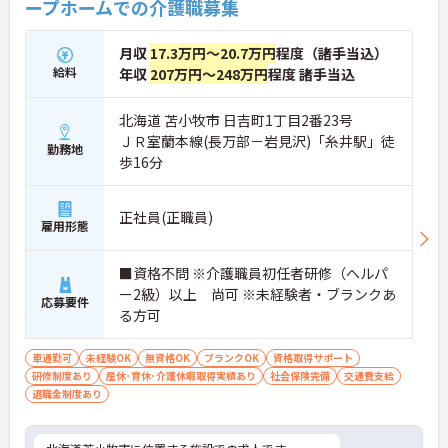
ープホームでの介護職募集
月収
17.3万円～20.7万円
程度（諸手当込）
給料
年収
207万円～248万円
程度 諸手当込
北海道 苫小牧市 日吉町1丁目2番23号
ＪＲ室蘭本線(長万部－岩見沢)「糸井駅」徒
勤務地
歩16分
正社員(正職員)
雇用形態
■資格不問 ※介護職員初任者研修（ヘルパ
ー2級）以上 尚可 ※未経験者・ブランクあ
応募要件
る方可
車通勤可
未経験OK
無資格OK
ブランクOK
資格取得サポート
研修制度あり
産休･育休･介護休暇取得実績あり
社会保険完備
交通費支給
退職金制度あり