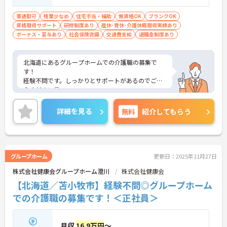
車通勤可
残業少なめ
住宅手当・補助
無資格OK
ブランクOK
資格取得サポート
研修制度あり
産休･育休･介護休暇取得実績あり
ボーナス・賞与あり
社会保険完備
交通費支給
退職金制度あり
北海道にあるグループホームでの介護職の募集で
す！
経験不問です。しっかりとサポートがあるのでご安
心ください◎
残業も月5時間程度と少なめなので、プライベート
の時間を大切にできます☆
詳細を見る
無料
紹介してもらう
ご興味のある方には、面接対策ポイントなど、さら
に詳細をお話しいたしますのでお気軽にご相談くだ
さい！
グループホーム
更新日：2025年11月27日
株式会社健康会グループホーム澄川
株式会社健康会
【北海道／苫小牧市】経験不問◎グループホーム
での介護職の募集です！＜正社員＞
月収
16.9万円
～