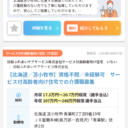
北海道苫小牧市に位置する施設での求人です。
介護経験のない方でも丁寧に指導していただけます
ので、安心してご就業していただけます。
入社後も外部研修への参加や内部研修の企画があり
ますので、スキルアップしていく事が出来ます。
ご興味のある方は、お気軽にお問い合わせくださ
詳細を見る
無料
紹介してもらう
い。
サービス付き高齢者向け住宅（サ高住）
更新日：2026年04月07日
日総ふれあいケアサービス株式会社サービス付高齢者向け住宅 いちい
日総ふれあいケアサービス株式会社
【北海道／苫小牧市】資格不問／未経験可 サー
ビス付高齢者向け住宅での介護職募集
月収
17.3万円～20.7万円
程度（諸手当込）
給料
年収
207万円～248万円
程度 諸手当込
北海道 苫小牧市 青葉町2丁目9番19号
ＪＲ室蘭本線(長万部－岩見沢)「青葉駅」徒
勤務地
歩1分