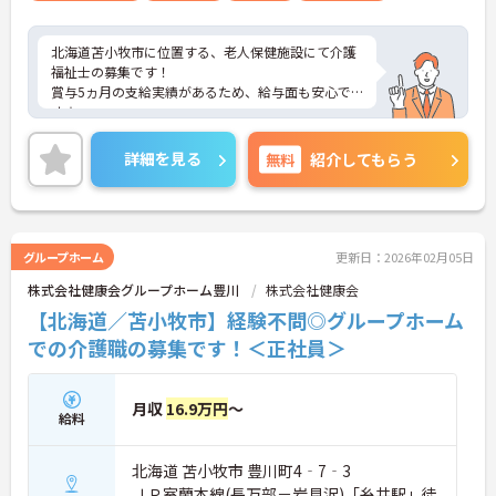
北海道苫小牧市に位置する、老人保健施設にて介護
福祉士の募集です！
賞与5ヵ月の支給実績があるため、給与面も安心で
す☆
また、残業は月5時間程なので、家庭との両立が叶
います♪
詳細を見る
無料
紹介してもらう
さらに、マイカー通勤可能なので、通勤らくらくで
す◎
ご興味のある方には、面接対策ポイントなど、さら
に詳細をご案内しますのでお気軽にご相談くださ
い！
グループホーム
更新日：2026年02月05日
株式会社健康会グループホーム豊川
株式会社健康会
【北海道／苫小牧市】経験不問◎グループホーム
での介護職の募集です！＜正社員＞
月収
16.9万円
～
給料
北海道 苫小牧市 豊川町4‐7‐3
ＪＲ室蘭本線(長万部－岩見沢)「糸井駅」徒