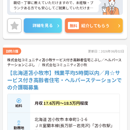
親切・丁寧に教えていただけますので、未経験・ブ
ランクある方でも安心してご就業していただけま
す。
また、賞与年4.5ヶ月分支給実績もあり、頑張りがし
っかりと反映されます。
詳細を見る
無料
紹介してもらう
ご興味のある方は、お気軽にお問い合わせくださ
い。
訪問介護
更新日：2026年06月02日
株式会社コミュニティ苫小牧サービス付き高齢者住宅こぶし／ヘルパース
テーションこぶし
株式会社コミュニティ苫小牧
【北海道苫小牧市】残業平均5時間以内／月☆サ
ービス付き高齢者住宅・ヘルパーステーションで
の介護職募集
月収
17.6万円～18.5万円
程度
給料
北海道 苫小牧市 本幸町1-1-6
ＪＲ室蘭本線(長万部－岩見沢)「苫小牧駅」
勤務地