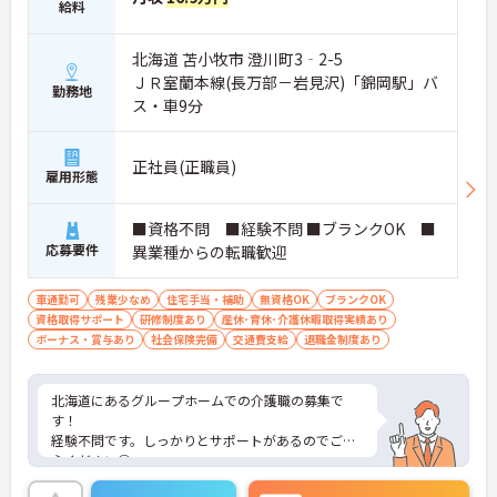
給料
北海道 苫小牧市 澄川町3‐2-5
ＪＲ室蘭本線(長万部－岩見沢)「錦岡駅」バ
勤務地
ス・車9分
正社員(正職員)
雇用形態
■資格不問 ■経験不問 ■ブランクOK ■
応募要件
異業種からの転職歓迎
車通勤可
残業少なめ
住宅手当・補助
無資格OK
ブランクOK
資格取得サポート
研修制度あり
産休･育休･介護休暇取得実績あり
ボーナス・賞与あり
社会保険完備
交通費支給
退職金制度あり
北海道にあるグループホームでの介護職の募集で
す！
経験不問です。しっかりとサポートがあるのでご安
心ください◎
残業も月5時間程度と少なめなので、プライベート