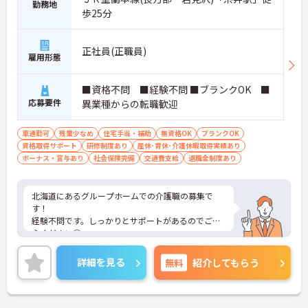
勤務地
歩25分
正社員(正職員)
雇用形態
■資格不問 ■経験不問 ■ブランクOK ■
応募要件
異業種からの転職歓迎
車通勤可
残業少なめ
住宅手当・補助
無資格OK
ブランクOK
資格取得サポート
研修制度あり
産休･育休･介護休暇取得実績あり
ボーナス・賞与あり
社会保険完備
交通費支給
退職金制度あり
北海道にあるグループホームでの介護職の募集で
す！
経験不問です。しっかりとサポートがあるのでご安
心ください◎
残業も月5時間程度と少なめなので、プライベート
の時間を大切にできます☆
詳細を見る
無料
紹介してもらう
ご興味のある方には、面接対策ポイントなど、さら
に詳細をお話しいたしますのでお気軽にご相談くだ
さい！