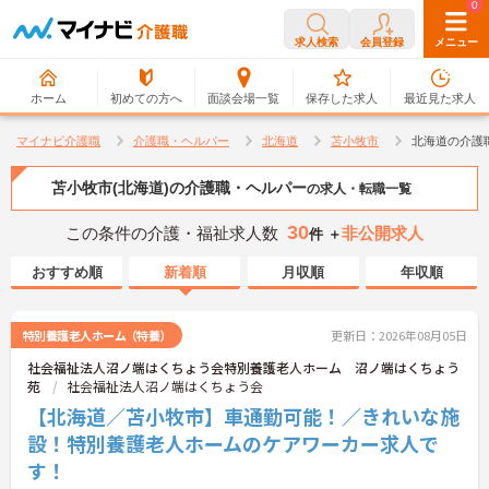
0
0
求人検索
会員登録
メニュー
ホーム
初めての方へ
面談会場一覧
保存した求人
最近見た求人
マイナビ介護職
介護職・ヘルパー
北海道
苫小牧市
北海道の介護
苫小牧市(北海道)の介護職・ヘルパー
の求人・転職一覧
30
この条件の介護・福祉求人数
非公開求人
件 ＋
おすすめ順
新着順
月収順
年収順
特別養護老人ホーム（特養）
更新日：2026年08月05日
社会福祉法人沼ノ端はくちょう会特別養護老人ホーム 沼ノ端はくちょう
苑
社会福祉法人沼ノ端はくちょう会
【北海道／苫小牧市】車通勤可能！／きれいな施
設！特別養護老人ホームのケアワーカー求人で
す！