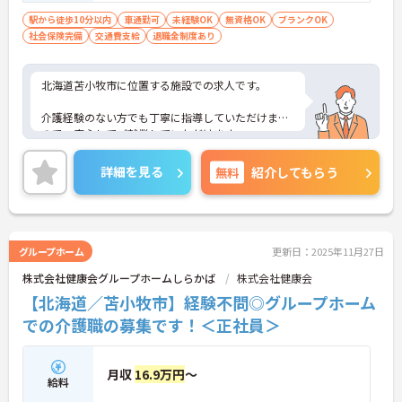
駅から徒歩10分以内
車通勤可
未経験OK
無資格OK
ブランクOK
社会保険完備
交通費支給
退職金制度あり
北海道苫小牧市に位置する施設での求人です。
介護経験のない方でも丁寧に指導していただけます
ので、安心してご就業していただけます。
入社後も外部研修への参加や内部研修の企画があり
詳細を見る
無料
紹介してもらう
ますので、スキルアップしていく事が出来ます。
ご興味のある方は、お気軽にお問い合わせくださ
い。
グループホーム
更新日：2025年11月27日
株式会社健康会グループホームしらかば
株式会社健康会
【北海道／苫小牧市】経験不問◎グループホーム
での介護職の募集です！＜正社員＞
月収
16.9万円
～
給料