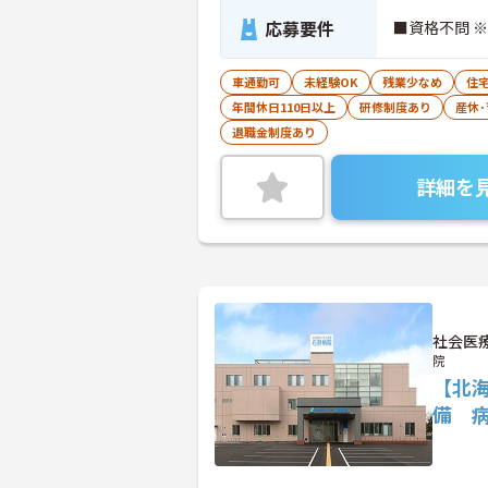
応募要件
■資格不問 ※
車通勤可
未経験OK
残業少なめ
住
年間休日110日以上
研修制度あり
産休
退職金制度あり
詳細を
社会医
院
【北海
備 