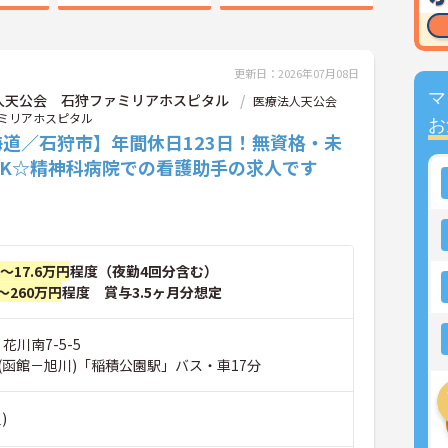
更新日：2026年07月08日
マ
人天公会 石狩ファミリアホスピタル
医療法人天公会
ミリアホスピタル
お
海道／石狩市】年間休日123日！無資格・未
OK☆精神科病院での看護助手の求人です
円～17.6万円
程度（夜勤4回分含む）
～260万円
程度 賞与3.5ヶ月分想定
花川南7-5-5
(函館－旭川)「稲積公園駅」バス・車17分
)