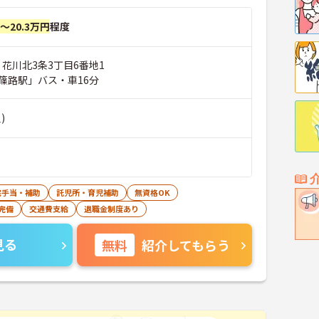
円～20.3万円
程度
 花川北3条3丁目6番地1
篠路駅」バス・車16分
)
宅手当・補助
託児所・育児補助
無資格OK
完備
交通費支給
退職金制度あり
見る
無料
紹介してもらう