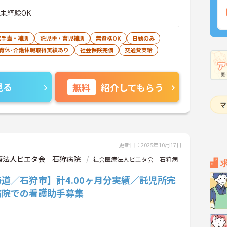
未経験OK
宅手当・補助
託児所・育児補助
無資格OK
日勤のみ
･育休･介護休暇取得実績あり
社会保険完備
交通費支給
見る
無料
紹介してもらう
更新日：2025年10月17日
療法人ピエタ会 石狩病院
社会医療法人ピエタ会 石狩病
道／石狩市】計4.00ヶ月分実績／託児所完
病院での看護助手募集