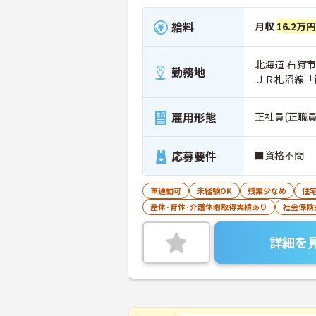
給料
月収
16.2万
北海道 石狩市
勤務地
ＪＲ札沼線「
雇用形態
正社員(正職員
応募要件
■資格不問
車通勤可
未経験OK
残業少なめ
住
産休･育休･介護休暇取得実績あり
社会保険
詳細を