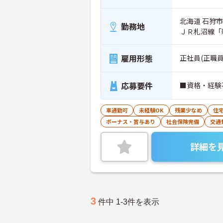
北海道 石狩市
勤務地
ＪＲ札沼線「
雇用形態
正社員(正職員
応募要件
■資格・経験
車通勤可
未経験OK
残業少なめ
住
ボーナス・賞与あり
社会保険完備
交通
詳細を
3
件中 1-3件を表示