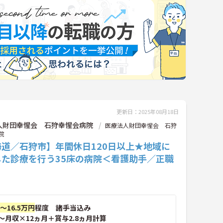
更新日：2025年08月18日
人財団幸惺会 石狩幸惺会病院
医療法人財団幸惺会 石狩
院
海道／石狩市】年間休日120日以上★地域に
した診療を行う35床の病院＜看護助手／正職
円～16.5万円
程度 諸手当込み
～月収×12ヵ月＋賞与2.8ヵ月計算