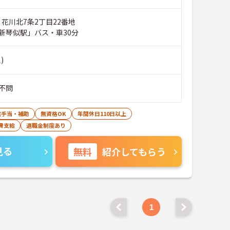
 花川北7条2丁目22番地
新琴似駅」バス・車30分
)
不問
宅手当・補助
無資格OK
年間休日110日以上
費支給
退職金制度あり
見る
無料
紹介してもらう
1