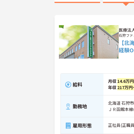
医療法
石狩ファ
【北
経験
月収
14.6万
給料
年収
217万円
北海道 石狩市 
勤務地
ＪＲ函館本線
雇用形態
正社員(正職員