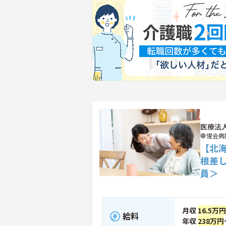
医療法
幸惺会病
【北
根差
員＞
月収
16.5万
給料
年収
238万円