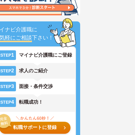
イナビ介護職に
気軽にご相談
下さい！
1
マイナビ介護職にご登録
STEP
2
求人のご紹介
STEP
3
面接・条件交渉
STEP
4
転職成功！
STEP
転職サポートに登録