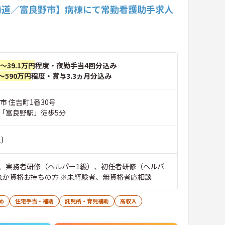
海道／富良野市】病棟にて常勤看護助手求人
円～39.1万円
程度・夜勤手当4回分込み
～590万円
程度・賞与3.3ヵ月分込み
市 住吉町1番30号
「富良野駅」徒歩5分
)
、実務者研修（ヘルパー1級）、初任者研修（ヘルパ
れか資格お持ちの方 ※未経験者、無資格者応相談
め
住宅手当・補助
託児所・育児補助
高収入