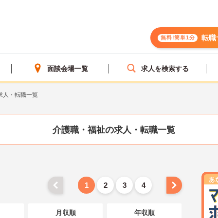
転職
無料!簡単1分
面談会場一覧
求人を検索する
求人・転職一覧
介護職・福祉の求人・転職一覧
1
2
3
4
月収順
年収順