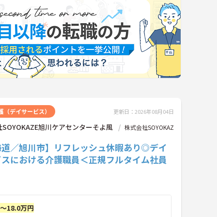
護（デイサービス）
更新日：2026年08月04日
SOYOKAZE旭川ケアセンターそよ風
株式会社SOYOKAZ
海道／旭川市】リフレッシュ休暇あり◎デイ
ビスにおける介護職員＜正規フルタイム社員
円～18.0万円