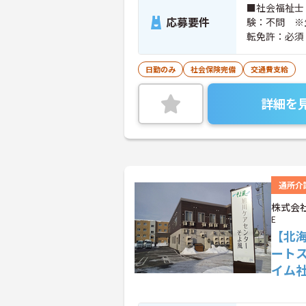
■社会福祉士
応募要件
験：不問 ※
転免許：必須
日勤のみ
社会保険完備
交通費支給
詳細を
通所介
株式会社
E
【北
ート
イム