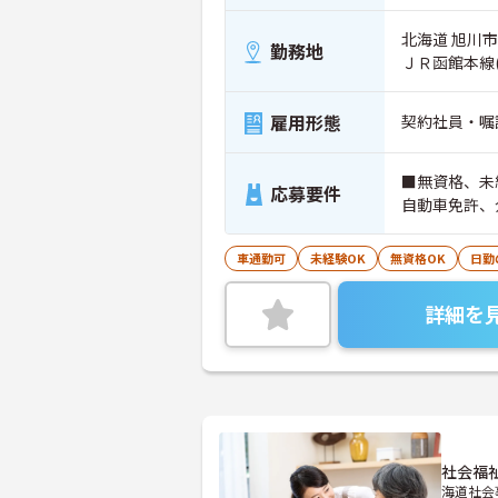
北海道 旭川市 
勤務地
ＪＲ函館本線
雇用形態
契約社員・嘱
■無資格、未
応募要件
自動車免許、
車通勤可
未経験OK
無資格OK
日勤
詳細を
社会福
海道社会