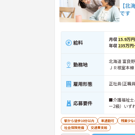
【北
です
月収
15.9万
給料
年収
235万円
北海道 富良野
勤務地
ＪＲ根室本線
雇用形態
正社員(正職員
■介護福祉士
応募要件
ー2級）いず
駅から徒歩10分以内
車通勤可
残業少な
社会保険完備
交通費支給