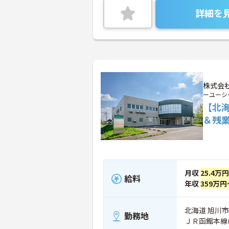
詳細を
株式会社
ーユーシ
【北海
＆残
月収
25.4万
給料
年収
359万円
北海道 旭川市 
勤務地
ＪＲ函館本線