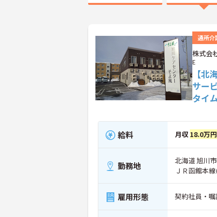
通所介
株式会社
E
【北
サー
タイ
給料
月収
18.0万
北海道 旭川市 
勤務地
ＪＲ函館本線
雇用形態
契約社員・嘱