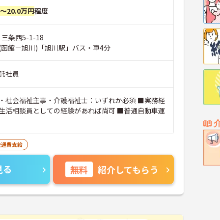
円～20.0万円
程度
三条西5-1-18
(函館－旭川)「旭川駅」バス・車4分
託社員
・社会福祉主事・介護福祉士：いずれか必須 ■実務経
生活相談員としての経験があれば尚可 ■普通自動車運
交通費支給
見る
無料
紹介してもらう