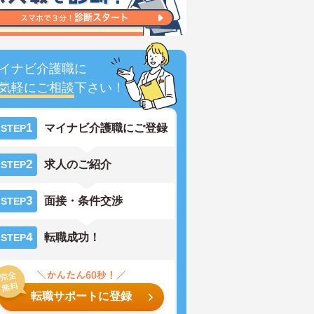
イナビ介護職に
気軽にご相談
下さい！
1
マイナビ介護職にご登録
STEP
2
求人のご紹介
STEP
3
面接・条件交渉
STEP
4
転職成功！
STEP
転職サポートに登録