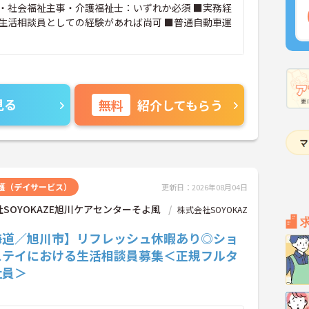
・社会福祉主事・介護福祉士：いずれか必須 ■実務経
生活相談員としての経験があれば尚可 ■普通自動車運
見る
無料
紹介してもらう
護（デイサービス）
更新日：2026年08月04日
SOYOKAZE旭川ケアセンターそよ風
株式会社SOYOKAZ
海道／旭川市】リフレッシュ休暇あり◎ショ
ステイにおける生活相談員募集＜正規フルタ
社員＞