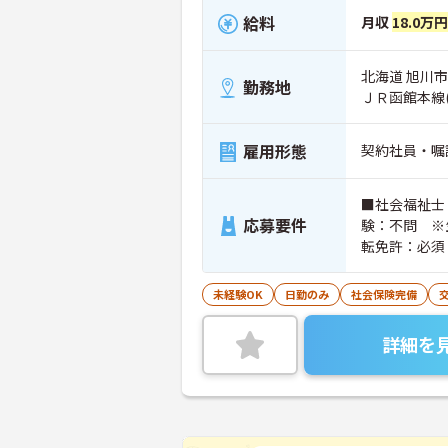
給料
月収
18.0万
北海道 旭川市 
勤務地
ＪＲ函館本線
雇用形態
契約社員・嘱
■社会福祉士
応募要件
験：不問 ※
転免許：必須
未経験OK
日勤のみ
社会保険完備
詳細を