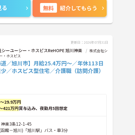
見る
無料
紹介してもらう
更新日：2026年07月31日
シーユーシー・ホスピスReHOPE 旭川神楽
株式会社シ
ー・ホスピス
道／旭川市】月給25.4万円～／年休113日
業少／ホスピス型住宅／介護職（訪問介護）
円～29.9万円
～421万円
賞与込み、夜勤月5回想定
神楽3条12-1-45
(函館－旭川)「旭川駅」バス・車3分