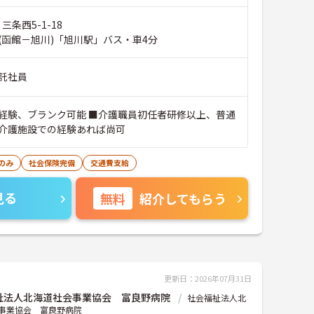
三条西5-1-18
(函館－旭川)「旭川駅」バス・車4分
託社員
経験、ブランク可能 ■介護職員初任者研修以上、普通
介護施設での経験あれば尚可
のみ
社会保険完備
交通費支給
見る
無料
紹介してもらう
更新日：2026年07月31日
祉法人北海道社会事業協会 富良野病院
社会福祉法人北
事業協会 富良野病院