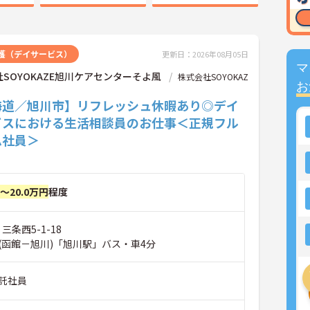
護（デイサービス）
更新日：2026年08月05日
マ
SOYOKAZE旭川ケアセンターそよ風
株式会社SOYOKAZ
お
海道／旭川市】リフレッシュ休暇あり◎デイ
ビスにおける生活相談員のお仕事＜正規フル
ム社員＞
円～20.0万円
程度
三条西5-1-18
(函館－旭川)「旭川駅」バス・車4分
託社員