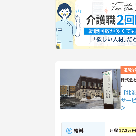
通所介
株式会社
E
【北
サー
＞
給料
月収
17.3万