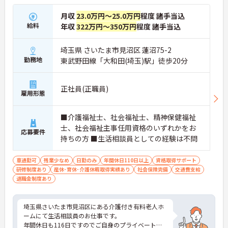
月収
23.0万円～25.0万円
程度 諸手当込
給料
年収
322万円～350万円
程度 諸手当込
埼玉県 さいたま市見沼区 蓮沼75-2
勤務地
東武野田線「大和田(埼玉)駅」徒歩20分
正社員(正職員)
雇用形態
■介護福祉士、社会福祉士、精神保健福祉
士、社会福祉主事任用資格のいずれかをお
応募要件
持ちの方 ■生活相談員としての経験は不問
車通勤可
残業少なめ
日勤のみ
年間休日110日以上
資格取得サポート
研修制度あり
産休･育休･介護休暇取得実績あり
社会保険完備
交通費支給
退職金制度あり
埼玉県さいたま市見沼区にある介護付き有料老人ホ
ームにて生活相談員のお仕事です。
年間休日も116日ですのでご自身のプライベートの