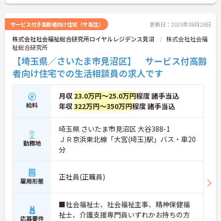
サービス付き高齢者向け住宅（サ高住）
更新日：2025年08月28日
株式会社社会福祉総合研究所ロイヤルレジデンス見沼
株式会社社会福
祉総合研究所
【埼玉県／さいたま市見沼区】 サービス付高齢
者向け住宅での生活相談員の求人です
月収
23.0万円～25.0万円
程度 諸手当込
給料
年収
322万円～350万円
程度 諸手当込
埼玉県 さいたま市見沼区 大谷388-1
ＪＲ京浜東北線「大宮(埼玉)駅」バス・車20
勤務地
分
正社員(正職員)
雇用形態
■社会福祉士、社会福祉主事、精神保健福
祉士、介護支援専門員いずれかお持ちの方
応募要件