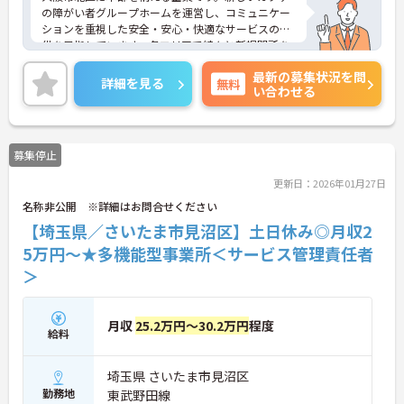
の障がい者グループホームを運営し、コミュニケー
ションを重視した安全・安心・快適なサービスの提
供を目指しています。各エリアで続々と新規開所を
している成長企業で働きませんか？ご興味のある方
最新の募集状況を問
には、面接対策ポイントなど、さらに詳細をお話し
詳細を見る
無料
い合わせる
いたしますのでお気軽にご相談ください！
募集停止
更新日：2026年01月27日
名称非公開 ※詳細はお問合せください
【埼玉県／さいたま市見沼区】土日休み◎月収2
5万円～★多機能型事業所＜サービス管理責任者
＞
月収
25.2万円～30.2万円
程度
給料
埼玉県 さいたま市見沼区
勤務地
東武野田線