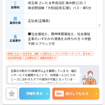
埼玉県 さいたま市見沼区 南中野1135-7
勤務地
東武野田線「大和田(埼玉)駅」バス・車5分
正社員(正職員)
雇用形態
■社会福祉士、精神保健福祉士、社会福祉
主事のいずれかの資格をお持ちの方 ※学歴
応募要件
不問 ※ブランク可
残業少なめ
住宅手当・補助
日勤のみ
ブランクOK
ボーナス・賞与あり
社会保険完備
交通費支給
退職金制度あり
全国359拠点705事業所以上を展開しています。幅広
いサービスを展開することで、利用者一人ひとりの
ニーズに合わせたケアの提供が可能となっていま
す。また、職員もサービスの選択を含め、ライフス
タイルに合わせた働き方の選択肢が多くあります。
入社時研修はもちろん、サービス・職種ごとに研修
詳細を見る
無料
紹介してもらう
カリキュラムが整っており学び成長できる環境で
す。
ご興味のある方は面接対策ポイントなどお話致しま