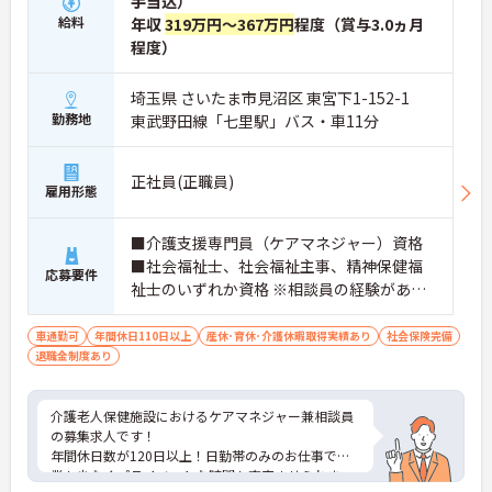
手当込）
給料
年収
319万円～367万円
程度（賞与3.0ヵ月
程度）
埼玉県 さいたま市見沼区 東宮下1-152-1
勤務地
東武野田線「七里駅」バス・車11分
正社員(正職員)
雇用形態
■介護支援専門員（ケアマネジャー）資格
■社会福祉士、社会福祉主事、精神保健福
応募要件
祉士のいずれか資格 ※相談員の経験があれ
ば尚可
車通勤可
年間休日110日以上
産休･育休･介護休暇取得実績あり
社会保険完備
退職金制度あり
介護老人保健施設におけるケアマネジャー兼相談員
の募集求人です！
年間休日数が120日以上！日勤帯のみのお仕事で残
業も少なくプライベートな時間も充実させられま