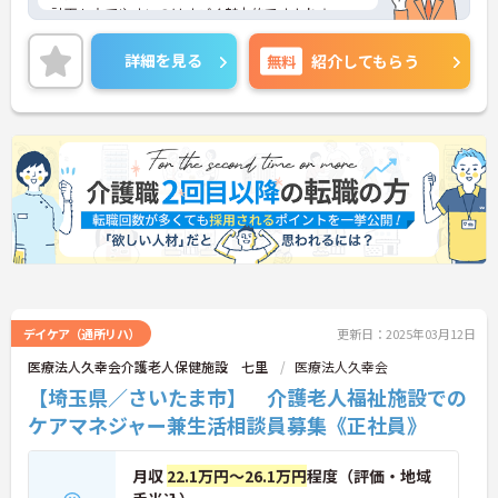
計画も立てやすいのはすごく魅力的ですよね☆
ご興味ある方には、面接対策ポイントなど、さらに
詳細をお話しいたしますのでお気軽にご相談くださ
詳細を見る
無料
紹介してもらう
い。
デイケア（通所リハ）
更新日：2025年03月12日
医療法人久幸会介護老人保健施設 七里
医療法人久幸会
【埼玉県／さいたま市】 介護老人福祉施設での
ケアマネジャー兼生活相談員募集《正社員》
月収
22.1万円～26.1万円
程度（評価・地域