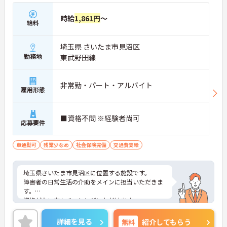
時給
1,861円
～
給料
埼玉県 さいたま市見沼区
勤務地
東武野田線
非常勤・パート・アルバイト
雇用形態
■資格不問 ※経験者尚可
応募要件
車通勤可
残業少なめ
社会保険完備
交通費支給
埼玉県さいたま市見沼区に位置する施設です。
障害者の日常生活の介助をメインに担当いただきま
す。
資格がない方もチャレンジいただけます。
ご興味のある方には、面接対策ポイントなど、さら
に詳細をお話しいたしますのでお気軽にご相談くだ
詳細を見る
無料
紹介してもらう