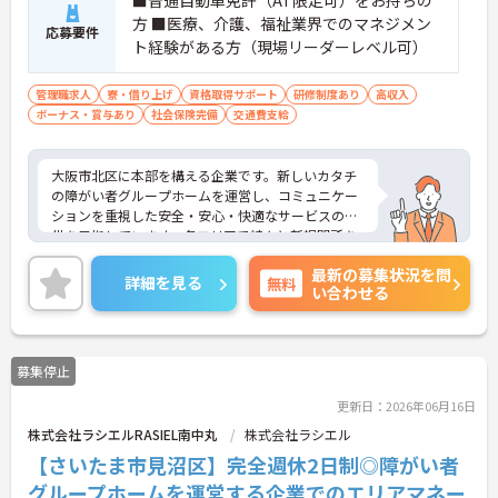
方 ■医療、介護、福祉業界でのマネジメン
応募要件
ト経験がある方（現場リーダーレベル可）
管理職求人
寮・借り上げ
資格取得サポート
研修制度あり
高収入
ボーナス・賞与あり
社会保険完備
交通費支給
大阪市北区に本部を構える企業です。新しいカタチ
の障がい者グループホームを運営し、コミュニケー
ションを重視した安全・安心・快適なサービスの提
供を目指しています。各エリアで続々と新規開所を
している成長企業で働きませんか？ご興味のある方
最新の募集状況を問
には、面接対策ポイントなど、さらに詳細をお話し
詳細を見る
無料
い合わせる
いたしますのでお気軽にご相談ください！
募集停止
更新日：2026年06月16日
株式会社ラシエルRASIEL南中丸
株式会社ラシエル
【さいたま市見沼区】完全週休2日制◎障がい者
グループホームを運営する企業でのエリアマネー