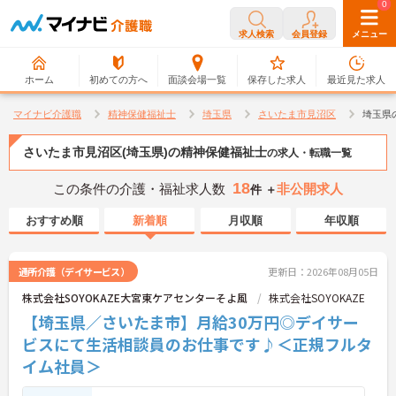
0
0
求人検索
会員登録
メニュー
ホーム
初めての方へ
面談会場一覧
保存した求人
最近見た求人
マイナビ介護職
精神保健福祉士
埼玉県
さいたま市見沼区
埼玉県
さいたま市見沼区(埼玉県)の精神保健福祉士
の求人・転職一覧
18
この条件の介護・福祉求人数
非公開求人
件 ＋
おすすめ順
新着順
月収順
年収順
通所介護（デイサービス）
更新日：2026年08月05日
株式会社SOYOKAZE大宮東ケアセンターそよ風
株式会社SOYOKAZE
【埼玉県／さいたま市】月給30万円◎デイサー
ビスにて生活相談員のお仕事です♪＜正規フルタ
イム社員＞