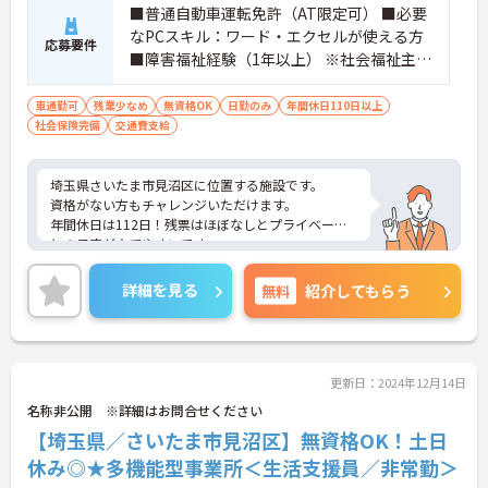
■普通自動車運転免許（AT限定可） ■必要
なPCスキル：ワード・エクセルが使える方
応募要件
■障害福祉経験（1年以上） ※社会福祉主事
任用資格 あれば尚可
車通勤可
残業少なめ
無資格OK
日勤のみ
年間休日110日以上
社会保険完備
交通費支給
埼玉県さいたま市見沼区に位置する施設です。
資格がない方もチャレンジいただけます。
年間休日は112日！残票はほぼなしとプライベート
との予定が立てやすいです。
ご興味のある方には、面接対策ポイントなど、さら
に詳細をお話しいたしますのでお気軽にご相談くだ
詳細を見る
無料
紹介してもらう
さい！
更新日：2024年12月14日
名称非公開 ※詳細はお問合せください
【埼玉県／さいたま市見沼区】無資格OK！土日
休み◎★多機能型事業所＜生活支援員／非常勤＞