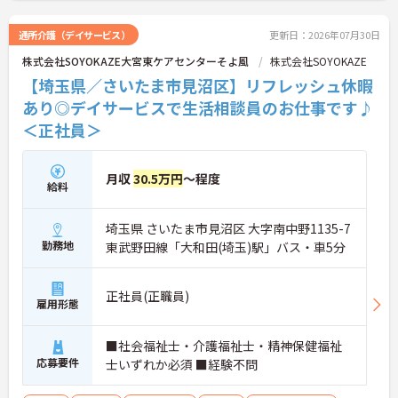
すのでお気軽にお問い合わせください。
通所介護（デイサービス）
更新日：2026年07月30日
株式会社SOYOKAZE大宮東ケアセンターそよ風
株式会社SOYOKAZE
【埼玉県／さいたま市見沼区】リフレッシュ休暇
あり◎デイサービスで生活相談員のお仕事です♪
＜正社員＞
月収
30.5万円
～程度
給料
埼玉県 さいたま市見沼区 大字南中野1135-7
勤務地
東武野田線「大和田(埼玉)駅」バス・車5分
正社員(正職員)
雇用形態
■社会福祉士・介護福祉士・精神保健福祉
応募要件
士いずれか必須 ■経験不問