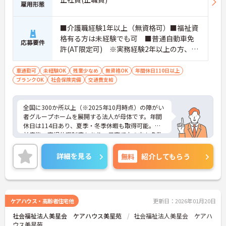
雇用形態
■介護職経験1年以上（無資格可）■福祉資
格有る方は未経験でも可 ■普通自動車免
応募要件
許(AT限定可) ※実務経験2年以上の方、障
がい者福祉に関する経験をお持ちの方大歓
迎
車通勤可
未経験OK
残業少なめ
無資格OK
年間休日110日以上
ブランクOK
社会保険完備
交通費支給
全国に300か所以上（※2025年10月時点）の障がい
者グループホームを展開する法人が母体です。年間
休日は114日あり、夏季・冬季休暇も取得可能。産
前産後・育児休暇制度もあり、子育て中の方も多数
活躍中で、ワークライフバランスを大切にしながら
働ける環境が整っています。研修制度や外部勉強会
詳細を見る
無料
紹介してもらう
の受講支援もあり、スキルアップもしっかりサポー
ト。将来的には管理者やエリアマネージャーへのキ
ャリアアップも目指せます。20代から60代まで幅広
い年代のスタッフが活躍しており、和やかな雰囲気
の職場です。介護経験を活かしたい方、福祉の資格
ケアハウス・高齢者住宅他
更新日：2026年01月20日
をお持ちの方、安定した法人でキャリアを築きたい
社会福祉法人美星会 ケアハウス美星苑
社会福祉法人美星会 ケアハ
方におすすめです。
ウス美星苑