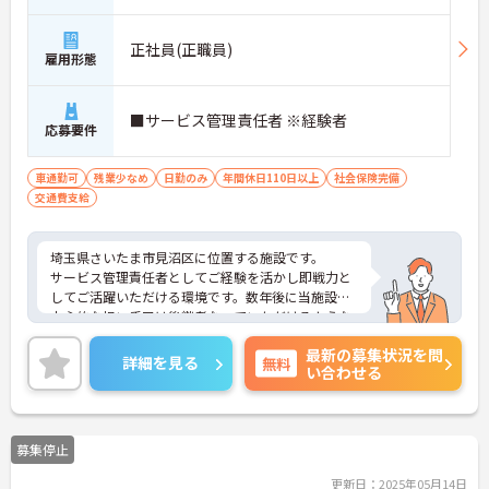
正社員(正職員)
雇用形態
■サービス管理責任者 ※経験者
応募要件
車通勤可
残業少なめ
日勤のみ
年間休日110日以上
社会保険完備
交通費支給
埼玉県さいたま市見沼区に位置する施設です。
サービス管理責任者としてご経験を活かし即戦力と
してご活躍いただける環境です。数年後に当施設の
中心的な担い手又は後継者なっていただけるような
意欲のある方をお待ちしております。
最新の募集状況を問
ご興味のある方には、面接対策ポイントなど、さら
詳細を見る
無料
い合わせる
に詳細をお話しいたしますのでお気軽にご相談くだ
さい！
募集停止
更新日：2025年05月14日