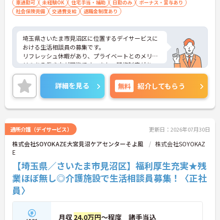
車通勤可
未経験OK
住宅手当・補助
日勤のみ
ボーナス・賞与あり
社会保険完備
交通費支給
退職金制度あり
埼玉県さいたま市見沼区に位置するデイサービスに
おける生活相談員の募集です。
リフレッシュ休暇があり、プライベートとのメリハ
リのある働き方が可能です。また、研修制度があ
り、働きながらスキルアップが目指せる環境です。
ご興味のある方には、面接対策ポイントなど、さら
詳細を見る
無料
紹介してもらう
に詳細をご案内しますのでお気軽にご相談くださ
い！
通所介護（デイサービス）
更新日：2026年07月30日
株式会社SOYOKAZE大宮見沼ケアセンターそよ風
株式会社SOYOKAZ
E
【埼玉県／さいたま市見沼区】福利厚生充実★残
業ほぼ無し◎介護施設で生活相談員募集！〈正社
員〉
月収
24.0万円
～程度 諸手当込