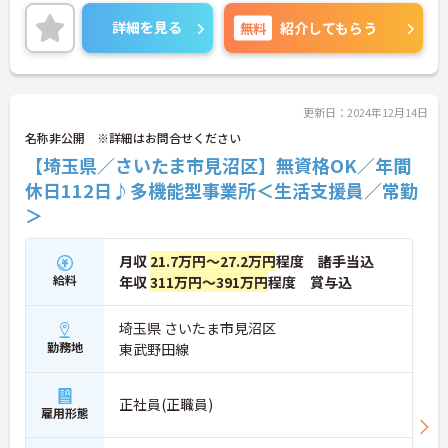
す！
ご興味ある方には、面接のポイントなど、さらに詳
詳細を見る
無料
紹介してもらう
細をお話致しますのでお気軽にご相談ください。
更新日：2024年12月14日
名称非公開 ※詳細はお問合せください
【埼玉県／さいたま市見沼区】無資格OK／年間
休日112日♪多機能型事業所＜生活支援員／常勤
＞
月収
21.7万円～27.2万円
程度 諸手当込
給料
年収
311万円～391万円
程度 賞与込
埼玉県 さいたま市見沼区
勤務地
東武野田線
正社員(正職員)
雇用形態