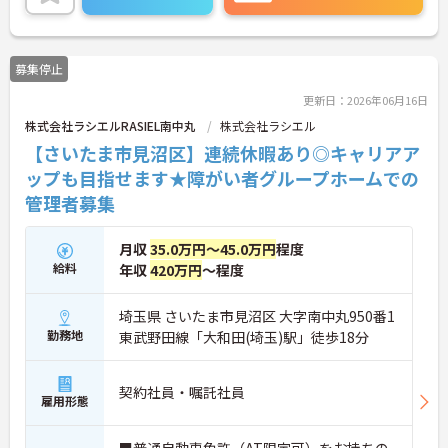
さい！
募集停止
更新日：2026年06月16日
株式会社ラシエルRASIEL南中丸
株式会社ラシエル
【さいたま市見沼区】連続休暇あり◎キャリアア
ップも目指せます★障がい者グループホームでの
管理者募集
月収
35.0万円～45.0万円
程度
給料
年収
420万円
～程度
埼玉県 さいたま市見沼区 大字南中丸950番1
勤務地
東武野田線「大和田(埼玉)駅」徒歩18分
契約社員・嘱託社員
雇用形態
■普通自動車免許（AT限定可）をお持ちの