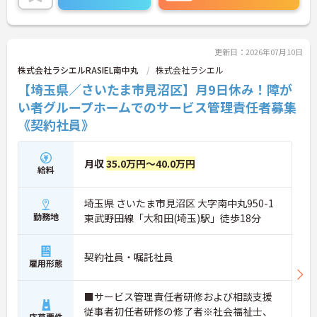
す。
ご興味のある方は面接対策ポイントなどお話致しま
すのでお気軽にお問い合わせください。
更新日：2026年07月10日
株式会社ラシエルRASIEL南中丸
株式会社ラシエル
【埼玉県／さいたま市見沼区】月9日休み！障が
い者グループホームでのサービス管理責任者募集
《契約社員》
月収
35.0万円～40.0万円
給料
埼玉県 さいたま市見沼区 大字南中丸950-1
勤務地
東武野田線「大和田(埼玉)駅」徒歩18分
契約社員・嘱託社員
雇用形態
■サービス管理責任者研修および相談支援
従事者初任者研修の修了者※社会福祉士、
応募要件