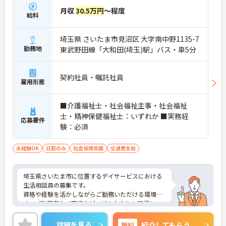
月収
30.5万円
～程度
給料
埼玉県 さいたま市見沼区 大字南中野1135-7
勤務地
東武野田線「大和田(埼玉)駅」バス・車5分
契約社員・嘱託社員
雇用形態
■介護福祉士・社会福祉主事・社会福祉
士・精神保健福祉士：いずれか ■実務経
応募要件
験：必須
未経験OK
日勤のみ
社会保険完備
交通費支給
埼玉県さいたま市に位置するデイサービスにおける
生活相談員の募集です。
資格や経験を活かしながらご勤務いただける環境で
す。ご利用者やご家族など、どんな方とも円滑にコ
ミュニケーションをとれる方を募集しています。
ご興味のある方には、面接対策ポイントなど、さら
詳細を見る
無料
紹介してもらう