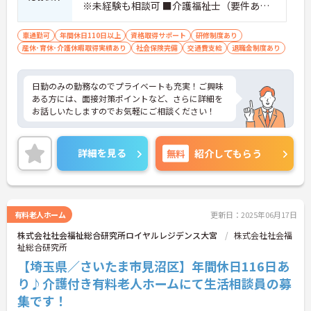
※未経験も相談可 ■介護福祉士（要件あ
り） ■普通自動車運転免許〈AT限定可〉※
必須
車通勤可
年間休日110日以上
資格取得サポート
研修制度あり
産休･育休･介護休暇取得実績あり
社会保険完備
交通費支給
退職金制度あり
日勤のみの勤務なのでプライベートも充実！ご興味
ある方には、面接対策ポイントなど、さらに詳細を
お話しいたしますのでお気軽にご相談ください！
詳細を見る
無料
紹介してもらう
有料老人ホーム
更新日：2025年06月17日
株式会社社会福祉総合研究所ロイヤルレジデンス大宮
株式会社社会福
祉総合研究所
【埼玉県／さいたま市見沼区】年間休日116日あ
り♪介護付き有料老人ホームにて生活相談員の募
集です！