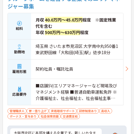
ジャー募集
月収
40.0万円～45.0万円
程度 ※固定残業
代を含む
給料
年収
500万円～630万円
程度
埼玉県 さいたま市見沼区 大字南中丸950番1
勤務地
東武野田線「大和田(埼玉)駅」徒歩18分
契約社員・嘱託社員
雇用形態
■店舗SV/エリアマネージャーなど現場及び
マネジメント経験 ■普通自動車運転免許 ※
応募要件
介護福祉士、社会福祉士、社会福祉主事、
精神保健福祉士、サービス管理責任者、社
会福祉主事任用資格等歓迎
管理職求人
寮・借り上げ
資格取得サポート
研修制度あり
高収入
ボーナス・賞与あり
社会保険完備
交通費支給
大阪市北区に本部を構える企業です。新しいカタチ