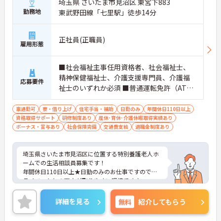
埼玉県 さいたま市見沼区 東宮下883
勤務地
東武野田線「七里駅」徒歩14分
正社員(正職員)
雇用形態
■社会福祉主事任用資格者、社会福祉士、
精神保健福祉士、介護支援専門員、介護福
応募要件
祉士のいずれか必須 ■普通運転免許（AT限
定可） ■生活相談員経験必須
車通勤可
寮・借り上げ
住宅手当・補助
日勤のみ
年間休日110日以上
資格取得サポート
研修制度あり
産休･育休･介護休暇取得実績あり
ボーナス・賞与あり
社会保険完備
交通費支給
退職金制度あり
埼玉県さいたま市見沼区に位置する特別養護老人ホ
ームでの生活相談員募集です！
年間休日110日以上★日勤のみのお仕事ですのでプ
ライベートとの両立が取りやすい環境です♪
ご興味ある方には、面接対策ポイントなど、さらに
詳細をお話しいたしますのでお気軽にご相談くださ
詳細を見る
無料
紹介してもらう
い。