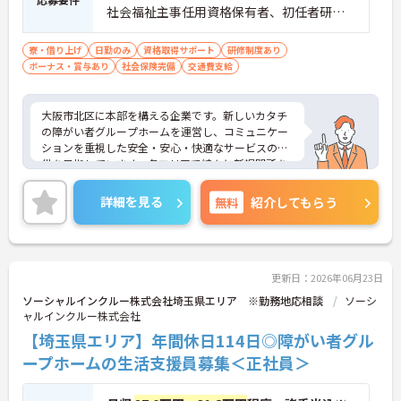
社会福祉主事任用資格保有者、初任者研修
（旧ヘルパー2級）、実務者研修（旧ヘルパ
ー1級）修了者、介護福祉士、精神保健福祉
寮・借り上げ
日勤のみ
資格取得サポート
研修制度あり
ボーナス・賞与あり
士歓迎■普通自動車運転免許
社会保険完備
交通費支給
大阪市北区に本部を構える企業です。新しいカタチ
の障がい者グループホームを運営し、コミュニケー
ションを重視した安全・安心・快適なサービスの提
供を目指しています。各エリアで続々と新規開所を
している成長企業で働きませんか？ご興味のある方
には、面接対策ポイントなど、さらに詳細をお話し
詳細を見る
無料
紹介してもらう
いたしますのでお気軽にご相談ください！
更新日：2026年06月23日
ソーシャルインクルー株式会社埼玉県エリア ※勤務地応相談
ソーシ
ャルインクルー株式会社
【埼玉県エリア】年間休日114日◎障がい者グル
ープホームの生活支援員募集＜正社員＞