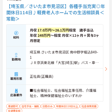
★おすすめPOINT★
【埼玉県／さいたま市見沼区】各種手当充実◎年
・生活支援員からスタートし、サービス管理責任者
間休日114日♪軽費老人ホームでの生活相談員＜
やエリアマネージャーへと続く明確なステップアッ
常勤＞
プの道筋が用意されています。急成長中の企業であ
るためポストも豊富にあり、専門性を高めながらマ
ネジメント職への挑戦も視野に入れていただけま
月収
17.0万円～26.1万円
程度 諸手当込
す。
年収
249万円
～程度 月収×12ヶ月＋賞与3ヶ
・年間休日114日、残業月平均10時間程度という就
給料
業環境に加え、産前産後休暇や育児休暇制度がしっ
月想定
かりと整備されています。オンとオフの切り替えを
明確にし、心身ともに充実した状態で長くご活躍い
埼玉県 さいたま市見沼区 南中野字堀込849-
ただけます。
1
・グループホーム一棟あたりの入居者様20名定員を
勤務地
ＪＲ京浜東北線「大宮(埼玉)駅」バス・車21
常時2～4名のスタッフで支援、国基準を上回る人員
配置や夜間複数名体制が敷かれているため、業務に
分
追われることなくご利用者様のペースに合わせたサ
正社員(正職員)
ポートが可能です。施設も専用設計で働きやすく、
雇用形態
ご自身の理想とする福祉を実践できる環境が整って
います。
■社会福祉士、社会福祉主事任用、介護福
応募要件
祉士、精神保健福祉士のいずれか
車通勤可
住宅手当・補助
日勤のみ
年間休日110日以上
社会保険完備
交通費支給