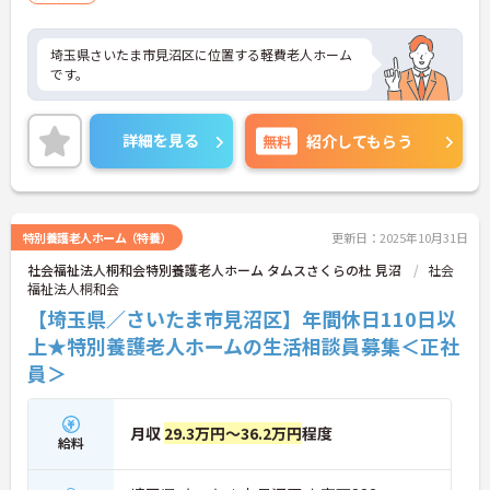
埼玉県さいたま市見沼区に位置する軽費老人ホーム
です。
詳細を見る
無料
紹介してもらう
特別養護老人ホーム（特養）
更新日：2025年10月31日
社会福祉法人桐和会特別養護老人ホーム タムスさくらの杜 見沼
社会
福祉法人桐和会
【埼玉県／さいたま市見沼区】年間休日110日以
上★特別養護老人ホームの生活相談員募集＜正社
員＞
月収
29.3万円～36.2万円
程度
給料