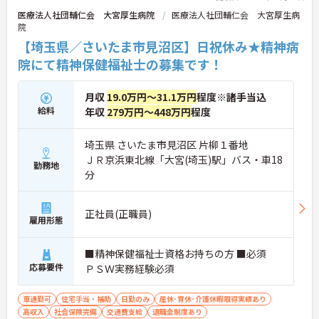
医療法人社団輔仁会 大宮厚生病院
医療法人社団輔仁会 大宮厚生病
院
【埼玉県／さいたま市見沼区】日祝休み★精神病
院にて精神保健福祉士の募集です！
月収
19.0万円～31.1万円
程度※諸手当込
給料
年収
279万円～448万円
程度
埼玉県 さいたま市見沼区 片柳１番地
ＪＲ京浜東北線「大宮(埼玉)駅」バス・車18
勤務地
分
正社員(正職員)
雇用形態
■精神保健福祉士資格お持ちの方 ■必須
応募要件
ＰＳＷ実務経験必須
車通勤可
住宅手当・補助
日勤のみ
産休･育休･介護休暇取得実績あり
高収入
社会保険完備
交通費支給
退職金制度あり