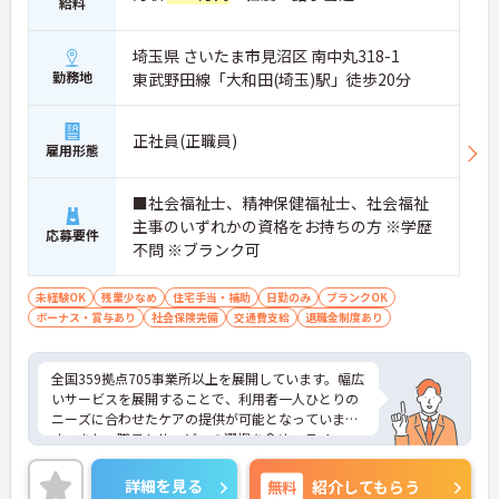
給料
埼玉県 さいたま市見沼区 南中丸318-1
勤務地
東武野田線「大和田(埼玉)駅」徒歩20分
正社員(正職員)
雇用形態
■社会福祉士、精神保健福祉士、社会福祉
主事のいずれかの資格をお持ちの方 ※学歴
応募要件
不問 ※ブランク可
未経験OK
残業少なめ
住宅手当・補助
日勤のみ
ブランクOK
ボーナス・賞与あり
社会保険完備
交通費支給
退職金制度あり
全国359拠点705事業所以上を展開しています。幅広
いサービスを展開することで、利用者一人ひとりの
ニーズに合わせたケアの提供が可能となっていま
す。また、職員もサービスの選択を含め、ライフス
タイルに合わせた働き方の選択肢が多くあります。
入社時研修はもちろん、サービス・職種ごとに研修
詳細を見る
無料
紹介してもらう
カリキュラムが整っており学び成長できる環境で