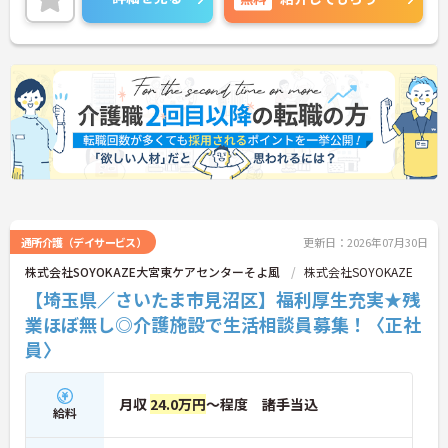
に詳細をご案内しますのでお気軽にご相談くださ
い！
通所介護（デイサービス）
更新日：2026年07月30日
株式会社SOYOKAZE大宮東ケアセンターそよ風
株式会社SOYOKAZE
【埼玉県／さいたま市見沼区】福利厚生充実★残
業ほぼ無し◎介護施設で生活相談員募集！〈正社
員〉
月収
24.0万円
～程度 諸手当込
給料