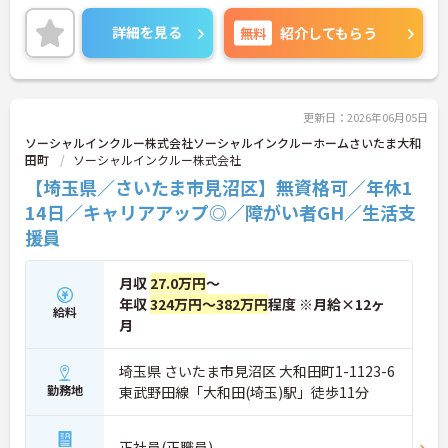
スを保ちながらご勤務いただけます。ご興味のある
方には、面接対策ポイントなど、さらに詳細をお話
詳細を見る
無料
紹介してもらう
しいたしますのでお気軽にご相談ください！
更新日：2026年06月05日
ソーシャルインクルー株式会社ソーシャルインクルーホームさいたま大和
田町
ソーシャルインクルー株式会社
【埼玉県／さいたま市見沼区】無資格可／年休1
14日／キャリアアップ◎／障がい者GH／生活支
援員
月収
27.0万円
～
年収
324万円～382万円
程度 ※月給×12ヶ
給料
月
埼玉県 さいたま市見沼区 大和田町1-1123-6
勤務地
東武野田線「大和田(埼玉)駅」徒歩11分
正社員(正職員)