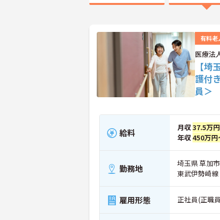
有料老
医療法
【埼
護付
員＞
月収
37.5万円
給料
年収
450万円
埼玉県 草加市 
勤務地
東武伊勢崎線
雇用形態
正社員(正職員