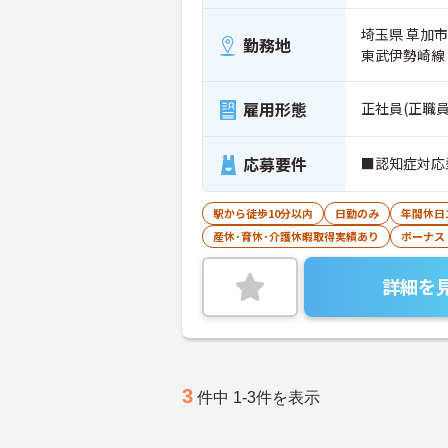
埼玉県 草加市 
勤務地
東武伊勢崎線
雇用形態
正社員(正職員
応募要件
■認知症対応
駅から徒歩10分以内
日勤のみ
年間休日
産休･育休･介護休暇取得実績あり
ボーナス
詳細を
3
件中 1-3件を表示