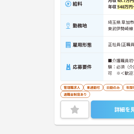
月収
45.7万
給料
年収
548万円
埼玉県 草加市 
勤務地
東武伊勢崎線
雇用形態
正社員(正職員
■介護職員初
応募要件
験：必須（介
可 ※＜歓迎
通自動車運転
管理職求人
車通勤可
日勤のみ
年間
退職金制度あり
詳細を