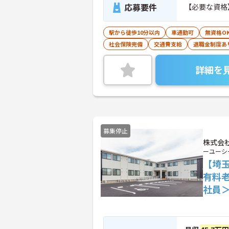
応募要件
【必要な資格
駅から徒歩10分以内
車通勤可
無資格O
社会保険完備
交通費支給
退職金制度あ
詳細を
募集停止
株式会社
ーユーシ
【埼玉
有料
社員