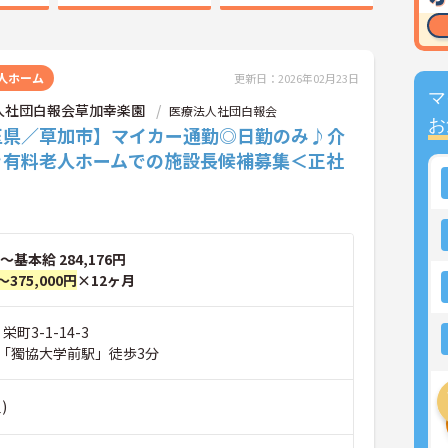
人ホーム
更新日：2026年02月23日
マ
人社団白報会草加幸楽園
医療法人社団白報会
お
玉県／草加市】マイカー通勤◎日勤のみ♪介
き有料老人ホームでの施設長候補募集＜正社
～基本給 284,176円
～375,000円
×12ヶ月
栄町3-1-14-3
「獨協大学前駅」徒歩3分
)