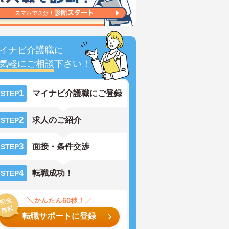
イナビ介護職に
気軽にご相談
下さい！
1
マイナビ介護職にご登録
STEP
2
求人のご紹介
STEP
3
面接・条件交渉
STEP
4
転職成功！
STEP
転職サポートに登録