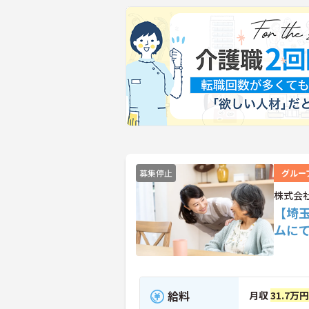
募集停止
グルー
株式会
【埼
ムに
給料
月収
31.7万