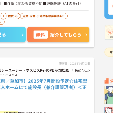
】 ■介護に関わる資格不問 ■運転免許（ATのみ可）
K
日勤のみ
産休･育休･介護休暇取得実績あり
り
見る
無料
紹介してもらう
更新日：2026年08月03日
シーユーシー・ホスピスReHOPE 草加松原
株式会社シ
ー・ホスピス
県／草加市】2025年7月開設予定☆住宅型
老人ホームにて施設長（兼介護管理者）＜正
＞