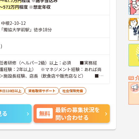
円～47.7万円
程度 ※諸手当込み
～572万円
程度 ※想定年収
中根2-10-12
「獨協大学前駅」徒歩18分
)
任者研修（ヘルパー2級）以上：必須 ■実務経
護経験：2年以上） ※マネジメント経験：あれば尚
＞施設長経験、店長（飲食店や販売店など） ■普
免許（AT限定可）
休日110日以上
資格取得サポート
社会保険完備
最新の募集状況を
見る
無料
問い合わせる