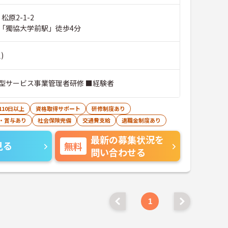
松原2-1-2
「獨協大学前駅」徒歩4分
)
型サービス事業管理者研修 ■経験者
110日以上
資格取得サポート
研修制度あり
・賞与あり
社会保険完備
交通費支給
退職金制度あり
最新の募集状況を
見る
無料
問い合わせる
1