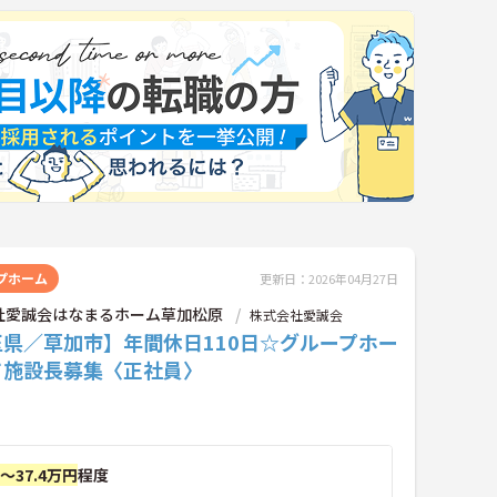
プホーム
更新日：2026年04月27日
社愛誠会はなまるホーム草加松原
株式会社愛誠会
玉県／草加市】年間休日110日☆グループホー
て施設長募集〈正社員〉
円～37.4万円
程度