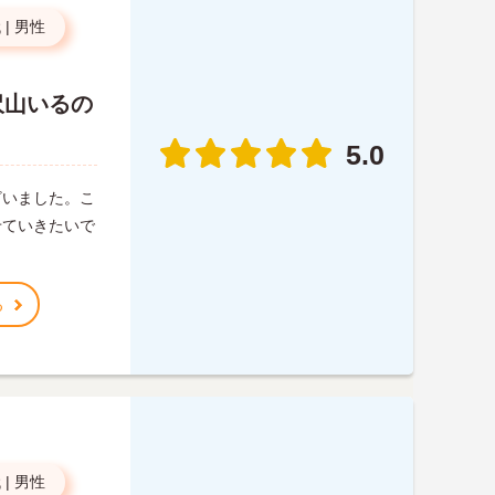
代
|
男性
沢山いるの
5.0
ざいました。こ
せていきたいで
る
代
|
男性