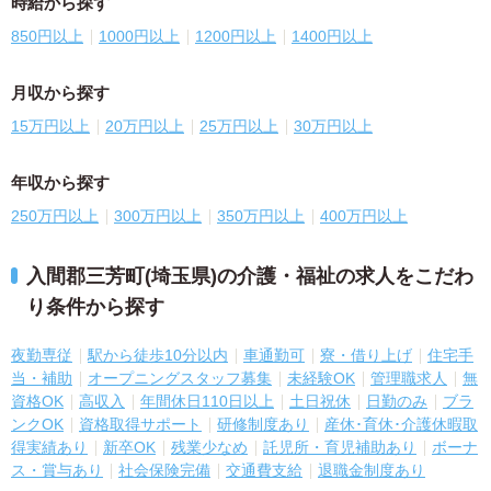
時給から探す
850円以上
1000円以上
1200円以上
1400円以上
月収から探す
15万円以上
20万円以上
25万円以上
30万円以上
年収から探す
250万円以上
300万円以上
350万円以上
400万円以上
入間郡三芳町(埼玉県)の介護・福祉の求人をこだわ
り条件から探す
夜勤専従
駅から徒歩10分以内
車通勤可
寮・借り上げ
住宅手
当・補助
オープニングスタッフ募集
未経験OK
管理職求人
無
資格OK
高収入
年間休日110日以上
土日祝休
日勤のみ
ブラ
ンクOK
資格取得サポート
研修制度あり
産休･育休･介護休暇取
得実績あり
新卒OK
残業少なめ
託児所・育児補助あり
ボーナ
ス・賞与あり
社会保険完備
交通費支給
退職金制度あり