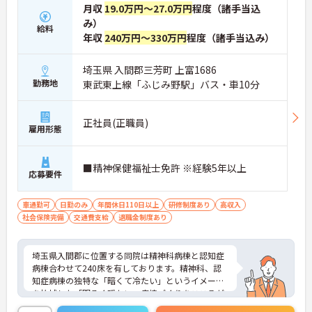
月収
19.0万円～27.0万円
程度（諸手当込
み）
給料
年収
240万円～330万円
程度（諸手当込み）
埼玉県 入間郡三芳町 上富1686
勤務地
東武東上線「ふじみ野駅」バス・車10分
正社員(正職員)
雇用形態
■精神保健福祉士免許 ※経験5年以上
応募要件
車通勤可
日勤のみ
年間休日110日以上
研修制度あり
高収入
社会保険完備
交通費支給
退職金制度あり
埼玉県入間郡に位置する同院は精神科病棟と認知症
病棟合わせて240床を有しております。精神科、認
知症病棟の独特な「暗くて冷たい」というイメージ
を払拭した「明るく暖かい」病棟づくりをこころが
けており、晴れた日には秩父連山が一望できます。