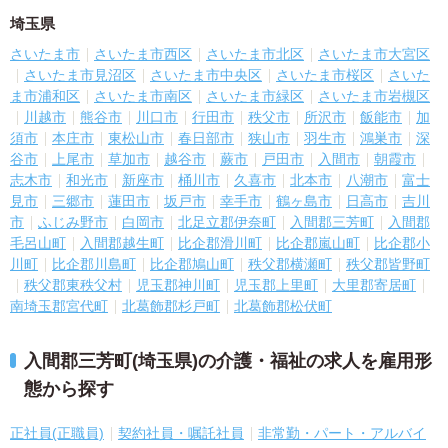
埼玉県
さいたま市
さいたま市西区
さいたま市北区
さいたま市大宮区
さいたま市見沼区
さいたま市中央区
さいたま市桜区
さいた
ま市浦和区
さいたま市南区
さいたま市緑区
さいたま市岩槻区
川越市
熊谷市
川口市
行田市
秩父市
所沢市
飯能市
加
須市
本庄市
東松山市
春日部市
狭山市
羽生市
鴻巣市
深
谷市
上尾市
草加市
越谷市
蕨市
戸田市
入間市
朝霞市
志木市
和光市
新座市
桶川市
久喜市
北本市
八潮市
富士
見市
三郷市
蓮田市
坂戸市
幸手市
鶴ヶ島市
日高市
吉川
市
ふじみ野市
白岡市
北足立郡伊奈町
入間郡三芳町
入間郡
毛呂山町
入間郡越生町
比企郡滑川町
比企郡嵐山町
比企郡小
川町
比企郡川島町
比企郡鳩山町
秩父郡横瀬町
秩父郡皆野町
秩父郡東秩父村
児玉郡神川町
児玉郡上里町
大里郡寄居町
南埼玉郡宮代町
北葛飾郡杉戸町
北葛飾郡松伏町
入間郡三芳町(埼玉県)の介護・福祉の求人を雇用形
態から探す
正社員(正職員)
契約社員・嘱託社員
非常勤・パート・アルバイ