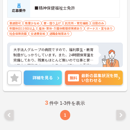
■精神保健福祉士免許
応募要件
車通勤可
残業少なめ
寮・借り上げ
託児所・育児補助
日勤のみ
年間休日110日以上
産休･育休･介護休暇取得実績あり
ボーナス・賞与あり
社会保険完備
交通費支給
退職金制度あり
大手法人グループの病院ですので、福利厚生・教育
制度がしっかりしています。また、24時間保育室を
完備しており、残業もほとんど無いので仕事と家庭
の両立も可能です。ワークライフバランスを重視し
て働きたい方や、子育てと仕事を両立する方にオス
最新の募集状況を問
スメです！
詳細を見る
無料
い合わせる
ご興味ある方には、面接対策ポイントなど、さらに
詳細をお話しいたしますのでお気軽にご相談くださ
い。
3
件中 1-3件を表示
1