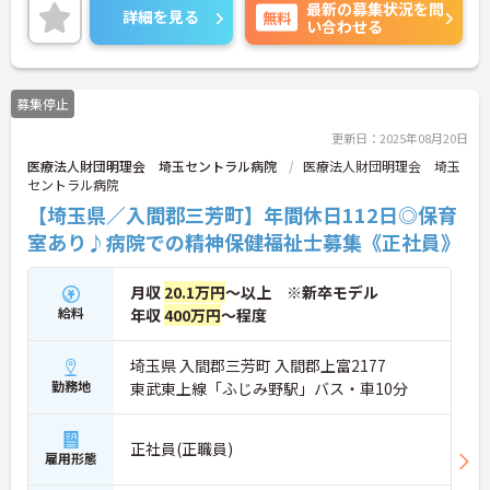
最新の募集状況を問
自然豊かな環境の中で、ゆとりをもった看護を提供
詳細を見る
無料
い合わせる
しております。日勤のみで残業も月5時間以下ですの
で、ご家庭をお持ちの方も安心して働くことができ
ます。ご興味ある方には、面接対策ポイントなど、
さらに詳細をお話しいたしますのでお気軽にご相談
募集停止
ください。
更新日：2025年08月20日
医療法人財団明理会 埼玉セントラル病院
医療法人財団明理会 埼玉
セントラル病院
【埼玉県／入間郡三芳町】年間休日112日◎保育
室あり♪病院での精神保健福祉士募集《正社員》
月収
20.1万円
～以上 ※新卒モデル
給料
年収
400万円
～程度
埼玉県 入間郡三芳町 入間郡上富2177
勤務地
東武東上線「ふじみ野駅」バス・車10分
正社員(正職員)
雇用形態