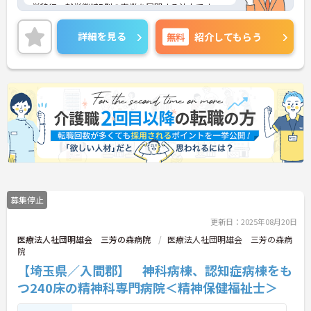
労移行、就労継続B型の事業を展開する法人です。
地域に安定したサービスを目指し、多職種連携して
ご利用者様をサポートしています。
詳細を見る
無料
紹介してもらう
基本土日祝がお休み、残業が少なくプライベートと
の両立も可能です。
ご興味ある方はお気軽にお問い合わせ下さい。
募集停止
更新日：2025年08月20日
医療法人社団明雄会 三芳の森病院
医療法人社団明雄会 三芳の森病
院
【埼玉県／入間郡】 神科病棟、認知症病棟をも
つ240床の精神科専門病院＜精神保健福祉士＞