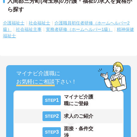
入間郡三芳町(埼玉県)の介護・福祉の求人を資格か
ら探す
介護福祉士
社会福祉士
介護職員初任者研修（ホームヘルパー2
級）
社会福祉主事
実務者研修（ホームヘルパー1級）
精神保健
福祉士
マイナビ介護職に
お気軽にご相談
下さい！
マイナビ介護
1
STEP
職にご登録
2
求人のご紹介
STEP
面接・条件交
3
STEP
渉