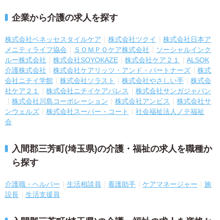
企業から介護の求人を探す
株式会社ベネッセスタイルケア
株式会社ツクイ
株式会社日本ア
メニティライフ協会
ＳＯＭＰＯケア株式会社
ソーシャルインク
ルー株式会社
株式会社SOYOKAZE
株式会社ケア２１
ALSOK
介護株式会社
株式会社ケアリッツ・アンド・パートナーズ
株式
会社ニチイ学館
株式会社ソラスト
株式会社やさしい手
株式会
社ケア２１
株式会社ニチイケアパレス
株式会社サンガジャパン
株式会社川島コーポレーション
株式会社アンビス
株式会社サ
ンウェルズ
株式会社スーパー・コート
社会福祉法人ノテ福祉
会
入間郡三芳町(埼玉県)の介護・福祉の求人を職種か
ら探す
介護職・ヘルパー
生活相談員
看護助手
ケアマネージャー
施
設長
生活支援員