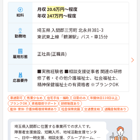
月収
20.6万円
～程度
給料
年収
247万円
～程度
埼玉県 入間郡三芳町 北永井381-3
勤務地
東武東上線「鶴瀬駅」バス・車15分
正社員(正職員)
雇用形態
■実務経験者 ■相談支援従事者 関連の研修
修了者・その他介護福祉士、社会福祉士、
応募要件
精神保健福祉士の有資格者 ※ブランクOK
車通勤可
残業少なめ
住宅手当・補助
日勤のみ
年間休日110日以上
ブランクOK
資格取得サポート
研修制度あり
産休･育休･介護休暇取得実績あり
社会保険完備
交通費支給
退職金制度あり
埼玉県入間郡に位置する事業所での求人です。
障害者支援施設、短期入所、地域活動支援センタ
ー、日中一時支援、相談支援、グループホーム、就