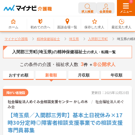
0
0
求人検索
会員登録
メニュー
ホーム
初めての方へ
面談会場一覧
保存した求人
最近見た求人
マイナビ介護職
精神保健福祉士
埼玉県
入間郡三芳町
埼玉県の精
入間郡三芳町(埼玉県)の精神保健福祉士
の求人・転職一覧
3
この条件の介護・福祉求人数
非公開求人
件 ＋
おすすめ順
新着順
月収順
年収順
障がい者施設
更新日：2025年12月23日
社会福祉法人めぐみ会相談支援センター かしの木
社会福祉法人めぐ
み会
【埼玉県／入間郡三芳町】基本土日祝休み×17
時30分定時◎障害者相談支援事業での相談支援
専門員募集