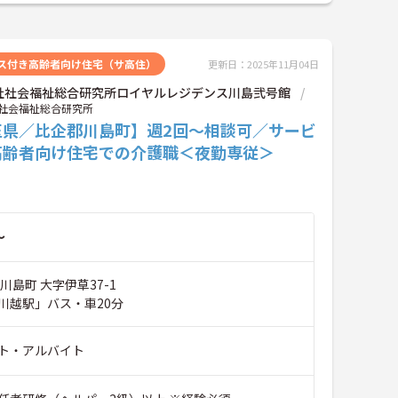
ス付き高齢者向け住宅（サ高住）
更新日：2025年11月04日
社社会福祉総合研究所ロイヤルレジデンス川島弐号館
社会福祉総合研究所
玉県／比企郡川島町】週2回～相談可／サービ
高齢者向け住宅での介護職＜夜勤専従＞
～
川島町 大字伊草37-1
川越駅」バス・車20分
ト・アルバイト