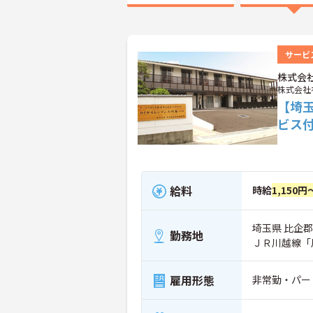
サービ
株式会
株式会社
【埼
ビス
給料
時給
1,150円
埼玉県 比企郡
勤務地
ＪＲ川越線「
雇用形態
非常勤・パー