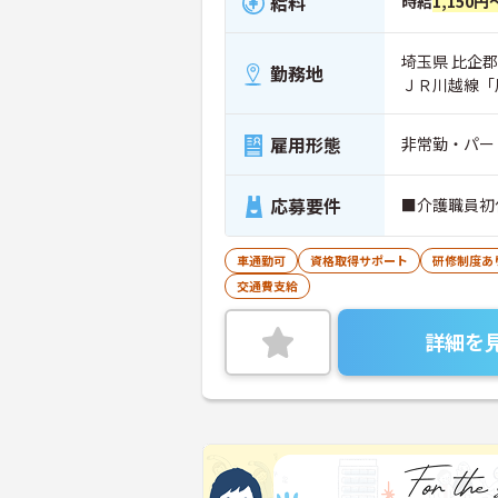
給料
時給
1,150円
埼玉県 比企郡
勤務地
ＪＲ川越線「
雇用形態
非常勤・パー
応募要件
■介護職員初
車通勤可
資格取得サポート
研修制度あ
交通費支給
詳細を