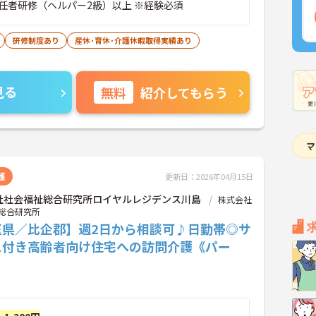
任者研修（ヘルパー2級）以上 ※経験必須
研修制度あり
産休･育休･介護休暇取得実績あり
見る
無料
紹介してもらう
護
更新日：2026年04月15日
社社会福祉総合研究所ロイヤルレジデンス川島
株式会社
総合研究所
玉県／比企郡】週2日から相談可♪日勤帯◎サ
ス付き高齢者向け住宅への訪問介護《パー