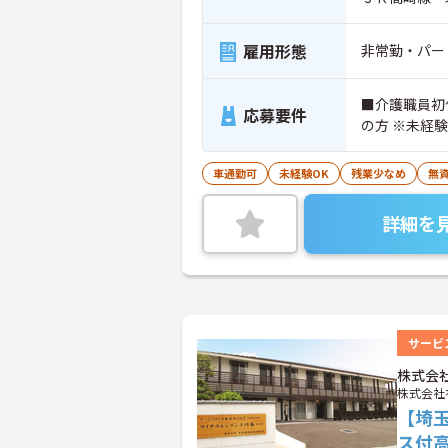
雇用形態
非常勤・パー
■介護職員初
応募要件
の方 ※未経
車通勤可
未経験OK
残業少なめ
無資
詳細を
サービ
株式会
株式会社
【埼
ス付