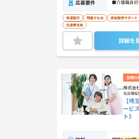
応募要件
■介護職員初
車通勤可
残業少なめ
資格取得サポート
交通費支給
詳細を
訪問介
株式会
社会福祉
【埼
ービ
ト》