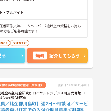
ト・アルバイト
任者研修又はホームヘルパー2級以上の資格をお持ち
験の方もご応募可能です！
格OK
交通費支給
見る
無料
紹介してもらう
ス付き高齢者向け住宅（サ高住）
更新日：2025年11月04日
社社会福祉総合研究所ロイヤルレジデンス川島弐号館
社会福祉総合研究所
玉県／比企郡川島町】週2日～相談可／サービ
高齢者向け住宅での入浴介助員募集＜非常勤