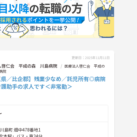
更新日：2025年11月11日
人啓仁会 平成の森 川島病院
医療法人啓仁会 平成の
病院
玉県／比企郡】残業少なめ／託児所有◎病院
看護助手の求人です＜非常勤＞
～
川島町 畑中478番地1
北本駅」バス・車24分