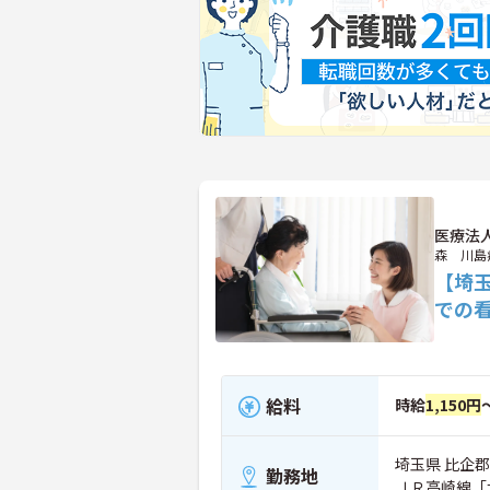
医療法
森 川島
【埼
での
給料
時給
1,150円
埼玉県 比企郡
勤務地
ＪＲ高崎線「