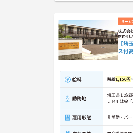
サービ
株式会
株式会社
【埼
ス付
給料
時給
1,150円
埼玉県 比企郡
勤務地
ＪＲ川越線「
雇用形態
非常勤・パー