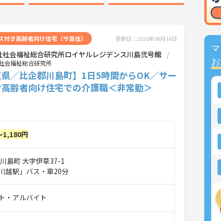
ス付き高齢者向け住宅（サ高住）
更新日：2026年06月16日
マ
社社会福祉総合研究所ロイヤルレジデンス川島弐号館
お
社会福祉総合研究所
玉県／比企郡川島町】1日5時間からOK／サー
付高齢者向け住宅での介護職＜非常勤＞
～1,180円
川島町 大字伊草37-1
川越駅」バス・車20分
ト・アルバイト