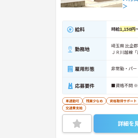
＞
給料
時給
1,150円
埼玉県 比企郡
勤務地
ＪＲ川越線「
雇用形態
非常勤・パー
応募要件
■資格不問 
車通勤可
残業少なめ
資格取得サポート
交通費支給
詳細を