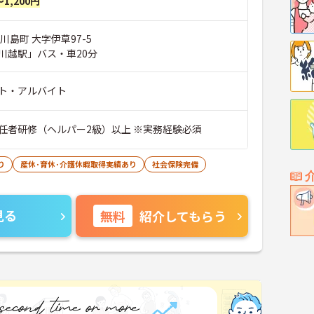
～1,200円
川島町 大字伊草97-5
川越駅」バス・車20分
ト・アルバイト
任者研修（ヘルパー2級）以上 ※実務経験必須
り
産休･育休･介護休暇取得実績あり
社会保険完備
見る
無料
紹介してもらう