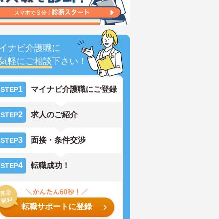
イナビ介護職に
気軽にご相談
下さい！
1
マイナビ介護職にご登録
STEP
2
求人のご紹介
STEP
3
面接・条件交渉
STEP
4
転職成功！
STEP
転職サポートに登録