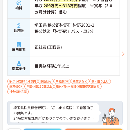
年収
289万円～318万円
程度 ※賞与（3.0
給料
ヵ月分計算）含む
埼玉県 秩父郡皆野町 皆野2031-1
勤務地
秩父鉄道「皆野駅」バス・車3分
正社員(正職員)
雇用形態
■実務経験1年以上
応募要件
駅から徒歩10分以内
車通勤可
未経験OK
残業少なめ
寮・借り上げ
無資格OK
年間休日110日以上
産休･育休･介護休暇取得実績あり
社会保険完備
埼玉県秩父郡皆野町にございます病院にて看護助手
の募集です。
24時間対応託児所がありますので小さなお子さまが
いらっしゃる方も安心◎
ご興味ある方には、面接対策ポイントなど、さらに