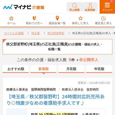
0
0
求人検索
会員登録
メニュー
ホーム
初めての方へ
面談会場一覧
保存した求人
最近見た求人
マイナビ介護職
埼玉県
秩父郡皆野町
埼玉県の正社員(正職員)の求人・
秩父郡皆野町(埼玉県)の正社員(正職員)
の介護職・福祉の求人・
転職一覧
6
この条件の介護・福祉求人数
非公開求人
件 ＋
おすすめ順
新着順
月収順
年収順
更新日：2026年05月15日
医療法人徳洲会 皆野病院皆野病院
医療法人徳洲会 皆野病院
【埼玉県／秩父郡皆野町】24時間対応託児所あ
り◎残業少なめの看護助手求人です♪
月収
20.2万円～22.2万円
程度 ※手当含む