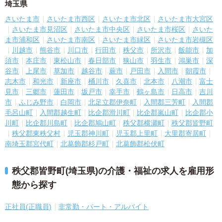
埼玉県
さいたま市
さいたま市西区
さいたま市北区
さいたま市大宮区
さいたま市見沼区
さいたま市中央区
さいたま市桜区
さいた
ま市浦和区
さいたま市南区
さいたま市緑区
さいたま市岩槻区
川越市
熊谷市
川口市
行田市
秩父市
所沢市
飯能市
加
須市
本庄市
東松山市
春日部市
狭山市
羽生市
鴻巣市
深
谷市
上尾市
草加市
越谷市
蕨市
戸田市
入間市
朝霞市
志木市
和光市
新座市
桶川市
久喜市
北本市
八潮市
富士
見市
三郷市
蓮田市
坂戸市
幸手市
鶴ヶ島市
日高市
吉川
市
ふじみ野市
白岡市
北足立郡伊奈町
入間郡三芳町
入間郡
毛呂山町
入間郡越生町
比企郡滑川町
比企郡嵐山町
比企郡小
川町
比企郡川島町
比企郡鳩山町
秩父郡横瀬町
秩父郡皆野町
秩父郡東秩父村
児玉郡神川町
児玉郡上里町
大里郡寄居町
南埼玉郡宮代町
北葛飾郡杉戸町
北葛飾郡松伏町
秩父郡皆野町(埼玉県)の介護・福祉の求人を雇用形
態から探す
正社員(正職員)
非常勤・パート・アルバイト