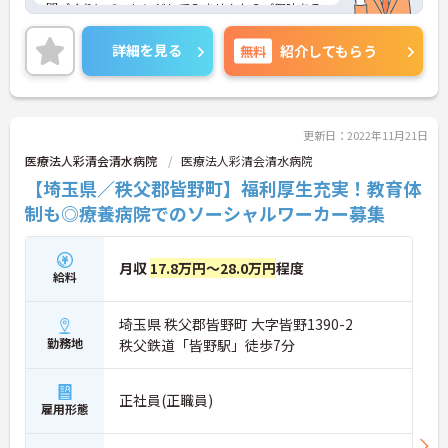
間づくりにチャレンジしてみませんか？ご興味ある
方には、面接対策ポイントなど、さらに詳細をお話
しいたしますのでお気軽にご相談ください。
詳細を見る
無料
紹介してもらう
更新日：2022年11月21日
医療法人彩清会清水病院
医療法人彩清会清水病院
【埼玉県／秩父郡皆野町】福利厚生充実！教育体
制も◎療養病院でのソーシャルワーカー募集
月収
17.8万円～28.0万円
程度
給料
埼玉県 秩父郡皆野町 大字皆野1390-2
勤務地
秩父鉄道「皆野駅」徒歩7分
正社員(正職員)
雇用形態