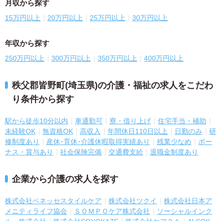
月収から探す
15万円以上
20万円以上
25万円以上
30万円以上
年収から探す
250万円以上
300万円以上
350万円以上
400万円以上
秩父郡皆野町(埼玉県)の介護・福祉の求人をこだわ
り条件から探す
駅から徒歩10分以内
車通勤可
寮・借り上げ
住宅手当・補助
未経験OK
無資格OK
高収入
年間休日110日以上
日勤のみ
研
修制度あり
産休･育休･介護休暇取得実績あり
残業少なめ
ボー
ナス・賞与あり
社会保険完備
交通費支給
退職金制度あり
企業から介護の求人を探す
株式会社ベネッセスタイルケア
株式会社ツクイ
株式会社日本ア
メニティライフ協会
ＳＯＭＰＯケア株式会社
ソーシャルインク