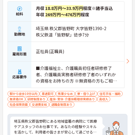
月収
18.8万円～33.9万円
程度※諸手当込
給料
年収
269万円～476万円
程度
埼玉県 秩父郡皆野町 大字皆野1390-2
勤務地
秩父鉄道「皆野駅」徒歩7分
正社員(正職員)
雇用形態
■介護福祉士、介護職員初任者研修修了
者、介護職員実務者研修修了者のいずれか
応募要件
の資格をお持ちの方 ※無資格の方もご相談
ください。 ■普通自動車運転免許あれば尚
可（ＡＴ限定可） ■未経験の方OK ■病院で
駅から徒歩10分以内
車通勤可
残業少なめ
寮・借り上げ
住宅手当・補助
無資格OK
研修制度あり
の看護助手や介護施設等での介護、夜勤経
産休･育休･介護休暇取得実績あり
高収入
社会保険完備
交通費支給
退職金制度あり
験があれば尚可
埼玉県秩父郡皆野町にある地域密着の病院にて医療
ケアスタッフのお仕事です。あなたの経験やスキル
を活かして、利用者の皆さまが安心して過ごせる空