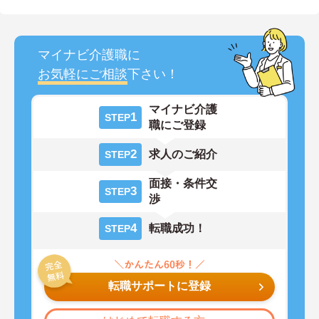
マイナビ介護職に
お気軽にご相談
下さい！
マイナビ介護
1
STEP
職にご登録
2
求人のご紹介
STEP
面接・条件交
3
STEP
渉
4
転職成功！
STEP
転職サポートに登録