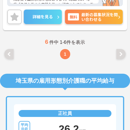
県「多様な働き方実践企業」に認定されており、働
く女性を応援する「ウーマノミクスの応援団」加盟
最新の募集状況を問
しています。ご興味のある方には詳細をお話します
詳細を見る
無料
い合わせる
ので、お気軽にお問い合わせください。
6
件中 1-6件を表示
1
埼玉県の雇用形態別介護職の平均給与
正社員
26.2