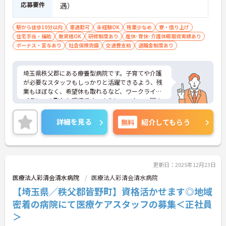
応募要件
遇）
駅から徒歩10分以内
車通勤可
未経験OK
残業少なめ
寮・借り上げ
住宅手当・補助
無資格OK
研修制度あり
産休･育休･介護休暇取得実績あり
ボーナス・賞与あり
社会保険完備
交通費支給
退職金制度あり
埼玉県秩父郡にある療養型病院です。子育てや介護
が必要なスタッフもしっかりと活躍できるよう、残
業もほぼなく、希望休も取れるなど、ワークライフ
バランスの取れた環境です。さらに、スタッフ間の
風通しも大変良く、ランチタイムには、自宅で収穫
した野菜などの漬物や、料理自慢の看護師さんたち
詳細を見る
無料
紹介してもらう
からのおすそ分けも。中途入社の方も多く、新人助
手さんの気持ちが分かるスタッフばかりですので、
安心して不安も相談できます！学びたい意欲の高い
方への支援も充実しており、こちらの病院ではしっ
かりとキャリアアップもできます。
更新日：2025年12月23日
医療法人彩清会清水病院
医療法人彩清会清水病院
【埼玉県／秩父郡皆野町】資格活かせます◎地域
密着の病院にて医療ケアスタッフの募集＜正社員
＞