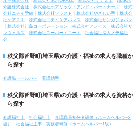
ルー株式会社
株式会社SOYOKAZE
株式会社ケア２１
ALSOK
介護株式会社
株式会社ケアリッツ・アンド・パートナーズ
株式
会社ニチイ学館
株式会社ソラスト
株式会社やさしい手
株式会
社ケア２１
株式会社ニチイケアパレス
株式会社サンガジャパン
株式会社川島コーポレーション
株式会社アンビス
株式会社サ
ンウェルズ
株式会社スーパー・コート
社会福祉法人ノテ福祉
会
秩父郡皆野町(埼玉県)の介護・福祉の求人を職種か
ら探す
介護職・ヘルパー
看護助手
秩父郡皆野町(埼玉県)の介護・福祉の求人を資格か
ら探す
介護福祉士
社会福祉士
介護職員初任者研修（ホームヘルパー2
級）
社会福祉主事
実務者研修（ホームヘルパー1級）