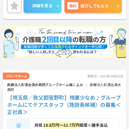
詳細をお話しいたしますのでお気軽にご相談くださ
詳細を見る
無料
紹介してもらう
い。
グループホーム
更新日：2026年04月01日
医療法人彩清会清水病院グループホーム梅こよみ
医療法人彩清会清水
病院
【埼玉県／秩父郡皆野町】残業少なめ♪グループ
ホームにてケアスタッフ（施設長候補）の募集＜
正社員＞
月収
18.8万円～32.7万円
程度※諸手当込