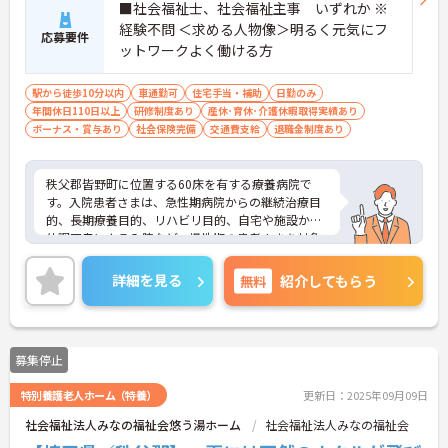
■社会福祉士、社会福祉主事 いずれか ※
経験不問 ＜求める人物像＞明るく元気にフ
応募要件
ットワークよく働ける方
駅から徒歩10分以内
車通勤可
住宅手当・補助
日勤のみ
年間休日110日以上
研修制度あり
産休･育休･介護休暇取得実績あり
ボーナス・賞与あり
社会保険完備
交通費支給
退職金制度あり
秩父郡皆野町に位置する60床を有する療養病院で
す。入院患者さまは、急性期病院からの継続治療目
的、長期療養目的、リハビリ目的、自宅や施設から
体調不良による入院など、慢性期の患者さまを対象
にお受入しております。たくさんの「ありがとう」
が生まれるやりがいのある環境です。福利厚生等の
詳細を見る
無料
紹介してもらう
待遇面の良さも魅力♪ご興味のある方には、面接対
策ポイントなど、さらに詳細をお話しいたしますの
でお気軽にご相談ください！
募集停止
特別養護老人ホーム（特養）
更新日：2025年09月09日
社会福祉法人みなの福祉会悠う湯ホーム
社会福祉法人みなの福祉会