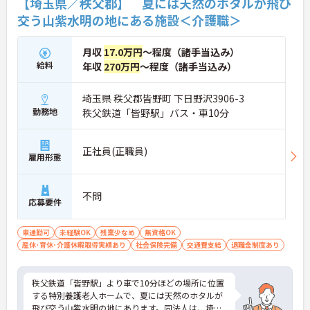
【埼玉県／秩父郡】 夏には天然のホタルが飛び
交う山紫水明の地にある施設＜介護職＞
月収
17.0万円
～程度（諸手当込み）
給料
年収
270万円
～程度（諸手当込み）
埼玉県 秩父郡皆野町 下日野沢3906-3
勤務地
秩父鉄道「皆野駅」バス・車10分
正社員(正職員)
雇用形態
不問
応募要件
車通勤可
未経験OK
残業少なめ
無資格OK
産休･育休･介護休暇取得実績あり
社会保険完備
交通費支給
退職金制度あり
秩父鉄道「皆野駅」より車で10分ほどの場所に位置
する特別養護老人ホームで、夏には天然のホタルが
飛び交う山紫水明の地にあります。同法人は、埼玉