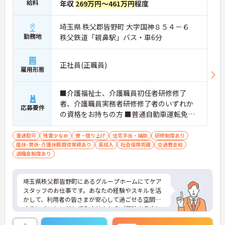
給料
年収
269万円～461万円
程度
埼玉県 秩父郡皆野町 大字国神８５４－６
勤務地
秩父鉄道「親鼻駅」バス・車6分
正社員(正職員)
雇用形態
■介護福祉士、介護職員初任者研修修了
者、介護職員実務者研修修了者のいずれか
応募要件
の資格をお持ちの方 ■普通自動車運転免許
あれば尚可（ＡＴ限定可） ■未経験の方OK
■介護施設等での介護、夜勤経験、役職者
車通勤可
残業少なめ
寮・借り上げ
住宅手当・補助
研修制度あり
産休･育休･介護休暇取得実績あり
経験などがあれば尚可
高収入
社会保険完備
交通費支給
退職金制度あり
埼玉県秩父郡皆野町にあるグループホームにてケア
スタッフのお仕事です。あなたの経験やスキルを活
かして、利用者の皆さまが安心して過ごせる空間づ
くりにチャレンジしてみませんか？ご興味ある方に
は、面接対策ポイントなど、さらに詳細をお話しい