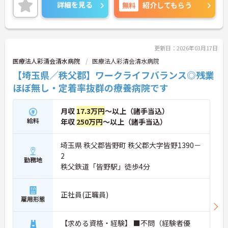
たしますのでお気軽にご相談ください。
詳細を見る
無料
紹介してもらう
更新日：2026年03月17日
医療法人彩清会清水病院
医療法人彩清会清水病院
【埼玉県／秩父郡】ワークライフバランス◎残業
ほぼ無し・定着率抜群の療養病院です
月収
17.3万円
～以上（諸手当込）
給料
年収
250万円
～以上（諸手当込）
埼玉県 秩父郡皆野町 秩父郡大字皆野1390－
2
勤務地
秩父鉄道「皆野駅」徒歩4分
正社員(正職員)
雇用形態
【求める資格・経験】 ■不問（経験者優