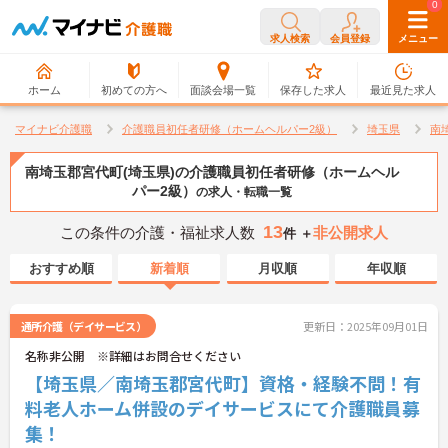
0
0
求人検索
会員登録
メニュー
ホーム
初めての方へ
面談会場一覧
保存した求人
最近見た求人
マイナビ介護職
介護職員初任者研修（ホームヘルパー2級）
埼玉県
南
南埼玉郡宮代町(埼玉県)の介護職員初任者研修（ホームヘル
パー2級）
の求人・転職一覧
13
この条件の介護・福祉求人数
非公開求人
件 ＋
おすすめ順
新着順
月収順
年収順
通所介護（デイサービス）
更新日：2025年09月01日
名称非公開 ※詳細はお問合せください
【埼玉県／南埼玉郡宮代町】資格・経験不問！有
料老人ホーム併設のデイサービスにて介護職員募
集！