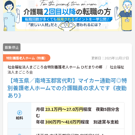
募集停止
特別養護老人ホーム（特養）
更新日：2025年11月17日
社会福祉法人まごころ会特別養護老人ホーム ひだまりの郷
社会福祉
法人まごころ会
【埼玉県／南埼玉郡宮代町】マイカー通勤可◎特
別養護老人ホームでの介護職員の求人です《夜勤
あり》
月収
23.1万円～27.0万円
程度 夜勤5回分含
む
給料
年収
300万円～410万円
程度 別途賞与支給