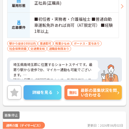
正社員(正職員)
雇用形態
■初任者・実務者・介護福祉士 ■普通自動
車運転免許あれば尚可（AT限定可） ■経験
応募要件
1年以上
駅から徒歩10分以内
車通勤可
残業少なめ
ボーナス・賞与あり
社会保険完備
交通費支給
退職金制度あり
埼玉県南埼玉郡に位置するショートステイです。最
寄り駅から徒歩7分、マイカー通勤も可能でござい
ます。
残業は月平均4時間程度ですので、勤務終了後の予
定も立てやすいです。
最新の募集状況を問
昇給や賞与制度があり頑張りが評価されてしっかり
詳細を見る
無料
い合わせる
と職員に還元されます。
ご興味のある方には、面接対策ポイントなど、さら
に詳細をお話しいたしますのでお気軽にご相談くだ
さい！
募集停止
通所介護（デイサービス）
更新日：2026年06月02日