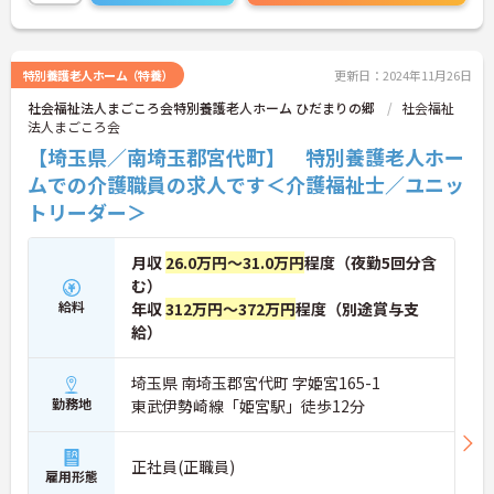
特別養護老人ホーム（特養）
更新日：2024年11月26日
社会福祉法人まごころ会特別養護老人ホーム ひだまりの郷
社会福祉
法人まごころ会
【埼玉県／南埼玉郡宮代町】 特別養護老人ホー
ムでの介護職員の求人です＜介護福祉士／ユニッ
トリーダー＞
月収
26.0万円～31.0万円
程度（夜勤5回分含
む）
給料
年収
312万円～372万円
程度（別途賞与支
給）
埼玉県 南埼玉郡宮代町 字姫宮165-1
勤務地
東武伊勢崎線「姫宮駅」徒歩12分
正社員(正職員)
雇用形態