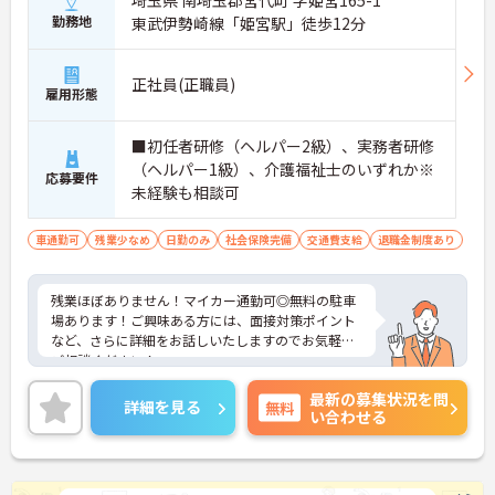
埼玉県 南埼玉郡宮代町 字姫宮165-1
勤務地
東武伊勢崎線「姫宮駅」徒歩12分
正社員(正職員)
雇用形態
■初任者研修（ヘルパー2級）、実務者研修
（ヘルパー1級）、介護福祉士のいずれか※
応募要件
未経験も相談可
車通勤可
残業少なめ
日勤のみ
社会保険完備
交通費支給
退職金制度あり
残業ほぼありません！マイカー通勤可◎無料の駐車
場あります！ご興味ある方には、面接対策ポイント
など、さらに詳細をお話しいたしますのでお気軽に
ご相談ください！
最新の募集状況を問
詳細を見る
無料
い合わせる