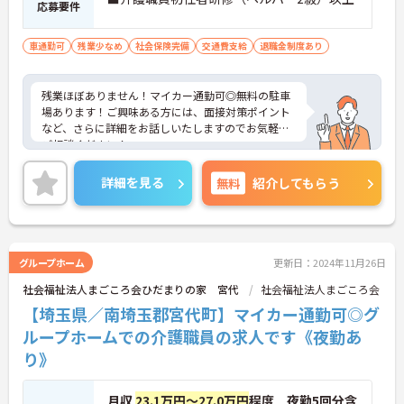
応募要件
車通勤可
残業少なめ
社会保険完備
交通費支給
退職金制度あり
残業ほぼありません！マイカー通勤可◎無料の駐車
場あります！ご興味ある方には、面接対策ポイント
など、さらに詳細をお話しいたしますのでお気軽に
ご相談ください！
詳細を見る
無料
紹介してもらう
グループホーム
更新日：2024年11月26日
社会福祉法人まごころ会ひだまりの家 宮代
社会福祉法人まごころ会
【埼玉県／南埼玉郡宮代町】マイカー通勤可◎グ
ループホームでの介護職員の求人です《夜勤あ
り》
月収
23.1万円～27.0万円
程度 夜勤5回分含