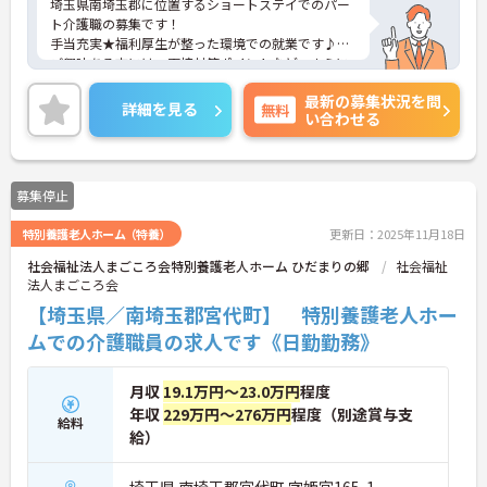
埼玉県南埼玉郡に位置するショートステイでのパー
ト介護職の募集です！
手当充実★福利厚生が整った環境での就業です♪
ご興味ある方には、面接対策ポイントなど、さらに
詳細をお話しいたしますのでお気軽にご相談くださ
最新の募集状況を問
い。
詳細を見る
無料
い合わせる
募集停止
特別養護老人ホーム（特養）
更新日：2025年11月18日
社会福祉法人まごころ会特別養護老人ホーム ひだまりの郷
社会福祉
法人まごころ会
【埼玉県／南埼玉郡宮代町】 特別養護老人ホー
ムでの介護職員の求人です《日勤勤務》
月収
19.1万円～23.0万円
程度
年収
229万円～276万円
程度（別途賞与支
給料
給）