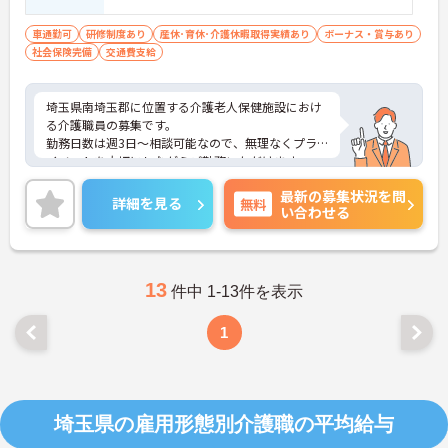
車通勤可
研修制度あり
産休･育休･介護休暇取得実績あり
ボーナス・賞与あり
社会保険完備
交通費支給
埼玉県南埼玉郡に位置する介護老人保健施設におけ
る介護職員の募集です。
勤務日数は週3日～相談可能なので、無理なくプラ
イベートを大切にしながらご勤務いただけます。
ご興味のある方には、面接対策ポイントなど、さら
最新の募集状況を問
に詳細をお話しいたしますのでお気軽にご相談くだ
詳細を見る
無料
い合わせる
さい！
13
件中 1-13件を表示
1
埼玉県の雇用形態別介護職の平均給与