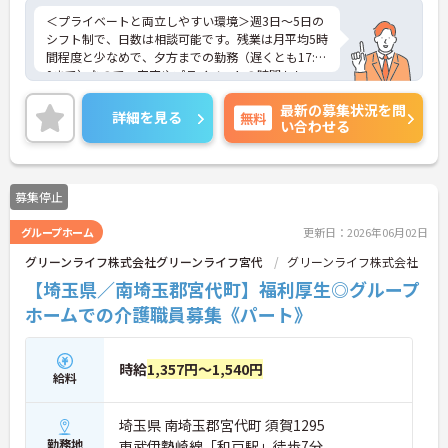
＜プライベートと両立しやすい環境＞週3日～5日の
シフト制で、日数は相談可能です。残業は月平均5時
間程度と少なめで、夕方までの勤務（遅くとも17:5
0まで）なので、家庭やプライベートの時間もしっ
かり確保できます。
最新の募集状況を問
＜安定企業で長く働ける環境＞企業全体で2,500名
詳細を見る
無料
い合わせる
を超える従業員が在籍する大手企業です。育児休業
や介護休業の取得実績もあるため、ライフステージ
の変化にも柔軟に対応できる環境が整っています。
また、正社員登用制度もあり、過去実績があるな
募集停止
ど、パートからキャリアアップを目指す方への道も
開かれています。
グループホーム
更新日：2026年06月02日
グリーンライフ株式会社グリーンライフ宮代
グリーンライフ株式会社
【埼玉県／南埼玉郡宮代町】福利厚生◎グループ
ホームでの介護職員募集《パート》
時給
1,357円～1,540円
給料
埼玉県 南埼玉郡宮代町 須賀1295
勤務地
東武伊勢崎線「和戸駅」徒歩7分