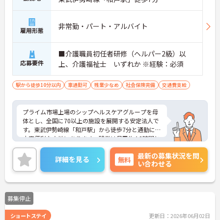
非常勤・パート・アルバイト
雇用形態
■介護職員初任者研修（ヘルパー2級）以
応募要件
上、介護福祉士 いずれか ※経験：必須
駅から徒歩10分以内
車通勤可
残業少なめ
社会保険完備
交通費支給
プライム市場上場のシップヘルスケアグループを母
体とし、全国に70以上の施設を展開する安定法人で
す。東武伊勢崎線「和戸駅」から徒歩7分と通勤にも
大変便利な立地にあります。残業は月平均4.8時間と
少なく、有給休暇の平均取得日数は9.0日と、仕事と
最新の募集状況を問
プライベートの両立が図りやすい環境です。また、3
詳細を見る
無料
い合わせる
00円程度で利用できる社食や永年勤続報奨制度な
ど、福利厚生が充実している点も魅力です。階層
別・職種別の研修制度も整っており、認知症介護に
ご理解があり、学べる環境です。ご興味のある方は
募集停止
詳細等をお伝えしますので、お気軽にお問い合わせ
ください。
ショートステイ
更新日：2026年06月02日