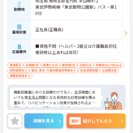
埼玉県 南埼玉郡宮代町 字山崎472
東武伊勢崎線「東武動物公園駅」バス・車1
勤務地
0分
正社員(正職員)
雇用形態
■資格不問（ヘルパー2級又は介護職員初任
応募要件
者研修以上あれば尚可）
車通勤可
未経験OK
残業少なめ
無資格OK
日勤のみ
年間休日110日以上
研修制度あり
産休･育休･介護休暇取得実績あり
社会保険完備
交通費支給
退職金制度あり
機能訓練室における訓練だけでなく、生活場面にお
いても実生活上問題となる具体的な日常訓練を積み
重ねて、リハビリテーション効果が反映されるよう
援助しています。各階にリハビリテーションコーナ
ーが設置されており、看護師や介護者が行うリハビ
リもあり、「リハビリテーション」を軸としたチー
詳細を見る
無料
紹介してもらう
ムワークケアを行っています。残業も月10時間程度
で、プライベートの両立もしやすい環境です。ご興