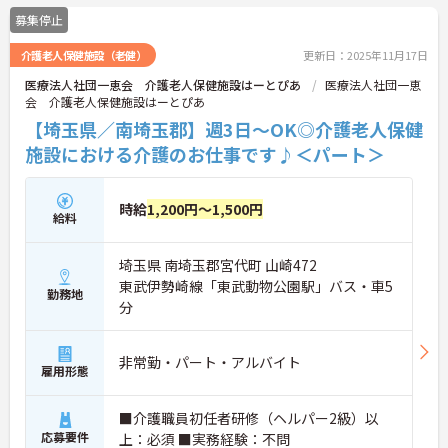
募集停止
介護老人保健施設（老健）
更新日：2025年11月17日
医療法人社団一恵会 介護老人保健施設はーとぴあ
医療法人社団一恵
会 介護老人保健施設はーとぴあ
【埼玉県／南埼玉郡】週3日～OK◎介護老人保健
施設における介護のお仕事です♪＜パート＞
時給
1,200円～1,500円
給料
埼玉県 南埼玉郡宮代町 山崎472
東武伊勢崎線「東武動物公園駅」バス・車5
勤務地
分
非常勤・パート・アルバイト
雇用形態
■介護職員初任者研修（ヘルパー2級）以
応募要件
上：必須 ■実務経験：不問