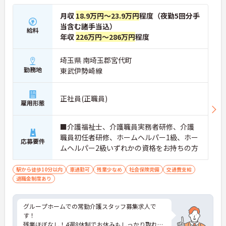
月収
18.9万円～23.9万円
程度（夜勤5回分手
当含む諸手当込）
給料
年収
226万円～286万円
程度
埼玉県 南埼玉郡宮代町
勤務地
東武伊勢崎線
正社員(正職員)
雇用形態
■介護福祉士、介護職員実務者研修、介護
職員初任者研修、ホームヘルパー1級、ホー
応募要件
ムヘルパー2級いずれかの資格をお持ちの方
駅から徒歩10分以内
車通勤可
残業少なめ
社会保険完備
交通費支給
退職金制度あり
グループホームでの常勤介護スタッフ募集求人で
す！
残業ほぼなし！4週8休制でお休みもしっかり取れる