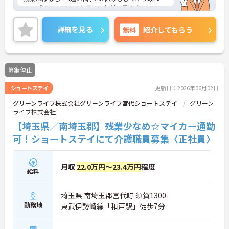
のでプライベートも大切にしながら働けます！
各種手当が充実しているのも魅力！
ご興味ある方には、面接のポイントなど、さらに詳
詳細を見る
無料
紹介してもらう
細をお話致しますのでお気軽にご相談ください。
募集停止
ショートステイ
更新日：2026年06月02日
グリーンライフ株式会社グリーンライフ宮代ショートステイ
グリーン
ライフ株式会社
【埼玉県／南埼玉郡】残業少なめ☆マイカー通勤
可！ショートステイにて介護職員募集〈正社員〉
月収
22.0万円～23.4万円
程度
給料
埼玉県 南埼玉郡宮代町 須賀1300
勤務地
東武伊勢崎線「和戸駅」徒歩7分