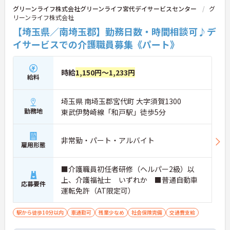
グリーンライフ株式会社グリーンライフ宮代デイサービスセンター
グ
リーンライフ株式会社
【埼玉県／南埼玉郡】勤務日数・時間相談可♪デ
イサービスでの介護職員募集《パート》
時給
1,150円～1,233円
給料
埼玉県 南埼玉郡宮代町 大字須賀1300
勤務地
東武伊勢崎線「和戸駅」徒歩5分
非常勤・パート・アルバイト
雇用形態
■介護職員初任者研修（ヘルパー2級）以
上、介護福祉士 いずれか ■普通自動車
応募要件
運転免許（AT限定可）
駅から徒歩10分以内
車通勤可
残業少なめ
社会保険完備
交通費支給