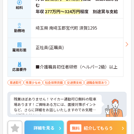
む
給料
年収
277万円～324万円
程度 別途賞与支給
埼玉県 南埼玉郡宮代町 須賀1295
勤務地
正社員(正職員)
雇用形態
■介護職員初任者研修（ヘルパー2級）以上
応募要件
車通勤可
残業少なめ
社会保険完備
交通費支給
退職金制度あり
残業ほぼありません！マイカー通勤可◎無料の駐車
場あります！ご興味ある方には、面接対策ポイント
など、さらに詳細をお話しいたしますのでお気軽に
ご相談ください！
詳細を見る
無料
紹介してもらう