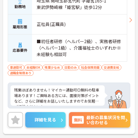
埼玉県 南埼玉郡宮代町 字姫宮165-1
勤務地
東武伊勢崎線「姫宮駅」徒歩12分
正社員(正職員)
雇用形態
■初任者研修（ヘルパー2級）、実務者研修
（ヘルパー1級）、介護福祉士のいずれか※
応募要件
未経験も相談可
車通勤可
未経験OK
残業少なめ
日勤のみ
社会保険完備
交通費支給
退職金制度あり
残業ほぼありません！マイカー通勤可◎無料の駐車
場あります！ご興味ある方には、面接対策ポイント
など、さらに詳細をお話しいたしますのでお気軽に
ご相談ください！
最新の募集状況を問
詳細を見る
無料
い合わせる