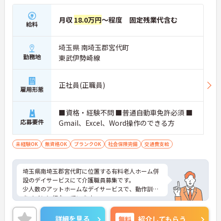
月収
18.0万円
～程度 固定残業代含む
給料
埼玉県 南埼玉郡宮代町
勤務地
東武伊勢崎線
正社員(正職員)
雇用形態
■資格・経験不問 ■普通自動車免許必須 ■
応募要件
Gmail、Excel、Word操作のできる方
未経験OK
無資格OK
ブランクOK
社会保険完備
交通費支給
埼玉県南埼玉郡宮代町に位置する有料老人ホーム併
設のデイサービスにて介護職員募集です。
少人数のアットホームなデイサービスで、動作訓練
をメインに行なっています。
ご興味のある方には、面接対策ポイントなど、さら
に詳細をお話しいたしますので、お気軽にご相談く
詳細を見る
無料
紹介してもらう