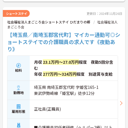
味のある方はお気軽にお問い合わせ下さい。
ショートステイ
更新日：2024年11月26日
社会福祉法人まごころ会ショートステイ ひだまりの郷
社会福祉法人
まごころ会
【埼玉県／南埼玉郡宮代町】マイカー通勤可◎シ
ョートステイでの介護職員の求人です《夜勤あ
り》
月収
23.1万円～27.0万円
程度 夜勤5回分含
む
給料
年収
277万円～324万円
程度 別途賞与支給
埼玉県 南埼玉郡宮代町 字姫宮165-1
勤務地
東武伊勢崎線「姫宮駅」徒歩12分
正社員(正職員)
雇用形態
■介護職員初任者研修（ヘルパー2級）以上