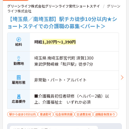
グリーンライフ株式会社グリーンライフ宮代ショートステイ
グリーン
ライフ株式会社
【埼玉県／南埼玉郡】駅チカ徒歩10分以内★シ
ョートステイでの介護職の募集＜パート＞
時給
1,207円～1,390円
給料
埼玉県 南埼玉郡宮代町 須賀1300
勤務地
東武伊勢崎線「和戸駅」徒歩7分
非常勤・パート・アルバイト
雇用形態
■介護職員初任者研修（ヘルパー2級）以
応募要件
上、介護福祉士 いずれか必須
駅から徒歩10分以内
車通勤可
社会保険完備
交通費支給
退職金制度あり