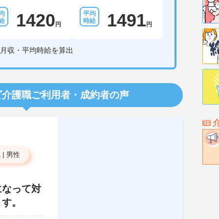
1420
1491
円
円
月収・平均時給を算出
ビ介護職
ご利用者・成約者の声
代
|
男性
になって対
ます。