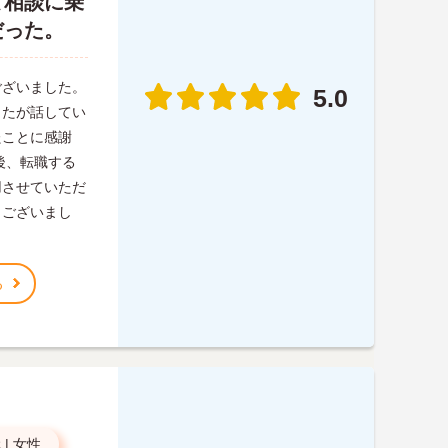
て相談に乗
だった。
ございました。
5.0
したが話してい
たことに感謝
後、転職する
用させていただ
うございまし
る
代
|
女性