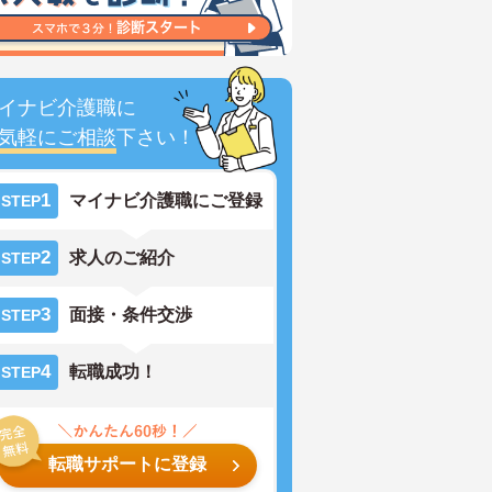
イナビ介護職に
気軽にご相談
下さい！
1
マイナビ介護職にご登録
STEP
2
求人のご紹介
STEP
3
面接・条件交渉
STEP
4
転職成功！
STEP
転職サポートに登録