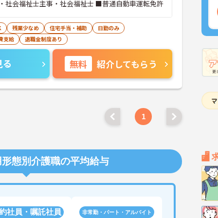
・社会福祉士主事・社会福祉士 ■普通自動車運転免許
K
残業少なめ
住宅手当・補助
日勤のみ
費支給
退職金制度あり
見る
無料
紹介してもらう
1
用形態別介護職の平均給与
約社員・嘱託社員
非常勤・パート・アルバイト