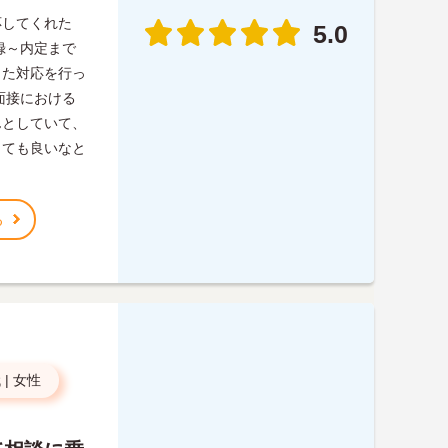
応してくれた
5.0
録～内定まで
った対応を行っ
面接における
んとしていて、
しても良いなと
る
代
|
女性