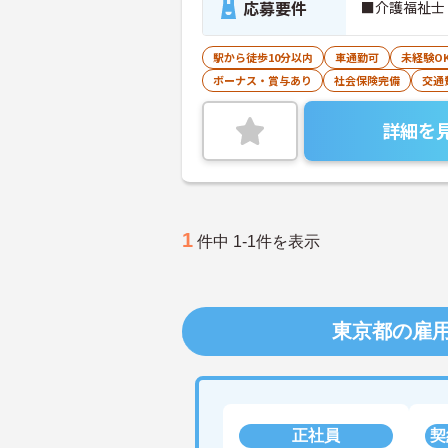
応募要件
■介護福祉士
駅から徒歩10分以内
車通勤可
未経験O
ボーナス・賞与あり
社会保険完備
交通
詳細を
1
件中 1-1件を表示
東京都の雇
正社員
契