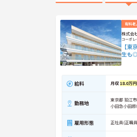
有料老
株式会
コーポレ
【東
生も
給料
月収
18.0万円
東京都 狛江市 
勤務地
小田急小田原
雇用形態
正社員(正職員