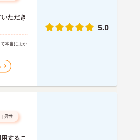
ていただき
5.0
して本当によか
る
代
|
男性
利用するこ