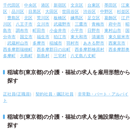
千代田区
中央区
港区
新宿区
文京区
台東区
墨田区
江東
区
品川区
目黒区
大田区
世田谷区
渋谷区
中野区
杉並区
豊島区
北区
荒川区
板橋区
練馬区
足立区
葛飾区
江戸
川区
八王子市
立川市
武蔵野市
三鷹市
青梅市
府中市
昭
島市
調布市
町田市
小金井市
小平市
日野市
東村山市
国
分寺市
国立市
福生市
狛江市
東大和市
清瀬市
東久留米市
武蔵村山市
多摩市
稲城市
羽村市
あきる野市
西東京市
西多摩郡瑞穂町
西多摩郡日の出町
西多摩郡檜原村
西多摩郡奥
多摩町
大島町
新島村
三宅村
八丈島八丈町
稲城市(東京都)の介護・福祉の求人を雇用形態から
探す
正社員(正職員)
契約社員・嘱託社員
非常勤・パート・アルバイ
ト
稲城市(東京都)の介護・福祉の求人を施設業態から
探す