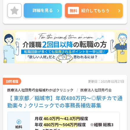
る職場です。
また、残業は少なめで、年間休日も113日ございま
詳細を見る
無料
紹介してもらう
すので予定も立てやすくオンオフのメリハリをつけ
て働くことが出来ます！
ご興味のある方には、面接対策ポイントなど、さら
に詳細をお話しいたしますのでお気軽にご相談くだ
さい！
訪問看護
更新日：2025年02月27日
医療法人社団秀巧会稲城わかばクリニック
医療法人社団秀巧会
【 東京都／稲城市】年収480万円～◎駅チカで通
勤楽々♪クリニックでの事務長補佐募集
月収
40.0万円～42.0万円
程度
年収
480万円～504万円
程度 ※経験 総務3
給料