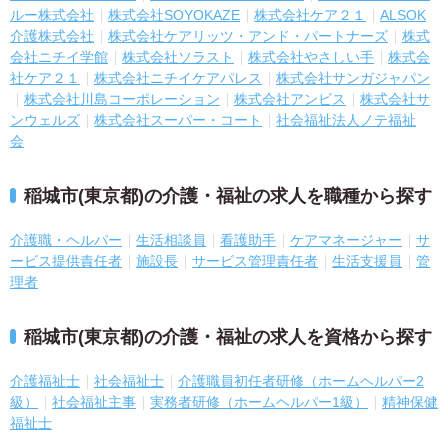
ルー株式会社
株式会社SOYOKAZE
株式会社ケア２１
ALSOK
介護株式会社
株式会社ケアリッツ・アンド・パートナーズ
株式
会社ニチイ学館
株式会社ソラスト
株式会社やさしい手
株式会
社ケア２１
株式会社ニチイケアパレス
株式会社サンガジャパン
株式会社川島コーポレーション
株式会社アンビス
株式会社サ
ンウェルズ
株式会社スーパー・コート
社会福祉法人ノテ福祉
会
稲城市(東京都)の介護・福祉の求人を職種から探す
介護職・ヘルパー
生活相談員
看護助手
ケアマネージャー
サ
ービス提供責任者
施設長
サービス管理責任者
生活支援員
管
理者
稲城市(東京都)の介護・福祉の求人を資格から探す
介護福祉士
社会福祉士
介護職員初任者研修（ホームヘルパー2
級）
社会福祉主事
実務者研修（ホームヘルパー1級）
精神保健
福祉士