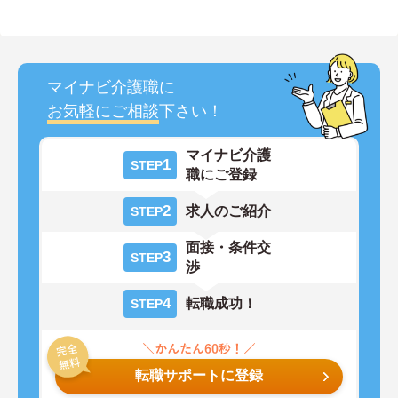
マイナビ介護職に
お気軽にご相談
下さい！
マイナビ介護
1
STEP
職にご登録
2
求人のご紹介
STEP
面接・条件交
3
STEP
渉
4
転職成功！
STEP
転職サポートに登録