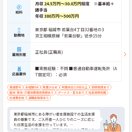
月収
24.5万円～30.0万円
程度 ※基本給＋
諸手当
給料
年収
380万円～500万円
東京都 稲城市 若葉台4丁目32番地の3
勤務地
京王相模原線「若葉台駅」徒歩15分
正社員(正職員)
雇用形態
■実務経験：不問 ■普通自動車運転免許（A
応募要件
T限定可）：必須
車通勤可
未経験OK
残業少なめ
年間休日110日以上
研修制度あり
産休･育休･介護休暇取得実績あり
ボーナス・賞与あり
社会保険完備
交通費支給
退職金制度あり
東京都稲城市にある障がい者支援施設での生活支援
員の募集です。ご入所者一人ひとりのニーズに応じ
た日常生活の支援を行っています。
昇給・賞与制度があり、頑張りがきちんと評価され