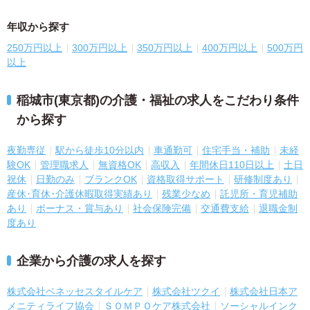
年収から探す
250万円以上
300万円以上
350万円以上
400万円以上
500万円
以上
稲城市(東京都)の介護・福祉の求人をこだわり条件
から探す
夜勤専従
駅から徒歩10分以内
車通勤可
住宅手当・補助
未経
験OK
管理職求人
無資格OK
高収入
年間休日110日以上
土日
祝休
日勤のみ
ブランクOK
資格取得サポート
研修制度あり
産休･育休･介護休暇取得実績あり
残業少なめ
託児所・育児補助
あり
ボーナス・賞与あり
社会保険完備
交通費支給
退職金制
度あり
企業から介護の求人を探す
株式会社ベネッセスタイルケア
株式会社ツクイ
株式会社日本ア
メニティライフ協会
ＳＯＭＰＯケア株式会社
ソーシャルインク