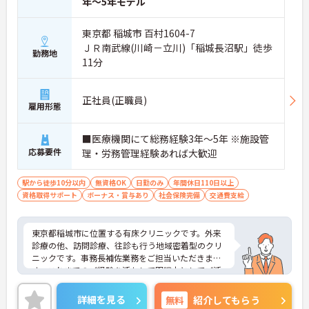
年～5年モデル
東京都 稲城市 百村1604-7
ＪＲ南武線(川崎－立川)「稲城長沼駅」徒歩
勤務地
11分
正社員(正職員)
雇用形態
■医療機関にて総務経験3年～5年 ※施設管
応募要件
理・労務管理経験あれば大歓迎
駅から徒歩10分以内
無資格OK
日勤のみ
年間休日110日以上
資格取得サポート
ボーナス・賞与あり
社会保険完備
交通費支給
東京都稲城市に位置する有床クリニックです。外来
診療の他、訪問診療、往診も行う地域密着型のクリ
ニックです。事務長補佐業務をご担当いただきま
す。これまでのご経験を活かして即戦力としてご活
躍いただけます。最寄り駅から徒歩5分の好立地も魅
力です。ご興味のある方には、面接対策ポイントな
詳細を見る
無料
紹介してもらう
ど、さらに詳細をお話しいたしますのでお気軽にご