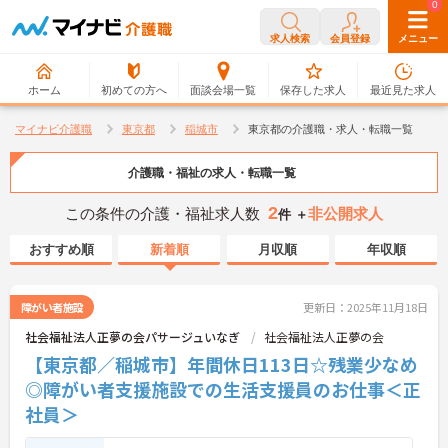
0
0
求人検索
会員登録
メニュー
ホーム
初めての方へ
面談会場一覧
保存した求人
最近見た求人
マイナビ介護職
東京都
稲城市
東京都の介護職・求人・転職一覧
介護職・福祉の求人・転職一覧
2
この条件の介護・福祉求人数
非公開求人
件 ＋
おすすめ順
新着順
月収順
年収順
障がい者施設
更新日：2025年11月18日
社会福祉法人正夢の会パサージュいなぎ
社会福祉法人正夢の会
【東京都／稲城市】年間休日113日☆残業少なめ
◎障がい者支援施設での生活支援員のお仕事＜正
社員＞