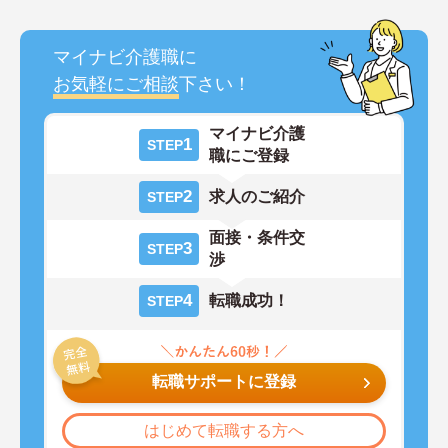
マイナビ介護職に
お気軽にご相談
下さい！
マイナビ介護
1
STEP
職にご登録
2
求人のご紹介
STEP
面接・条件交
3
STEP
渉
4
転職成功！
STEP
転職サポートに登録
はじめて転職する方へ