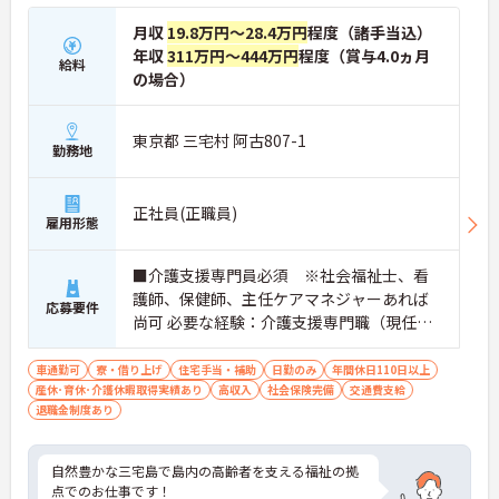
月収
19.8万円～28.4万円
程度（諸手当込）
年収
311万円～444万円
程度（賞与4.0ヵ月
給料
の場合）
東京都 三宅村 阿古807-1
勤務地
正社員(正職員)
雇用形態
■介護支援専門員必須 ※社会福祉士、看
護師、保健師、主任ケアマネジャーあれば
応募要件
尚可 必要な経験：介護支援専門職（現任研
修修了） ※普通自動車運転免許（AT限定
可）あれば尚可
車通勤可
寮・借り上げ
住宅手当・補助
日勤のみ
年間休日110日以上
産休･育休･介護休暇取得実績あり
高収入
社会保険完備
交通費支給
退職金制度あり
自然豊かな三宅島で島内の高齢者を支える福祉の拠
点でのお仕事です！