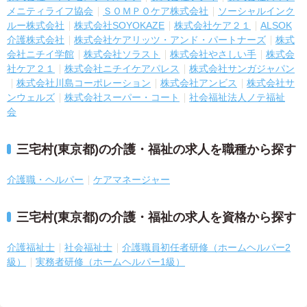
メニティライフ協会
ＳＯＭＰＯケア株式会社
ソーシャルインク
ルー株式会社
株式会社SOYOKAZE
株式会社ケア２１
ALSOK
介護株式会社
株式会社ケアリッツ・アンド・パートナーズ
株式
会社ニチイ学館
株式会社ソラスト
株式会社やさしい手
株式会
社ケア２１
株式会社ニチイケアパレス
株式会社サンガジャパン
株式会社川島コーポレーション
株式会社アンビス
株式会社サ
ンウェルズ
株式会社スーパー・コート
社会福祉法人ノテ福祉
会
三宅村(東京都)の介護・福祉の求人を職種から探す
介護職・ヘルパー
ケアマネージャー
三宅村(東京都)の介護・福祉の求人を資格から探す
介護福祉士
社会福祉士
介護職員初任者研修（ホームヘルパー2
級）
実務者研修（ホームヘルパー1級）