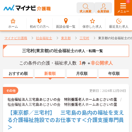
0
0
求人検索
会員登録
メニュー
ホーム
初めての方へ
面談会場一覧
保存した求人
最近見た求人
マイナビ介護職
社会福祉士
東京都
三宅村
東京都の社会福祉士の
三宅村(東京都)の社会福祉士
の求人・転職一覧
1
この条件の介護・福祉求人数
非公開求人
件 ＋
おすすめ順
新着順
月収順
年収順
その他
更新日：2024年12月09日
社会福祉法人三宅島あじさいの会 特別養護老人ホームあじさいの里
社会福祉法人三宅島あじさいの会 特別養護老人ホームあじさいの里
【東京都／三宅村】 三宅島の島内の福祉を支え
る介護福祉施設でのお仕事です＜介護支援専門員
＞