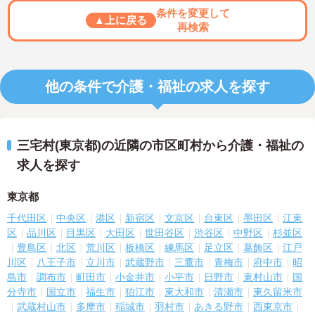
条件を変更して
▲上に戻る
再検索
他の条件で介護・福祉の求人を探す
三宅村(東京都)の近隣の市区町村から介護・福祉の
求人を探す
東京都
千代田区
中央区
港区
新宿区
文京区
台東区
墨田区
江東
区
品川区
目黒区
大田区
世田谷区
渋谷区
中野区
杉並区
豊島区
北区
荒川区
板橋区
練馬区
足立区
葛飾区
江戸
川区
八王子市
立川市
武蔵野市
三鷹市
青梅市
府中市
昭
島市
調布市
町田市
小金井市
小平市
日野市
東村山市
国
分寺市
国立市
福生市
狛江市
東大和市
清瀬市
東久留米市
武蔵村山市
多摩市
稲城市
羽村市
あきる野市
西東京市