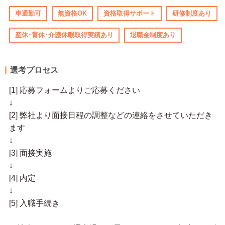
車通勤可
無資格OK
資格取得サポート
研修制度あり
産休･育休･介護休暇取得実績あり
退職金制度あり
選考プロセス
[1] 応募フォームよりご応募ください
↓
[2] 弊社より面接日程の調整などの連絡をさせていただき
ます
↓
[3] 面接実施
↓
[4] 内定
↓
[5] 入職手続き