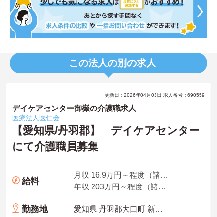
この法人の別の求人
更新日：2026年04月03日 求人番号：690559
デイケアセンター御嶽の介護職求人
医療法人医仁会
【愛知県/丹羽郡】 デイケアセンター
にて介護職員募集
月収 16.9万円～程度（諸手当込）
給料
年収 203万円～程度（諸手当込・賞与別途支給有）
勤務地
愛知県 丹羽郡大口町 新宮1-129