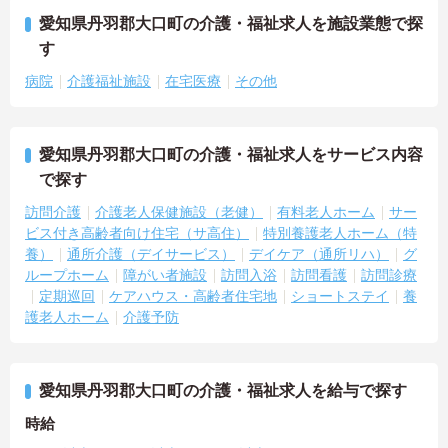
愛知県丹羽郡大口町の介護・福祉求人を施設業態で探
す
病院
介護福祉施設
在宅医療
その他
愛知県丹羽郡大口町の介護・福祉求人をサービス内容
で探す
訪問介護
介護老人保健施設（老健）
有料老人ホーム
サー
ビス付き高齢者向け住宅（サ高住）
特別養護老人ホーム（特
養）
通所介護（デイサービス）
デイケア（通所リハ）
グ
ループホーム
障がい者施設
訪問入浴
訪問看護
訪問診療
定期巡回
ケアハウス・高齢者住宅地
ショートステイ
養
護老人ホーム
介護予防
愛知県丹羽郡大口町の介護・福祉求人を給与で探す
時給