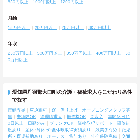
850円以上
1000円以上
1200円以上
月給
15万円以上
20万円以上
25万円以上
30万円以上
年収
250万円以上
300万円以上
350万円以上
400万円以上
50
0万円以上
愛知県丹羽郡大口町の介護・福祉求人をこだわり条件
で探す
夜勤専従
車通勤可
寮・借り上げ
オープニングスタッフ募
集
未経験OK
管理職求人
無資格OK
高収入
年間休日11
0日以上
日勤のみ
ブランクOK
資格取得サポート
研修制
度あり
産休･育休･介護休暇取得実績あり
残業少なめ
託児
所・育児補助あり
ボーナス・賞与あり
社会保険完備
交通