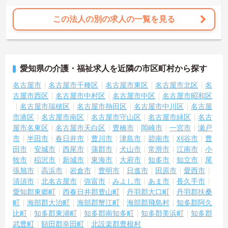
この法人の別の求人の一覧を見る
愛知県の介護・福祉求人を近隣の市区町村から探す
名古屋市
名古屋市千種区
名古屋市東区
名古屋市北区
名
古屋市西区
名古屋市中村区
名古屋市中区
名古屋市昭和区
名古屋市瑞穂区
名古屋市熱田区
名古屋市中川区
名古屋
市港区
名古屋市南区
名古屋市守山区
名古屋市緑区
名古
屋市名東区
名古屋市天白区
豊橋市
岡崎市
一宮市
瀬戸
市
半田市
春日井市
豊川市
津島市
碧南市
刈谷市
豊
田市
安城市
西尾市
蒲郡市
犬山市
常滑市
江南市
小
牧市
稲沢市
新城市
東海市
大府市
知多市
知立市
尾
張旭市
高浜市
岩倉市
豊明市
日進市
田原市
愛西市
清須市
北名古屋市
弥富市
みよし市
あま市
長久手市
愛知郡東郷町
西春日井郡豊山町
丹羽郡大口町
丹羽郡扶桑
町
海部郡大治町
海部郡蟹江町
海部郡飛島村
知多郡阿久
比町
知多郡東浦町
知多郡南知多町
知多郡美浜町
知多郡
武豊町
額田郡幸田町
北設楽郡豊根村