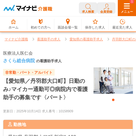
0
1
求人検索
会員登録
メニュー
ホーム
初めての方へ
面談会場一覧
保存した求人
最近見た求人
マイナビ介護職
看護助手の求人
愛知県の看護助手求人
丹羽郡大口町の
医療法人医仁会
さくら総合病院
の看護助手求人
非常勤・パート・アルバイト
【愛知県／丹羽郡大口町】日勤の
み♪マイカー通勤可◎病院内で看護
助手の募集です〈パート〉
更新日：2025年10月14日 求人番号：10158909
勤務地