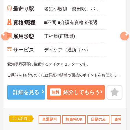
最寄り駅
名鉄小牧線「楽田駅」バス・車9分
資格/職種
■不問 ■介護有資格者優遇
雇用形態
正社員(正職員)
サービス
デイケア（通所リハ）
愛知県丹羽郡に位置するデイケアセンターです。
ご興味をお持ちの方には詳細の情報や面接のポイントをお伝えしま
すのでお気軽にお問い合わせくださいませ。
詳細を見る
紹介してもらう
無料
ここに注目！
勤のみ
資格取得サポート
車通勤可
研修制度あり
無資格OK
産休･育休･介護休暇取得
日勤のみ
資格取得