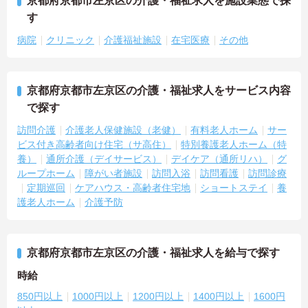
京都府京都市左京区の介護・福祉求人を施設業態で探
す
病院
クリニック
介護福祉施設
在宅医療
その他
京都府京都市左京区の介護・福祉求人をサービス内容
で探す
訪問介護
介護老人保健施設（老健）
有料老人ホーム
サー
ビス付き高齢者向け住宅（サ高住）
特別養護老人ホーム（特
養）
通所介護（デイサービス）
デイケア（通所リハ）
グ
ループホーム
障がい者施設
訪問入浴
訪問看護
訪問診療
定期巡回
ケアハウス・高齢者住宅地
ショートステイ
養
護老人ホーム
介護予防
京都府京都市左京区の介護・福祉求人を給与で探す
時給
850円以上
1000円以上
1200円以上
1400円以上
1600円