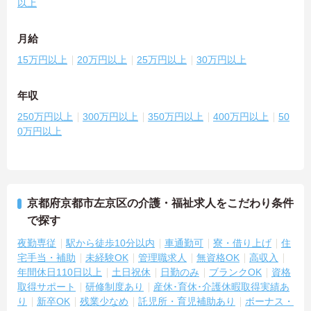
以上
月給
15万円以上
20万円以上
25万円以上
30万円以上
年収
250万円以上
300万円以上
350万円以上
400万円以上
50
0万円以上
京都府京都市左京区の介護・福祉求人をこだわり条件
で探す
夜勤専従
駅から徒歩10分以内
車通勤可
寮・借り上げ
住
宅手当・補助
未経験OK
管理職求人
無資格OK
高収入
年間休日110日以上
土日祝休
日勤のみ
ブランクOK
資格
取得サポート
研修制度あり
産休･育休･介護休暇取得実績あ
り
新卒OK
残業少なめ
託児所・育児補助あり
ボーナス・