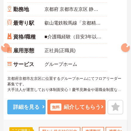
勤務地
京都府 京都市左京区 静市市原町743-4
最寄り駅
叡山電鉄鞍馬線「京都精華大前駅」徒歩5分
資格/職種
■介護職経験（目安3年以上）必須 ※認知症実践者研修・リーダー、マネジメント経験あれば尚可
雇用形態
正社員(正職員)
サービス
グループホーム
京都府京都市左京区に位置するグループホームにてフロアリーダー
募集です。
大手法人が運営しており体制面安心！慶弔見舞金や退職金制度など
福利厚生面も整えられています。
ご興味のある方には、面接対策ポイントなど、さらに詳細をお話い
たしますので、お気軽にご相談ください。
詳細を見る
紹介してもらう
無料
ここに注目！