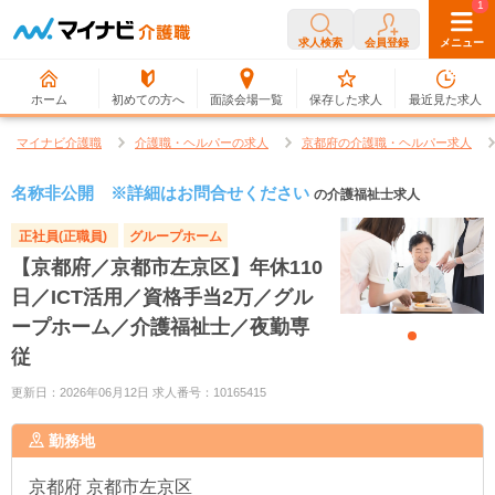
0
1
求人検索
会員登録
メニュー
ホーム
初めての方へ
面談会場一覧
保存した求人
最近見た求人
マイナビ介護職
介護職・ヘルパーの求人
京都府の介護職・ヘルパー求人
名称非公開 ※詳細はお問合せください
の介護福祉士求人
正社員(正職員)
グループホーム
【京都府／京都市左京区】年休110
日／ICT活用／資格手当2万／グル
ープホーム／介護福祉士／夜勤専
従
更新日：2026年06月12日 求人番号：10165415
勤務地
京都府
京都市左京区