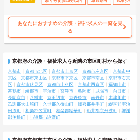
110日以上
資格取得サポート
駅から徒歩10分以内
研修制度あり
車通勤可
産休･育休･介護休
残業少なめ
あなたにおすすめの介護・福祉求人の一覧を見
る
京都府の介護・福祉求人を近隣の市区町村から探す
京都市
京都市北区
京都市上京区
京都市左京区
京都市中
京区
京都市東山区
京都市下京区
京都市南区
京都市右京
区
京都市伏見区
京都市山科区
京都市西京区
福知山市
舞鶴市
綾部市
宇治市
宮津市
亀岡市
城陽市
向日市
長岡京市
八幡市
京田辺市
京丹後市
南丹市
木津川市
乙訓郡大山崎町
久世郡久御山町
綴喜郡井手町
綴喜郡宇治
田原町
相楽郡笠置町
相楽郡精華町
船井郡京丹波町
与謝
郡伊根町
与謝郡与謝野町