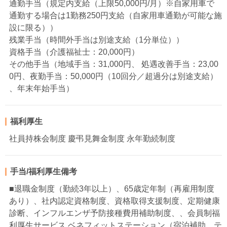
通勤手当（規定内支給（上限50,000円/月）※自家用車で
通勤する場合は1勤務250円支給（自家用車通勤が可能な施
設に限る））
残業手当（時間外手当は別途支給（1分単位））
資格手当（介護福祉士：20,000円）
その他手当（地域手当：31,000円、 処遇改善手当：23,00
0円、夜勤手当：50,000円（10回分／超過分は別途支給）
、年末年始手当）
福利厚生
社員持株会制度 慶弔見舞金制度 永年勤続制度
手当/福利厚生備考
■退職金制度（勤続3年以上）、65歳定年制（再雇用制度
あり）、社内認定資格制度、資格取得支援制度、定期健康
診断、インフルエンザ予防接種費用補助制度、、会員制福
利厚生サービス ベネフィットステーション（宿泊補助、テ