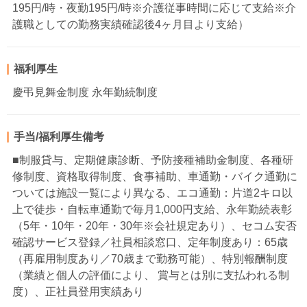
195円/時・夜勤195円/時※介護従事時間に応じて支給※介
護職としての勤務実績確認後4ヶ月目より支給）
福利厚生
慶弔見舞金制度 永年勤続制度
手当/福利厚生備考
■制服貸与、定期健康診断、予防接種補助金制度、各種研
修制度、資格取得制度、食事補助、車通勤・バイク通勤に
ついては施設一覧により異なる、エコ通勤：片道2キロ以
上で徒歩・自転車通勤で毎月1,000円支給、永年勤続表彰
（5年・10年・20年・30年※会社規定あり）、セコム安否
確認サービス登録／社員相談窓口、定年制度あり：65歳
（再雇用制度あり／70歳まで勤務可能）、特別報酬制度
（業績と個人の評価により、 賞与とは別に支払われる制
度）、正社員登用実績あり