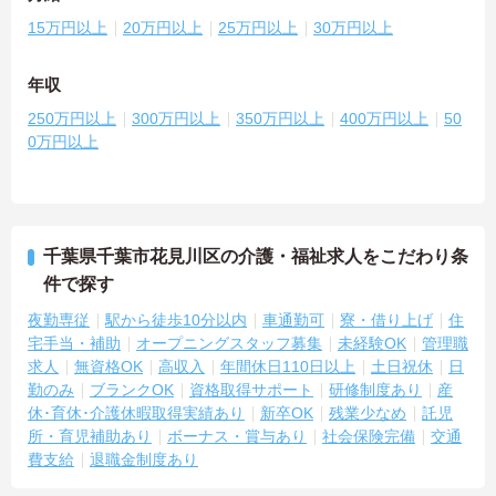
15万円以上
20万円以上
25万円以上
30万円以上
年収
250万円以上
300万円以上
350万円以上
400万円以上
50
0万円以上
千葉県千葉市花見川区の介護・福祉求人をこだわり条
件で探す
夜勤専従
駅から徒歩10分以内
車通勤可
寮・借り上げ
住
宅手当・補助
オープニングスタッフ募集
未経験OK
管理職
求人
無資格OK
高収入
年間休日110日以上
土日祝休
日
勤のみ
ブランクOK
資格取得サポート
研修制度あり
産
休･育休･介護休暇取得実績あり
新卒OK
残業少なめ
託児
所・育児補助あり
ボーナス・賞与あり
社会保険完備
交通
費支給
退職金制度あり