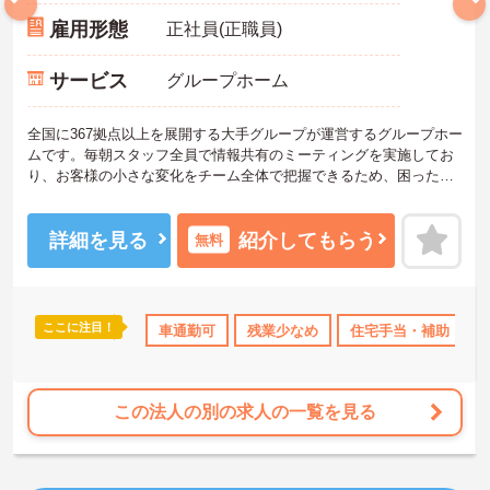
雇用形態
正社員(正職員)
サービス
グループホーム
全国に367拠点以上を展開する大手グループが運営するグループホー
ムです。毎朝スタッフ全員で情報共有のミーティングを実施してお
り、お客様の小さな変化をチーム全体で把握できるため、困った時
もすぐに相談できる安心の体制が整っています。待遇面では、賞与
年2回に加え、日々の努力や売上への寄与を評価する特別報酬が支給
されるため、高いモチベーションを保ちながら勤務できる環境で
詳細を見る
紹介してもらう
無料
す。さらに、清潔感があれば髪色やネイルなどの規定がなく、ご自
身の個性を大切にしながら自分らしいスタイルで働くことができま
す。認知症ケアの専門性を高めたい方にも最適な環境であり、手厚
い研修体制を通じて働きながらスキルアップを目指すことも可能で
ここに注目！
宅手当・補助
日勤のみ
車通勤可
年間休日110日以上
残業少なめ
住宅手当・補助
ブランクOK
ボ
す。年間17日のリフレッシュ休暇や定年後の再雇用制度など、長期
的にキャリアを描ける福利厚生も大きな魅力です。
★おすすめPOINT★
この法人の別の求人の一覧を見る
【チーム全体で情報を共有し、一人で抱え込まずに働ける環境で
す】
・毎朝スタッフ全員で情報共有のミーティングを実施しているた
め、お客様の変化や業務連絡を細やかに把握できます。