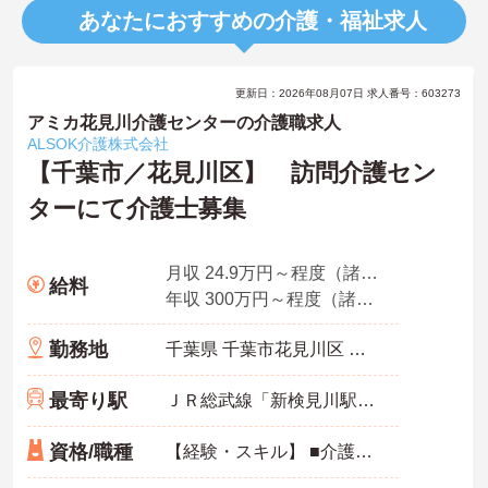
あなたにおすすめの介護・福祉求人
・困った時もすぐに相談してフォローし合える体制が整っているの
で、安心して業務に取り組むことが期待できます。
【独自の特別報酬制度により、確かな収入アップが見込めます】
更新日：2026年08月07日 求人番号：603273
・賞与年2回に加え、施設運営への貢献やチームワークを評価する特
別報酬が支給される仕組みがあります。
アミカ花見川介護センターの介護職求人
・目に見える形で日々の努力がしっかりと還元されることで、高い
ALSOK介護株式会社
モチベーションを保ちながら将来的な昇給を目指せます。
【千葉市／花見川区】 訪問介護セン
ターにて介護士募集
【自分らしいスタイルを大切にしながら、無理のないペースで働け
ます】
・清潔感と節度があれば髪色やネイルなどの制限がないため、ご自
身の個性を尊重した働き方を叶えられます。
月収 24.9万円～程度（諸手当込み） 常勤・看護師モデル
給料
・月平均残業時間が少なく、年間17日のリフレッシュ休暇も取得で
年収 300万円～程度（諸手当込み） 常勤・看護師モデル
きる環境で、心身のゆとりを維持できます。
勤務地
千葉県 千葉市花見川区 南花園2-9-21
【手厚い資格取得支援や継続雇用制度で、将来の安心感が得られま
す】
・勤務時間内で受講可能な資格取得サポートが整備されているた
最寄り駅
ＪＲ総武線「新検見川駅」徒歩3分
め、働きながら着実に認知症ケアの専門性を磨けます。
・65歳の定年後も70歳まで勤務可能な再雇用制度が設けられてお
資格/職種
【経験・スキル】 ■介護職員基礎研修 介護職員初任者研修課程 ホームヘルパー2級 ※経験不問
り、一つの職場で安定して長く活躍し続けることが可能です。