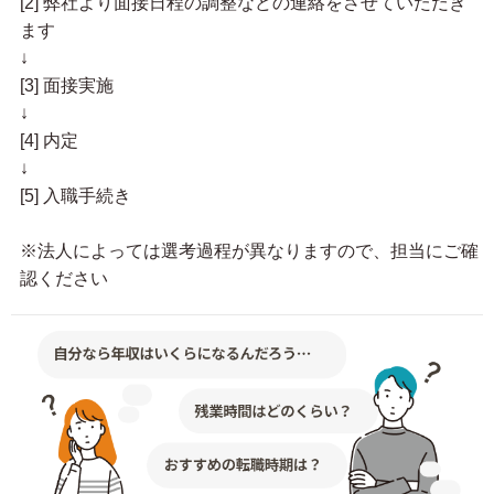
[2] 弊社より面接日程の調整などの連絡をさせていただき
ます
↓
[3] 面接実施
↓
[4] 内定
↓
[5] 入職手続き
※法人によっては選考過程が異なりますので、担当にご確
認ください