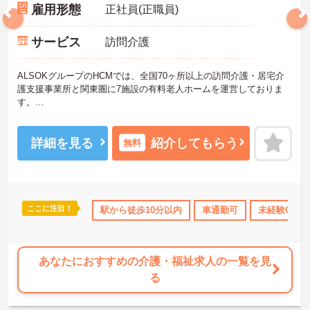
雇用形態
正社員(正職員)
サービス
訪問介護
ALSOKグループのHCMでは、全国70ヶ所以上の訪問介護・居宅介
護支援事業所と関東圏に7施設の有料老人ホームを運営しておりま
す。
ご興味をお持ちの方には詳細の情報や面接のポイントをお伝えしま
すのでお気軽にお問い合わせくださいませ。
詳細を見る
紹介してもらう
無料
ここに注目！
修制度あり
社会保険完備
駅から徒歩10分以内
交通費支給
車通勤可
未経験OK
あなたにおすすめの介護・福祉求人の一覧を見
る