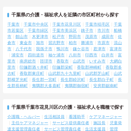
千葉県の介護・福祉求人を近隣の市区町村から探す
千葉市
千葉市中央区
千葉市花見川区
千葉市稲毛区
千葉
市若葉区
千葉市緑区
千葉市美浜区
銚子市
市川市
船橋
市
館山市
木更津市
松戸市
野田市
茂原市
成田市
佐
倉市
東金市
旭市
習志野市
柏市
勝浦市
市原市
流山
市
八千代市
我孫子市
鴨川市
鎌ケ谷市
君津市
富津市
浦安市
四街道市
袖ケ浦市
八街市
印西市
白井市
富
里市
南房総市
匝瑳市
香取市
山武市
いすみ市
大網白
里市
印旛郡酒々井町
印旛郡栄町
香取郡神崎町
香取郡多
古町
香取郡東庄町
山武郡九十九里町
山武郡芝山町
山武
郡横芝光町
長生郡一宮町
長生郡睦沢町
長生郡白子町
長
生郡長柄町
夷隅郡大多喜町
夷隅郡御宿町
安房郡鋸南町
千葉県千葉市花見川区の介護・福祉求人を職種で探す
介護職・ヘルパー
生活相談員
看護助手
ケアマネージャー
主任ケアマネジャー
サービス提供責任者
施設長
児童発
達支援管理責任者
サービス管理責任者
生活支援員
管理