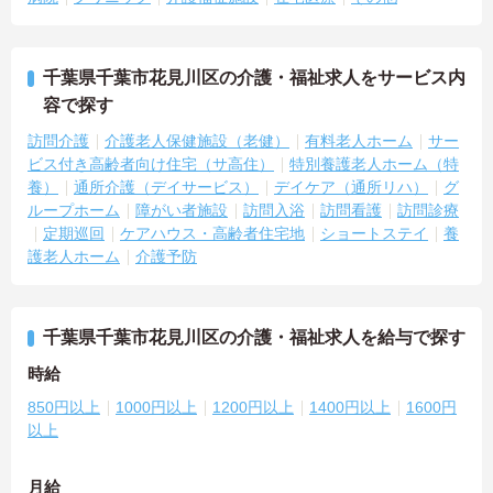
千葉県千葉市花見川区の介護・福祉求人をサービス内
容で探す
訪問介護
介護老人保健施設（老健）
有料老人ホーム
サー
ビス付き高齢者向け住宅（サ高住）
特別養護老人ホーム（特
養）
通所介護（デイサービス）
デイケア（通所リハ）
グ
ループホーム
障がい者施設
訪問入浴
訪問看護
訪問診療
定期巡回
ケアハウス・高齢者住宅地
ショートステイ
養
護老人ホーム
介護予防
千葉県千葉市花見川区の介護・福祉求人を給与で探す
時給
850円以上
1000円以上
1200円以上
1400円以上
1600円
以上
月給