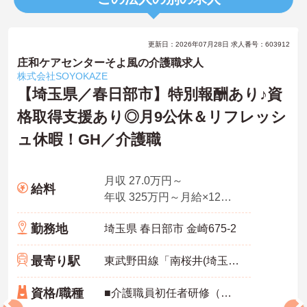
更新日：2026年07月28日 求人番号：603912
庄和ケアセンターそよ風の介護職求人
株式会社SOYOKAZE
【埼玉県／春日部市】特別報酬あり♪資
格取得支援あり◎月9公休＆リフレッシ
ュ休暇！GH／介護職
月収 27.0万円～
給料
年収 325万円～月給×12ヶ月
勤務地
埼玉県 春日部市 金崎675-2
最寄り駅
東武野田線「南桜井(埼玉)駅」徒歩15分
資格/職種
■介護職員初任者研修（ヘルパー2級）以上 いずれか必須