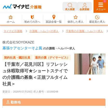
0
1
求人検索
会員登録
メニュー
ホーム
初めての方へ
面談会場一覧
保存した求人
最近見た求人
マイナビ介護職
介護職・ヘルパーの求人
千葉県の介護職・ヘルパー求人
株式会社SOYOKAZE
幕張ケアセンターそよ風
の介護職・ヘルパー求人
契約社員・嘱託社員
通所介護（デイサービス）
【千葉市／花見川区】リフレッシ
ュ休暇取得可★ショートステイで
の介護職の募集＜正規フルタイム
社員＞
更新日：2026年07月29日 求人番号：10168248
勤務地