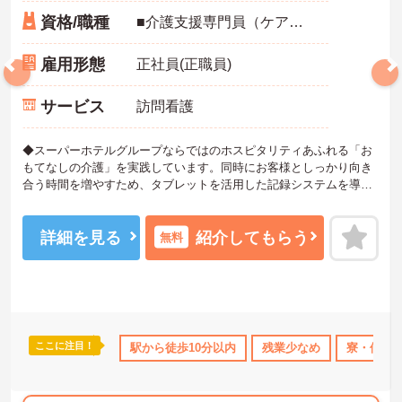
資格/職種
■介護支援専門員（ケアマネジャー） ※経験不問、介護支援専門員業務経験あれば尚可 ※ブランク可
雇用形態
正社員(正職員)
サービス
訪問看護
◆スーパーホテルグループならではのホスピタリティあふれる「お
もてなしの介護」を実践しています。同時にお客様としっかり向き
合う時間を増やすため、タブレットを活用した記録システムを導入
して業務の効率化も進めています。お客様一人ひとりの人生に深く
寄り添えるやりがいのあるお仕事です。
◆部署や施設を超えてスタッフ同士で「ありがとう」のバッジを送
詳細を見る
紹介してもらう
無料
り合える「サンクスバッジ」制度があります。社内全体で毎月1万50
00以上のバッジが行き交うほど活発で、日々の感謝を大切にする文
化が根付いています。風通しが良く親身になってくれる仲間が多い
ので、壁にぶつかっても安心して相談できるあたたかい雰囲気で
す。
◆プロの介護集団を目指す独自の介護技術認定制度「ケアマイスタ
ここに注目！
110日以上
高収入
駅から徒歩10分以内
ボーナス・賞与あり
残業少なめ
社会保険完備
寮・借り
交通
ー」あり！また半年に1回「目標管理シート」を作成し、月に1回上
司と面談を行うことで、自身の成長をしっかり実感しながら働けま
す。