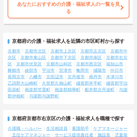
あなたにおすすめの介護・福祉求人の一覧を見
る
京都府の介護・福祉求人を近隣の市区町村から探す
京都市
京都市北区
京都市上京区
京都市左京区
京都市中
京区
京都市東山区
京都市下京区
京都市南区
京都市右京
区
京都市伏見区
京都市山科区
京都市西京区
福知山市
舞鶴市
綾部市
宇治市
宮津市
亀岡市
城陽市
向日市
長岡京市
八幡市
京田辺市
京丹後市
南丹市
木津川市
乙訓郡大山崎町
久世郡久御山町
綴喜郡井手町
綴喜郡宇治
田原町
相楽郡笠置町
相楽郡精華町
船井郡京丹波町
与謝
郡伊根町
与謝郡与謝野町
京都府京都市右京区の介護・福祉求人を職種で探す
介護職・ヘルパー
生活相談員
看護助手
ケアマネージャー
主任ケアマネジャー
サービス提供責任者
施設長
児童発