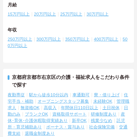
月給
15万円以上
20万円以上
25万円以上
30万円以上
年収
250万円以上
300万円以上
350万円以上
400万円以上
50
0万円以上
京都府京都市右京区の介護・福祉求人をこだわり条件
で探す
夜勤専従
駅から徒歩10分以内
車通勤可
寮・借り上げ
住
宅手当・補助
オープニングスタッフ募集
未経験OK
管理職
求人
無資格OK
高収入
年間休日110日以上
土日祝休
日
勤のみ
ブランクOK
資格取得サポート
研修制度あり
産
休･育休･介護休暇取得実績あり
新卒OK
残業少なめ
託児
所・育児補助あり
ボーナス・賞与あり
社会保険完備
交通
費支給
退職金制度あり