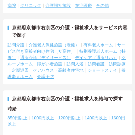
病院
クリニック
介護福祉施設
在宅医療
その他
京都府京都市右京区の介護・福祉求人をサービス内容
で探す
訪問介護
介護老人保健施設（老健）
有料老人ホーム
サー
ビス付き高齢者向け住宅（サ高住）
特別養護老人ホーム（特
養）
通所介護（デイサービス）
デイケア（通所リハ）
グ
ループホーム
障がい者施設
訪問入浴
訪問看護
訪問診療
定期巡回
ケアハウス・高齢者住宅地
ショートステイ
養
護老人ホーム
介護予防
京都府京都市右京区の介護・福祉求人を給与で探す
時給
850円以上
1000円以上
1200円以上
1400円以上
1600円
以上