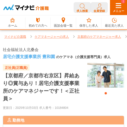
0
1
求人検索
会員登録
メニュー
ホーム
初めての方へ
面談会場一覧
保存した求人
最近見た求人
マイナビ介護職
ケアマネージャーの求人
京都府のケアマネージャー求人
社会福祉法人北桑会
居宅介護支援事業所 豊和園
のケアマネ（介護支援専門員）求人
正社員(正職員)
【京都府／京都市右京区】昇給あ
り◎賞与あり！居宅介護支援事業
所のケアマネジャーです！＜正社
員＞
更新日：2025年10月03日 求人番号：10184804
勤務地