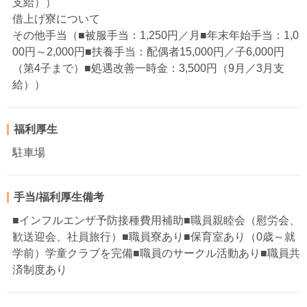
支給））
借上げ寮について
その他手当（■被服手当：1,250円／月■年末年始手当：1,0
00円～2,000円■扶養手当：配偶者15,000円／子6,000円
（第4子まで）■処遇改善一時金：3,500円（9月／3月支
給））
福利厚生
駐車場
手当/福利厚生備考
■インフルエンザ予防接種費用補助■職員親睦会（慰労会、
歓送迎会、社員旅行）■職員寮あり■保育室あり（0歳～就
学前）学童クラブを完備■職員のサークル活動あり■職員共
済制度あり