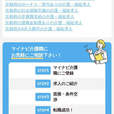
京都府のボーナス・賞与ありの介護・福祉求人
京都府の社会保険完備の介護・福祉求人
京都府の交通費支給の介護・福祉求人
京都府の退職金制度ありの介護・福祉求人
京都府の4月入職可の介護・福祉求人
マイナビ介護職に
お気軽にご相談
下さい！
マイナビ介護
1
STEP
職にご登録
2
求人のご紹介
STEP
面接・条件交
3
STEP
渉
4
転職成功！
STEP