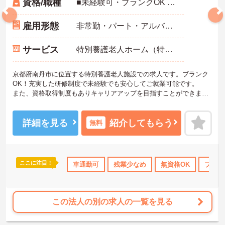
資格/職種
■未経験可・ブランクOK ■介護職員初任者研修（旧ヘルパー2級）以上必須 ＜歓迎要件＞ ■経験者、資格取得者
雇用形態
非常勤・パート・アルバイト
サービス
特別養護老人ホーム（特養）
京都府南丹市に位置する特別養護老人施設での求人です。ブランク
OK！充実した研修制度で未経験でも安心してご就業可能です。
また、資格取得制度もありキャリアアップを目指すことができま
す！ご興味のある方には、面接対策ポイントなど、さらに詳細をご
案内しますのでお気軽にご相談ください！
詳細を見る
紹介してもらう
無料
ここに注目！
ランクOK
研修制度あり
車通勤可
産休･育休･介護休暇取得実績あり
残業少なめ
無資格OK
ブラン
社会
この法人の別の求人の一覧を見る