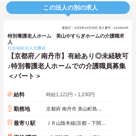
この法人の別の求人
更新日：2025年10月29日 求人番号：10184165
特別養護老人ホーム 美山やすらぎホームの介護職求
人
社会福祉法人北桑会
【京都府／南丹市】有給あり◎未経験可
♪特別養護老人ホームでの介護職員募集
＜パート＞
給料
時給1,122円～1,230円
勤務地
京都府 南丹市 美山町島小栗栖山13-1
最寄り駅
ＪＲ山陰本線(京都－下関)「胡麻駅」バス・車28分