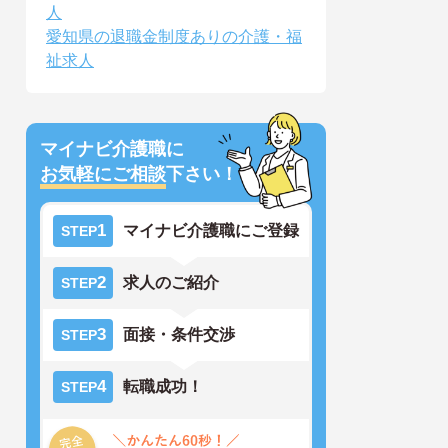
人
愛知県の退職金制度ありの介護・福
祉求人
マイナビ介護職に
お気軽にご相談
下さい！
1
マイナビ介護職にご登録
STEP
2
求人のご紹介
STEP
3
面接・条件交渉
STEP
4
転職成功！
STEP