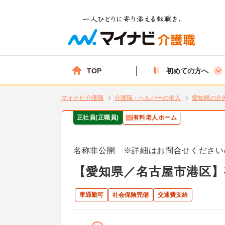
TOP
初めての方へ
マイナビ介護職
介護職・ヘルパーの求人
愛知県の介
正社員(正職員)
有料老人ホーム
名称非公開 ※詳細はお問合せください
【愛知県／名古屋市港区】
車通勤可
社会保険完備
交通費支給