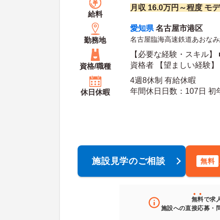
月収 16.0万円～程度 モ
給料
愛知県
名古屋市港区
名古屋臨海高速鉄道あおなみ
勤務地
【必要な経験・スキル】 
資格者 【望ましい経験】
資格/職種
者
4週8休制 有給休暇
年間休日日数：107日 初年度有給日数：10日 最
休日休暇
大有給日数：20日
施設見学のご相談
無料
無料
で求
施設への直接応募・