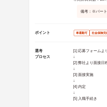
備考：※パー
ポイント
車通勤可
社会保険完
選考
[1] 応募フォーム
プロセス
↓
[2] 弊社より面
↓
[3] 面接実施
↓
[4] 内定
↓
[5] 入職手続き