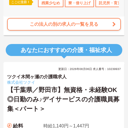
ここに注目！
なめ
寮・借り上げ
残業少なめ
託児所・育児補助
寮・借り上げ
無資格OK
託児所・育児補
年間休日11
この法人の別の求人の一覧を見る
あなたにおすすめの介護・福祉求人
更新日：2026年08月06日 求人番号：10239937
ツクイ木間ヶ瀬の介護職求人
株式会社ツクイ
【千葉県／野田市】無資格・未経験OK
◎日勤のみ♪デイサービスの介護職員募
集＜パート＞
給料
時給1,140円～1,447円