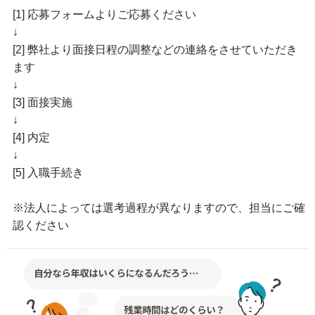
[1] 応募フォームよりご応募ください
↓
[2] 弊社より面接日程の調整などの連絡をさせていただき
ます
↓
[3] 面接実施
↓
[4] 内定
↓
[5] 入職手続き
※法人によっては選考過程が異なりますので、担当にご確
認ください