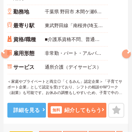
勤務地
千葉県 野田市 木間ケ瀬612-1
最寄り駅
東武野田線「南桜井(埼玉)駅」バス・車14分
資格/職種
■介護系資格不問、普通自動車運転免許(AT限定可) 必須 ■経験不問 ※無資格者:入社半年以内に会社負担で認知症介護基礎研修受講
雇用形態
非常勤・パート・アルバイト
サービス
通所介護（デイサービス）
＜家庭やプライベートと両立◎「くるみん」認定企業＞「子育てサ
ポート企業」として認定を受けており、シフトの相談やWワーク
（副業）も可能です。お休みの調整もしやすいため、子育て中の方
や主婦・主夫の方も無理なく活躍しています。夜勤がなく、日勤中
心のデイサービスなので生活リズムも整えやすく、プライベートな
時間もしっかり確保できる働きやすい職場です。
詳細を見る
紹介してもらう
無料
＜ありがとう」が嬉しい！工夫とアイデアが活きる仕事＞食事や入
浴の介助だけでなく、レクリエーションの企画や実施も大切なお仕
事です。「どんな工夫をしたら喜んでいただけるか」をスタッフみ
んなで考え、アイデアを形にしていきます。お客様から直接「あり