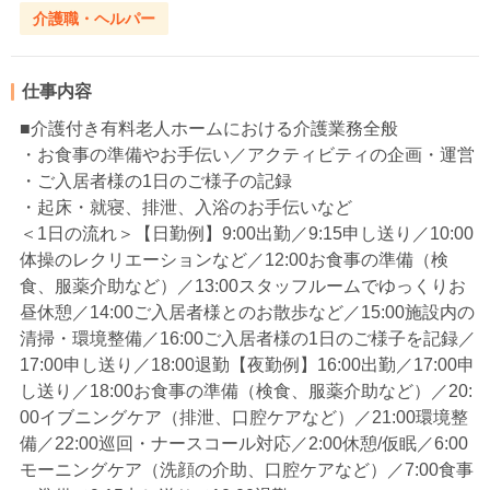
介護職・ヘルパー
仕事内容
■介護付き有料老人ホームにおける介護業務全般
・お食事の準備やお手伝い／アクティビティの企画・運営
・ご入居者様の1日のご様子の記録
・起床・就寝、排泄、入浴のお手伝いなど
＜1日の流れ＞【日勤例】9:00出勤／9:15申し送り／10:00
体操のレクリエーションなど／12:00お食事の準備（検
食、服薬介助など）／13:00スタッフルームでゆっくりお
昼休憩／14:00ご入居者様とのお散歩など／15:00施設内の
清掃・環境整備／16:00ご入居者様の1日のご様子を記録／
17:00申し送り／18:00退勤【夜勤例】16:00出勤／17:00申
し送り／18:00お食事の準備（検食、服薬介助など）／20:
00イブニングケア（排泄、口腔ケアなど）／21:00環境整
備／22:00巡回・ナースコール対応／2:00休憩/仮眠／6:00
モーニングケア（洗顔の介助、口腔ケアなど）／7:00食事