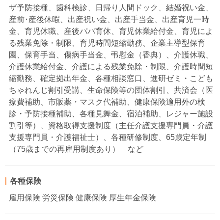
ザ予防接種、歯科検診、日帰り人間ドック、結婚祝い金、
産前･産後休暇、出産祝い金、出産手当金、出産育児一時
金、育児休職、産後パパ育休、育児休業給付金、育児によ
る残業免除・制限、育児時間短縮勤務、企業主導型保育
園、保育手当、傷病手当金、弔慰金（香典）、介護休職、
介護休業給付金、介護による残業免除・制限、介護時間短
縮勤務、確定拠出年金、各種相談窓口、進研ゼミ・こども
ちゃれんじ割引受講、生命保険等の団体割引、共済会（医
療費補助、市販薬・マスク代補助、健康保険適用外の検
診・予防接種補助、各種見舞金、宿泊補助、レジャー施設
割引等）、資格取得支援制度（主任介護支援専門員・介護
支援専門員・介護福祉士）、各種研修制度、65歳定年制
（75歳までの再雇用制度あり） など
各種保険
雇用保険 労災保険 健康保険 厚生年金保険