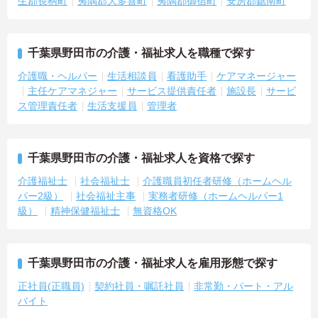
生郡長柄町
夷隅郡大多喜町
夷隅郡御宿町
安房郡鋸南町
千葉県野田市の介護・福祉求人を職種で探す
介護職・ヘルパー
生活相談員
看護助手
ケアマネージャー
主任ケアマネジャー
サービス提供責任者
施設長
サービ
ス管理責任者
生活支援員
管理者
千葉県野田市の介護・福祉求人を資格で探す
介護福祉士
社会福祉士
介護職員初任者研修（ホームヘル
パー2級）
社会福祉主事
実務者研修（ホームヘルパー1
級）
精神保健福祉士
無資格OK
千葉県野田市の介護・福祉求人を雇用形態で探す
正社員(正職員)
契約社員・嘱託社員
非常勤・パート・アル
バイト