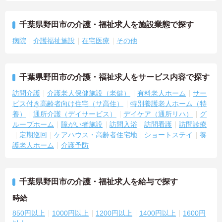
千葉県野田市の介護・福祉求人を施設業態で探す
病院
介護福祉施設
在宅医療
その他
千葉県野田市の介護・福祉求人をサービス内容で探す
訪問介護
介護老人保健施設（老健）
有料老人ホーム
サー
ビス付き高齢者向け住宅（サ高住）
特別養護老人ホーム（特
養）
通所介護（デイサービス）
デイケア（通所リハ）
グ
ループホーム
障がい者施設
訪問入浴
訪問看護
訪問診療
定期巡回
ケアハウス・高齢者住宅地
ショートステイ
養
護老人ホーム
介護予防
千葉県野田市の介護・福祉求人を給与で探す
時給
850円以上
1000円以上
1200円以上
1400円以上
1600円