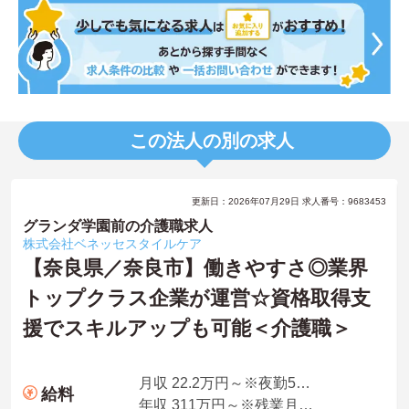
この法人の別の求人
更新日：2026年07月29日 求人番号：9683453
グランダ学園前の介護職求人
株式会社ベネッセスタイルケア
【奈良県／奈良市】働きやすさ◎業界
トップクラス企業が運営☆資格取得支
援でスキルアップも可能＜介護職＞
月収 22.2万円～※夜勤5回想定
給料
年収 311万円～※残業月10時間、夜勤平均5回、各種手当・賞与を含んだ例です