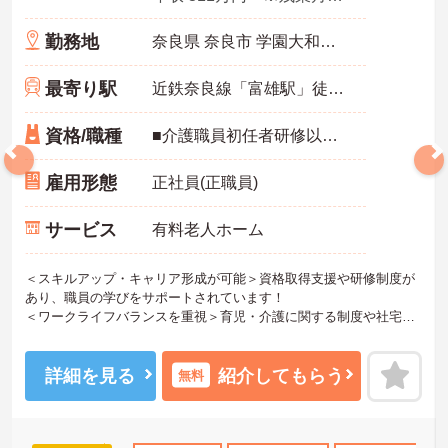
勤務地
奈良県 奈良市 学園大和町5-748-1
最寄り駅
近鉄奈良線「富雄駅」徒歩12分
資格/職種
■介護職員初任者研修以上 ※無資格の方も応募可（資格支援制度あり）
雇用形態
正社員(正職員)
サービス
有料老人ホーム
＜スキルアップ・キャリア形成が可能＞資格取得支援や研修制度が
あり、職員の学びをサポートされています！
＜ワークライフバランスを重視＞育児・介護に関する制度や社宅制
度、各種手当など、長く安心して働きやすい環境が整っています。
＜寄り添ったケアの実施＞利用者さまに深く寄り添ったサービスの
提供を目指し、職員の専門性を高めるような人材育成にも注力され
詳細を見る
紹介してもらう
無料
ています。
ご興味のある方には、面接対策ポイント等、さらに詳細をお話しし
ますのでお気軽にご相談ください！