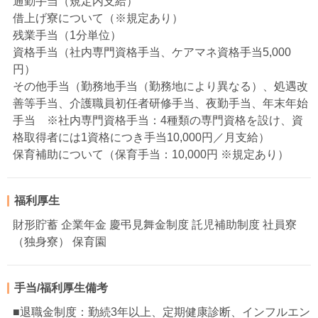
通勤手当（規定内支給）
借上げ寮について（※規定あり）
残業手当（1分単位）
資格手当（社内専門資格手当、ケアマネ資格手当5,000
円）
その他手当（勤務地手当（勤務地により異なる）、処遇改
善等手当、介護職員初任者研修手当、夜勤手当、年末年始
手当 ※社内専門資格手当：4種類の専門資格を設け、資
格取得者には1資格につき手当10,000円／月支給）
保育補助について（保育手当：10,000円 ※規定あり）
福利厚生
財形貯蓄 企業年金 慶弔見舞金制度 託児補助制度 社員寮
（独身寮） 保育園
手当/福利厚生備考
■退職金制度：勤続3年以上、定期健康診断、インフルエン