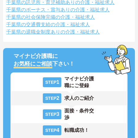
千葉県の託児所・育児補助ありの介護・福祉求人
千葉県のボーナス・賞与ありの介護・福祉求人
千葉県の社会保険完備の介護・福祉求人
千葉県の交通費支給の介護・福祉求人
千葉県の退職金制度ありの介護・福祉求人
マイナビ介護職に
お気軽にご相談
下さい！
マイナビ介護
1
STEP
職にご登録
2
求人のご紹介
STEP
面接・条件交
3
STEP
渉
4
転職成功！
STEP