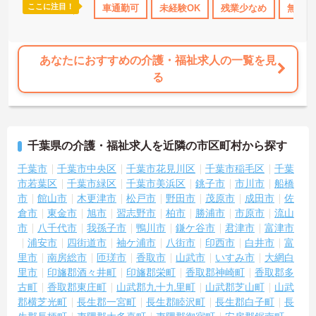
ここに注目！
なめ
住宅手当・補助
車通勤可
無資格OK
未経験OK
年間休日110日以上
残業少なめ
ボーナス
無資格
がとう」と感謝の言葉をいただけたり、信頼関係が深まっていく喜
びを感じられるのが大きなやりがいです。介護度が比較的高くない
ため、身体への負担が少なめなのも特徴です。
あなたにおすすめの介護・福祉求人の一覧を見
る
千葉県の介護・福祉求人を近隣の市区町村から探す
千葉市
千葉市中央区
千葉市花見川区
千葉市稲毛区
千葉
市若葉区
千葉市緑区
千葉市美浜区
銚子市
市川市
船橋
市
館山市
木更津市
松戸市
野田市
茂原市
成田市
佐
倉市
東金市
旭市
習志野市
柏市
勝浦市
市原市
流山
市
八千代市
我孫子市
鴨川市
鎌ケ谷市
君津市
富津市
浦安市
四街道市
袖ケ浦市
八街市
印西市
白井市
富
里市
南房総市
匝瑳市
香取市
山武市
いすみ市
大網白
里市
印旛郡酒々井町
印旛郡栄町
香取郡神崎町
香取郡多
古町
香取郡東庄町
山武郡九十九里町
山武郡芝山町
山武
郡横芝光町
長生郡一宮町
長生郡睦沢町
長生郡白子町
長