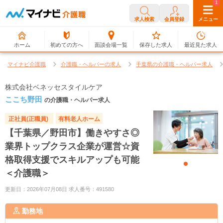
0
1
求人検索
会員登録
メニュー
ホーム
初めての方へ
面談会場一覧
保存した求人
最近見た求人
マイナビ介護職
介護職・ヘルパーの求人
千葉県の介護職・ヘルパー求人
株式会社ベネッセスタイルケア
ここち野田
の介護職・ヘルパー求人
正社員(正職員)
有料老人ホーム
【千葉県／野田市】働きやすさ◎
業界トップクラス企業が運営☆資
格取得支援でスキルアップも可能
＜介護職＞
更新日：2026年07月08日 求人番号：491580
勤務地