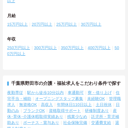
以上
月給
15万円以上
20万円以上
25万円以上
30万円以上
年収
250万円以上
300万円以上
350万円以上
400万円以上
50
0万円以上
千葉県野田市の介護・福祉求人をこだわり条件で探す
夜勤専従
駅から徒歩10分以内
車通勤可
寮・借り上げ
住
宅手当・補助
オープニングスタッフ募集
未経験OK
管理職
求人
無資格OK
高収入
年間休日110日以上
土日祝休
日
勤のみ
ブランクOK
資格取得サポート
研修制度あり
産
休･育休･介護休暇取得実績あり
残業少なめ
託児所・育児補
助あり
ボーナス・賞与あり
社会保険完備
交通費支給
退