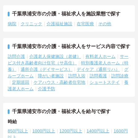
千葉県浦安市の介護・福祉求人を施設業態で探す
病院
クリニック
介護福祉施設
在宅医療
その他
千葉県浦安市の介護・福祉求人をサービス内容で探す
訪問介護
介護老人保健施設（老健）
有料老人ホーム
サー
ビス付き高齢者向け住宅（サ高住）
特別養護老人ホーム（特
養）
通所介護（デイサービス）
デイケア（通所リハ）
グ
ループホーム
障がい者施設
訪問入浴
訪問看護
訪問診療
定期巡回
ケアハウス・高齢者住宅地
ショートステイ
養
護老人ホーム
介護予防
千葉県浦安市の介護・福祉求人を給与で探す
時給
850円以上
1000円以上
1200円以上
1400円以上
1600円
以上