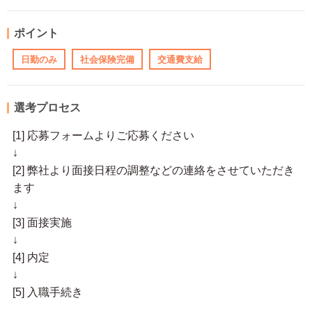
ポイント
日勤のみ
社会保険完備
交通費支給
選考プロセス
[1] 応募フォームよりご応募ください
↓
[2] 弊社より面接日程の調整などの連絡をさせていただき
ます
↓
[3] 面接実施
↓
[4] 内定
↓
[5] 入職手続き