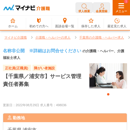
0
1
求人検索
会員登録
メニュー
ホーム
初めての方へ
面談会場一覧
保存した求人
最近見た求人
マイナビ介護職
介護職・ヘルパーの求人
千葉県の介護職・ヘルパー求人
名称非公開 ※詳細はお問合せください
の介護職・ヘルパー、介護
福祉士求人
正社員(正職員)
障がい者施設
【千葉県／浦安市】サービス管理
責任者募集
更新日：2022年08月29日 求人番号：498036
勤務地
千葉県
浦安市