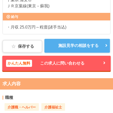
ＪＲ京葉線(東京－蘇我)
給与
・月収 25.0万円～程度(諸手当込)
施設見学の相談をする
保存する
かんたん無料
この求人に問い合わせる
求人内容
職種
介護職・ヘルパー
介護福祉士