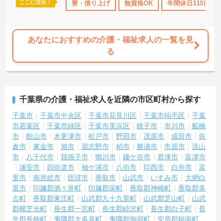
ここに注目！
年間休日110日以上
寮・借り上げ
資格取得サポート
無資格OK
研修制度あり
年間休日110日以
産休･育
あなたにおすすめの介護・福祉求人の一覧を見
る
千葉県の介護・福祉求人を近隣の市区町村から探す
千葉市
千葉市中央区
千葉市花見川区
千葉市稲毛区
千葉
市若葉区
千葉市緑区
千葉市美浜区
銚子市
市川市
船橋
市
館山市
木更津市
松戸市
野田市
茂原市
成田市
佐
倉市
東金市
旭市
習志野市
柏市
勝浦市
市原市
流山
市
八千代市
我孫子市
鴨川市
鎌ケ谷市
君津市
富津市
浦安市
四街道市
袖ケ浦市
八街市
印西市
白井市
富
里市
南房総市
匝瑳市
香取市
山武市
いすみ市
大網白
里市
印旛郡酒々井町
印旛郡栄町
香取郡神崎町
香取郡多
古町
香取郡東庄町
山武郡九十九里町
山武郡芝山町
山武
郡横芝光町
長生郡一宮町
長生郡睦沢町
長生郡白子町
長
生郡長柄町
夷隅郡大多喜町
夷隅郡御宿町
安房郡鋸南町