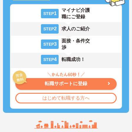
マイナビ介護
1
STEP
職にご登録
2
求人のご紹介
STEP
面接・条件交
3
STEP
渉
4
転職成功！
STEP
転職サポートに登録
はじめて転職する方へ