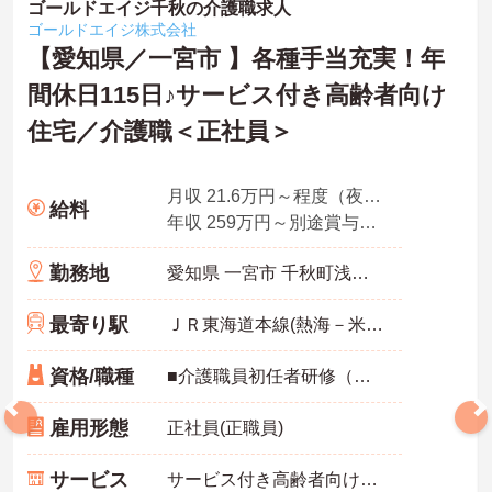
ゴールドエイジ千秋の介護職求人
ゴールドエイジ株式会社
【愛知県／一宮市 】各種手当充実！年
間休日115日♪サービス付き高齢者向け
住宅／介護職＜正社員＞
月収 21.6万円～程度（夜勤4回分・諸手当込）
給料
年収 259万円～別途賞与支給あり
勤務地
愛知県 一宮市 千秋町浅野羽根羽知古40-１
最寄り駅
ＪＲ東海道本線(熱海－米原)「尾張一宮駅」バス・車13分
資格/職種
■介護職員初任者研修（ヘルパー2級）、実務者研修（ホームヘルパー1級）のいずれか
雇用形態
正社員(正職員)
サービス
サービス付き高齢者向け住宅（サ高住）