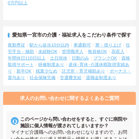
0万円以上
愛知県一宮市の介護・福祉求人をこだわり条件で探す
夜勤専従
駅から徒歩10分以内
車通勤可
寮・借り上げ
住
宅手当・補助
未経験OK
管理職求人
無資格OK
高収入
年間休日110日以上
土日祝休
日勤のみ
ブランクOK
資格
取得サポート
研修制度あり
産休･育休･介護休暇取得実績あ
り
新卒OK
残業少なめ
託児所・育児補助あり
ボーナス・
賞与あり
社会保険完備
交通費支給
退職金制度あり
求人のお問い合わせに関するよくあるご質問
このページから問い合わせをすると、すぐに病院や
施設に個人情報が渡されてしまいますか？
マイナビ介護職へのお問い合わせになりますので、お問
い合わせ後すぐに求人掲載元へ情報をお渡しすることは