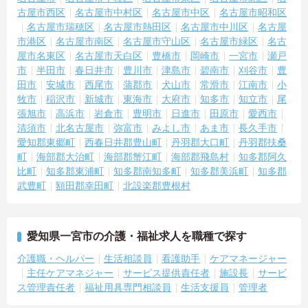
古屋市西区
名古屋市中村区
名古屋市中区
名古屋市昭和区
名古屋市瑞穂区
名古屋市熱田区
名古屋市中川区
名古屋
市港区
名古屋市南区
名古屋市守山区
名古屋市緑区
名古
屋市名東区
名古屋市天白区
豊橋市
岡崎市
一宮市
瀬戸
市
半田市
春日井市
豊川市
津島市
碧南市
刈谷市
豊
田市
安城市
西尾市
蒲郡市
犬山市
常滑市
江南市
小
牧市
稲沢市
新城市
東海市
大府市
知多市
知立市
尾
張旭市
高浜市
岩倉市
豊明市
日進市
田原市
愛西市
清須市
北名古屋市
弥富市
みよし市
あま市
長久手市
愛知郡東郷町
西春日井郡豊山町
丹羽郡大口町
丹羽郡扶桑
町
海部郡大治町
海部郡蟹江町
海部郡飛島村
知多郡阿久
比町
知多郡東浦町
知多郡南知多町
知多郡美浜町
知多郡
武豊町
額田郡幸田町
北設楽郡豊根村
愛知県一宮市の介護・福祉求人を職種で探す
介護職・ヘルパー
生活相談員
看護助手
ケアマネージャー
主任ケアマネジャー
サービス提供責任者
施設長
サービ
ス管理責任者
福祉用具専門相談員
生活支援員
管理者