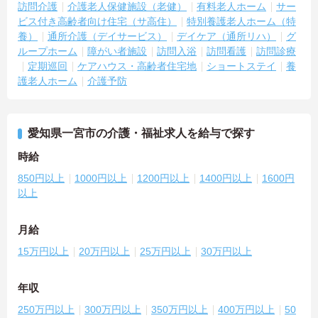
訪問介護
介護老人保健施設（老健）
有料老人ホーム
サー
ビス付き高齢者向け住宅（サ高住）
特別養護老人ホーム（特
養）
通所介護（デイサービス）
デイケア（通所リハ）
グ
ループホーム
障がい者施設
訪問入浴
訪問看護
訪問診療
定期巡回
ケアハウス・高齢者住宅地
ショートステイ
養
護老人ホーム
介護予防
愛知県一宮市の介護・福祉求人を給与で探す
時給
850円以上
1000円以上
1200円以上
1400円以上
1600円
以上
月給
15万円以上
20万円以上
25万円以上
30万円以上
年収
250万円以上
300万円以上
350万円以上
400万円以上
50