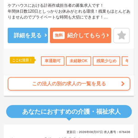
ケアハウスにおける計画作成担当者の募集求人です！
年間休日数120日としっかりお休みがとれる環境！残業もほとんどあ
りませんのでプライベートな時間も大切にできます！
ご興味ある方には、面接のポイントなど、さらに詳細をお話致しま
すのでお気軽にご相談ください。
詳細を見る
紹介してもらう
無料
ここに注目！
間休日110日以上
社会保険完備
車通勤可
未経験OK
交通費支給
残業少なめ
退職金制度あり
年間休
この法人の別の求人の一覧を見る
あなたにおすすめの介護・福祉求人
更新日：2026年08月07日 求人番号：676436