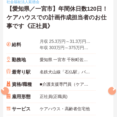
社会福祉法人延徳会
【愛知県／一宮市】年間休日数120日！
ケアハウスでの計画作成担当者のお仕
事です《正社員》
月収 25.3万円～31.3万円程度 夜勤2回分手当含む諸手当込
給料
年収 303万円～375万円程度 賞与別途支給
勤務地
愛知県 一宮市 千秋町佐野字五反田15
最寄り駅
名鉄犬山線「石仏駅」バス・車7分
資格/職種
■介護支援専門員（ケアマネジャー）資格 ※未経験者応相談
雇用形態
正社員(正職員)
サービス
ケアハウス・高齢者住宅他