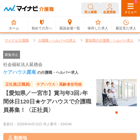
0
1
求人検索
会員登録
メニュー
ホーム
初めての方へ
面談会場一覧
保存した求人
最近見た求人
マイナビ介護職
介護職・ヘルパーの求人
愛知県の介護職・ヘルパー求人
募集停止
社会福祉法人延徳会
ケアハウス露庵
の介護職・ヘルパー求人
正社員(正職員)
ケアハウス・高齢者住宅他
【愛知県／一宮市】賞与年3回♪年
間休日120日★ケアハウスで介護職
員募集！〈正社員〉
更新日：2025年04月15日 求人番号：534249
勤務地