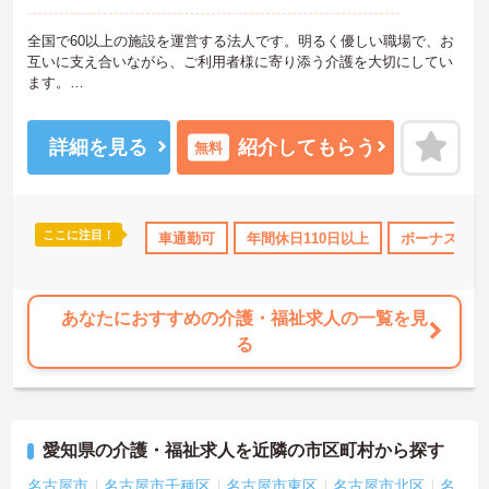
全国で60以上の施設を運営する法人です。明るく優しい職場で、お
互いに支え合いながら、ご利用者様に寄り添う介護を大切にしてい
ます。
利用者様の笑顔のために一所懸命になれる方・チーム連携を大切に
勤務出来る方を歓迎しています。
ご興味ある方には、面接対策ポイントなど、さらに詳細をお話しい
詳細を見る
紹介してもらう
無料
たしますのでお気軽にご相談ください！
ここに注目！
車通勤可
年間休日110日以上
ボーナス・賞
あなたにおすすめの介護・福祉求人の一覧を見
る
愛知県の介護・福祉求人を近隣の市区町村から探す
名古屋市
名古屋市千種区
名古屋市東区
名古屋市北区
名