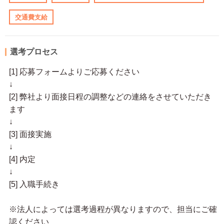
交通費支給
選考プロセス
[1] 応募フォームよりご応募ください
↓
[2] 弊社より面接日程の調整などの連絡をさせていただき
ます
↓
[3] 面接実施
↓
[4] 内定
↓
[5] 入職手続き
※法人によっては選考過程が異なりますので、担当にご確
認ください