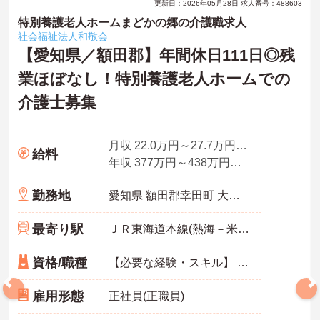
更新日：2026年05月28日 求人番号：488603
特別養護老人ホームまどかの郷の介護職求人
社会福祉法人和敬会
【愛知県／額田郡】年間休日111日◎残
業ほぼなし！特別養護老人ホームでの
介護士募集
月収 22.0万円～27.7万円程度（諸手当込）
給料
年収 377万円～438万円程度（諸手当込）
勤務地
愛知県 額田郡幸田町 大字野場字石荒23番地
最寄り駅
ＪＲ東海道本線(熱海－米原)「幸田駅」徒歩20分
資格/職種
【必要な経験・スキル】 不問
雇用形態
正社員(正職員)