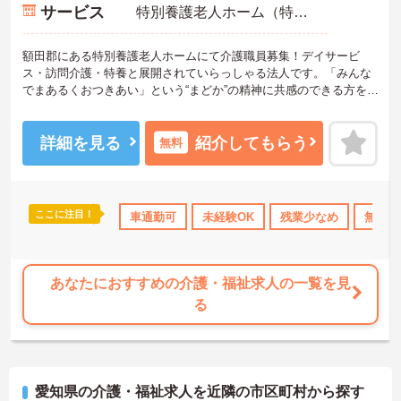
サービス
特別養護老人ホーム（特養）
額田郡にある特別養護老人ホームにて介護職員募集！デイサービ
ス・訪問介護・特養と展開されていらっしゃる法人です。「みんな
でまあるくおつきあい」という“まどか”の精神に共感のできる方をお
待ちしております。無資格からでもチャレンジできます♪未経験の方
には丁寧な教育・研修でフォローしていただけるので安心してスタ
ートしていただけます。ご興味ある方には、面接対策ポイントな
詳細を見る
紹介してもらう
無料
ど、詳細をお話しいたしますのでお気軽にご相談ください。
ここに注目！
資格OK
日勤のみ
車通勤可
年間休日110日以上
未経験OK
研修制度あり
残業少なめ
産休･育
無資格
あなたにおすすめの介護・福祉求人の一覧を見
る
愛知県の介護・福祉求人を近隣の市区町村から探す