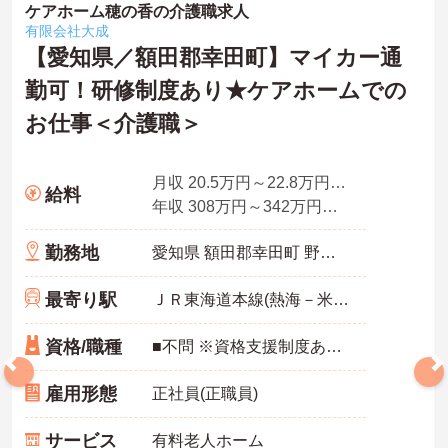
ケアホーム穂の香の介護職求人
有限会社大成
【愛知県／額田郡幸田町】マイカー通
勤可！研修制度あり★ケアホームでの
お仕事＜介護職＞
月収 20.5万円～22.8万円程度 諸手当込
給料
年収 308万円～342万円程度 諸手当・賞与込
勤務地
愛知県 額田郡幸田町 野場常口22番地1
最寄り駅
ＪＲ東海道本線(熱海－米原)「幸田駅」バス・車7分
資格/職種
■不問 ※資格支援制度あります
雇用形態
正社員(正職員)
サービス
有料老人ホーム