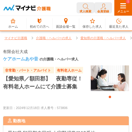
0
1
求人検索
会員登録
メニュー
ホーム
初めての方へ
面談会場一覧
保存した求人
最近見た求人
マイナビ介護職
介護職・ヘルパーの求人
愛知県の介護職・ヘルパー求人
有限会社大成
ケアホームあや音
の介護職・ヘルパー求人
非常勤・パート・アルバイト
有料老人ホーム
【愛知県／額田郡】 夜勤専従！
有料老人ホームにて介護士募集
更新日：2024年12月18日 求人番号：573806
勤務地