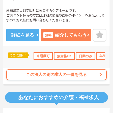
愛知県額田郡幸田町に位置するケアホームです。
ご興味をお持ちの方には詳細の情報や面接のポイントをお伝えしま
すのでお気軽にお問い合わせくださいませ。
詳細を見る
紹介してもらう
無料
ここに注目！
無資格OK
日勤のみ
車通勤可
年間休日110日以上
無資格OK
日勤のみ
産休･育休･介護休暇
年間休日
この法人の別の求人の一覧を見る
あなたにおすすめの介護・福祉求人