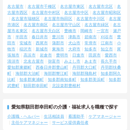
名古屋市
名古屋市千種区
名古屋市東区
名古屋市北区
名
古屋市西区
名古屋市中村区
名古屋市中区
名古屋市昭和区
名古屋市瑞穂区
名古屋市熱田区
名古屋市中川区
名古屋
市港区
名古屋市南区
名古屋市守山区
名古屋市緑区
名古
屋市名東区
名古屋市天白区
豊橋市
岡崎市
一宮市
瀬戸
市
半田市
春日井市
豊川市
津島市
碧南市
刈谷市
豊
田市
安城市
西尾市
蒲郡市
犬山市
常滑市
江南市
小
牧市
稲沢市
新城市
東海市
大府市
知多市
知立市
尾
張旭市
高浜市
岩倉市
豊明市
日進市
田原市
愛西市
清須市
北名古屋市
弥富市
みよし市
あま市
長久手市
愛知郡東郷町
西春日井郡豊山町
丹羽郡大口町
丹羽郡扶桑
町
海部郡大治町
海部郡蟹江町
海部郡飛島村
知多郡阿久
比町
知多郡東浦町
知多郡南知多町
知多郡美浜町
知多郡
武豊町
額田郡幸田町
北設楽郡豊根村
愛知県額田郡幸田町の介護・福祉求人を職種で探す
介護職・ヘルパー
生活相談員
看護助手
ケアマネージャー
主任ケアマネジャー
サービス提供責任者