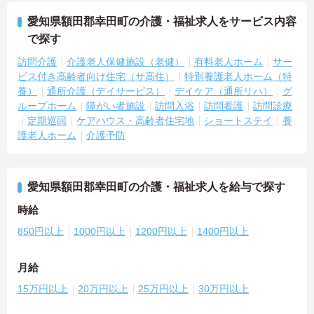
愛知県額田郡幸田町の介護・福祉求人をサービス内容
で探す
訪問介護
介護老人保健施設（老健）
有料老人ホーム
サー
ビス付き高齢者向け住宅（サ高住）
特別養護老人ホーム（特
養）
通所介護（デイサービス）
デイケア（通所リハ）
グ
ループホーム
障がい者施設
訪問入浴
訪問看護
訪問診療
定期巡回
ケアハウス・高齢者住宅地
ショートステイ
養
護老人ホーム
介護予防
愛知県額田郡幸田町の介護・福祉求人を給与で探す
時給
850円以上
1000円以上
1200円以上
1400円以上
月給
15万円以上
20万円以上
25万円以上
30万円以上