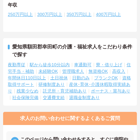
年収
250万円以上
300万円以上
350万円以上
400万円以上
愛知県額田郡幸田町の介護・福祉求人をこだわり条件
で探す
夜勤専従
駅から徒歩10分以内
車通勤可
寮・借り上げ
住
宅手当・補助
未経験OK
管理職求人
無資格OK
高収入
年間休日110日以上
土日祝休
日勤のみ
ブランクOK
資格
取得サポート
研修制度あり
産休･育休･介護休暇取得実績あ
り
残業少なめ
託児所・育児補助あり
ボーナス・賞与あり
社会保険完備
交通費支給
退職金制度あり
求人のお問い合わせに関するよくあるご質問
このページから問い合わせをすると、すぐに病院や