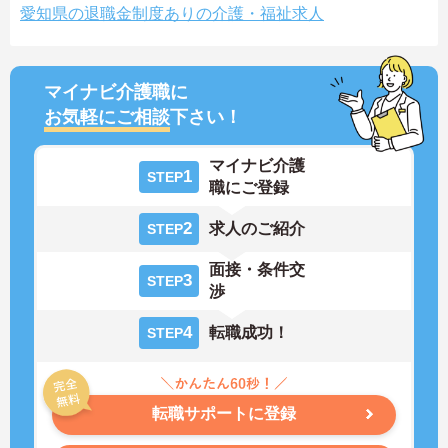
愛知県の退職金制度ありの介護・福祉求人
マイナビ介護職に
お気軽にご相談
下さい！
マイナビ介護
1
STEP
職にご登録
2
求人のご紹介
STEP
面接・条件交
3
STEP
渉
4
転職成功！
STEP
転職サポートに登録